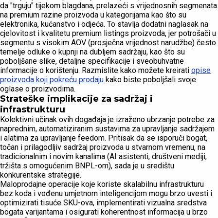
da "trguju" tijekom blagdana, prelazeći s vrijednosnih segmenata
na premium razine proizvoda u kategorijama kao što su
elektronika, kućanstvo i odjeća. To stavlja dodatni naglasak na
cjelovitost i kvalitetu premium listings proizvoda, jer potrošači u
segmentu s visokim AOV (prosječna vrijednost narudžbe) često
temelje odluke o kupnji na dubljem sadržaju, kao što su
poboljšane slike, detaljne specifikacije i sveobuhvatne
informacije o korištenju. Razmislite kako možete kreirati
opise
proizvoda koji pokreću prodaju
kako biste poboljšali svoje
oglase o proizvodima.
Strateške implikacije za sadržaj i
infrastrukturu
Kolektivni učinak ovih događaja je izraženo ubrzanje potrebe za
naprednim, automatiziranim sustavima za upravljanje sadržajem
i alatima za upravljanje feedom. Pritisak da se isporuči bogat,
točan i prilagodljiv sadržaj proizvoda u stvarnom vremenu, na
tradicionalnim i novim kanalima (AI asistenti, društveni mediji,
tržišta s omogućenim BNPL-om), sada je u središtu
konkurentske strategije.
Maloprodajne operacije koje koriste skalabilnu infrastrukturu
bez koda i vođenu umjetnom inteligencijom mogu brzo uvesti i
optimizirati tisuće SKU-ova, implementirati vizualna sredstva
bogata varijantama i osigurati koherentnost informacija u brzo