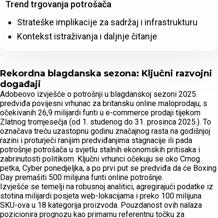
Trend trgovanja potrošača
Strateške implikacije za sadržaj i infrastrukturu
Kontekst istraživanja i daljnje čitanje
Rekordna blagdanska sezona: Ključni razvojni
događaji
Adobeovo izvješće o potrošnji u blagdanskoj sezoni 2025.
predviđa povijesni vrhunac za britansku online maloprodaju, s
očekivanih 26,9 milijardi funti u e-commerce prodaji tijekom
Zlatnog tromjesečja (od 1. studenog do 31. prosinca 2025.). To
označava treću uzastopnu godinu značajnog rasta na godišnjoj
razini i proturječi ranijim predviđanjima stagnacije ili pada
potrošnje potrošača u svjetlu stalnih ekonomskih pritisaka i
zabrinutosti politikom. Ključni vrhunci očekuju se oko Crnog
petka, Cyber ponedjeljka, a po prvi put se predviđa da će Boxing
Day premašiti 500 milijuna funti online potrošnje.
Izvješće se temelji na robusnoj analitici, agregirajući podatke iz
stotina milijardi posjeta web-lokacijama i preko 100 milijuna
SKU-ova u 18 kategorija proizvoda. Pouzdanost ovih nalaza
pozicionira prognozu kao primarnu referentnu točku za