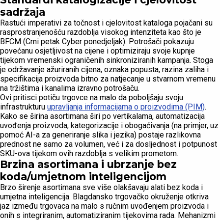
sadržaja
Rastući imperativi za točnost i cjelovitost kataloga pojačani su
rasprostranjenošću razdoblja visokog intenziteta kao što je
BFCM (Crni petak Cyber ponedjeljak). Potrošači pokazuju
povećanu osjetljivost na cijene i optimiziraju svoje kupnje
tijekom vremenski ograničenih sinkroniziranih kampanja. Stoga
je održavanje ažuriranih cijena, oznaka popusta, razina zaliha i
specifikacija proizvoda bitno za natjecanje u stvarnom vremenu
na tržištima i kanalima izravno potrošaču.
Ovi pritisci potiču trgovce na malo da poboljšaju svoju
infrastrukturu
upravljanja informacijama o proizvodima (PIM)
.
Kako se širina asortimana širi po vertikalama, automatizacija
uvođenja proizvoda, kategorizacije i obogaćivanja (na primjer, uz
pomoć AI-a za generiranje slika i jezika) postaje razlikovna
prednost ne samo za volumen, već i za dosljednost i potpunost
SKU-ova tijekom ovih razdoblja s velikim prometom.
Brzina asortimana i ubrzanje bez
koda/umjetnom inteligencijom
Brzo širenje asortimana sve više olakšavaju alati bez koda i
umjetna inteligencija. Blagdansko trgovačko okruženje otkriva
jaz između trgovaca na malo s ručnim uvođenjem proizvoda i
onih s integriranim, automatiziranim tijekovima rada. Mehanizmi