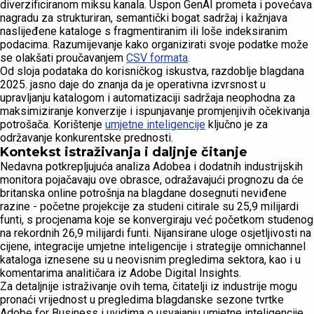
diverzificiranom miksu kanala. Uspon GenAI prometa i povećava
nagradu za strukturiran, semantički bogat sadržaj i kažnjava
naslijeđene kataloge s fragmentiranim ili loše indeksiranim
podacima. Razumijevanje kako organizirati svoje podatke može
se olakšati proučavanjem
CSV formata
.
Od sloja podataka do korisničkog iskustva, razdoblje blagdana
2025. jasno daje do znanja da je operativna izvrsnost u
upravljanju katalogom i automatizaciji sadržaja neophodna za
maksimiziranje konverzije i ispunjavanje promjenjivih očekivanja
potrošača. Korištenje
umjetne inteligencije
ključno je za
održavanje konkurentske prednosti.
Kontekst istraživanja i daljnje čitanje
Nedavna potkrepljujuća analiza Adobea i dodatnih industrijskih
monitora pojačavaju ove obrasce, odražavajući prognozu da će
britanska online potrošnja na blagdane dosegnuti neviđene
razine - početne projekcije za studeni citirale su 25,9 milijardi
funti, s procjenama koje se konvergiraju već početkom studenog
na rekordnih 26,9 milijardi funti. Nijansirane uloge osjetljivosti na
cijene, integracije umjetne inteligencije i strategije omnichannel
kataloga iznesene su u neovisnim pregledima sektora, kao i u
komentarima analitičara iz Adobe Digital Insights.
Za detaljnije istraživanje ovih tema, čitatelji iz industrije mogu
pronaći vrijednost u pregledima blagdanske sezone tvrtke
Adobe for Business i uvidima o usvajanju umjetne inteligencije