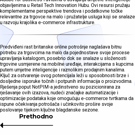
objavljenima u Retail Tech Innovation Hubu. Ovi resursi pružaju
komplementarne perspektive trendova i podatkovne točke
relevantne za trgovce na malo i pružatelje usluga koji se snalaze
u razvoju krajolika e-commerce infrastrukture.
Predviđeni rast britanske online potrošnje naglašava bitnu
potrebu za trgovcima na malo da pojednostave svoje procese
upravljanja katalogom, posebno dok se snalaze u složenosti
trgovine usmjerene na mobilne uređaje, interakcijama s kupcima
putem umjetne inteligencije i raznolikim prodajnim kanalima.
Ključ za ostvarenje ovog potencijala leži u sposobnosti brze i
dosljedne isporuke točnih i potpunih informacija o proizvodima.
Rješenja poput NotPIM-a jedinstveno su pozicionirana za
rješavanje ovih izazova, nudeći značajke automatizacije i
optimizacije podataka koje omogućuju e-commerce tvrtkama da
ispune očekivanja potrošača i učinkovito prošire svoje
poslovanje tijekom ključne blagdanske sezone.
Prethodno