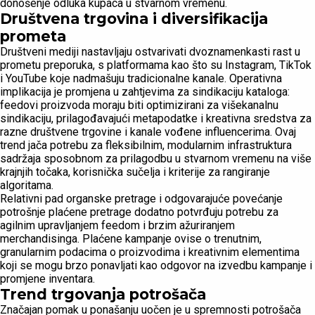
donošenje odluka kupaca u stvarnom vremenu.
Društvena trgovina i diversifikacija
prometa
Društveni mediji nastavljaju ostvarivati dvoznamenkasti rast u
prometu preporuka, s platformama kao što su Instagram, TikTok
i YouTube koje nadmašuju tradicionalne kanale. Operativna
implikacija je promjena u zahtjevima za sindikaciju kataloga:
feedovi proizvoda moraju biti optimizirani za višekanalnu
sindikaciju, prilagođavajući metapodatke i kreativna sredstva za
razne društvene trgovine i kanale vođene influencerima. Ovaj
trend jača potrebu za fleksibilnim, modularnim infrastruktura
sadržaja sposobnom za prilagodbu u stvarnom vremenu na više
krajnjih točaka, korisnička sučelja i kriterije za rangiranje
algoritama.
Relativni pad organske pretrage i odgovarajuće povećanje
potrošnje plaćene pretrage dodatno potvrđuju potrebu za
agilnim upravljanjem feedom i brzim ažuriranjem
merchandisinga. Plaćene kampanje ovise o trenutnim,
granularnim podacima o proizvodima i kreativnim elementima
koji se mogu brzo ponavljati kao odgovor na izvedbu kampanje i
promjene inventara.
Trend trgovanja potrošača
Značajan pomak u ponašanju uočen je u spremnosti potrošača