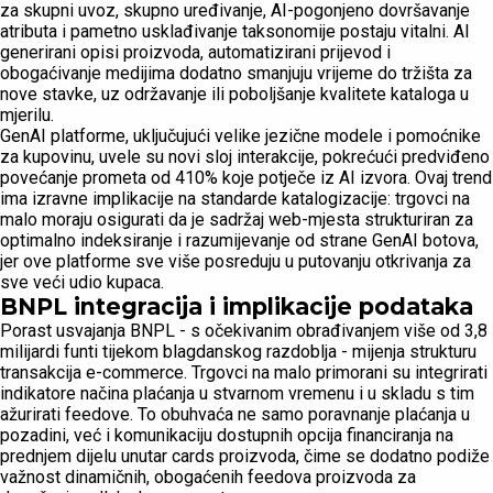
za skupni uvoz, skupno uređivanje, AI-pogonjeno dovršavanje
atributa i pametno usklađivanje taksonomije postaju vitalni. AI
generirani opisi proizvoda, automatizirani prijevod i
obogaćivanje medijima dodatno smanjuju vrijeme do tržišta za
nove stavke, uz održavanje ili poboljšanje kvalitete kataloga u
mjerilu.
GenAI platforme, uključujući velike jezične modele i pomoćnike
za kupovinu, uvele su novi sloj interakcije, pokrećući predviđeno
povećanje prometa od 410% koje potječe iz AI izvora. Ovaj trend
ima izravne implikacije na standarde katalogizacije: trgovci na
malo moraju osigurati da je sadržaj web-mjesta strukturiran za
optimalno indeksiranje i razumijevanje od strane GenAI botova,
jer ove platforme sve više posreduju u putovanju otkrivanja za
sve veći udio kupaca.
BNPL integracija i implikacije podataka
Porast usvajanja BNPL - s očekivanim obrađivanjem više od 3,8
milijardi funti tijekom blagdanskog razdoblja - mijenja strukturu
transakcija e-commerce. Trgovci na malo primorani su integrirati
indikatore načina plaćanja u stvarnom vremenu i u skladu s tim
ažurirati feedove. To obuhvaća ne samo poravnanje plaćanja u
pozadini, već i komunikaciju dostupnih opcija financiranja na
prednjem dijelu unutar cards proizvoda, čime se dodatno podiže
važnost dinamičnih, obogaćenih feedova proizvoda za