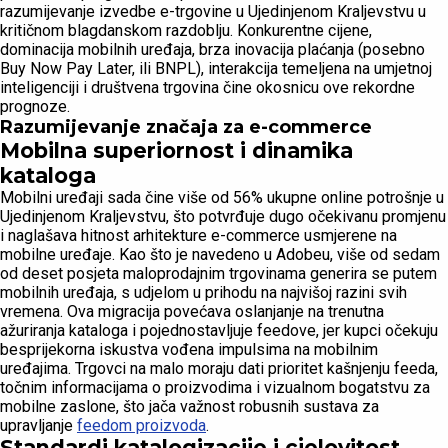
razumijevanje izvedbe e-trgovine u Ujedinjenom Kraljevstvu u
kritičnom blagdanskom razdoblju. Konkurentne cijene,
dominacija mobilnih uređaja, brza inovacija plaćanja (posebno
Buy Now Pay Later, ili BNPL), interakcija temeljena na umjetnoj
inteligenciji i društvena trgovina čine okosnicu ove rekordne
prognoze.
Razumijevanje značaja za e-commerce
Mobilna superiornost i dinamika
kataloga
Mobilni uređaji sada čine više od 56% ukupne online potrošnje u
Ujedinjenom Kraljevstvu, što potvrđuje dugo očekivanu promjenu
i naglašava hitnost arhitekture e-commerce usmjerene na
mobilne uređaje. Kao što je navedeno u Adobeu, više od sedam
od deset posjeta maloprodajnim trgovinama generira se putem
mobilnih uređaja, s udjelom u prihodu na najvišoj razini svih
vremena. Ova migracija povećava oslanjanje na trenutna
ažuriranja kataloga i pojednostavljuje feedove, jer kupci očekuju
besprijekorna iskustva vođena impulsima na mobilnim
uređajima. Trgovci na malo moraju dati prioritet kašnjenju feeda,
točnim informacijama o proizvodima i vizualnom bogatstvu za
mobilne zaslone, što jača važnost robusnih sustava za
upravljanje
feedom proizvoda
.
Standardi katalogizacije i cjelovitost