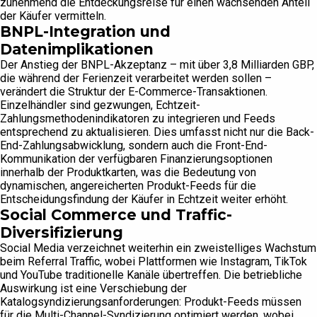
zunehmend die Entdeckungsreise für einen wachsenden Anteil
der Käufer vermitteln.
BNPL-Integration und
Datenimplikationen
Der Anstieg der BNPL-Akzeptanz – mit über 3,8 Milliarden GBP,
die während der Ferienzeit verarbeitet werden sollen –
verändert die Struktur der E-Commerce-Transaktionen.
Einzelhändler sind gezwungen, Echtzeit-
Zahlungsmethodenindikatoren zu integrieren und Feeds
entsprechend zu aktualisieren. Dies umfasst nicht nur die Back-
End-Zahlungsabwicklung, sondern auch die Front-End-
Kommunikation der verfügbaren Finanzierungsoptionen
innerhalb der Produktkarten, was die Bedeutung von
dynamischen, angereicherten Produkt-Feeds für die
Entscheidungsfindung der Käufer in Echtzeit weiter erhöht.
Social Commerce und Traffic-
Diversifizierung
Social Media verzeichnet weiterhin ein zweistelliges Wachstum
beim Referral Traffic, wobei Plattformen wie Instagram, TikTok
und YouTube traditionelle Kanäle übertreffen. Die betriebliche
Auswirkung ist eine Verschiebung der
Katalogsyndizierungsanforderungen: Produkt-Feeds müssen
für die Multi-Channel-Syndizierung optimiert werden, wobei