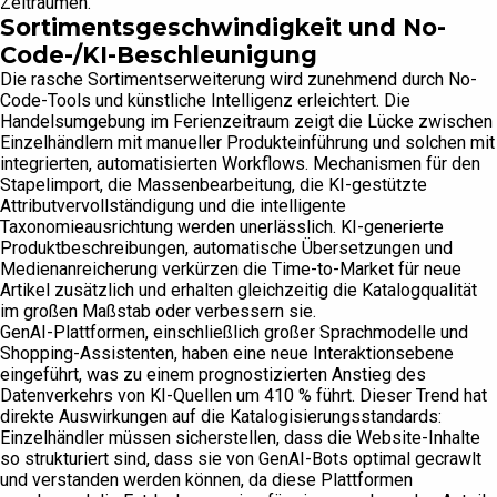
Zeiträumen.
Sortimentsgeschwindigkeit und No-
Code-/KI-Beschleunigung
Die rasche Sortimentserweiterung wird zunehmend durch No-
Code-Tools und künstliche Intelligenz erleichtert. Die
Handelsumgebung im Ferienzeitraum zeigt die Lücke zwischen
Einzelhändlern mit manueller Produkteinführung und solchen mit
integrierten, automatisierten Workflows. Mechanismen für den
Stapelimport, die Massenbearbeitung, die KI-gestützte
Attributvervollständigung und die intelligente
Taxonomieausrichtung werden unerlässlich. KI-generierte
Produktbeschreibungen, automatische Übersetzungen und
Medienanreicherung verkürzen die Time-to-Market für neue
Artikel zusätzlich und erhalten gleichzeitig die Katalogqualität
im großen Maßstab oder verbessern sie.
GenAI-Plattformen, einschließlich großer Sprachmodelle und
Shopping-Assistenten, haben eine neue Interaktionsebene
eingeführt, was zu einem prognostizierten Anstieg des
Datenverkehrs von KI-Quellen um 410 % führt. Dieser Trend hat
direkte Auswirkungen auf die Katalogisierungsstandards:
Einzelhändler müssen sicherstellen, dass die Website-Inhalte
so strukturiert sind, dass sie von GenAI-Bots optimal gecrawlt
und verstanden werden können, da diese Plattformen