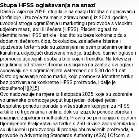
Stupa HFSS oglašavanja na snazi
Dana 5. siječnja 2026. stupila je na snagu Uredba o oglašavanju
(definicije i izuzeća za manje zdravu hranu) iz 2024. godine,
uvodeći stroga ograničenja u marketingu proizvoda s visokim
udjelom masti, soli ili šećera (HFSS). Plaćeni oglasi za
identificirane HFSS artikle—kao što su bezalkoholna pića s
dodanim šećerom, čips, čokoladice, zaslađene žitarice i
spužvaste torte—sada su zabranjeni na svim plaćenim online
kanalima, uključujući društvene medije, tražilice, banner oglase i
promocije utjecajnih osoba u bilo kojem trenutku. Na televiziji
reguliranoj od strane Ofcoma i uslugama na zahtjev, ovi oglasi
suočavaju se s ograničenjem watershed od 5:30 do 21 sat.
Čisto oglašavanje robne marke, koje promovira identitet tvrtke
bez pozivanja na konkretne HFSS proizvode, i dalje je
dopušteno[1][2][5].
Ovo nadovezuje na mjere iz listopada 2025. koje su zabranile
volumenske promocije poput kupi jedan-dobiješ-jedan-
besplatno ponuda i ponuda s višestrukom kupnjom za HFSS
artikle i u trgovinama i online, dok su izuzete ponude obroka i
unaprijed zapakirani multipaketi. Pravila se primjenjuju u cijelom
Ujedinjenom Kraljevstvu na tvrtke s 250 ili više zaposlenika koji
su uključeni u proizvodnju ili prodaju obuhvaćenih proizvoda, a
provode ih Advertising Standards Authority (ASA) i Ofcom, s