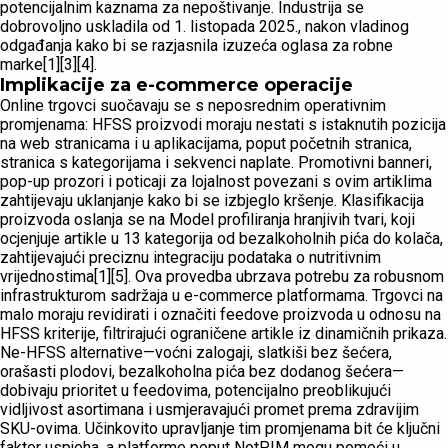
potencijalnim kaznama za nepoštivanje. Industrija se
dobrovoljno uskladila od 1. listopada 2025., nakon vladinog
odgađanja kako bi se razjasnila izuzeća oglasa za robne
marke[1][3][4].
Implikacije za e-commerce operacije
Online trgovci suočavaju se s neposrednim operativnim
promjenama: HFSS proizvodi moraju nestati s istaknutih pozicija
na web stranicama i u aplikacijama, poput početnih stranica,
stranica s kategorijama i sekvenci naplate. Promotivni banneri,
pop-up prozori i poticaji za lojalnost povezani s ovim artiklima
zahtijevaju uklanjanje kako bi se izbjeglo kršenje. Klasifikacija
proizvoda oslanja se na Model profiliranja hranjivih tvari, koji
ocjenjuje artikle u 13 kategorija od bezalkoholnih pića do kolača,
zahtijevajući preciznu integraciju podataka o nutritivnim
vrijednostima[1][5]. Ova provedba ubrzava potrebu za robusnom
infrastrukturom sadržaja u e-commerce platformama. Trgovci na
malo moraju revidirati i označiti feedove proizvoda u odnosu na
HFSS kriterije, filtrirajući ograničene artikle iz dinamičnih prikaza.
Ne-HFSS alternative—voćni zalogaji, slatkiši bez šećera,
orašasti plodovi, bezalkoholna pića bez dodanog šećera—
dobivaju prioritet u feedovima, potencijalno preoblikujući
vidljivost asortimana i usmjeravajući promet prema zdravijim
SKU-ovima. Učinkovito upravljanje tim promjenama bit će ključni
faktor uspjeha, a platforme poput NotPIM mogu pomoći u