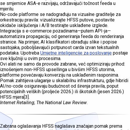
se smjernice ASA-e razvijaju, održavajući točnost feeda u
mjerilu.
No-code platforme se nadograđuju na vizualne graditelje za
orkestraciju pravila: vizualizirajte HFSS putove, postavite
okidače isključenja i A/B testirajte usklađene izglede.
Integracija s e-commerce pozadinama—putem API-ja—
automatizira propagaciju, od generiranja feeda do renderiranja
stranice. Na primjer, AI klasifikatori obrađuju slike i popise
sastojaka, poboljšavajući potpunost carda izvan tekstualnih
podataka. Upotreba
Umjetne inteligencije za poslovanje
postaje
sve ključniji u ovim procesima.
Ovi alati ne samo da provode zabrane, već optimiziraju prihod:
iznošenjem non-HFSS upsellinga u bivšim HFSS utorima,
platforme povećavaju konverziju na usklađenim rasponima.
Pomak zahtijeva ulaganje u skalabilnu infrastrukturu, gdje hibridi
AI/no-code osiguravaju budućnost od širenja pravila, poput
potencijalnih velških (proljeće 2026.) ili škotskih (jesen 2026.)
HFSS mjera[3].
Internet Retailing
;
The National Law Review
.
Zabrana oglašavanja HFSS naglašava značajan pomak prema