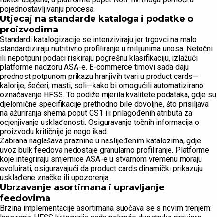
pojednostavljivanju procesa.
Utjecaj na standarde kataloga i podatke o
proizvodima
Standardi katalogizacije se intenziviraju jer trgovci na malo
standardiziraju nutritivno profiliranje u milijunima unosa. Netočni
ili nepotpuni podaci riskiraju pogrešnu klasifikaciju, izlažući
platforme nadzoru ASA-e. E-commerce timovi sada daju
prednost potpunom prikazu hranjivih tvari u product cards—
kalorije, šećeri, masti, soli—kako bi omogućili automatizirano
označavanje HFSS. To podiže mjerila kvalitete podataka, gdje su
djelomične specifikacije prethodno bile dovoljne, što prisiljava
na ažuriranja shema poput GS1 ili prilagođenih atributa za
ocjenjivanje usklađenosti. Osiguravanje točnih informacija o
proizvodu kritičnije je nego ikad.
Zabrana naglašava praznine u naslijeđenim katalozima, gdje
uvoz bulk feedova nedostaje granularno profiliranje. Platforme
koje integriraju smjernice ASA-e u stvarnom vremenu moraju
evoluirati, osiguravajući da product cards dinamički prikazuju
usklađene značke ili upozorenja.
Ubrzavanje asortimana i upravljanje
feedovima
Brzina implementacije asortimana suočava se s novim trenjem: