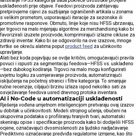
lansiranje HFSS kategorija sada pokreće dvostruke provjere
usklađenosti prije objave. Feedovi proizvoda zahtijevaju
pretprovjerne cijevi za suzbijanje ograničenih artikala u zonama
s velikim prometom, usporavajući iteracije za sezonske ili
promotivne rasponove. Obrnuto, linije koje nisu HFSS ubrzavaju,
jer trgovci na malo mijenjaju algoritme za merchandising kako bi
favorizirali izuzete proizvode, komprimirajući izlazne cikluse za
zdraviji inventar. Kako bi se odgovorilo na ove izazove, mnoge
tvrtke se okreću alatima poput
product feed
za učinkovito
upravljanje.
Alati bez koda pojavljuju se ovdje kritični, omogućavajući pravila
povuci i ispusti za segmentaciju feedova—HFSS vs. usklađeno
—bez dubokog kodiranja. Trgovci na malo mogu konfigurirati
uvjetnu logiku za usmjeravanje proizvoda, automatizirajući
isključenja na početnoj stranici i filtre kategorija. To smanjuje
ručne recenzije, ciljajući brzinu izlaza ispod nekoliko sati za
osvježavanje feedova usred dnevnog protoka inventara.
AI i No-Code u automatizaciji usklađenosti
Rješenja vođena umjetnom inteligencijom pretvaraju ovaj izazov
u dobitak u učinkovitosti. Modeli strojnog učenja, obučeni na
skupovima podataka o profiliranju hranjivih tvari, automatski
skeniraju opise i specifikacije proizvoda kako bi dodijelili HFSS
ocjene, označavajući dvosmislenosti za ljudsko nadjačavanje.
Prediktivno označavanje predviđa regulatorne izmjene, kao što