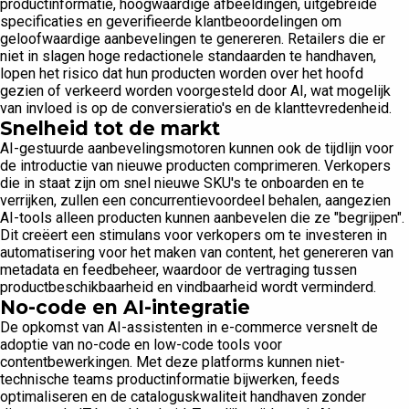
productinformatie, hoogwaardige afbeeldingen, uitgebreide
specificaties en geverifieerde klantbeoordelingen om
geloofwaardige aanbevelingen te genereren. Retailers die er
niet in slagen hoge redactionele standaarden te handhaven,
lopen het risico dat hun producten worden over het hoofd
gezien of verkeerd worden voorgesteld door AI, wat mogelijk
van invloed is op de conversieratio's en de klanttevredenheid.
Snelheid tot de markt
AI-gestuurde aanbevelingsmotoren kunnen ook de tijdlijn voor
de introductie van nieuwe producten comprimeren. Verkopers
die in staat zijn om snel nieuwe SKU's te onboarden en te
verrijken, zullen een concurrentievoordeel behalen, aangezien
AI-tools alleen producten kunnen aanbevelen die ze "begrijpen".
Dit creëert een stimulans voor verkopers om te investeren in
automatisering voor het maken van content, het genereren van
metadata en feedbeheer, waardoor de vertraging tussen
productbeschikbaarheid en vindbaarheid wordt verminderd.
No-code en AI-integratie
De opkomst van AI-assistenten in e-commerce versnelt de
adoptie van no-code en low-code tools voor
contentbewerkingen. Met deze platforms kunnen niet-
technische teams productinformatie bijwerken, feeds
optimaliseren en de cataloguskwaliteit handhaven zonder