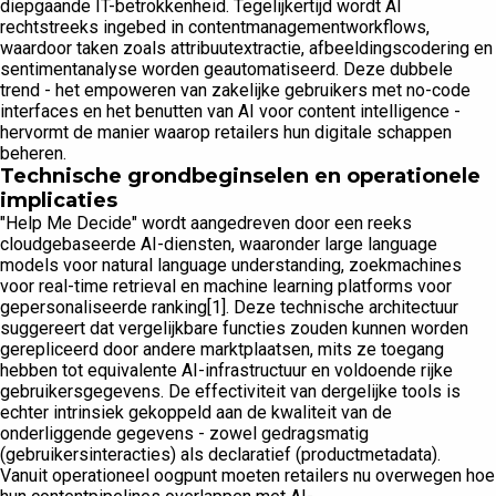
diepgaande IT-betrokkenheid. Tegelijkertijd wordt AI
rechtstreeks ingebed in contentmanagementworkflows,
waardoor taken zoals attribuutextractie, afbeeldingscodering en
sentimentanalyse worden geautomatiseerd. Deze dubbele
trend - het empoweren van zakelijke gebruikers met no-code
interfaces en het benutten van AI voor content intelligence -
hervormt de manier waarop retailers hun digitale schappen
beheren.
Technische grondbeginselen en operationele
implicaties
"Help Me Decide" wordt aangedreven door een reeks
cloudgebaseerde AI-diensten, waaronder large language
models voor natural language understanding, zoekmachines
voor real-time retrieval en machine learning platforms voor
gepersonaliseerde ranking[1]. Deze technische architectuur
suggereert dat vergelijkbare functies zouden kunnen worden
gerepliceerd door andere marktplaatsen, mits ze toegang
hebben tot equivalente AI-infrastructuur en voldoende rijke
gebruikersgegevens. De effectiviteit van dergelijke tools is
echter intrinsiek gekoppeld aan de kwaliteit van de
onderliggende gegevens - zowel gedragsmatig
(gebruikersinteracties) als declaratief (productmetadata).
Vanuit operationeel oogpunt moeten retailers nu overwegen hoe