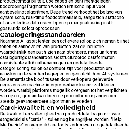
productcompatibiliteit, use cases en sentimentgeladen
beoordelingsfragmenten worden kritische input voor
aanbevelingsalgoritmen. Deze trend verhoogt het belang van
dynamische, real-time feedoptimalisatie, aangezien statische
of onvolledige data risico lopen op marginalisering in AI-
gestuurde selectieprocessen.
Catalogeringsstandaarden
Naarmate AI-assistenten een actievere rol op zich nemen bij het
tonen en aanbevelen van producten, zal de industrie
waarschijnlijk een push zien naar strengere, meer uniforme
catalogeringsstandaarden. Gestructureerde dataformaten,
consistente attribuutbenamingen en gedetailleerde
categorisering zullen essentieel zijn voor producten om
nauwkeurig te worden begrepen en gematcht door AI-systemen.
De semantische kloof tussen door verkopers geleverde
gegevens en machine-interpreteerbare kennis zal kleiner
worden, waarbij platforms mogelijk overgaan tot het verplichten
van rijkere, gestandaardiseerde productbeschrijvingen om
steeds geavanceerdere algoritmen te voeden.
Card-kwaliteit en volledigheid
De kwaliteit en volledigheid van productdetailpagina's - vaak
aangeduid als "cards" - zullen nog belangrijker worden. "Help
Me Decide" en vergelijkbare tools vertrouwen op gedetailleerde