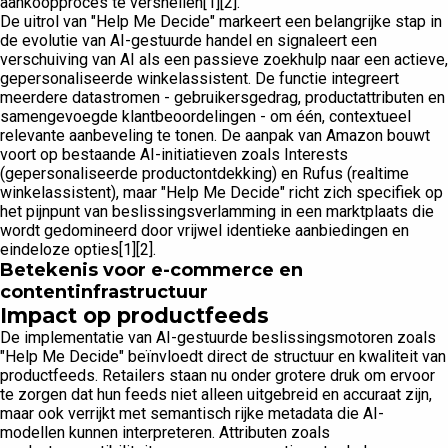
aankoopproces te versnellen[1][2].
De uitrol van "Help Me Decide" markeert een belangrijke stap in
de evolutie van AI-gestuurde handel en signaleert een
verschuiving van AI als een passieve zoekhulp naar een actieve,
gepersonaliseerde winkelassistent. De functie integreert
meerdere datastromen - gebruikersgedrag, productattributen en
samengevoegde klantbeoordelingen - om één, contextueel
relevante aanbeveling te tonen. De aanpak van Amazon bouwt
voort op bestaande AI-initiatieven zoals Interests
(gepersonaliseerde productontdekking) en Rufus (realtime
winkelassistent), maar "Help Me Decide" richt zich specifiek op
het pijnpunt van beslissingsverlamming in een marktplaats die
wordt gedomineerd door vrijwel identieke aanbiedingen en
eindeloze opties[1][2].
Betekenis voor e-commerce en
contentinfrastructuur
Impact op productfeeds
De implementatie van AI-gestuurde beslissingsmotoren zoals
"Help Me Decide" beïnvloedt direct de structuur en kwaliteit van
productfeeds. Retailers staan nu onder grotere druk om ervoor
te zorgen dat hun feeds niet alleen uitgebreid en accuraat zijn,
maar ook verrijkt met semantisch rijke metadata die AI-
modellen kunnen interpreteren. Attributen zoals