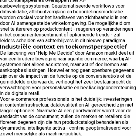
hun contentpipelines overlappen met AI-
aanbevelingssystemen. Geautomatiseerde workflows voor
datavalidatie, attribuutverrijking en beoordelingsmoderatie
worden cruciaal voor het handhaven van zichtbaarheid in een
door AI samengestelde winkelomgeving. De mogelijkheid om
snel te itereren op productcontent - reageren op veranderingen
in het consumentensentiment of opkomende trends - zal
leiders scheiden van achterblijvers in dit nieuwe paradigma.
Industriële context en toekomstperspectief
De lancering van "Help Me Decide" door Amazon maakt deel uit
van een bredere beweging naar agentic commerce, waarbij AI-
systemen niet alleen assisteren, maar actief deelnemen aan
aankoopbeslissingen. Hoewel er nog geen openbare gegevens
zijn over de impact van de functie op de conversieratio's of de
gemiddelde orderwaarde, verhoogt het zeer bestaansrecht de
verwachtingen voor personalisatie en beslissingsondersteuning
in de digitale retail.
Voor e-commerce professionals is het duidelijk: investeringen
in contentinfrastructuur, datakwaliteit en AI-gereedheid zijn niet
langer optioneel. Naarmate AI een poortwachter wordt voor de
aandacht van de consument, zullen de merken en retailers die
floreren degenen zijn die hun productcatalogi behandelen als
dynamische, intelligente activa - continu geoptimaliseerd voor
zowel menselijke als machine-publiek.