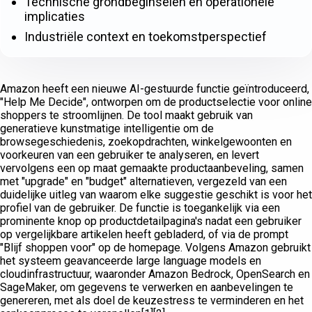
Technische grondbeginselen en operationele
implicaties
Industriële context en toekomstperspectief
Amazon heeft een nieuwe AI-gestuurde functie geïntroduceerd,
"Help Me Decide", ontworpen om de productselectie voor online
shoppers te stroomlijnen. De tool maakt gebruik van
generatieve kunstmatige intelligentie om de
browsegeschiedenis, zoekopdrachten, winkelgewoonten en
voorkeuren van een gebruiker te analyseren, en levert
vervolgens een op maat gemaakte productaanbeveling, samen
met "upgrade" en "budget" alternatieven, vergezeld van een
duidelijke uitleg van waarom elke suggestie geschikt is voor het
profiel van de gebruiker. De functie is toegankelijk via een
prominente knop op productdetailpagina's nadat een gebruiker
op vergelijkbare artikelen heeft gebladerd, of via de prompt
"Blijf shoppen voor" op de homepage. Volgens Amazon gebruikt
het systeem geavanceerde large language models en
cloudinfrastructuur, waaronder Amazon Bedrock, OpenSearch en
SageMaker, om gegevens te verwerken en aanbevelingen te
genereren, met als doel de keuzestress te verminderen en het