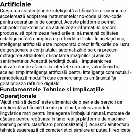
Artificiale
Creșterea asistenților de inteligență artificială în e-commerce
accelerează adoptarea instrumentelor no-code și low-code
pentru operațiunile de conținut. Aceste platforme permit
echipelor non-tehnice să actualizeze informațiile despre
produse, să optimizeze feed-urile și să mențină calitatea
catalogului fără o implicare profundă a IT-ului. În același timp,
inteligența artificială este încorporată direct în fluxurile de lucru
de gestionare a conținutului, automatizând sarcini precum
extragerea atributelor, etichetarea imaginilor și analiza
sentimentelor. Această tendință duală - împuternicirea
utilizatorilor de afaceri cu interfețe no-code, valorificând în
același timp inteligența artificială pentru inteligența conținutului -
remodelează modul în care comercianții cu amănuntul își
gestionează rafturile digitale.
Fundamentele Tehnice și Implicațiile
Operaționale
"Ajută-mă să decid" este alimentat de o serie de servicii de
inteligență artificială bazate pe cloud, inclusiv modele
lingvistice mari pentru înțelegerea limbajului natural, motoare de
căutare pentru regăsirea în timp real și platforme de machine
learning pentru clasificare personalizată[1]. Această arhitectură
tehnică sugerează că caracteristici similare ar putea fi replicate