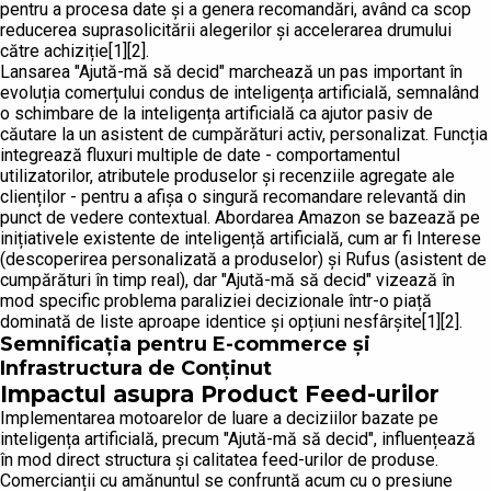
pentru a procesa date și a genera recomandări, având ca scop
reducerea suprasolicitării alegerilor și accelerarea drumului
către achiziție[1][2].
Lansarea "Ajută-mă să decid" marchează un pas important în
evoluția comerțului condus de inteligența artificială, semnalând
o schimbare de la inteligența artificială ca ajutor pasiv de
căutare la un asistent de cumpărături activ, personalizat. Funcția
integrează fluxuri multiple de date - comportamentul
utilizatorilor, atributele produselor și recenziile agregate ale
clienților - pentru a afișa o singură recomandare relevantă din
punct de vedere contextual. Abordarea Amazon se bazează pe
inițiativele existente de inteligență artificială, cum ar fi Interese
(descoperirea personalizată a produselor) și Rufus (asistent de
cumpărături în timp real), dar "Ajută-mă să decid" vizează în
mod specific problema paraliziei decizionale într-o piață
dominată de liste aproape identice și opțiuni nesfârșite[1][2].
Semnificația pentru E-commerce și
Infrastructura de Conținut
Impactul asupra Product Feed-urilor
Implementarea motoarelor de luare a deciziilor bazate pe
inteligența artificială, precum "Ajută-mă să decid", influențează
în mod direct structura și calitatea feed-urilor de produse.
Comercianții cu amănuntul se confruntă acum cu o presiune