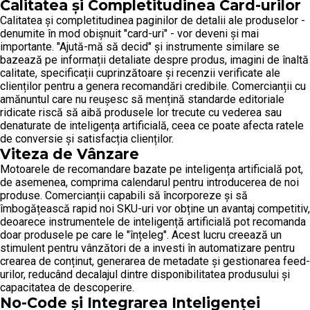
Calitatea și Completitudinea Card-urilor
Calitatea și completitudinea paginilor de detalii ale produselor -
denumite în mod obișnuit "card-uri" - vor deveni și mai
importante. "Ajută-mă să decid" și instrumente similare se
bazează pe informații detaliate despre produs, imagini de înaltă
calitate, specificații cuprinzătoare și recenzii verificate ale
clienților pentru a genera recomandări credibile. Comercianții cu
amănuntul care nu reușesc să mențină standarde editoriale
ridicate riscă să aibă produsele lor trecute cu vederea sau
denaturate de inteligența artificială, ceea ce poate afecta ratele
de conversie și satisfacția clienților.
Viteza de Vânzare
Motoarele de recomandare bazate pe inteligența artificială pot,
de asemenea, comprima calendarul pentru introducerea de noi
produse. Comercianții capabili să încorporeze și să
îmbogățească rapid noi SKU-uri vor obține un avantaj competitiv,
deoarece instrumentele de inteligență artificială pot recomanda
doar produsele pe care le "înțeleg". Acest lucru creează un
stimulent pentru vânzători de a investi în automatizare pentru
crearea de conținut, generarea de metadate și gestionarea feed-
urilor, reducând decalajul dintre disponibilitatea produsului și
capacitatea de descoperire.
No-Code și Integrarea Inteligenței