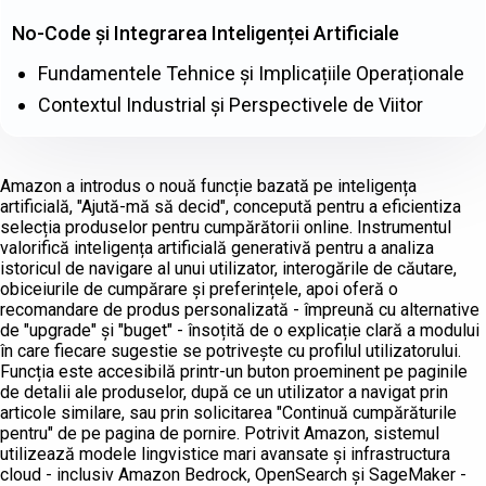
No-Code și Integrarea Inteligenței Artificiale
Fundamentele Tehnice și Implicațiile Operaționale
Contextul Industrial și Perspectivele de Viitor
Amazon a introdus o nouă funcție bazată pe inteligența
artificială, "Ajută-mă să decid", concepută pentru a eficientiza
selecția produselor pentru cumpărătorii online. Instrumentul
valorifică inteligența artificială generativă pentru a analiza
istoricul de navigare al unui utilizator, interogările de căutare,
obiceiurile de cumpărare și preferințele, apoi oferă o
recomandare de produs personalizată - împreună cu alternative
de "upgrade" și "buget" - însoțită de o explicație clară a modului
în care fiecare sugestie se potrivește cu profilul utilizatorului.
Funcția este accesibilă printr-un buton proeminent pe paginile
de detalii ale produselor, după ce un utilizator a navigat prin
articole similare, sau prin solicitarea "Continuă cumpărăturile
pentru" de pe pagina de pornire. Potrivit Amazon, sistemul
utilizează modele lingvistice mari avansate și infrastructura
cloud - inclusiv Amazon Bedrock, OpenSearch și SageMaker -