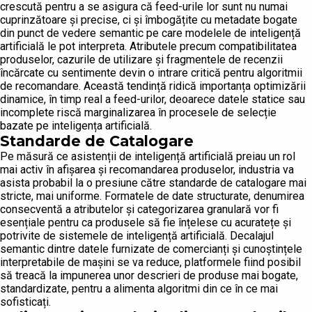
crescută pentru a se asigura că feed-urile lor sunt nu numai
cuprinzătoare și precise, ci și îmbogățite cu metadate bogate
din punct de vedere semantic pe care modelele de inteligență
artificială le pot interpreta. Atributele precum compatibilitatea
produselor, cazurile de utilizare și fragmentele de recenzii
încărcate cu sentimente devin o intrare critică pentru algoritmii
de recomandare. Această tendință ridică importanța optimizării
dinamice, în timp real a feed-urilor, deoarece datele statice sau
incomplete riscă marginalizarea în procesele de selecție
bazate pe inteligența artificială.
Standarde de Catalogare
Pe măsură ce asistenții de inteligență artificială preiau un rol
mai activ în afișarea și recomandarea produselor, industria va
asista probabil la o presiune către standarde de catalogare mai
stricte, mai uniforme. Formatele de date structurate, denumirea
consecventă a atributelor și categorizarea granulară vor fi
esențiale pentru ca produsele să fie înțelese cu acuratețe și
potrivite de sistemele de inteligență artificială. Decalajul
semantic dintre datele furnizate de comercianți și cunoștințele
interpretabile de mașini se va reduce, platformele fiind posibil
să treacă la impunerea unor descrieri de produse mai bogate,
standardizate, pentru a alimenta algoritmi din ce în ce mai
sofisticați.