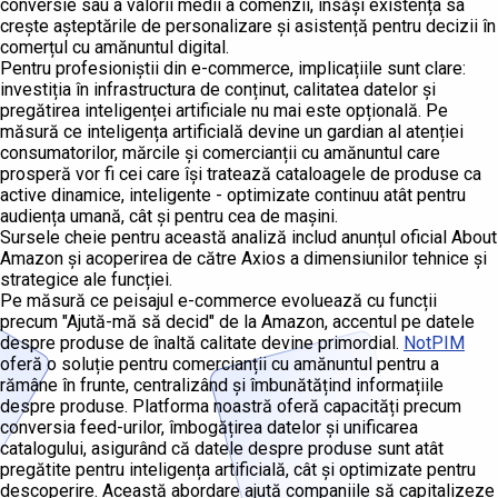
conversie sau a valorii medii a comenzii, însăși existența sa
crește așteptările de personalizare și asistență pentru decizii în
comerțul cu amănuntul digital.
Pentru profesioniștii din e-commerce, implicațiile sunt clare:
investiția în infrastructura de conținut, calitatea datelor și
pregătirea inteligenței artificiale nu mai este opțională. Pe
măsură ce inteligența artificială devine un gardian al atenției
consumatorilor, mărcile și comercianții cu amănuntul care
prosperă vor fi cei care își tratează cataloagele de produse ca
active dinamice, inteligente - optimizate continuu atât pentru
audiența umană, cât și pentru cea de mașini.
Sursele cheie pentru această analiză includ anunțul oficial About
Amazon și acoperirea de către Axios a dimensiunilor tehnice și
strategice ale funcției.
Pe măsură ce peisajul e-commerce evoluează cu funcții
precum "Ajută-mă să decid" de la Amazon, accentul pe datele
despre produse de înaltă calitate devine primordial.
NotPIM
oferă o soluție pentru comercianții cu amănuntul pentru a
rămâne în frunte, centralizând și îmbunătățind informațiile
despre produse. Platforma noastră oferă capacități precum
conversia feed-urilor, îmbogățirea datelor și unificarea
catalogului, asigurând că datele despre produse sunt atât
pregătite pentru inteligența artificială, cât și optimizate pentru
descoperire. Această abordare ajută companiile să capitalizeze