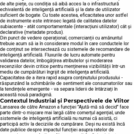
de alte piețe, cu condiția să aibă acces la o infrastructură
echivalentă de inteligență artificială și la date de utilizator
suficient de bogate. Cu toate acestea, eficacitatea unor astfel
de instrumente este intrinsec legată de calitatea datelor
subiacente - atât comportamentale (interacțiuni utilizator) cât și
declarative (metadate produs).
Din punct de vedere operațional, comercianții cu amănuntul
trebuie acum să ia în considerare modul în care conductele lor
de conținut se intersectează cu sistemele de recomandare de
inteligență artificială. Fluxurile de lucru automate pentru
validarea datelor, îmbogățirea atributelor și moderarea
recenziilor devin critice pentru menținerea vizibilității într-un
mediu de cumpărături îngrijit de inteligența artificială.
Capacitatea de a itera rapid asupra conținutului produsului -
răspunzând la schimbările de sentiment ale consumatorilor sau
la tendințele emergente - va separa liderii de întârziați în
această nouă paradigmă.
Contextul Industrial și Perspectivele de Viitor
Lansarea de către Amazon a funcției "Ajută-mă să decid" face
parte dintr-o mișcare mai largă către comerțul agențial, unde
sistemele de inteligență artificială nu numai că asistă, ci
participă activ la deciziile de cumpărare. Deși nu există încă
date publice despre impactul funcției asupra ratelor de