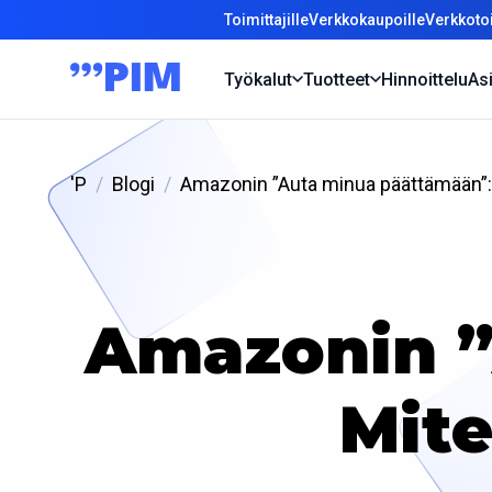
Toimittajille
Verkkokaupoille
Verkkotoi
Työkalut
Tuotteet
Hinnoittelu
Asi
'P
Blogi
Amazonin ”Auta minua päättämään”:
Amazonin ”
Mite