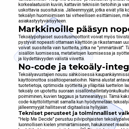
korkealaatuisiin kuviin, kattaviin teknisiin tietoihin ja
uskottavia suosituksia. Jälleenmyyjät, jotka eivät yllä ko
tekoälyn huomioimisen tai virheellisen esittämisen, mik
asiakastyytyväisyyteen.
Markkinoille pääsyn nop
Tekoälypohjaiset suositusmoottorit voivat myös tiivistää
pystyvät nopeasti ottamaan käyttöön ja rikastamaan uusia
voivat suositella vain tuotteita, jotka ne "ymmärtävät"
sisällön luomisessa, metatietojen luomisessa ja syött
ja löydettävyyden välistä viivettä.
No-code ja tekoäly-integ
Tekoälyavustajien nousu sähköisessä kaupankäynnissä
käyttöönottoa sisältöoperaatioihin. Nämä alustat antavat
tuotetietoja, optimoida syötteitä ja ylläpitää luettelon 
tekoäly on upotettu suoraan sisällönhallintatyönkulkuihi
poimiminen, kuvien taggaus ja tunneanalyysi. Tämä kaksi
code-käyttöliittymät samalla kun hyödynnetään tekoälyä
jälleenmyyjät hallitsevat digitaalisia hyllyjään.
Tekniset perusteet ja toiminnalliset va
"Help Me Decide" perustuu pilvipohjaisten tekoälypalvel
luonnollisen kielen ymmärtämiseen, hakukoneet reaalia