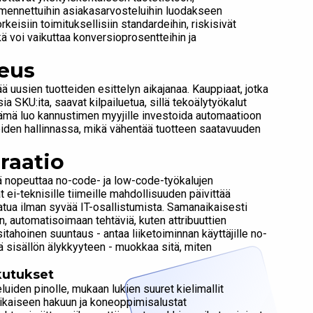
 varmennettuihin asiakasarvosteluihin luodakseen
rkeisiin toimituksellisiin standardeihin, riskisivät
ä voi vaikuttaa konversioprosentteihin ja
eus
 uusien tuotteiden esittelyn aikajanaa. Kauppiaat, jotka
 SKU:ita, saavat kilpailuetua, sillä tekoälytyökalut
. Tämä luo kannustimen myyjille investoida automaatioon
eiden hallinnassa, mikä vähentää tuotteen saatavuuden
raatio
 nopeuttaa no-code- ja low-code-työkalujen
 ei-teknisille tiimeille mahdollisuuden päivittää
laatua ilman syvää IT-osallistumista. Samanaikaisesti
n, automatisoimaan tehtäviä, kuten attribuuttien
tahoinen suuntaus - antaa liiketoiminnan käyttäjille no-
 sisällön älykkyyteen - muokkaa sitä, miten
ikutukset
uiden pinolle, mukaan lukien suuret kielimallit
ikaiseen hakuun ja koneoppimisalustat