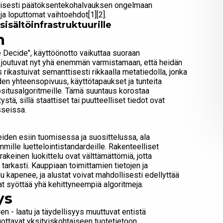
tyisesti päätöksentekohalvauksen ongelmaan
 ja loputtomat vaihtoehdot[1][2].
isältöinfrastruktuurille
n
Decide", käyttöönotto vaikuttaa suoraan
t joutuvat nyt yhä enemmän varmistamaan, että heidän
 rikastuivat semanttisesti rikkaalla metatiedolla, jonka
iden yhteensopivuus, käyttötapaukset ja tunteita
ositusalgoritmeille. Tämä suuntaus korostaa
tä, sillä staattiset tai puutteelliset tiedot ovat
sseissa.
eiden esiin tuomisessa ja suosittelussa, ala
ille luettelointistandardeille. Rakenteelliset
akeinen luokittelu ovat välttämättömiä, jotta
 tarkasti. Kauppiaan toimittamien tietojen ja
lu kapenee, ja alustat voivat mahdollisesti edellyttää
at syöttää yhä kehittyneempiä algoritmeja.
ys
jen - laatu ja täydellisyys muuttuvat entistä
ottavat yksityiskohtaiseen tuotetietoon,