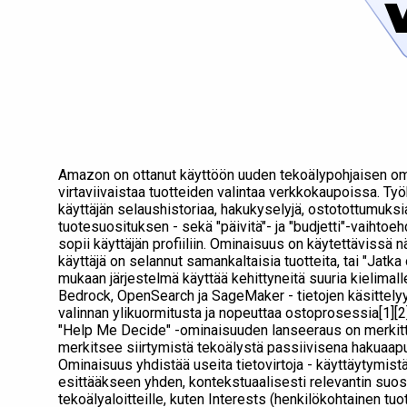
Amazon on ottanut käyttöön uuden tekoälypohjaisen om
virtaviivaistaa tuotteiden valintaa verkkokaupoissa. Ty
käyttäjän selaushistoriaa, hakukyselyjä, ostotottumuksi
tuotesuosituksen - sekä "päivitä"- ja "budjetti"-vaihtoeh
sopii käyttäjän profiiliin. Ominaisuus on käytettävissä n
käyttäjä on selannut samankaltaisia ​​tuotteita, tai "Jat
mukaan järjestelmä käyttää kehittyneitä suuria kielimall
Bedrock, OpenSearch ja SageMaker - tietojen käsittely
valinnan ylikuormitusta ja nopeuttaa ostoprosessia[1][2]
"Help Me Decide" -ominaisuuden lanseeraus on merkitt
merkitsee siirtymistä tekoälystä passiivisena hakuaapu
Ominaisuus yhdistää useita tietovirtoja - käyttäytymistä
esittääkseen yhden, kontekstuaalisesti relevantin suo
tekoälyaloitteille, kuten Interests (henkilökohtainen tuo