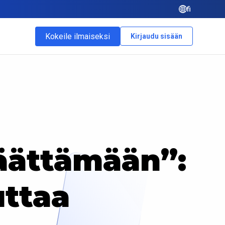
fi
Kokeile ilmaiseksi
Kirjaudu sisään
äättämään”:
uttaa