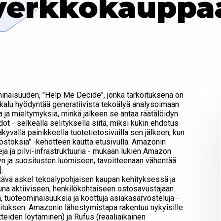
verkkokauppa
inaisuuden, "Help Me Decide", jonka tarkoituksena on
ökalu hyödyntää generatiivista tekoälyä analysoimaan
a ja mieltymyksiä, minkä jälkeen se antaa räätälöidyn
dot - selkeällä selityksellä siitä, miksi kukin ehdotus
äkyvällä painikkeella tuotetietosivuilla sen jälkeen, kun
ka ostoksia" -kehotteen kautta etusivulla. Amazonin
eja ja pilvi-infrastruktuuria - mukaan lukien Amazon
yn ja suositusten luomiseen, tavoitteenaan vähentää
.
ävä askel tekoälypohjaisen kaupan kehityksessä ja
na aktiiviseen, henkilökohtaiseen ostosavustajaan.
, tuoteominaisuuksia ja koottuja asiakasarvosteluja -
situksen. Amazonin lähestymistapa rakentuu nykyisille
tteiden löytäminen) ja Rufus (reaaliaikainen