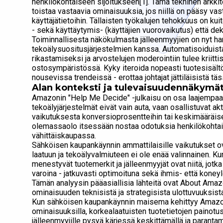
henkilökohtaiseen sijoitukseen[1]. Tämä tekninen arkkite
toistaa vastaavia ominaisuuksia, jos niillä on pääsy vasta
käyttäjätietoihin. Tällaisten työkalujen tehokkuus on ku
- sekä käyttäytymis- (käyttäjien vuorovaikutus) että dekl
Toiminnallisesta näkökulmasta jälleenmyyjien on nyt har
tekoälysuositusjärjestelmien kanssa. Automatisoiduista 
rikastamiseksi ja arvostelujen moderointiin tulee kriit
ostosympäristössä. Kyky iteroida nopeasti tuotesisältöä
nousevissa trendeissä - erottaa johtajat jättiläisistä 
Alan konteksti ja tulevaisuudennäkymä
Amazonin "Help Me Decide" -julkaisu on osa laajempaa l
tekoälyjärjestelmät eivät vain auta, vaan osallistuvat a
vaikutuksesta konversioprosentteihin tai keskimääräiseen
olemassaolo itsessään nostaa odotuksia henkilökohtai
vähittäiskaupassa.
Sähköisen kaupankäynnin ammattilaisille vaikutukset ovat
laatuun ja tekoälyvalmiuteen ei ole enää valinnainen. Kun
menestyvät tuotemerkit ja jälleenmyyjät ovat niitä, jotk
varoina - jatkuvasti optimoituna sekä ihmis- että koneyl
Tämän analyysin pääasiallisia lähteitä ovat About Amazon
ominaisuuden teknisistä ja strategisista ulottuvuuksist
Kun sähköisen kaupankäynnin maisema kehittyy Amazon
ominaisuuksilla, korkealaatuisten tuotetietojen painotu
jälleenmyyjille pysyä kärjessä keskittämällä ja paranta