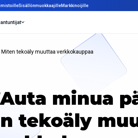
mistoille
Sisällönmuokkaajille
Markkinoijille
antuntijat
 Miten tekoäly muuttaa verkkokauppaa
Auta minua p
n tekoäly mu