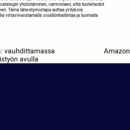
catalogin yhdistäminen, varmistaen, että tuotetiedot
een. Tämä lähestymistapa auttaa yrityksiä
 virtaviivaistamalla sisällönhallintaa ja luomalla
a: vauhdittamassa
Amazon 
styön avulla