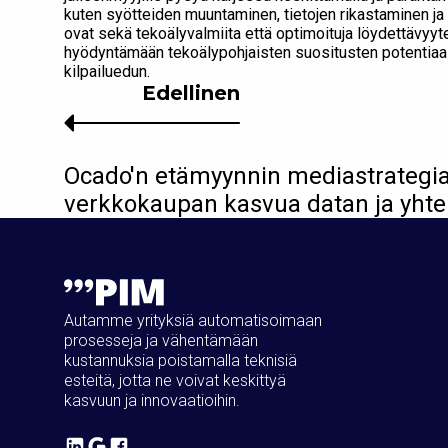
kuten syötteiden muuntaminen, tietojen rikastaminen ja 
ovat sekä tekoälyvalmiita että optimoituja löydettävyyt
hyödyntämään tekoälypohjaisten suositusten potentiaalia
kilpailuedun.
Edellinen
Ocado'n etämyynnin mediastrategi
verkkokaupan kasvua datan ja yhtei
Autamme yrityksiä automatisoimaan
prosesseja ja vähentämään
kustannuksia poistamalla teknisiä
esteitä, jotta ne voivat keskittyä
kasvuun ja innovaatioihin.