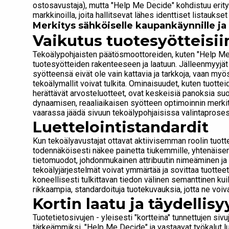
ostosavustaja), mutta "Help Me Decide" kohdistuu eri
markkinoilla, joita hallitsevat lähes identtiset listaukset
Merkitys sähköiselle kaupankäynnille ja s
Vaikutus tuotesyötteisii
Tekoälypohjaisten päätösmoottoreiden, kuten "Help Me 
tuotesyötteiden rakenteeseen ja laatuun. Jälleenmyyjä
syötteensä eivät ole vain kattavia ja tarkkoja, vaan myös
tekoälymallit voivat tulkita. Ominaisuudet, kuten tuotte
herättävät arvosteluotteet, ovat keskeisiä panoksia su
dynaamisen, reaaliaikaisen syötteen optimoinnin merkitys
vaarassa jäädä sivuun tekoälypohjaisissa valintaprose
Luettelointistandardit
Kun tekoälyavustajat ottavat aktiivisemman roolin tuott
todennäköisesti näkee painetta tiukemmille, yhtenäisemm
tietomuodot, johdonmukainen attribuutin nimeäminen ja r
tekoälyjärjestelmät voivat ymmärtää ja sovittaa tuotteet
koneellisesti tulkittavan tiedon välinen semanttinen kui
rikkaampia, standardoituja tuotekuvauksia, jotta ne voiv
Kortin laatu ja täydellisy
Tuotetietosivujen - yleisesti "kortteina" tunnettujen sivu
tärkeämmiksi. "Help Me Decide" ja vastaavat työkalut lu