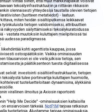
htuuri viittaa siihen, että muut markkinapaikat voisivat
avaan tekoälyinfrastruktuuriin ja riittävän rikkaisiin
itenkin olennaisesti yhteydessä taustalla olevien tietojen
aratiivisten (tuotteen metatiedot) - laatuun.
kittava, miten heidän sisältöputkensa leikkaavat
työnkuluista tietojen validoimiseksi, attribuuttien
tisiä näkyvyyden säilyttämiseksi tekoälykuratoidussa
 - vastata muutoksiin kuluttajien mielipiteissä tai
tässä uudessa paradigmassa.
t
iikehdintää kohti agenttista kauppaa, jossa
ktiivisesti ostospäätöksiin. Vaikka ominaisuuden
 tilausarvoon ei ole vielä julkisia tietoja, sen
stamisesta ja päätöksenteon tuesta digitaalisessa
 selvät: investointi sisältöinfrastruktuuriin, tietojen
 tekoälystä tulee portinvartija kuluttajien huomiolle,
a kohtelevat tuoteluetteloitaan dynaamisina, älykkäinä
eisöille.
in virallinen ilmoitus ja Axiosin raportointi
a.
in "Help Me Decide" -ominaisuuksien kaltaisilla
s on ensiarvoisen tärkeää.
NotPIM
tarjoaa ratkaisun
malla tuotetietoja. Alustamme tarjoaa ominaisuuksia,