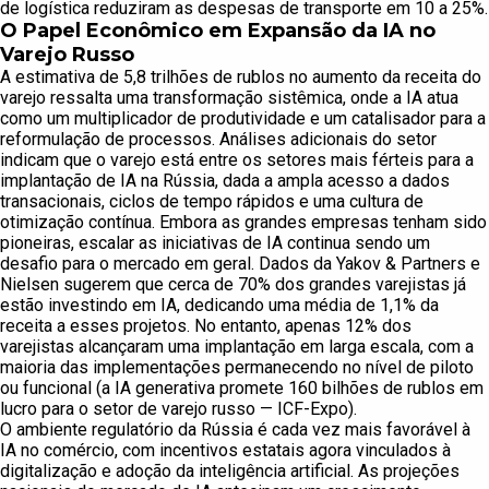
de logística reduziram as despesas de transporte em 10 a 25%.
O Papel Econômico em Expansão da IA no
Varejo Russo
A estimativa de 5,8 trilhões de rublos no aumento da receita do
varejo ressalta uma transformação sistêmica, onde a IA atua
como um multiplicador de produtividade e um catalisador para a
reformulação de processos. Análises adicionais do setor
indicam que o varejo está entre os setores mais férteis para a
implantação de IA na Rússia, dada a ampla acesso a dados
transacionais, ciclos de tempo rápidos e uma cultura de
otimização contínua. Embora as grandes empresas tenham sido
pioneiras, escalar as iniciativas de IA continua sendo um
desafio para o mercado em geral. Dados da Yakov & Partners e
Nielsen sugerem que cerca de 70% dos grandes varejistas já
estão investindo em IA, dedicando uma média de 1,1% da
receita a esses projetos. No entanto, apenas 12% dos
varejistas alcançaram uma implantação em larga escala, com a
maioria das implementações permanecendo no nível de piloto
ou funcional (a IA generativa promete 160 bilhões de rublos em
lucro para o setor de varejo russo — ICF-Expo).
O ambiente regulatório da Rússia é cada vez mais favorável à
IA no comércio, com incentivos estatais agora vinculados à
digitalização e adoção da inteligência artificial. As projeções