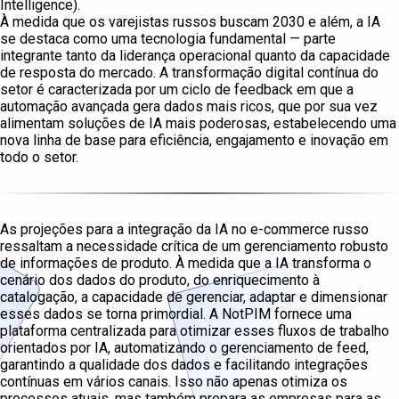
Intelligence).
À medida que os varejistas russos buscam 2030 e além, a IA
se destaca como uma tecnologia fundamental — parte
integrante tanto da liderança operacional quanto da capacidade
de resposta do mercado. A transformação digital contínua do
setor é caracterizada por um ciclo de feedback em que a
automação avançada gera dados mais ricos, que por sua vez
alimentam soluções de IA mais poderosas, estabelecendo uma
nova linha de base para eficiência, engajamento e inovação em
todo o setor.
As projeções para a integração da IA no e-commerce russo
ressaltam a necessidade crítica de um gerenciamento robusto
de informações de produto. À medida que a IA transforma o
cenário dos dados do produto, do enriquecimento à
catalogação, a capacidade de gerenciar, adaptar e dimensionar
esses dados se torna primordial. A NotPIM fornece uma
plataforma centralizada para otimizar esses fluxos de trabalho
orientados por IA, automatizando o gerenciamento de feed,
garantindo a qualidade dos dados e facilitando integrações
contínuas em vários canais. Isso não apenas otimiza os
processos atuais, mas também prepara as empresas para as