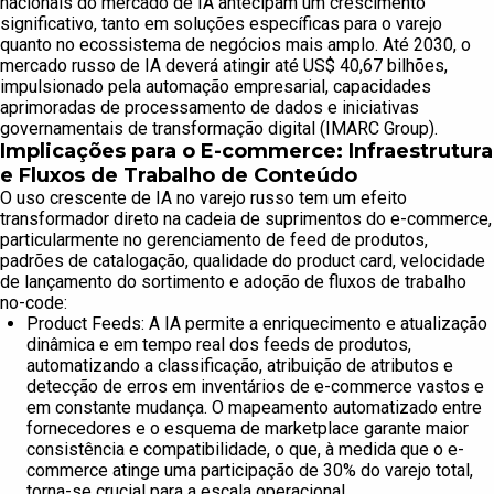
nacionais do mercado de IA antecipam um crescimento
significativo, tanto em soluções específicas para o varejo
quanto no ecossistema de negócios mais amplo. Até 2030, o
mercado russo de IA deverá atingir até US$ 40,67 bilhões,
impulsionado pela automação empresarial, capacidades
aprimoradas de processamento de dados e iniciativas
governamentais de transformação digital (IMARC Group).
Implicações para o E-commerce: Infraestrutura
e Fluxos de Trabalho de Conteúdo
O uso crescente de IA no varejo russo tem um efeito
transformador direto na cadeia de suprimentos do e-commerce,
particularmente no gerenciamento de feed de produtos,
padrões de catalogação, qualidade do product card, velocidade
de lançamento do sortimento e adoção de fluxos de trabalho
no-code:
Product Feeds: A IA permite a enriquecimento e atualização
dinâmica e em tempo real dos feeds de produtos,
automatizando a classificação, atribuição de atributos e
detecção de erros em inventários de e-commerce vastos e
em constante mudança. O mapeamento automatizado entre
fornecedores e o esquema de marketplace garante maior
consistência e compatibilidade, o que, à medida que o e-
commerce atinge uma participação de 30% do varejo total,
torna-se crucial para a escala operacional.