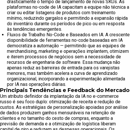
drasticamente o tempo de lançamento de novas SKUs. As
plataformas no-code de IA capacitam a equipe não técnica a
criar ou editar listagens de produtos com treinamento
mínimo, reduzindo gargalos e permitindo a expansão rápida
do inventário durante os períodos de pico ou em resposta
às tendências emergentes.
Fluxos de Trabalho No-Code e Baseados em IA: A crescente
disponibilidade de ferramentas no-code baseadas em IA
democratiza a automação — permitindo que as equipes de
merchandising, marketing e operações implantem, otimizem
e iterem processos de negócios sem a necessidade de
recursos de engenharia de software. Essa mudança não
apenas reduz as barreiras de entrada para os varejistas
menores, mas também acelera a curva de aprendizado
organizacional, incorporando a experimentação alimentada
por IA nas operações diárias.
Principais Tendências e Feedback do Mercado
Um atributo definidor da implantação da IA no e-commerce
russo é seu foco duplo: otimização de receita e redução de
custos. As estratégias de personalização apoiadas por análise
de dados produzem ganhos mensuráveis na retenção de
clientes e no tamanho do cesto de compras, enquanto a
previsão de demanda e a otimização de logística liberam
capital de giro e reduzem as despesas operacionais. Os