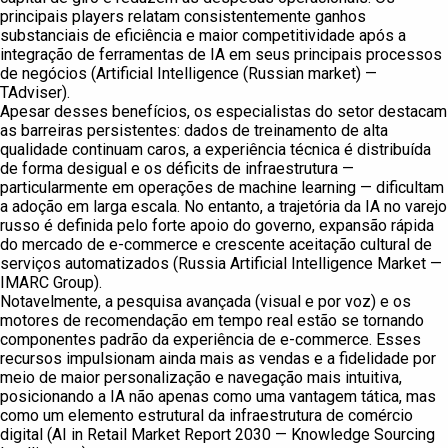
principais players relatam consistentemente ganhos
substanciais de eficiência e maior competitividade após a
integração de ferramentas de IA em seus principais processos
de negócios (Artificial Intelligence (Russian market) —
TAdviser).
Apesar desses benefícios, os especialistas do setor destacam
as barreiras persistentes: dados de treinamento de alta
qualidade continuam caros, a experiência técnica é distribuída
de forma desigual e os déficits de infraestrutura —
particularmente em operações de machine learning — dificultam
a adoção em larga escala. No entanto, a trajetória da IA no varejo
russo é definida pelo forte apoio do governo, expansão rápida
do mercado de e-commerce e crescente aceitação cultural de
serviços automatizados (Russia Artificial Intelligence Market —
IMARC Group).
Notavelmente, a pesquisa avançada (visual e por voz) e os
motores de recomendação em tempo real estão se tornando
componentes padrão da experiência de e-commerce. Esses
recursos impulsionam ainda mais as vendas e a fidelidade por
meio de maior personalização e navegação mais intuitiva,
posicionando a IA não apenas como uma vantagem tática, mas
como um elemento estrutural da infraestrutura de comércio
digital (AI in Retail Market Report 2030 — Knowledge Sourcing