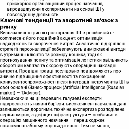
прискорює організаційний процес навчання,
впроваджуючи експерименти на основі ШІ у
повсякденну діяльність.
Ключові тенденції та зворотний зв'язок з
ринку
Визначальною рисою розгортання ШІ в російській e-
commerce є його подвійний акцент: оптимізація
надходжень та скорочення витрат. Аналітично підкріплені
стратегії персоналізації забезпечують вимірювані вигоди
в утриманні клієнтів та розміру кошика, тоді як
прогнозування попиту та оптимізація логістики звільняють
оборотний капітал та скорочують операційні накладні
витрати. Провідні гравці послідовно повідомляють про
значне підвищення ефективності та покращення
конкурентоспроможності після інтеграції інструментів ШІ в
свої основні бізнес-процеси (Artificial Intelligence (Russian
market) — TAdviser).
Незважаючи на ці переваги, галузеві експерти
підкреслюють наявні бар'єри: високоякісні навчальні дані
залишаються дорогими, технічна експертиза розподілена
нерівномірно, а дефіцит інфраструктури — особливо в
операціях машинного навчання — перешкоджає
повномасштабному впровадженню. Тим не менш,