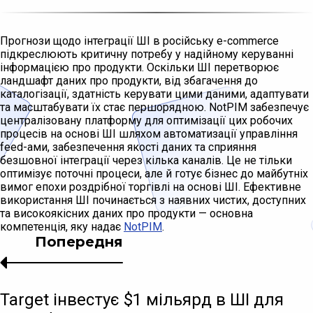
Прогнози щодо інтеграції ШІ в російську e-commerce
підкреслюють критичну потребу у надійному керуванні
інформацією про продукти. Оскільки ШІ перетворює
ландшафт даних про продукти, від збагачення до
каталогізації, здатність керувати цими даними, адаптувати
та масштабувати їх стає першорядною. NotPIM забезпечує
централізовану платформу для оптимізації цих робочих
процесів на основі ШІ шляхом автоматизації управління
feed-ами, забезпечення якості даних та сприяння
безшовної інтеграції через кілька каналів. Це не тільки
оптимізує поточні процеси, але й готує бізнес до майбутніх
вимог епохи роздрібної торгівлі на основі ШІ. Ефективне
використання ШІ починається з наявних чистих, доступних
та високоякісних даних про продукти — основна
компетенція, яку надає
NotPIM
.
Попередня
Target інвестує $1 мільярд в ШІ для