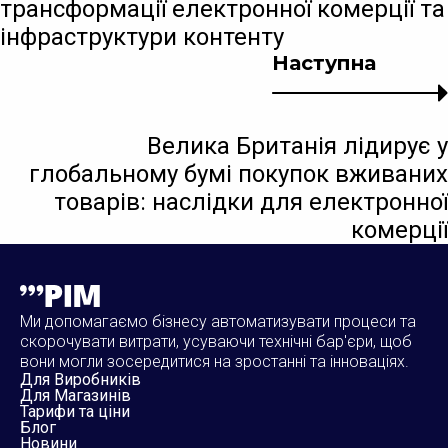
трансформації електронної комерції та
інфраструктури контенту
Наступна
Велика Британія лідирує у
глобальному бумі покупок вживаних
товарів: наслідки для електронної
комерції
Ми допомагаємо бізнесу автоматизувати процеси та
скорочувати витрати, усуваючи технічні бар'єри, щоб
вони могли зосередитися на зростанні та інноваціях.
Для Виробників
Для Магазинів
Тарифи та ціни
Блог
Новини