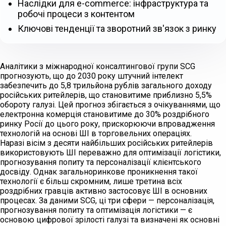
Наслідки для e-commerce: інфраструктура та
робочі процеси з контентом
Ключові тенденції та зворотний зв'язок з ринку
Аналітики з міжнародної консалтингової групи SCG
прогнозують, що до 2030 року штучний інтелект
забезпечить до 5,8 трильйона рублів загального доходу
російських ритейлерів, що становитиме приблизно 5,5%
обороту галузі. Цей прогноз збігається з очікуваннями, що
електронна комерція становитиме до 30% роздрібного
ринку Росії до цього року, прискорюючи впровадження
технологій на основі ШІ в торговельних операціях.
Наразі вісім з десяти найбільших російських ритейлерів
використовують ШІ переважно для оптимізації логістики,
прогнозування попиту та персоналізації клієнтського
досвіду. Однак загальноринкове проникнення такої
технології є більш скромним, лише третина всіх
роздрібних гравців активно застосовує ШІ в основних
процесах. За даними SCG, ці три сфери — персоналізація,
прогнозування попиту та оптимізація логістики — є
основою цифрової зрілості галузі та визначені як основні