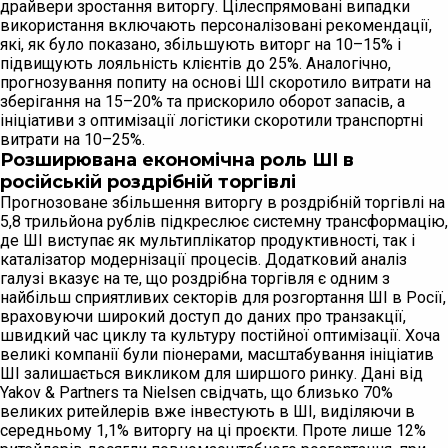
драйвери зростання виторгу. Цілеспрямовані випадки
використання включають персоналізовані рекомендації,
які, як було показано, збільшують виторг на 10–15% і
підвищують лояльність клієнтів до 25%. Аналогічно,
прогнозування попиту на основі ШІ скоротило витрати на
зберігання на 15–20% та прискорило оборот запасів, а
ініціативи з оптимізації логістики скоротили транспортні
витрати на 10–25%.
Розширювана економічна роль ШІ в
російській роздрібній торгівлі
Прогнозоване збільшення виторгу в роздрібній торгівлі на
5,8 трильйона рублів підкреслює системну трансформацію,
де ШІ виступає як мультиплікатор продуктивності, так і
каталізатор модернізації процесів. Додатковий аналіз
галузі вказує на те, що роздрібна торгівля є одним з
найбільш сприятливих секторів для розгортання ШІ в Росії,
враховуючи широкий доступ до даних про транзакції,
швидкий час циклу та культуру постійної оптимізації. Хоча
великі компанії були піонерами, масштабування ініціатив
ШІ залишається викликом для ширшого ринку. Дані від
Yakov & Partners та Nielsen свідчать, що близько 70%
великих ритейлерів вже інвестують в ШІ, виділяючи в
середньому 1,1% виторгу на ці проєкти. Проте лише 12%