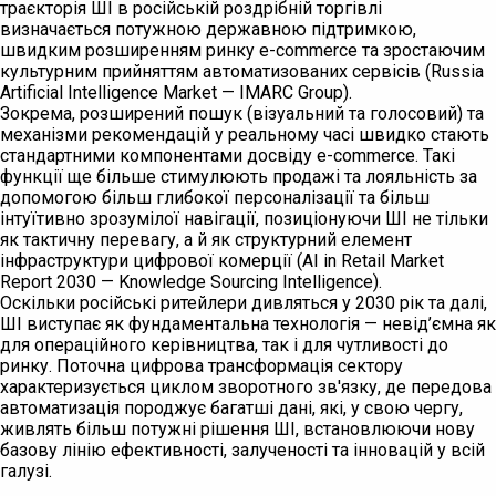
траєкторія ШІ в російській роздрібній торгівлі
визначається потужною державною підтримкою,
швидким розширенням ринку e-commerce та зростаючим
культурним прийняттям автоматизованих сервісів (Russia
Artificial Intelligence Market — IMARC Group).
Зокрема, розширений пошук (візуальний та голосовий) та
механізми рекомендацій у реальному часі швидко стають
стандартними компонентами досвіду e-commerce. Такі
функції ще більше стимулюють продажі та лояльність за
допомогою більш глибокої персоналізації та більш
інтуїтивно зрозумілої навігації, позиціонуючи ШІ не тільки
як тактичну перевагу, а й як структурний елемент
інфраструктури цифрової комерції (AI in Retail Market
Report 2030 — Knowledge Sourcing Intelligence).
Оскільки російські ритейлери дивляться у 2030 рік та далі,
ШІ виступає як фундаментальна технологія — невід’ємна як
для операційного керівництва, так і для чутливості до
ринку. Поточна цифрова трансформація сектору
характеризується циклом зворотного зв'язку, де передова
автоматизація породжує багатші дані, які, у свою чергу,
живлять більш потужні рішення ШІ, встановлюючи нову
базову лінію ефективності, залученості та інновацій у всій
галузі.