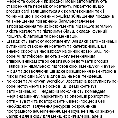
мереж та обробки природної мови автоматизують
створення та перевірку контенту, гарантуючи, що
product card залишаються як комплексними, так і
точними, що є основним рушієм збільшення продажів
та зменшення повернень. Загальногалузеве
впровадження таких інструментів підвищує загальну
якість каталогу та підтримує більш складні функції
пошуку, фільтрації та рекомендацій.
Швидкість запуску асортименту: Завдяки автоматизації
рутинного створення контенту та категоризації, ШІ
значно скорочує час виходу на ринок нових SKU. No-
code AI платформи дають змогу нетехнічним
співробітникам створювати або редагувати product
listings з мінімальною підготовкою, зменшуючи вузькі
місця та дозволяючи швидке розширення інвентарю в
пікові періоди або у відповідь на нові тенденції.
No-code та AI-driven Workflow: Зростаюча доступність no-
code інструментів на основі ШІ демократизує
автоматизацію — надаючи можливість командам
мерчандайзингу, маркетингу та операцій розгортати,
оптимізувати та повторювати бізнес-процеси без
необхідності залучення ресурсів розробників
програмного забезпечення. Цей зсув не тільки знижує
бар'єри для входу для менших ритейлерів, але й