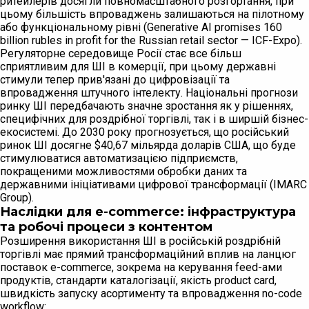
ритейлерів досягли повномасштабного розгортання, при
цьому більшість впроваджень залишаються на пілотному
або функціональному рівні (Generative AI promises 160
billion rubles in profit for the Russian retail sector — ICF-Expo).
Регуляторне середовище Росії стає все більш
сприятливим для ШІ в комерції, при цьому державні
стимули тепер прив'язані до цифровізації та
впровадження штучного інтелекту. Національні прогнози
ринку ШІ передбачають значне зростання як у рішеннях,
специфічних для роздрібної торгівлі, так і в ширшій бізнес-
екосистемі. До 2030 року прогнозується, що російський
ринок ШІ досягне $40,67 мільярда доларів США, що буде
стимулюватися автоматизацією підприємств,
покращеними можливостями обробки даних та
державними ініціативами цифрової трансформації (IMARC
Group).
Наслідки для e-commerce: інфраструктура
та робочі процеси з контентом
Розширення використання ШІ в російській роздрібній
торгівлі має прямий трансформаційний вплив на ланцюг
поставок e-commerce, зокрема на керування feed-ами
продуктів, стандарти каталогізації, якість product card,
швидкість запуску асортименту та впровадження no-code
workflow: