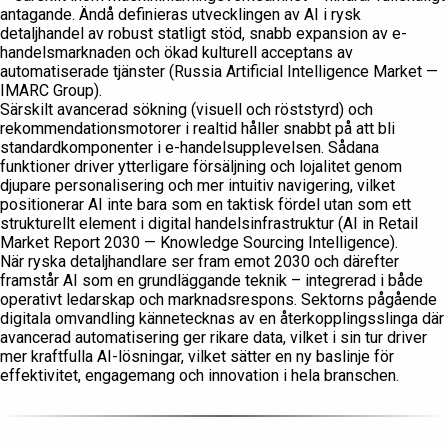
antagande. Ändå definieras utvecklingen av AI i rysk
detaljhandel av robust statligt stöd, snabb expansion av e-
handelsmarknaden och ökad kulturell acceptans av
automatiserade tjänster (Russia Artificial Intelligence Market —
IMARC Group).
Särskilt avancerad sökning (visuell och röststyrd) och
rekommendationsmotorer i realtid håller snabbt på att bli
standardkomponenter i e-handelsupplevelsen. Sådana
funktioner driver ytterligare försäljning och lojalitet genom
djupare personalisering och mer intuitiv navigering, vilket
positionerar AI inte bara som en taktisk fördel utan som ett
strukturellt element i digital handelsinfrastruktur (AI in Retail
Market Report 2030 — Knowledge Sourcing Intelligence).
När ryska detaljhandlare ser fram emot 2030 och därefter
framstår AI som en grundläggande teknik – integrerad i både
operativt ledarskap och marknadsrespons. Sektorns pågående
digitala omvandling kännetecknas av en återkopplingsslinga där
avancerad automatisering ger rikare data, vilket i sin tur driver
mer kraftfulla AI-lösningar, vilket sätter en ny baslinje för
effektivitet, engagemang och innovation i hela branschen.