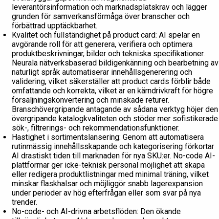
leverantörsinformation och marknadsplatskrav och lägger
grunden för samverkansförmåga över branscher och
förbättrad upptäckbarhet.
Kvalitet och fullständighet på product card: AI spelar en
avgörande roll för att generera, verifiera och optimera
produktbeskrivningar, bilder och tekniska specifikationer.
Neurala nätverksbaserad bildigenkänning och bearbetning av
naturligt språk automatiserar innehållsgenerering och
validering, vilket säkerställer att product cards förblir både
omfattande och korrekta, vilket är en kärndrivkraft för högre
försäljningskonvertering och minskade returer.
Branschövergripande antagande av sådana verktyg höjer den
övergripande katalogkvaliteten och stöder mer sofistikerade
sök-, filtrerings- och rekommendationsfunktioner.
Hastighet i sortimentslansering: Genom att automatisera
rutinmässig innehållsskapande och kategorisering förkortar
AI drastiskt tiden till marknaden för nya SKU:er. No-code AI-
plattformar ger icke-teknisk personal möjlighet att skapa
eller redigera produktlistningar med minimal träning, vilket
minskar flaskhalsar och möjliggör snabb lagerexpansion
under perioder av hög efterfrågan eller som svar på nya
trender.
No-code- och AI-drivna arbetsflöden: Den ökande