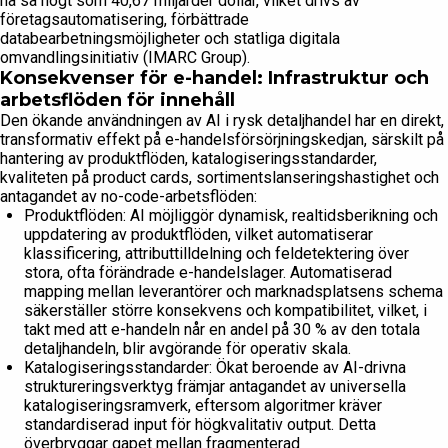
nå så högt som 40,67 miljarder dollar, vilket drivs av
företagsautomatisering, förbättrade
databearbetningsmöjligheter och statliga digitala
omvandlingsinitiativ (IMARC Group).
Konsekvenser för e-handel: Infrastruktur och
arbetsflöden för innehåll
Den ökande användningen av AI i rysk detaljhandel har en direkt,
transformativ effekt på e-handelsförsörjningskedjan, särskilt på
hantering av produktflöden, katalogiseringsstandarder,
kvaliteten på product cards, sortimentslanseringshastighet och
antagandet av no-code-arbetsflöden:
Produktflöden: AI möjliggör dynamisk, realtidsberikning och
uppdatering av produktflöden, vilket automatiserar
klassificering, attributtilldelning och feldetektering över
stora, ofta förändrade e-handelslager. Automatiserad
mapping mellan leverantörer och marknadsplatsens schema
säkerställer större konsekvens och kompatibilitet, vilket, i
takt med att e-handeln når en andel på 30 % av den totala
detaljhandeln, blir avgörande för operativ skala.
Katalogiseringsstandarder: Ökat beroende av AI-drivna
struktureringsverktyg främjar antagandet av universella
katalogiseringsramverk, eftersom algoritmer kräver
standardiserad input för högkvalitativ output. Detta
överbryggar gapet mellan fragmenterad