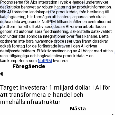
Prognoserna för AI:s integration i rysk e-handel understryker
det kritiska behovet av robust hantering av produktinformation.
När AI förändrar landskapet för produktdata, från berikning till
katalogisering, blir förmågan att hantera, anpassa och skala
dessa data avgörande. NotPIM tillhandahåller en centraliserad
plattform för att effektivisera dessa AI-drivna arbetsflöden
genom att automatisera feedhantering, säkerställa datakvalitet
och underlätta sömlösa integrationer över flera kanaler. Detta
optimerar inte bara nuvarande processer utan framtidssäkrar
också företag för de förändrade kraven i den AI-drivna
detaljhandelsåldern. Effektiv användning av AI börjar med att ha
rena, tillgängliga och högkvalitativa produktdata – en
kärnkompetens som
NotPIM
levererar.
Föregående
Target investerar 1 miljard dollar i AI för
att transformera e-handel och
innehållsinfrastruktur
Nästa