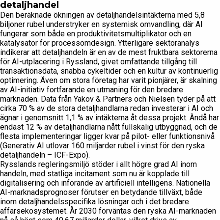
detaljhandel
Den beräknade ökningen av detaljhandelsintäkterna med 5,8
biljoner rubel understryker en systemisk omvandling, där AI
fungerar som både en produktivitetsmultiplikator och en
katalysator för processomdesign. Ytterligare sektoranalys
indikerar att detaljhandeln är en av de mest fruktbara sektorerna
för AI-utplacering i Ryssland, givet omfattande tillgång till
transaktionsdata, snabba cykeltider och en kultur av kontinuerlig
optimering. Även om stora företag har varit pionjärer, är skalning
av AI-initiativ fortfarande en utmaning för den bredare
marknaden. Data från Yakov & Partners och Nielsen tyder på att
cirka 70 % av de stora detaljhandlarna redan investerar i AI och
ägnar i genomsnitt 1,1 % av intäkterna åt dessa projekt. Ändå har
endast 12 % av detaljhandlarna nått fullskalig utbyggnad, och de
flesta implementeringar ligger kvar på pilot- eller funktionsnivå
(Generativ AI utlovar 160 miljarder rubel i vinst för den ryska
detaljhandeln – ICF-Expo).
Rysslands regleringsmiljö stöder i allt högre grad AI inom
handeln, med statliga incitament som nu är kopplade till
digitalisering och införande av artificiell intelligens. Nationella
AI-marknadsprognoser förutser en betydande tillväxt, både
inom detaljhandelsspecifika lösningar och i det bredare
affärsekosystemet. År 2030 förväntas den ryska AI-marknaden