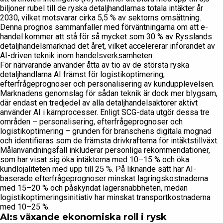
biljoner rubel till de ryska detaljhandlarnas totala intäkter år
2030, vilket motsvarar cirka 5,5 % av sektorns omsättning.
Denna prognos sammanfaller med förväntningarna om att e-
handel kommer att stå för så mycket som 30 % av Rysslands
detaljhandelsmarknad det året, vilket accelererar införandet av
AI-driven teknik inom handelsverksamheten.
För närvarande använder åtta av tio av de största ryska
detaljhandlarna AI främst för logistikoptimering,
efterfrågeprognoser och personalisering av kundupplevelsen.
Marknadens genomslag för sådan teknik är dock mer blygsam,
där endast en tredjedel av alla detaljhandelsaktörer aktivt
använder AI i kärnprocesser. Enligt SCG-data utgör dessa tre
områden – personalisering, efterfrågeprognoser och
logistikoptimering – grunden för branschens digitala mognad
och identifieras som de främsta drivkrafterna för intäktstillväxt.
Målanvändningsfall inkluderar personliga rekommendationer,
som har visat sig öka intäkterna med 10–15 % och öka
kundlojaliteten med upp till 25 %. På liknande sätt har AI-
baserade efterfrågeprognoser minskat lagringskostnaderna
med 15–20 % och påskyndat lagersnabbheten, medan
logistikoptimeringsinitiativ har minskat transportkostnaderna
med 10–25 %.
AI:s växande ekonomiska roll i rysk