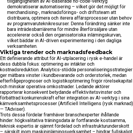
tillgängligheten av AI-baserade no-code-verktyg
demokratiserar automatisering – vilket gör det möjligt för
merchandising-, marknadsförings- och driftsteam att
distribuera, optimera och iterera affärsprocesser utan behov
av programvaruteknikresurser. Denna förändring sänker inte
bara inträdesbarriärerna för mindre återförsäljare utan
accelererar också den organisatoriska inlärningskurvan,
vilket bäddar in AI-driven experimentering i den dagliga
verksamheten.
Viktiga trender och marknadsfeedback
Ett definierande attribut för AI-utplacering i rysk e-handel är
dess dubbla fokus: optimering av intäkter och
kostnadsreduktion. Analytics-stödda personaliseringsstrategier
ger mätbara vinster i kundbevarande och orderstorlek, medan
efterfrågeprognoser och logistikoptimering frigör rörelsekapital
och minskar operativa omkostnader. Ledande aktörer
rapporterar konsekvent betydande effektivitetsvinster och
förbättrad konkurrenskraft efter integration av AI-verktyg i sina
kärnverksamhetsprocesser (Artificiell Intelligens (rysk marknad)
— TAdviser).
Trots dessa fördelar framhäver branschexperter ihållande
hinder: högkvalitativa träningsdata är fortfarande kostsamma,
teknisk expertis är ojämnt fördelad och infrastrukturunderskott
– särskilt inom maskininlärningsverksamhet – hindrar fullskaligt