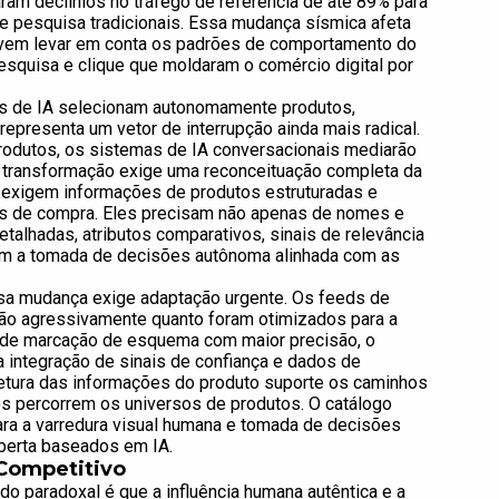
am declínios no tráfego de referência de até 89% para
e pesquisa tradicionais. Essa mudança sísmica afeta
devem levar em conta os padrões de comportamento do
esquisa e clique que moldaram o comércio digital por
s de IA selecionam autonomamente produtos,
presenta um vetor de interrupção ainda mais radical.
odutos, os sistemas de IA conversacionais mediarão
a transformação exige uma reconceituação completa da
A exigem informações de produtos estruturadas e
s de compra. Eles precisam não apenas de nomes e
alhadas, atributos comparativos, sinais de relevância
tam a tomada de decisões autônoma alinhada com as
sa mudança exige adaptação urgente. Os feeds de
ão agressivamente quanto foram otimizados para a
o de marcação de esquema com maior precisão, o
a integração de sinais de confiança e dados de
tetura das informações do produto suporte os caminhos
s percorrem os universos de produtos. O catálogo
ra a varredura visual humana e tomada de decisões
berta baseados em IA.
Competitivo
o paradoxal é que a influência humana autêntica e a