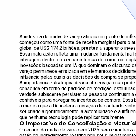
A indústria de mídia de varejo atingiu um ponto de inf
começou como uma fonte de receita marginal para pl
global de US$ 174,2 bilhões, prestes a superar o inve
Essa maturação reflete uma mudança fundamental na f
interagem dentro dos ecossistemas de comércio digital
inovações baseadas em IA que dominam o discurso da i
varejo permanece enraizada em elementos decididamen
influência pelas quais as decisões de compra se prop
A importância estratégica dessa observação não pode 
consolida em torno de padrões de medição, estruturas 
verdade subjacente persiste: as pessoas continuam a
confiáveis para navegar na incerteza de compra. Essa 
à medida que a IA acelera a geração de conteúdo sint
ser criado algoritmicamente, a autenticidade e a infl
que nenhuma tecnologia pode replicar totalmente.
O Imperativo de Consolidação e Maturi
O cenário da mídia de varejo em 2026 será caracteriz
estão deliberadamente restringindo seus investimento