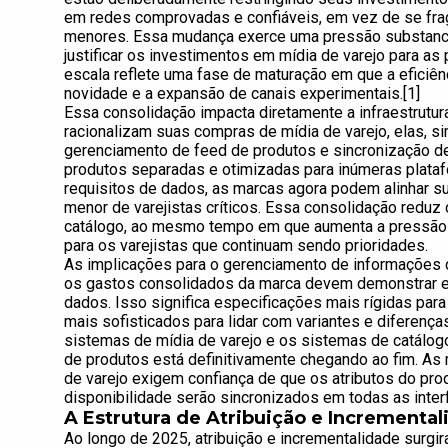
em redes comprovadas e confiáveis, em vez de se fr
menores. Essa mudança exerce uma pressão substancia
justificar os investimentos em mídia de varejo para a
escala reflete uma fase de maturação em que a eficiê
novidade e a expansão de canais experimentais.[1]
Essa consolidação impacta diretamente a infraestrutu
racionalizam suas compras de mídia de varejo, elas, 
gerenciamento de feed de produtos e sincronização d
produtos separadas e otimizadas para inúmeras plata
requisitos de dados, as marcas agora podem alinhar s
menor de varejistas críticos. Essa consolidação reduz
catálogo, ao mesmo tempo em que aumenta a pressão 
para os varejistas que continuam sendo prioridades.
As implicações para o gerenciamento de informações 
os gastos consolidados da marca devem demonstrar exc
dados. Isso significa especificações mais rígidas par
mais sofisticados para lidar com variantes e diferença
sistemas de mídia de varejo e os sistemas de catálogo
de produtos está definitivamente chegando ao fim. A
de varejo exigem confiança de que os atributos do pr
disponibilidade serão sincronizados em todas as inte
A Estrutura de Atribuição e Incrementa
Ao longo de 2025, atribuição e incrementalidade surg