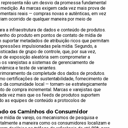
oco representa não um desvio da promessa fundamental
a medição. As marcas exigem cada vez mais prova de
ementais reais — compras novas e autênticas, em vez
riam ocorrido de qualquer maneira por meio de
a a infraestrutura de dados e conteúdo de produtos.
penho do produto em pontos de contato de mídia de
m suportar metadados de atribuição ricos que permitam
 impressões impulsionadas pela mídia. Segundo, a
ticadas de grupo de controle, que, por sua vez,
e de exposição aleatória sem comprometer a
a os varejistas a sistemas de gerenciamento de
âmica e teste de variantes.
primoramento da completude dos dados de produtos.
mo certificações de sustentabilidade, fornecimento de
pelo da comunidade local — tornam-se estrategicamente
o de compra incremental. Marcas e varejistas que
ada vez mais que os feeds de produtos suportem
do as equipes de conteúdo a protocolos de
ndo os Caminhos do Consumidor
e mídia de varejo, os mecanismos de pesquisa e
talmente a maneira como os consumidores localizam e