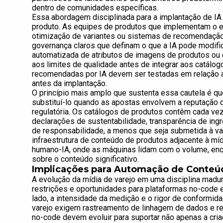
dentro de comunidades específicas.
Essa abordagem disciplinada para a implantação de IA 
produto. As equipes de produtos que implementam o en
otimização de variantes ou sistemas de recomendação
governança claros que definam o que a IA pode modifi
automatizada de atributos de imagens de produtos ou 
aos limites de qualidade antes de integrar aos catálog
recomendadas por IA devem ser testadas em relação 
antes da implantação.
O princípio mais amplo que sustenta essa cautela é qu
substituí-lo quando as apostas envolvem a reputação 
regulatória. Os catálogos de produtos contêm cada v
declarações de sustentabilidade, transparência de ingr
de responsabilidade, a menos que seja submetida à va
infraestrutura de conteúdo de produtos adjacente à míd
humano-IA, onde as máquinas lidam com o volume, en
sobre o conteúdo significativo.
Implicações para Automação de Conteú
A evolução da mídia de varejo em uma disciplina madur
restrições e oportunidades para plataformas no-cod
lado, a intensidade da medição e o rigor de conformi
varejo exigem rastreamento de linhagem de dados e re
no-code devem evoluir para suportar não apenas a cri