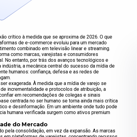
lexão crítico à medida que se aproxima de 2026. O que
ataformas de e-commerce evoluiu para um mercado
stimento combinado em televisão linear e streaming.
orma como marcas, varejistas e consumidores
. No entanto, por trás dos avanços tecnológicos e
ndústria, a mecânica central do sucesso da mídia de
te humanos: confiança, defesa e as redes de
agam.
ser exagerada. À medida que a mídia de varejo se
de incrementalidade e protocolos de atribuição, a
 confiar em recomendações de colegas e sinais
base centrada no ser humano se torna ainda mais crítica
ético e desinformação. Em um ambiente onde tudo pode
uência humana verificada surgem como ativos premium
dade do Mercado
ado pela consolidação, em vez da expansão. As marcas
s em plataformas de varejistas, concentrando recursos