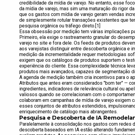
credibilidade da mídia de varejo. No entanto, esse f
da mídia de varejo, mas sim uma maturação do rigor d
que os gastos com mídia de varejo geram vendas incr
de simplesmente rotular transações existentes que te
pesquisa orgânica ou tráfego direto.[1]
Essa obsessão por medição tem várias implicações par
Primeiro, ela exige o rastreamento granular do desem
varejo no site e fora dele. Os feeds de produtos deve
aos varejistas distinguir entre descoberta orgânica e
medição da incrementalidade requer metodologias sofis
exigem que os catálogos de produtos suportem o test
experiência do cliente. Essa complexidade técnica lev
produtos mais avançados, capazes de segmentação din
A agenda de medição também cria incentivos para o a
Atributos que antes eram considerados "bom ter" — co
ingredientes, indicadores de relevância cultural ou a
valiosos quando se correlacionam com o comportament
colaboram em campanhas de mídia de varejo exigem c
esses conjuntos de atributos estendidos, impulsionan
enriquecimento de catálogo mais abrangentes.
Pesquisa e Descoberta de IA Remodela
Paralelamente à consolidação nos gastos com redes d
descoberta baseados em IA estão alterando fundamen