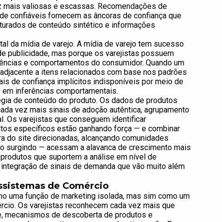
ez mais valiosas e escassas. Recomendações de
de confiáveis fornecem as âncoras de confiança que
urados de conteúdo sintético e informações
al da mídia de varejo. A mídia de varejo tem sucesso
de publicidade, mas porque os varejistas possuem
erências e comportamentos do consumidor. Quando um
 adjacente a itens relacionados com base nos padrões
is de confiança implícitos indisponíveis por meio de
 em inferências comportamentais.
égia de conteúdo do produto. Os dados de produtos
cada vez mais sinais de adoção autêntica, agrupamento
. Os varejistas que conseguem identificar
tos específicos estão ganhando força — e combinar
a do site direcionadas, alcançando comunidades
o surgindo — acessam a alavanca de crescimento mais
 produtos que suportem a análise em nível de
a integração de sinais de demanda que vão muito além
ossistemas de Comércio
como uma função de marketing isolada, mas sim como um
rcio. Os varejistas reconhecem cada vez mais que
e, mecanismos de descoberta de produtos e