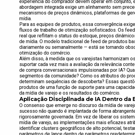
experiência do comprador devem operar em conjunto, 
abordagem integrada exige um alinhamento sem prece
mecanismos de preços dinâmicos, plataformas de ger
mídia.
Para as equipes de produtos, essa convergência exige 
fluxos de trabalho de otimização sofisticados. Os fe
real que reflitam o status do estoque, preços dinâmic
de mídia. O modelo tradicional de feed de produtos b
diariamente ou semanalmente — está se tornando obsol
otimização do comércio.
Além disso, à medida que os varejistas harmonizam o
suportar cada vez mais a avaliação da relevância cont
de compra conversacionais impulsionadas por IA? Quai
segmentos da comunidade? Como os atributos do pro
determinam sequências de descoberta? Essas questõ
produtos de uma função de suporte para uma capacida
da mídia de varejo e os resultados do comércio.
Aplicação Disciplinada de IA Dentro da
O consenso que emerge no discurso da mídia de varejo
sucesso não quando é implantada de forma abrangent
rigorosamente governada. Em vez de liberar os siste
mídia de varejo, as implementações mais eficazes atri
identificar clusters geográficos de alto potencial, tes
parâmetros de lance dentro de parâmetros predetermin