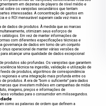
agmentarem em dezenas de players de nível médio e
l sobre os varejistas secundários que tentam
s partes interessadas. A concentração de gastos em
ncia e o ROI mensurável superam cada vez mais a
ra de dados de produtos. À medida que as marcas
simultaneamente, otimizam seus esforços de
e catálogos. Em vez de manter informações de
formas com diferentes especificações técnicas e
ua governança de dados em torno de um conjunto
 o ônus operacional de manter várias versões de
para alcançar uma qualidade de dados excepcional
de produtos são profundas. Os varejistas que garantem
elência técnica na ingestão, validação e utilização de
a feeds de produtos, algoritmos de correspondência
s regionais e uma integração mais profunda entre os
 de produtos. A era de "bom o suficiente" para dados
s marcas que investem milhões em campanhas de mídia
oduto, imagens, preços e informações de
rfaces voltadas para o consumidor em milissegundos.
lidade
iram como as palavras de ordem que definem a