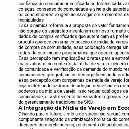
confiança do consumidor verificada se tornam cada v
colegas, consenso da comunidade e sinais de autorida
os consumidores exigem ao navegar em ambientes sat
manipuladas.
Essa dinâmica reformula a proposta de valor fundament
não porque os varejistas inventaram um novo formato 
dados de compra verificados que autenticam as pref
produto aparece em uma colocação de mídia de varejo
de compra da comunidade, essa colocação carrega sina
redes de publicidade programática que operam apenas
Essa percepção tem implicações diretas para a estrat
mais valiosos no contexto da mídia de varejo incluem 
da comunidade e verificação da demanda do mundo real
comunidades geográficas ou demográficas onde produ
essa percepção com campanhas de mídia de varejo for
adjacentes onde padrões de adoção semelhantes estã
poderosa da mídia de varejo. Isso requer catálogos de
comunidade, o rastreamento de variantes regionais e 
do gerenciamento tradicional de SKU.
A Integração da Mídia de Varejo em Ec
Olhando para o futuro, a mídia de varejo não surgirá 
componente integrado da otimização holística do comé
decisões de merchandising, rendimento de publicidad