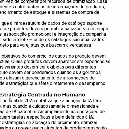
em vez de competir por recursos de otimização. Essa
dentes entre sistemas de informações de produtos,
enciamento de estoque e sistemas de compra de
que a infraestrutura de dados de catálogo suporte
eds de produtos devem permitir atualizações em tempo
os, associação promocional e integração da campanha
aseado em lote — onde os catálogos são atualizados
eto para varejistas que buscam a verdadeira
s objetivos do comércio, os dados do produto devem
extual. Quais produtos devem aparecer em experiências
s variantes devem ser exibidas para diferentes
duto devem ser ponderados quando os algoritmos
es elevam o gerenciamento de informações de
de estratégica que afeta diretamente o desempenho
 Estratégia Centrada no Humano
 no final de 2025 enfatiza que a adoção da IA tem
e, mas quando é cuidadosamente dimensionada e
mas de IA para otimizar amplamente as operações de
buem tarefas específicas e bem definidas à IA:
tar estratégias de alocação de orçamento, otimizar
ados ou prever quais atributos de produto ressoarão