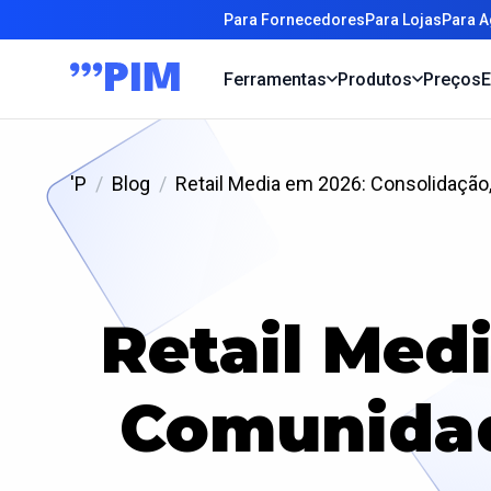
Para Fornecedores
Para Lojas
Para A
Ferramentas
Produtos
Preços
E
'P
Blog
Retail Media em 2026: Consolidaçã
Retail Med
Comunidad