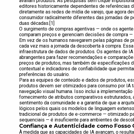
avaliam produtos. As pesquisas sem clique impulsionar
editores historicamente dependentes de referências d
diretamente as redes de mídia de varejo, que agora 
consumidor radicalmente diferentes das jornadas de p
duas décadas.[1]
O surgimento de compras agentivas — onde os agente
comparam preços e gerenciam decisões de compra — re
Em vez de os humanos navegarem pelas páginas de pr
cada vez mais a jornada da descoberta à compra. Ess
infraestrutura de dados de produtos. Os agentes de I
abrangentes para fazer recomendações e comparaçõe
preços de produtos, mas também de especificações det
contextual e indicadores de confiabilidade que permi
preferências do usuário.
Para as equipes de conteúdo e dados de produtos, es
produtos devem ser otimizados para consumo por IA t
navegação visual humana. Isso inclui a implementaçã
fornecimento de atributos comparativos estruturados, 
sentimento da comunidade e a garantia de que a arqui
lógicos pelos quais os modelos de linguagem extenso
tradicional de produtos de e-commerce — otimizado pa
sequenciais — é insuficiente para ambientes de desco
Confiança e Autenticidade como Fosso 
À medida que as capacidades de IA avançam, o resultad