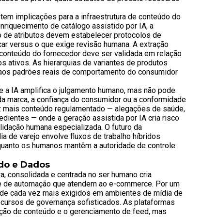
tem implicações para a infraestrutura de conteúdo do
riquecimento de catálogo assistido por IA, a
 de atributos devem estabelecer protocolos de
car versus o que exige revisão humana. A extração
conteúdo do fornecedor deve ser validada em relação
os ativos. As hierarquias de variantes de produtos
aos padrões reais de comportamento do consumidor
e a IA amplifica o julgamento humano, mas não pode
da marca, a confiança do consumidor ou a conformidade
ez mais conteúdo regulamentado — alegações de saúde,
edientes — onde a geração assistida por IA cria risco
lidação humana especializada. O futuro da
ia de varejo envolve fluxos de trabalho híbridos
quanto os humanos mantêm a autoridade de controle
do e Dados
a, consolidada e centrada no ser humano cria
e e de automação que atendem ao e-commerce. Por um
dade cada vez mais exigidos em ambientes de mídia de
cursos de governança sofisticados. As plataformas
ação de conteúdo e o gerenciamento de feed, mas