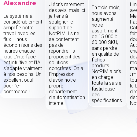
Alexandre
J'écris rarement
L'i
En trois mois,
des avis, mais ici
av
nous avons
Le système a
je tiens à
Mer
augmenté
considérablement
souligner le
Fa
notre
simplifié notre
support de
Cat
assortiment
travail avec les
NotPIM. Ils ne
fai
de 15 000 à
flux – nous
se contentent
dou
60 000 SKU,
économisons des
pas de
Aup
sans perdre
heures chaque
répondre, ils
cha
en qualité de
jour. L'interface
proposent des
dev
fiches
est intuitive et l'IA
solutions
mo
produits.
s'adapte vraiment
concrètes. On a
ma
NotPIM a pris
à nos besoins. Un
l'impression
; m
en charge
excellent outil
d'avoir notre
tou
toute la saisie
pour l'e-
propre
le 
fastidieuse
commerce !
département
di
des
d'automatisation
dep
spécifications.
interne.
No