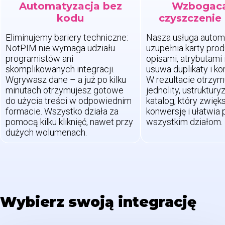
Automatyzacja bez
Wzbogaca
kodu
czyszczenie
Eliminujemy bariery techniczne:
Nasza usługa autom
NotPIM nie wymaga udziału
uzupełnia karty pro
programistów ani
opisami, atrybutami 
skomplikowanych integracji.
usuwa duplikaty i ko
Wgrywasz dane – a już po kilku
W rezultacie otrzym
minutach otrzymujesz gotowe
jednolity, ustruktur
do użycia treści w odpowiednim
katalog, który zwięk
formacie. Wszystko działa za
konwersję i ułatwia 
pomocą kilku kliknięć, nawet przy
wszystkim działom.
dużych wolumenach.
Wybierz swoją integrację