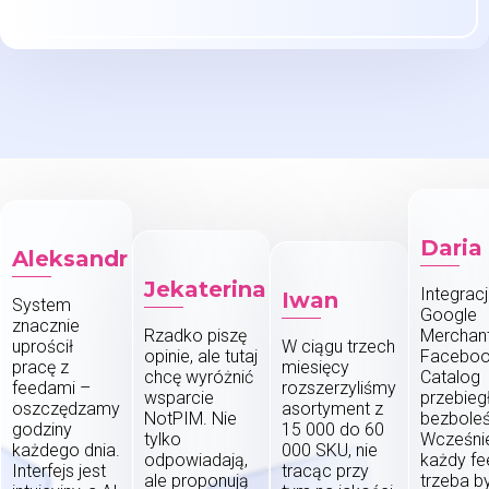
Daria
Aleksandr
Jekaterina
Integracj
Iwan
System
Google
znacznie
Rzadko piszę
Merchant
uprościł
W ciągu trzech
opinie, ale tutaj
Facebo
pracę z
miesięcy
chcę wyróżnić
Catalog
feedami –
rozszerzyliśmy
wsparcie
przebieg
oszczędzamy
asortyment z
NotPIM. Nie
bezboleś
godziny
15 000 do 60
tylko
Wcześni
każdego dnia.
000 SKU, nie
odpowiadają,
każdy fe
Interfejs jest
tracąc przy
ale proponują
trzeba b