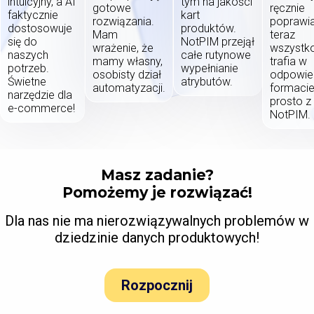
intuicyjny, a AI
tym na jakości
gotowe
ręcznie
faktycznie
kart
rozwiązania.
poprawia
dostosowuje
produktów.
Mam
teraz
się do
NotPIM przejął
wrażenie, że
wszystk
naszych
całe rutynowe
mamy własny,
trafia w
potrzeb.
wypełnianie
osobisty dział
odpowie
Świetne
atrybutów.
automatyzacji.
formaci
narzędzie dla
prosto z
e-commerce!
NotPIM.
Masz zadanie?
Pomożemy je rozwiązać!
Dla nas nie ma nierozwiązywalnych problemów w
dziedzinie danych produktowych!
Rozpocznij