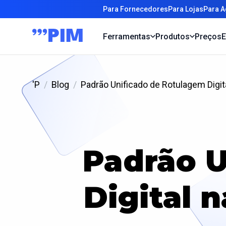
Para Fornecedores
Para Lojas
Para A
Ferramentas
Produtos
Preços
E
'P
Blog
Padrão Unificado de Rotulagem Digi
Padrão U
Digital 