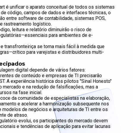
rt é unificar o aparato conceitual de todos os sistemas
 de código, campos de dados e interfaces técnicas, o
ção entre software de contabilidade, sistemas POS,
 rastreamento logístico.
go, leitura e relatório diminuirão o risco de
regulatórias—essenciais para ambientes de e-
 transfronteiriça se torna mais fácil à medida que
s—crítico para varejistas e distribuidores multi-
tecipados
lagem digital depende de vários fatores:
erentes de conteúdo e empresas de TI precisarão
. A experiência histórica dos pilotos "Sinal Honesto"
do mercado e na redução de falsificações, mas a
rsos na fase inicial.
coce da comunidade de especialistas na elaboração,
nhamento e acelerar a harmonização subsequente nos
de modelos de negócios e arquiteturas de TI entre os
te de atraso.
ulatório evolui, os participantes do mercado devem
cionais e tendências de aplicação para evitar lacunas