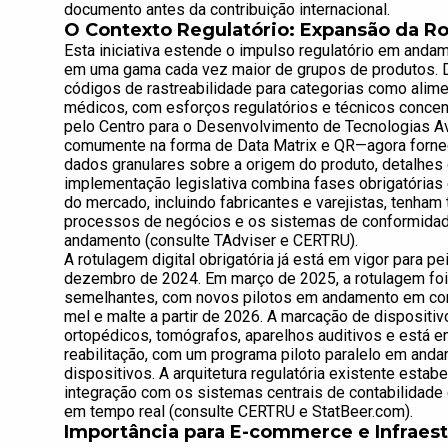
documento antes da contribuição internacional.
O Contexto Regulatório: Expansão da Ro
Esta iniciativa estende o impulso regulatório em anda
em uma gama cada vez maior de grupos de produtos. D
códigos de rastreabilidade para categorias como alime
médicos, com esforços regulatórios e técnicos concent
pelo Centro para o Desenvolvimento de Tecnologias A
comumente na forma de Data Matrix e QR—agora forn
dados granulares sobre a origem do produto, detalhes de
implementação legislativa combina fases obrigatórias e
do mercado, incluindo fabricantes e varejistas, tenham 
processos de negócios e os sistemas de conformidade
andamento (consulte TAdviser e CERTRU).
A rotulagem digital obrigatória já está em vigor para 
dezembro de 2024. Em março de 2025, a rotulagem foi 
semelhantes, com novos pilotos em andamento em confe
mel e malte a partir de 2026. A marcação de dispositiv
ortopédicos, tomógrafos, aparelhos auditivos e está 
reabilitação, com um programa piloto paralelo em and
dispositivos. A arquitetura regulatória existente esta
integração com os sistemas centrais de contabilidade 
em tempo real (consulte CERTRU e StatBeer.com).
Importância para E-commerce e Infraest