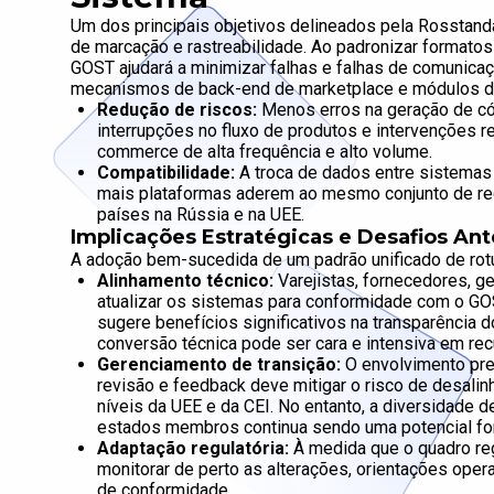
Um dos principais objetivos delineados pela Rosstanda
de marcação e rastreabilidade. Ao padronizar formatos
GOST ajudará a minimizar falhas e falhas de comunica
mecanismos de back-end de marketplace e módulos de
Redução de riscos:
Menos erros na geração de códi
interrupções no fluxo de produtos e intervenções 
commerce de alta frequência e alto volume.
Compatibilidade:
A troca de dados entre sistemas e
mais plataformas aderem ao mesmo conjunto de regra
países na Rússia e na UEE.
Implicações Estratégicas e Desafios An
A adoção bem-sucedida de um padrão unificado de rotu
Alinhamento técnico:
Varejistas, fornecedores, g
atualizar os sistemas para conformidade com o GOST
sugere benefícios significativos na transparência 
conversão técnica pode ser cara e intensiva em recu
Gerenciamento de transição:
O envolvimento pre
revisão e feedback deve mitigar o risco de desali
níveis da UEE e da CEI. No entanto, a diversidade 
estados membros continua sendo uma potencial fon
Adaptação regulatória:
À medida que o quadro reg
monitorar de perto as alterações, orientações opera
de conformidade.