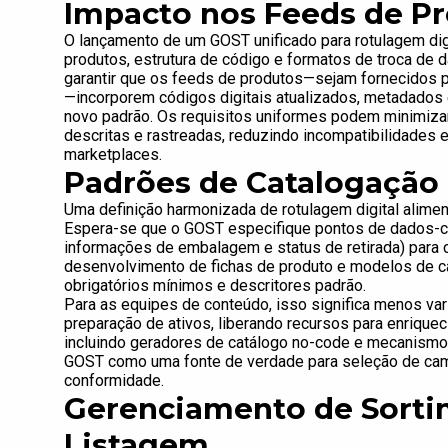
Impacto nos Feeds de P
O lançamento de um GOST unificado para rotulagem digit
produtos, estrutura de código e formatos de troca de
garantir que os feeds de produtos—sejam fornecidos p
—incorporem códigos digitais atualizados, metadados
novo padrão. Os requisitos uniformes podem minimiz
descritas e rastreadas, reduzindo incompatibilidades 
marketplaces.
Padrões de Catalogação 
Uma definição harmonizada de rotulagem digital alime
Espera-se que o GOST especifique pontos de dados-ch
informações de embalagem e status de retirada) para c
desenvolvimento de fichas de produto e modelos de c
obrigatórios mínimos e descritores padrão.
Para as equipes de conteúdo, isso significa menos vari
preparação de ativos, liberando recursos para enriqu
incluindo geradores de catálogo no-code e mecanism
GOST como uma fonte de verdade para seleção de campo
conformidade.
Gerenciamento de Sorti
Listagem