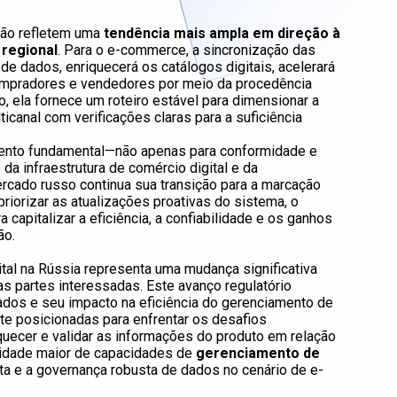
rão refletem uma
tendência mais ampla em direção à
 regional
. Para o e-commerce, a sincronização das
de dados, enriquecerá os catálogos digitais, acelerará
compradores e vendedores por meio da procedência
do, ela fornece um roteiro estável para dimensionar a
icanal com verificações claras para a suficiência
vento fundamental—não apenas para conformidade e
da infraestrutura de comércio digital e da
rcado russo continua sua transição para a marcação
priorizar as atualizações proativas do sistema, o
 capitalizar a eficiência, a confiabilidade e os ganhos
ão.
tal na Rússia representa uma mudança significativa
s partes interessadas. Este avanço regulatório
ados e seu impacto na eficiência do gerenciamento de
 posicionadas para enfrentar os desafios
quecer e validar as informações do produto em relação
idade maior de capacidades de
gerenciamento de
ita e a governança robusta de dados no cenário de e-