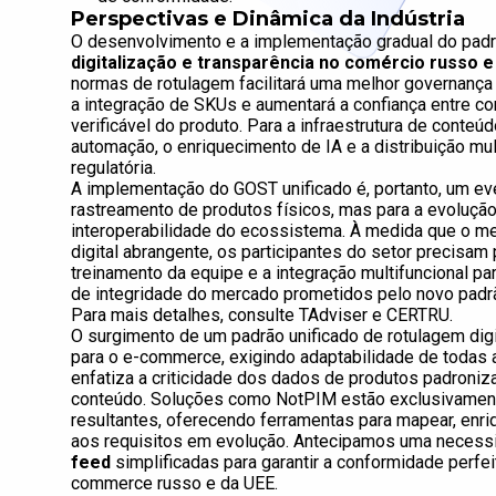
Perspectivas e Dinâmica da Indústria
O desenvolvimento e a implementação gradual do pad
digitalização e transparência no comércio russo e
normas de rotulagem facilitará uma melhor governança 
a integração de SKUs e aumentará a confiança entre 
verificável do produto. Para a infraestrutura de conteú
automação, o enriquecimento de IA e a distribuição mult
regulatória.
A implementação do GOST unificado é, portanto, um e
rastreamento de produtos físicos, mas para a evolução 
interoperabilidade do ecossistema. À medida que o me
digital abrangente, os participantes do setor precisam 
treinamento da equipe e a integração multifuncional para
de integridade do mercado prometidos pelo novo padr
Para mais detalhes, consulte TAdviser e CERTRU.
O surgimento de um padrão unificado de rotulagem digi
para o e-commerce, exigindo adaptabilidade de todas a
enfatiza a criticidade dos dados de produtos padroniz
conteúdo. Soluções como NotPIM estão exclusivamente
resultantes, oferecendo ferramentas para mapear, enri
aos requisitos em evolução. Antecipamos uma necess
feed
simplificadas para garantir a conformidade perfe
commerce russo e da UEE.