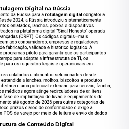
tulagem Digital na Rússia
mento da Rússia para a
rotulagem digital
obrigatória
esde 2024, a Rússia introduziu sistematicamente
ntos enlatados, lanches, peixes e dispositivos
rados na plataforma digital "Sinal Honesto" operada
vançadas (CRPT). Os códigos digitais—mais
ecem aos consumidores, empresas e reguladores
 fabricação, validade e histórico logístico. A
 programas piloto para garantir que os participantes
tempo para adaptar a infraestrutura de TI, os
 para os requisitos legais e operacionais em
peixes enlatados e alimentos selecionados desde
estendida a lanches, molhos, biscoitos e produtos
itaria e uma potencial extensão para cereais, farinha,
os médicos agora atinge recirculadores de ar, itens
em fase de implantação de luvas e equipamentos de
amento até agosto de 2026 para outras categorias de
belece prazos claros de conformidade e exige a
e POS de varejo por meio de leitura e envio de dados
rutura de Conteúdo Digital