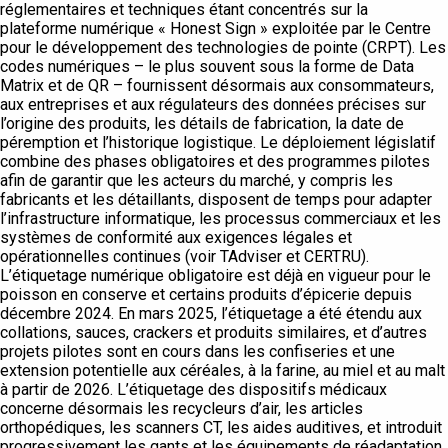
réglementaires et techniques étant concentrés sur la
plateforme numérique « Honest Sign » exploitée par le Centre
pour le développement des technologies de pointe (CRPT). Les
codes numériques – le plus souvent sous la forme de Data
Matrix et de QR – fournissent désormais aux consommateurs,
aux entreprises et aux régulateurs des données précises sur
l’origine des produits, les détails de fabrication, la date de
péremption et l’historique logistique. Le déploiement législatif
combine des phases obligatoires et des programmes pilotes
afin de garantir que les acteurs du marché, y compris les
fabricants et les détaillants, disposent de temps pour adapter
l’infrastructure informatique, les processus commerciaux et les
systèmes de conformité aux exigences légales et
opérationnelles continues (voir TAdviser et CERTRU).
L’étiquetage numérique obligatoire est déjà en vigueur pour le
poisson en conserve et certains produits d’épicerie depuis
décembre 2024. En mars 2025, l’étiquetage a été étendu aux
collations, sauces, crackers et produits similaires, et d’autres
projets pilotes sont en cours dans les confiseries et une
extension potentielle aux céréales, à la farine, au miel et au malt
à partir de 2026. L’étiquetage des dispositifs médicaux
concerne désormais les recycleurs d’air, les articles
orthopédiques, les scanners CT, les aides auditives, et introduit
progressivement les gants et les équipements de réadaptation,