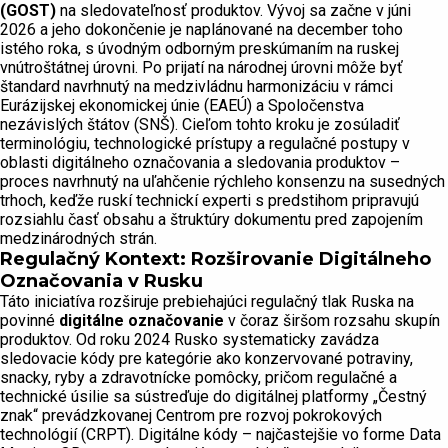
(GOST)
na sledovateľnosť produktov. Vývoj sa začne v júni
2026 a jeho dokončenie je naplánované na december toho
istého roka, s úvodným odborným preskúmaním na ruskej
vnútroštátnej úrovni. Po prijatí na národnej úrovni môže byť
štandard navrhnutý na medzivládnu harmonizáciu v rámci
Eurázijskej ekonomickej únie (EAEÚ) a Spoločenstva
nezávislých štátov (SNŠ). Cieľom tohto kroku je zosúladiť
terminológiu, technologické prístupy a regulačné postupy v
oblasti digitálneho označovania a sledovania produktov –
proces navrhnutý na uľahčenie rýchleho konsenzu na susedných
trhoch, keďže ruskí technickí experti s predstihom pripravujú
rozsiahlu časť obsahu a štruktúry dokumentu pred zapojením
medzinárodných strán.
Regulačný Kontext: Rozširovanie Digitálneho
Označovania v Rusku
Táto iniciatíva rozširuje prebiehajúci regulačný tlak Ruska na
povinné
digitálne označovanie
v čoraz širšom rozsahu skupín
produktov. Od roku 2024 Rusko systematicky zavádza
sledovacie kódy pre kategórie ako konzervované potraviny,
snacky, ryby a zdravotnícke pomôcky, pričom regulačné a
technické úsilie sa sústreďuje do digitálnej platformy „Čestný
znak“ prevádzkovanej Centrom pre rozvoj pokrokových
technológií (CRPT). Digitálne kódy – najčastejšie vo forme Data