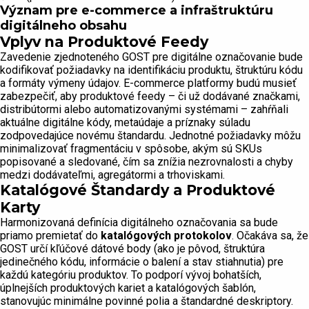
Význam pre e-commerce a infraštruktúru
digitálneho obsahu
Vplyv na Produktové Feedy
Zavedenie zjednoteného GOST pre digitálne označovanie bude
kodifikovať požiadavky na identifikáciu produktu, štruktúru kódu
a formáty výmeny údajov. E-commerce platformy budú musieť
zabezpečiť, aby produktové feedy – či už dodávané značkami,
distribútormi alebo automatizovanými systémami – zahŕňali
aktuálne digitálne kódy, metaúdaje a príznaky súladu
zodpovedajúce novému štandardu. Jednotné požiadavky môžu
minimalizovať fragmentáciu v spôsobe, akým sú SKUs
popisované a sledované, čím sa znížia nezrovnalosti a chyby
medzi dodávateľmi, agregátormi a trhoviskami.
Katalógové Štandardy a Produktové
Karty
Harmonizovaná definícia digitálneho označovania sa bude
priamo premietať do
katalógových protokolov
. Očakáva sa, že
GOST určí kľúčové dátové body (ako je pôvod, štruktúra
jedinečného kódu, informácie o balení a stav stiahnutia) pre
každú kategóriu produktov. To podporí vývoj bohatších,
úplnejších produktových kariet a katalógových šablón,
stanovujúc minimálne povinné polia a štandardné deskriptory.