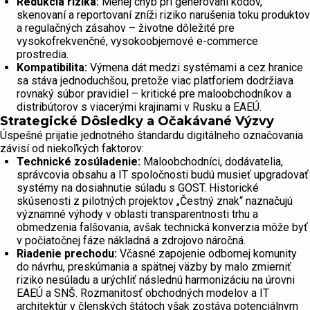
Redukcia rizika:
Menej chýb pri generovaní kódov,
skenovaní a reportovaní zníži riziko narušenia toku produktov
a regulačných zásahov – životne dôležité pre
vysokofrekvenčné, vysokoobjemové e-commerce
prostredia.
Kompatibilita:
Výmena dát medzi systémami a cez hranice
sa stáva jednoduchšou, pretože viac platforiem dodržiava
rovnaký súbor pravidiel – kritické pre maloobchodníkov a
distribútorov s viacerými krajinami v Rusku a EAEÚ.
Strategické Dôsledky a Očakávané Výzvy
Úspešné prijatie jednotného štandardu digitálneho označovania
závisí od niekoľkých faktorov:
Technické zosúladenie:
Maloobchodníci, dodávatelia,
správcovia obsahu a IT spoločnosti budú musieť upgradovať
systémy na dosiahnutie súladu s GOST. Historické
skúsenosti z pilotných projektov „Čestný znak“ naznačujú
významné výhody v oblasti transparentnosti trhu a
obmedzenia falšovania, avšak technická konverzia môže byť
v počiatočnej fáze nákladná a zdrojovo náročná.
Riadenie prechodu:
Včasné zapojenie odbornej komunity
do návrhu, preskúmania a spätnej väzby by malo zmierniť
riziko nesúladu a urýchliť následnú harmonizáciu na úrovni
EAEÚ a SNŠ. Rozmanitosť obchodných modelov a IT
architektúr v členských štátoch však zostáva potenciálnym