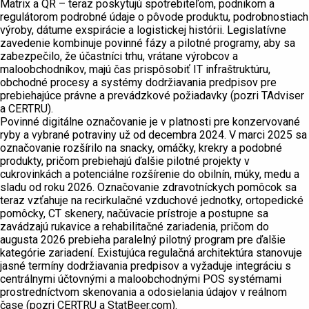
Matrix a QR – teraz poskytujú spotrebiteľom, podnikom a
regulátorom podrobné údaje o pôvode produktu, podrobnostiach
výroby, dátume exspirácie a logistickej histórii. Legislatívne
zavedenie kombinuje povinné fázy a pilotné programy, aby sa
zabezpečilo, že účastníci trhu, vrátane výrobcov a
maloobchodníkov, majú čas prispôsobiť IT infraštruktúru,
obchodné procesy a systémy dodržiavania predpisov pre
prebiehajúce právne a prevádzkové požiadavky (pozri TAdviser
a CERTRU).
Povinné digitálne označovanie je v platnosti pre konzervované
ryby a vybrané potraviny už od decembra 2024. V marci 2025 sa
označovanie rozšírilo na snacky, omáčky, krekry a podobné
produkty, pričom prebiehajú ďalšie pilotné projekty v
cukrovinkách a potenciálne rozšírenie do obilnín, múky, medu a
sladu od roku 2026. Označovanie zdravotníckych pomôcok sa
teraz vzťahuje na recirkulačné vzduchové jednotky, ortopedické
pomôcky, CT skenery, načúvacie prístroje a postupne sa
zavádzajú rukavice a rehabilitačné zariadenia, pričom do
augusta 2026 prebieha paralelný pilotný program pre ďalšie
kategórie zariadení. Existujúca regulačná architektúra stanovuje
jasné termíny dodržiavania predpisov a vyžaduje integráciu s
centrálnymi účtovnými a maloobchodnými POS systémami
prostredníctvom skenovania a odosielania údajov v reálnom
čase (pozri CERTRU a StatBeer.com).