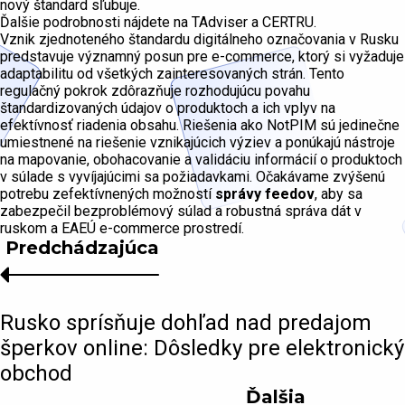
nový štandard sľubuje.
Ďalšie podrobnosti nájdete na TAdviser a CERTRU.
Vznik zjednoteného štandardu digitálneho označovania v Rusku
predstavuje významný posun pre e-commerce, ktorý si vyžaduje
adaptabilitu od všetkých zainteresovaných strán. Tento
regulačný pokrok zdôrazňuje rozhodujúcu povahu
štandardizovaných údajov o produktoch a ich vplyv na
efektívnosť riadenia obsahu. Riešenia ako NotPIM sú jedinečne
umiestnené na riešenie vznikajúcich výziev a ponúkajú nástroje
na mapovanie, obohacovanie a validáciu informácií o produktoch
v súlade s vyvíjajúcimi sa požiadavkami. Očakávame zvýšenú
potrebu zefektívnených možností
správy feedov
, aby sa
zabezpečil bezproblémový súlad a robustná správa dát v
ruskom a EAEÚ e-commerce prostredí.
Predchádzajúca
Rusko sprísňuje dohľad nad predajom
šperkov online: Dôsledky pre elektronický
obchod
Ďalšia