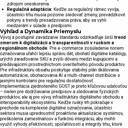
zdrojom oneskorenia.
Regulačná adaptácia:
Keďže sa regulačný rámec vyvíja,
účastníci trhu musia pozorne sledovať zmeny, prevádzkové
pokyny a trendy presadzovania práva, aby sa vyhli
medzerám v súlade s predpismi.
Výhľad a Dynamika Priemyslu
Vývoj a postupné zavádzanie štandardu odzrkadľuje širší
trend
smerom k digitalizácii a transparentnosti v ruskom a
regionálnom obchode
. Pre e-commerce zosúladenie noriem
označovania uľahčí lepšiu správu dát, obohatí digitálne katalógy,
urýchli zaraďovanie SKU a zvýši dôveru medzi kupujúcimi a
predávajúcimi prostredníctvom overiteľného pôvodu produktov.
Pre infraštruktúru obsahu poskytuje stabilný plán škálovania
automatizácie, obohacovania AI a multi-channel distribúcie s
jasnými kontrolami pre regulačnú dostatočnosť.
Implementácia zjednoteného GOST je preto kľúčovou udalosťou
– nielen pre dodržiavanie predpisov a sledovanie fyzických
produktov, ale aj pre vývoj infraštruktúry digitálneho obchodu a
interoperability ekosystému. Keďže ruský trh pokračuje v
prechode na komplexné digitálne označovanie, účastníci
sektora musia uprednostniť proaktívne aktualizácie systémov,
preškolenia zamestnancov a funkčnú integráciu, aby mohli
využiť výhody efektívnosti, spoľahlivosti a integrity trhu, ktoré