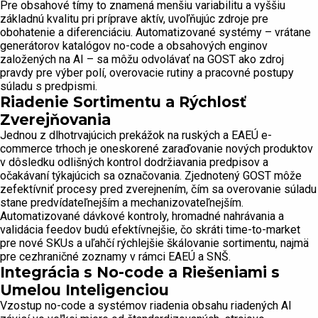
Pre obsahové tímy to znamená menšiu variabilitu a vyššiu
základnú kvalitu pri príprave aktív, uvoľňujúc zdroje pre
obohatenie a diferenciáciu. Automatizované systémy – vrátane
generátorov katalógov no-code a obsahových enginov
založených na AI – sa môžu odvolávať na GOST ako zdroj
pravdy pre výber polí, overovacie rutiny a pracovné postupy
súladu s predpismi.
Riadenie Sortimentu a Rýchlosť
Zverejňovania
Jednou z dlhotrvajúcich prekážok na ruských a EAEÚ e-
commerce trhoch je oneskorené zaraďovanie nových produktov
v dôsledku odlišných kontrol dodržiavania predpisov a
očakávaní týkajúcich sa označovania. Zjednotený GOST môže
zefektívniť procesy pred zverejnením, čím sa overovanie súladu
stane predvídateľnejším a mechanizovateľnejším.
Automatizované dávkové kontroly, hromadné nahrávania a
validácia feedov budú efektívnejšie, čo skráti time-to-market
pre nové SKUs a uľahčí rýchlejšie škálovanie sortimentu, najmä
pre cezhraničné zoznamy v rámci EAEÚ a SNŠ.
Integrácia s No-code a Riešeniami s
Umelou Inteligenciou
Vzostup no-code a systémov riadenia obsahu riadených AI