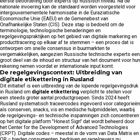
eerste beoordeling door experts op Russisch niveau. Na de
nationale invoering kan de standaard worden voorgesteld voor
intergouvernementele harmonisatie in de Euraziatische
Economische Unie (EAEU) en de Gemenebest van
Onafhankelijke Staten (CIS). Deze stap is bedoeld om de
terminologie, technologische benaderingen en
regelgevingspraktijken op het gebied van digitale markering en
producttracering op elkaar af te stemmen – een proces dat is
ontworpen om snelle consensus in buurmarkten te
vergemakkelijken, aangezien Russische technische experts een
groot deel van de inhoud en structuur van het document voor hun
rekening nemen voordat er internationale input komt.
De regelgevingscontext: Uitbreiding van
digitale etikettering in Rusland
Dit initiatief is een uitbreiding van de lopende regelgevingsdruk
in Rusland om
digitale etikettering
verplicht te stellen voor
een steeds groter aantal productgroepen. Sinds 2024 heeft
Rusland systematisch traceercodes ingevoerd voor categorieën
als conserven, snacks, vis en medische hulpmiddelen, waarbij
de regelgevings- en technische inspanningen zich concentreren
op het digitale platform "Honest Sign" dat wordt beheerd door
het Center for the Development of Advanced Technologies
(CRPT). Digitale codes – meestal in de vorm van Data Matrix en
QR – bieden consumenten, bedrijven en regelgevers nu