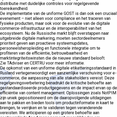
distributie met duidelijke controles voor regelgevende
toereikendheid.
De implementatie van de uniforme GOST is dan ook een cruciaal
evenement – niet alleen voor compliance en het traceren van
fysieke producten, maar ook voor de evolutie van de digitale
commerce-infrastructuur en de interoperabiliteit van het
ecosysteem. Nu de Russische markt blijft overstappen naar
uitgebreide digitale markering, moeten sectordeelnemers
prioriteit geven aan proactieve systeemupdates,
personeelsheropleiding en functionele integratie om te
profiteren van de efficiëntie, betrouwbaarheid en
marktintegriteitswinsten die de nieuwe standaard belooft.
Zie TAdviser en CERTRU voor meer informatie.
De opkomst van een uniforme digitale etiketteringsstandaard in
Rusland vertegenwoordigt een aanzienlijke verschuiving voor e-
commerce, die aanpassing van alle stakeholders vereist. Deze
regelgevingsverbetering benadrukt de kritische behoefte aan
gestandaardiseerde productgegevens en de impact ervan op de
efficiëntie van content management. Oplossingen zoals NotPIM
zijn uniek gepositioneerd om de daaropvolgende uitdagingen
aan te pakken en bieden tools om productinformatie in kaart te
brengen, te verrijken en te valideren tegen veranderende
vereisten. We anticiperen op een grotere behoefte aan