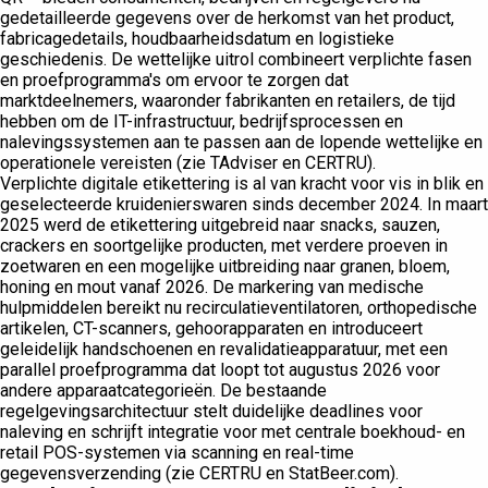
gedetailleerde gegevens over de herkomst van het product,
fabricagedetails, houdbaarheidsdatum en logistieke
geschiedenis. De wettelijke uitrol combineert verplichte fasen
en proefprogramma's om ervoor te zorgen dat
marktdeelnemers, waaronder fabrikanten en retailers, de tijd
hebben om de IT-infrastructuur, bedrijfsprocessen en
nalevingssystemen aan te passen aan de lopende wettelijke en
operationele vereisten (zie TAdviser en CERTRU).
Verplichte digitale etikettering is al van kracht voor vis in blik en
geselecteerde kruidenierswaren sinds december 2024. In maart
2025 werd de etikettering uitgebreid naar snacks, sauzen,
crackers en soortgelijke producten, met verdere proeven in
zoetwaren en een mogelijke uitbreiding naar granen, bloem,
honing en mout vanaf 2026. De markering van medische
hulpmiddelen bereikt nu recirculatieventilatoren, orthopedische
artikelen, CT-scanners, gehoorapparaten en introduceert
geleidelijk handschoenen en revalidatieapparatuur, met een
parallel proefprogramma dat loopt tot augustus 2026 voor
andere apparaatcategorieën. De bestaande
regelgevingsarchitectuur stelt duidelijke deadlines voor
naleving en schrijft integratie voor met centrale boekhoud- en
retail POS-systemen via scanning en real-time
gegevensverzending (zie CERTRU en StatBeer.com).