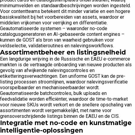
minimumvelden en standaardbeschrijvingen worden ingesteld.
Voor contentteams betekent dit minder variatie en een hogere
basiskwaliteit bij het voorbereiden van assets, waardoor er
middelen vrijkomen voor verrijking en differentiatie.
Geautomatiseerde systemen – waaronder no-code
catalogusgeneratoren en AI-gebaseerde content engines –
kunnen de GOST als bron van waarheid gebruiken voor
veldselectie, validatieroutines en nalevingsworkflows.
Assortimentbeheer en listingsnelheid
Een langdurige wrijving in de Russische en EAEU e-commerce
markten is de vertraagde onboarding van nieuwe producten als
gevolg van afwijkende nalevingscontroles en
etiketteringsverwachtingen. Een uniforme GOST kan de pre-
listing processen stroomlijnen, waardoor nalevingsverificatie
voorspelbaarder en mechaniseerbaarder wordt.
Geautomatiseerde batchcontroles, bulk uploads en
feedvalidatie worden efficiënter, waardoor de time-to-market
voor nieuwe SKUs wordt verkort en de snellere opschaling van
assortimenten wordt vergemakkelijkt, met name voor
grensoverschrijdende listings binnen de EAEU en de CIS.
Integratie met no-code en kunstmatige
intelligentie-oplossingen