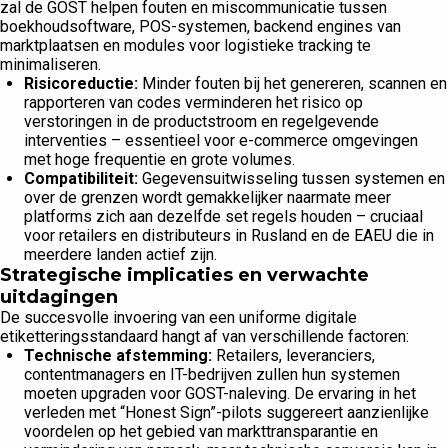
zal de GOST helpen fouten en miscommunicatie tussen
boekhoudsoftware, POS-systemen, backend engines van
marktplaatsen en modules voor logistieke tracking te
minimaliseren.
Risicoreductie:
Minder fouten bij het genereren, scannen en
rapporteren van codes verminderen het risico op
verstoringen in de productstroom en regelgevende
interventies – essentieel voor e-commerce omgevingen
met hoge frequentie en grote volumes.
Compatibiliteit:
Gegevensuitwisseling tussen systemen en
over de grenzen wordt gemakkelijker naarmate meer
platforms zich aan dezelfde set regels houden – cruciaal
voor retailers en distributeurs in Rusland en de EAEU die in
meerdere landen actief zijn.
Strategische implicaties en verwachte
uitdagingen
De succesvolle invoering van een uniforme digitale
etiketteringsstandaard hangt af van verschillende factoren:
Technische afstemming:
Retailers, leveranciers,
contentmanagers en IT-bedrijven zullen hun systemen
moeten upgraden voor GOST-naleving. De ervaring in het
verleden met “Honest Sign”-pilots suggereert aanzienlijke
voordelen op het gebied van markttransparantie en