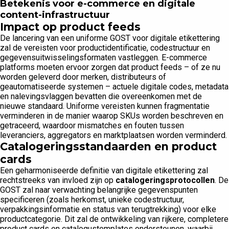
Betekenis voor e-commerce en digitale
content-infrastructuur
Impact op product feeds
De lancering van een uniforme GOST voor digitale etikettering
zal de vereisten voor productidentificatie, codestructuur en
gegevensuitwisselingsformaten vastleggen. E-commerce
platforms moeten ervoor zorgen dat product feeds – of ze nu
worden geleverd door merken, distributeurs of
geautomatiseerde systemen – actuele digitale codes, metadata
en nalevingsvlaggen bevatten die overeenkomen met de
nieuwe standaard. Uniforme vereisten kunnen fragmentatie
verminderen in de manier waarop SKUs worden beschreven en
getraceerd, waardoor mismatches en fouten tussen
leveranciers, aggregators en marktplaatsen worden verminderd.
Catalogeringsstandaarden en product
cards
Een geharmoniseerde definitie van digitale etikettering zal
rechtstreeks van invloed zijn op
catalogeringsprotocollen
. De
GOST zal naar verwachting belangrijke gegevenspunten
specificeren (zoals herkomst, unieke codestructuur,
verpakkingsinformatie en status van terugtrekking) voor elke
productcategorie. Dit zal de ontwikkeling van rijkere, completere
product cards en catalogustemplates ondersteunen, waarbij