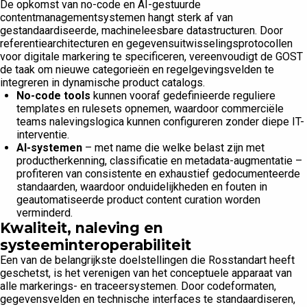
De opkomst van no-code en AI-gestuurde
contentmanagementsystemen hangt sterk af van
gestandaardiseerde, machineleesbare datastructuren. Door
referentiearchitecturen en gegevensuitwisselingsprotocollen
voor digitale markering te specificeren, vereenvoudigt de GOST
de taak om nieuwe categorieën en regelgevingsvelden te
integreren in dynamische product catalogs.
No-code tools
kunnen vooraf gedefinieerde reguliere
templates en rulesets opnemen, waardoor commerciële
teams nalevingslogica kunnen configureren zonder diepe IT-
interventie.
AI-systemen
– met name die welke belast zijn met
productherkenning, classificatie en metadata-augmentatie –
profiteren van consistente en exhaustief gedocumenteerde
standaarden, waardoor onduidelijkheden en fouten in
geautomatiseerde product content curation worden
verminderd.
Kwaliteit, naleving en
systeeminteroperabiliteit
Een van de belangrijkste doelstellingen die Rosstandart heeft
geschetst, is het verenigen van het conceptuele apparaat van
alle markerings- en traceersystemen. Door codeformaten,
gegevensvelden en technische interfaces te standaardiseren,