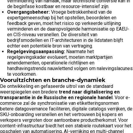
vermindering van namaak, maar technische conversie kan in
de beginfase kostbaar en resource-intensief zijn.
Overgangsbeheer:
Vroege betrokkenheid van de
expertgemeenschap bij het opstellen, beoordelen en
feedback geven, moet het risico op verkeerde uitlijning
verminderen en de daaropvolgende harmonisatie op EAEU-
en CIS-niveau versnellen. De diversiteit van
bedrijfsmodellen en IT-architecturen in de lidstaten blijft
echter een potentiële bron van vertraging.
Regelgevingsaanpassing:
Naarmate het
regelgevingskader evolueert, moeten marktpartijen
amendementen, operationele richtlijnen en
handhavingstrends nauwlettend volgen om nalevingslacunes
te voorkomen.
Vooruitzichten en branche-dynamiek
De ontwikkeling en gefaseerde uitrol van de standaard
weerspiegelen een bredere
trend naar digitalisering en
transparantie in de Russische en regionale handel
. Voor e-
commerce zal de synchronisatie van etiketteringsnormen
betere datagovernance faciliteren, digitale catalogs verrijken, de
SKU-onboarding versnellen en het vertrouwen bij kopers en
verkopers vergroten door aantoonbare productherkomst. Voor
content-infrastructuur biedt het een stabiele routekaart voor het
opschalen van automatisering, AI-verrijking en multi-channel