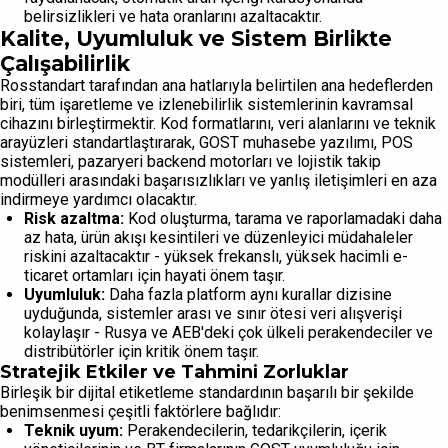
belirsizlikleri ve hata oranlarını azaltacaktır.
Kalite, Uyumluluk ve Sistem Birlikte
Çalışabilirlik
Rosstandart tarafından ana hatlarıyla belirtilen ana hedeflerden
biri, tüm işaretleme ve izlenebilirlik sistemlerinin kavramsal
cihazını birleştirmektir. Kod formatlarını, veri alanlarını ve teknik
arayüzleri standartlaştırarak, GOST muhasebe yazılımı, POS
sistemleri, pazaryeri backend motorları ve lojistik takip
modülleri arasındaki başarısızlıkları ve yanlış iletişimleri en aza
indirmeye yardımcı olacaktır.
Risk azaltma:
Kod oluşturma, tarama ve raporlamadaki daha
az hata, ürün akışı kesintileri ve düzenleyici müdahaleler
riskini azaltacaktır - yüksek frekanslı, yüksek hacimli e-
ticaret ortamları için hayati önem taşır.
Uyumluluk:
Daha fazla platform aynı kurallar dizisine
uyduğunda, sistemler arası ve sınır ötesi veri alışverişi
kolaylaşır - Rusya ve AEB'deki çok ülkeli perakendeciler ve
distribütörler için kritik önem taşır.
Stratejik Etkiler ve Tahmini Zorluklar
Birleşik bir dijital etiketleme standardının başarılı bir şekilde
benimsenmesi çeşitli faktörlere bağlıdır:
Teknik uyum:
Perakendecilerin, tedarikçilerin, içerik