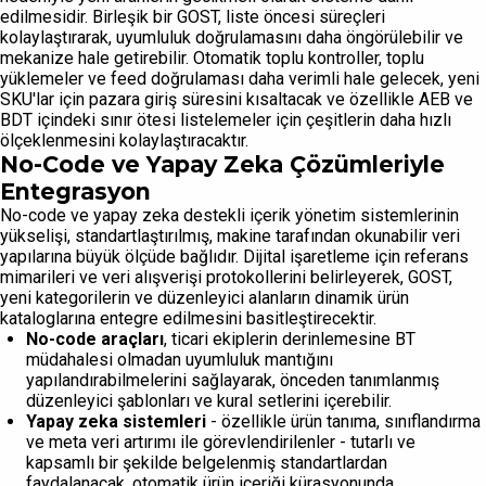
edilmesidir. Birleşik bir GOST, liste öncesi süreçleri
kolaylaştırarak, uyumluluk doğrulamasını daha öngörülebilir ve
mekanize hale getirebilir. Otomatik toplu kontroller, toplu
yüklemeler ve feed doğrulaması daha verimli hale gelecek, yeni
SKU'lar için pazara giriş süresini kısaltacak ve özellikle AEB ve
BDT içindeki sınır ötesi listelemeler için çeşitlerin daha hızlı
ölçeklenmesini kolaylaştıracaktır.
No-Code ve Yapay Zeka Çözümleriyle
Entegrasyon
No-code ve yapay zeka destekli içerik yönetim sistemlerinin
yükselişi, standartlaştırılmış, makine tarafından okunabilir veri
yapılarına büyük ölçüde bağlıdır. Dijital işaretleme için referans
mimarileri ve veri alışverişi protokollerini belirleyerek, GOST,
yeni kategorilerin ve düzenleyici alanların dinamik ürün
kataloglarına entegre edilmesini basitleştirecektir.
No-code araçları
, ticari ekiplerin derinlemesine BT
müdahalesi olmadan uyumluluk mantığını
yapılandırabilmelerini sağlayarak, önceden tanımlanmış
düzenleyici şablonları ve kural setlerini içerebilir.
Yapay zeka sistemleri
- özellikle ürün tanıma, sınıflandırma
ve meta veri artırımı ile görevlendirilenler - tutarlı ve
kapsamlı bir şekilde belgelenmiş standartlardan
faydalanacak, otomatik ürün içeriği kürasyonunda