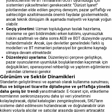
yöneticilerinin ve BT firmalarının GOST uyumluluğu için
sistemleri yükseltmeleri gerekecektir. "Dürüst İşaret"
pilotlarından elde edilen geçmiş deneyim, pazar şeffaflığı ve
sahteciliğin azaltılmasında önemli faydalar göstermektedir,
ancak teknik dönüşüm ilk aşamada maliyetli ve kaynak yoğun
olabilir.
Geçiş yönetimi:
Uzman topluluğunun taslak hazırlama,
inceleme ve geri bildirimdeki erken katılımı, uyumsuzluk
riskini azaltmalı ve daha sonra AEB ve BDT düzeyinde uyumu
hızlandırmalıdır. Ancak, üye devletler genelindeki farklı iş
modelleri ve BT mimarileri potansiyel bir gecikme kaynağı
olmaya devam etmektedir.
Düzenleyici uyarlama:
Düzenleyici çerçeve geliştikçe,
pazar oyuncularının uyumluluk boşluklarından kaçınmak için
değişiklikleri, operasyonel rehberliği ve yaptırım eğilimlerini
yakından izlemesi gerekir.
Görünüm ve Sektör Dinamikleri
Standartın geliştirilmesi ve aşamalı olarak kullanıma sunulması,
Rus ve bölgesel ticarette dijitalleşme ve şeffaflığa yönelik
daha geniş bir trendi
yansıtmaktadır. E-ticaret için, etiketleme
normlarının senkronizasyonu daha iyi veri yönetimini
kolaylaştıracak, dijital katalogları zenginleştirecek, SKU'ların
sisteme dahil edilmesini hızlandıracak ve doğrulanabilir ürün
kökeni yoluyla alıcılar ve satıcılar arasında güveni artıracaktır.