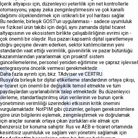
İçerik altyapısı için, düzenleyici yeterlilik için net kontrollerle
otomasyonu, yapay zeka zenginleştirmesini ve çok kanallı
dağıtımı ölçeklendirmek için istikrarlı bir yol haritası sağlar.
Bu nedenle, birleşik GOST'un uygulanması - sadece uyumluluk
ve fiziksel ürün takibi için değil, aynı zamanda dijital ticaret
altyapısının ve ekosistem birlikte çalışabilirliğinin evrimi için -
çok önemli bir olaydır. Rus pazarı kapsamlı dijital işaretlemeye
doğru geçişine devam ederken, sektör katılımcılarının yeni
standardın vaat ettiği verimlilik, güvenilirlik ve pazar bütünlüğü
kazanımlarından yararlanmak için proaktif sistem
güncellemelerine, personel yeniden eğitimine ve çapraz işlevsel
entegrasyona öncelik vermesi gerekmektedir.
Daha fazla ayrıntı için, bkz. TAdviser ve CERTRU.
Rusya'da birleşik bir dijital etiketleme standardının ortaya çıkışı,
e-ticaret için önemli bir değişiklik temsil etmekte ve tüm
paydaşlardan uyarlanabilirlik talep etmektedir. Bu düzenleyici
ilerleme, standartlaştırılmış ürün verilerinin ve bunun içerik
yönetiminin verimliliği üzerindeki etkisinin kritik önemini
vurgulamaktadır. NotPIM gibi çözümler, gelişen gereksinimlere
göre ürün bilgilerini eşlemek, zenginleştirmek ve doğrulamak
için araçlar sunarak ortaya çıkan zorlukları ele almak için
benzersiz bir konuma sahiptir. Rus ve AEB e-ticaret ortamında
kesintisiz uyumluluk ve sağlam veri yönetimi sağlamak için