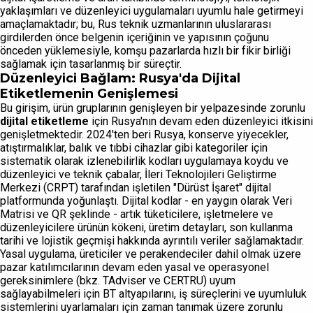
yaklaşımları ve düzenleyici uygulamaları uyumlu hale getirmeyi
amaçlamaktadır; bu, Rus teknik uzmanlarının uluslararası
girdilerden önce belgenin içeriğinin ve yapısının çoğunu
önceden yüklemesiyle, komşu pazarlarda hızlı bir fikir birliği
sağlamak için tasarlanmış bir süreçtir.
Düzenleyici Bağlam: Rusya'da Dijital
Etiketlemenin Genişlemesi
Bu girişim, ürün gruplarının genişleyen bir yelpazesinde zorunlu
dijital etiketleme
için Rusya'nın devam eden düzenleyici itkisini
genişletmektedir. 2024'ten beri Rusya, konserve yiyecekler,
atıştırmalıklar, balık ve tıbbi cihazlar gibi kategoriler için
sistematik olarak izlenebilirlik kodları uygulamaya koydu ve
düzenleyici ve teknik çabalar, İleri Teknolojileri Geliştirme
Merkezi (CRPT) tarafından işletilen "Dürüst İşaret" dijital
platformunda yoğunlaştı. Dijital kodlar - en yaygın olarak Veri
Matrisi ve QR şeklinde - artık tüketicilere, işletmelere ve
düzenleyicilere ürünün kökeni, üretim detayları, son kullanma
tarihi ve lojistik geçmişi hakkında ayrıntılı veriler sağlamaktadır.
Yasal uygulama, üreticiler ve perakendeciler dahil olmak üzere
pazar katılımcılarının devam eden yasal ve operasyonel
gereksinimlere (bkz. TAdviser ve CERTRU) uyum
sağlayabilmeleri için BT altyapılarını, iş süreçlerini ve uyumluluk
sistemlerini uyarlamaları için zaman tanımak üzere zorunlu