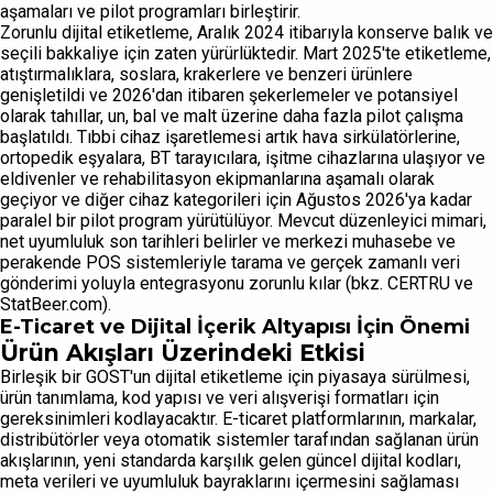
aşamaları ve pilot programları birleştirir.
Zorunlu dijital etiketleme, Aralık 2024 itibarıyla konserve balık ve
seçili bakkaliye için zaten yürürlüktedir. Mart 2025'te etiketleme,
atıştırmalıklara, soslara, krakerlere ve benzeri ürünlere
genişletildi ve 2026'dan itibaren şekerlemeler ve potansiyel
olarak tahıllar, un, bal ve malt üzerine daha fazla pilot çalışma
başlatıldı. Tıbbi cihaz işaretlemesi artık hava sirkülatörlerine,
ortopedik eşyalara, BT tarayıcılara, işitme cihazlarına ulaşıyor ve
eldivenler ve rehabilitasyon ekipmanlarına aşamalı olarak
geçiyor ve diğer cihaz kategorileri için Ağustos 2026'ya kadar
paralel bir pilot program yürütülüyor. Mevcut düzenleyici mimari,
net uyumluluk son tarihleri belirler ve merkezi muhasebe ve
perakende POS sistemleriyle tarama ve gerçek zamanlı veri
gönderimi yoluyla entegrasyonu zorunlu kılar (bkz. CERTRU ve
StatBeer.com).
E-Ticaret ve Dijital İçerik Altyapısı İçin Önemi
Ürün Akışları Üzerindeki Etkisi
Birleşik bir GOST'un dijital etiketleme için piyasaya sürülmesi,
ürün tanımlama, kod yapısı ve veri alışverişi formatları için
gereksinimleri kodlayacaktır. E-ticaret platformlarının, markalar,
distribütörler veya otomatik sistemler tarafından sağlanan ürün
akışlarının, yeni standarda karşılık gelen güncel dijital kodları,
meta verileri ve uyumluluk bayraklarını içermesini sağlaması