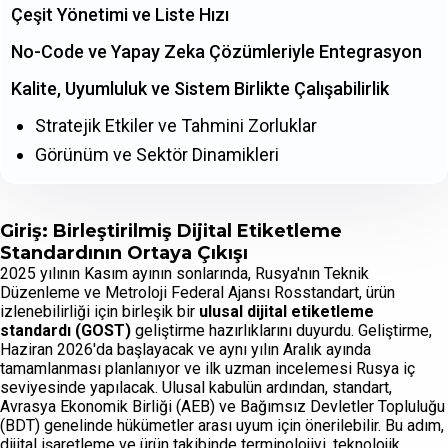
Çeşit Yönetimi ve Liste Hızı
No-Code ve Yapay Zeka Çözümleriyle Entegrasyon
Kalite, Uyumluluk ve Sistem Birlikte Çalışabilirlik
Stratejik Etkiler ve Tahmini Zorluklar
Görünüm ve Sektör Dinamikleri
Giriş: Birleştirilmiş Dijital Etiketleme
Standardının Ortaya Çıkışı
2025 yılının Kasım ayının sonlarında, Rusya'nın Teknik
Düzenleme ve Metroloji Federal Ajansı Rosstandart, ürün
izlenebilirliği için birleşik bir
ulusal dijital etiketleme
standardı (GOST)
geliştirme hazırlıklarını duyurdu. Geliştirme,
Haziran 2026'da başlayacak ve aynı yılın Aralık ayında
tamamlanması planlanıyor ve ilk uzman incelemesi Rusya iç
seviyesinde yapılacak. Ulusal kabulün ardından, standart,
Avrasya Ekonomik Birliği (AEB) ve Bağımsız Devletler Topluluğu
(BDT) genelinde hükümetler arası uyum için önerilebilir. Bu adım,
dijital işaretleme ve ürün takibinde terminolojiyi, teknolojik