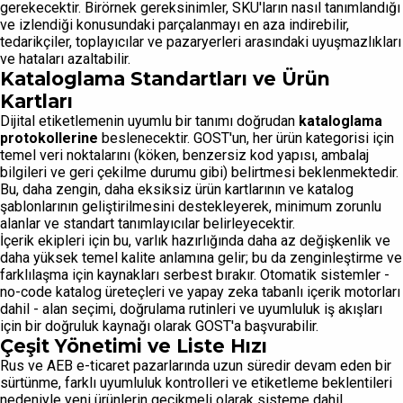
gerekecektir. Birörnek gereksinimler, SKU'ların nasıl tanımlandığı
ve izlendiği konusundaki parçalanmayı en aza indirebilir,
tedarikçiler, toplayıcılar ve pazaryerleri arasındaki uyuşmazlıkları
ve hataları azaltabilir.
Kataloglama Standartları ve Ürün
Kartları
Dijital etiketlemenin uyumlu bir tanımı doğrudan
kataloglama
protokollerine
beslenecektir. GOST'un, her ürün kategorisi için
temel veri noktalarını (köken, benzersiz kod yapısı, ambalaj
bilgileri ve geri çekilme durumu gibi) belirtmesi beklenmektedir.
Bu, daha zengin, daha eksiksiz ürün kartlarının ve katalog
şablonlarının geliştirilmesini destekleyerek, minimum zorunlu
alanlar ve standart tanımlayıcılar belirleyecektir.
İçerik ekipleri için bu, varlık hazırlığında daha az değişkenlik ve
daha yüksek temel kalite anlamına gelir; bu da zenginleştirme ve
farklılaşma için kaynakları serbest bırakır. Otomatik sistemler -
no-code katalog üreteçleri ve yapay zeka tabanlı içerik motorları
dahil - alan seçimi, doğrulama rutinleri ve uyumluluk iş akışları
için bir doğruluk kaynağı olarak GOST'a başvurabilir.
Çeşit Yönetimi ve Liste Hızı
Rus ve AEB e-ticaret pazarlarında uzun süredir devam eden bir
sürtünme, farklı uyumluluk kontrolleri ve etiketleme beklentileri
nedeniyle yeni ürünlerin gecikmeli olarak sisteme dahil