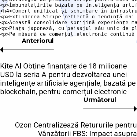
<p>Îmbunătățirile bazate pe inteligență arti
<h4>Comerț unificat și schimbare în infrastru
<p>Extinderea Stripe reflectă o tendință mai
<p>Această consolidare sprijină experiențe m
<p>Piața japoneză, cu peisajul său unic de p
Anteriorul
Kite AI Obține finanțare de 18 milioane
USD la seria A pentru dezvoltarea unei
inteligențe artificiale agențiale, bazată pe
blockchain, pentru comerțul electronic
Următorul
Ozon Centralizează Retururile pentru
Vânzătorii FBS: Impact asupra