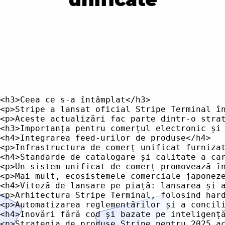
<h3>Ceea ce s-a întâmplat</h3>

<p>Stripe a lansat oficial Stripe Terminal î
<p>Aceste actualizări fac parte dintr-o stra
<h3>Importanța pentru comerțul electronic și 
<h4>Integrarea feed-urilor de produse</h4>

<p>Infrastructura de comerț unificat furniza
<h4>Standarde de catalogare și calitate a car
<p>Un sistem unificat de comerț promovează î
<p>Mai mult, ecosistemele comerciale japonez
<h4>Viteză de lansare pe piață: lansarea și a
<p>Arhitectura Stripe Terminal, folosind har
<p>Automatizarea reglementărilor și a concil
<h4>Inovări fără cod și bazate pe inteligență
<p>Strategia de produse Stripe pentru 2025 a