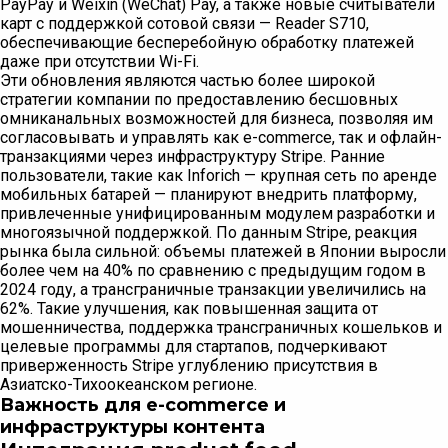
PayPay и Weixin (WeChat) Pay, а также новые считыватели
карт с поддержкой сотовой связи — Reader S710,
обеспечивающие бесперебойную обработку платежей
даже при отсутствии Wi-Fi.
Эти обновления являются частью более широкой
стратегии компании по предоставлению бесшовных
омниканальных возможностей для бизнеса, позволяя им
согласовывать и управлять как e-commerce, так и офлайн-
транзакциями через инфраструктуру Stripe. Ранние
пользователи, такие как Inforich — крупная сеть по аренде
мобильных батарей — планируют внедрить платформу,
привлеченные унифицированным модулем разработки и
многоязычной поддержкой. По данным Stripe, реакция
рынка была сильной: объемы платежей в Японии выросли
более чем на 40% по сравнению с предыдущим годом в
2024 году, а трансграничные транзакции увеличились на
62%. Такие улучшения, как повышенная защита от
мошенничества, поддержка трансграничных кошельков и
целевые программы для стартапов, подчеркивают
приверженность Stripe углублению присутствия в
Азиатско-Тихоокеанском регионе.
Важность для e-commerce и
инфраструктуры контента