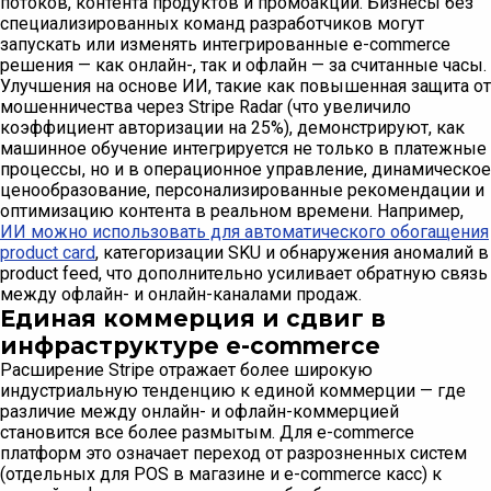
потоков, контента продуктов и промоакций. Бизнесы без
специализированных команд разработчиков могут
запускать или изменять интегрированные e-commerce
решения — как онлайн-, так и офлайн — за считанные часы.
Улучшения на основе ИИ, такие как повышенная защита от
мошенничества через Stripe Radar (что увеличило
коэффициент авторизации на 25%), демонстрируют, как
машинное обучение интегрируется не только в платежные
процессы, но и в операционное управление, динамическое
ценообразование, персонализированные рекомендации и
оптимизацию контента в реальном времени. Например,
ИИ можно использовать для автоматического обогащения
product card
, категоризации SKU и обнаружения аномалий в
product feed, что дополнительно усиливает обратную связь
между офлайн- и онлайн-каналами продаж.
Единая коммерция и сдвиг в
инфраструктуре e-commerce
Расширение Stripe отражает более широкую
индустриальную тенденцию к единой коммерции — где
различие между онлайн- и офлайн-коммерцией
становится все более размытым. Для e-commerce
платформ это означает переход от разрозненных систем
(отдельных для POS в магазине и e-commerce касс) к