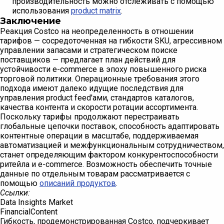
производительность можно отслеживать с помощью
использования
product matrix
.
Заключение
Реакция Costco на неопределенность в отношении
тарифов — сосредоточенная на гибкости SKU, агрессивном
управлении запасами и стратегическом поиске
поставщиков — предлагает план действий для
устойчивости e-commerce в эпоху повышенного риска
торговой политики. Операционные требования этого
подхода имеют далеко идущие последствия для
управления product feed'ами, стандартов каталогов,
качества контента и скорости ротации ассортимента.
Поскольку тарифы продолжают перестраивать
глобальные цепочки поставок, способность адаптировать
контентные операции в масштабе, поддерживаемая
автоматизацией и межфункциональным сотрудничеством,
станет определяющим фактором конкурентоспособности
ритейла и e-commerce. Возможность обеспечить точные
данные по отдельным товарам рассматривается с
помощью
описаний продуктов
.
Ссылки:
Data Insights Market
FinancialContent
Гибкость, продемонстрированная Costco, подчеркивает