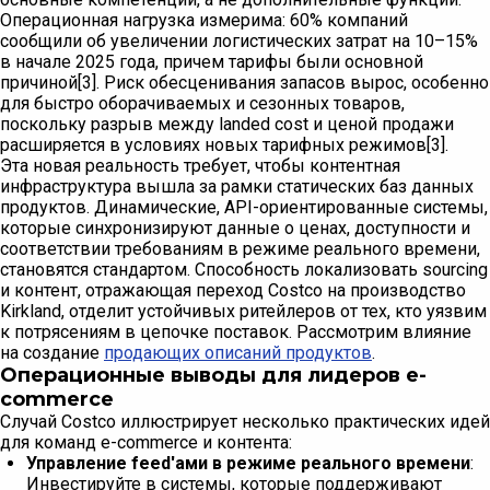
Операционная нагрузка измерима: 60% компаний
сообщили об увеличении логистических затрат на 10–15%
в начале 2025 года, причем тарифы были основной
причиной[3]. Риск обесценивания запасов вырос, особенно
для быстро оборачиваемых и сезонных товаров,
поскольку разрыв между landed cost и ценой продажи
расширяется в условиях новых тарифных режимов[3].
Эта новая реальность требует, чтобы контентная
инфраструктура вышла за рамки статических баз данных
продуктов. Динамические, API-ориентированные системы,
которые синхронизируют данные о ценах, доступности и
соответствии требованиям в режиме реального времени,
становятся стандартом. Способность локализовать sourcing
и контент, отражающая переход Costco на производство
Kirkland, отделит устойчивых ритейлеров от тех, кто уязвим
к потрясениям в цепочке поставок. Рассмотрим влияние
на создание
продающих описаний продуктов
.
Операционные выводы для лидеров e-
commerce
Случай Costco иллюстрирует несколько практических идей
для команд e-commerce и контента:
Управление feed'ами в режиме реального времени
:
Инвестируйте в системы, которые поддерживают