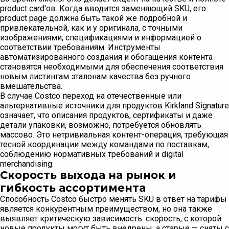
product card'ов. Когда вводится заменяющий SKU, его
product page должна быть такой же подробной и
привлекательной, как и у оригинала, с точными
изображениями, спецификациями и информацией о
соответствии требованиям. Инструменты
автоматизированного создания и обогащения контента
становятся необходимыми для обеспечения соответствия
новым листингам эталонам качества без ручного
вмешательства.
В случае Costco переход на отечественные или
альтернативные источники для продуктов Kirkland Signature
означает, что описания продуктов, сертификаты и даже
детали упаковки, возможно, потребуется обновлять
массово. Это нетривиальная контент-операция, требующая
тесной координации между командами по поставкам,
соблюдению нормативных требований и digital
merchandising.
Скорость выхода на рынок и
гибкость ассортимента
Способность Costco быстро менять SKU в ответ на тарифы
является конкурентным преимуществом, но она также
выявляет критическую зависимость: скорость, с которой
новые продукты могут быть внедрены, а старые — сняты с