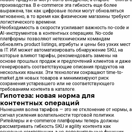
производства. В e-commerce эта гибкость еще более
выражена, так как цифровые полки могут обновляться
мгновенно, в то время как физические магазины требуют
логистического времени.
Необходимость в скорости усиливает важность no-code и
AI-инструментов в контентных операциях. No-code
платформы позволяют нетехническим командам
обновлять product listings, атрибуты и цены без узких мест
в IT. ИИ может автоматизировать обнаружение SKU, на
которые влияют тарифы, рекомендовать замены на
основе прошлых продаж и предпочтений клиентов и даже
генерировать соответствующие описания продуктов на
нескольких языках. Эти технологии сокращают time-to-
market для новых товаров и минимизируют риск
сохранения устаревшего или не соответствующего
требованиям контента в каталоге.
Гипотеза: новая норма для
контентных операций
Нынешняя волна тарифов — это не отклонение от нормы, а
сигнал усиления волатильности торговой политики.
Ритейлеры и e-commerce платформы теперь должны
рассматривать гибкость SKU и agility контента как
основные компетенции, а не дополнительные функции.