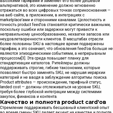
высокими тарифами и заменяет его более дешевой
альтернативой, это изменение должно мгновенно
отражаться во всех цифровых точках соприкосновения —
на веб-сайте, в приложении, в интеграциях с
marketplace'ами и сторонними каналами. Целостность и
точность product feed'ов становятся критически важными,
поскольку ошибки или задержки могут привести к
неправильному ценообразованию, нехватке запасов или
неудовлетворенности клиентов. В масштабах отрасли
более половины SKU в настоящее время подвержены
тарифам, а это означает, что обновления feed'ов больше не
являются эпизодическими событиями, а непрерывным
процессом[3]. Эта среда повышает планку для
стандартизации каталогов. Ритейлеры должны
поддерживать строгие, гибкие таксономии, которые
позволяют быстро заменять SKU, не нарушая иерархии
категорий и не вводя в заблуждение алгоритмы поиска.
Product attributes — происхождение, тарифный статус,
landed cost — должны отслеживаться на уровне SKU,
требуя более глубокой интеграции между системами
закупок, финансов и контента.
Качество и полнота product card'ов
Стремление поддерживать бесшовный клиентский опыт
во время смены SKU делает акцент на качестве и полноте