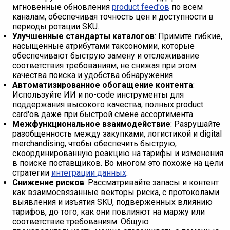
мгновенные обновления
product feed'ов
по всем
каналам, обеспечивая точность цен и доступности в
периоды ротации SKU.
Улучшенные стандарты каталогов
: Примите гибкие,
насыщенные атрибутами таксономии, которые
обеспечивают быструю замену и отслеживание
соответствия требованиям, не снижая при этом
качества поиска и удобства обнаружения.
Автоматизированное обогащение контента
:
Используйте ИИ и no-code инструменты для
поддержания высокого качества, полных product
card'ов даже при быстрой смене ассортимента.
Межфункциональное взаимодействие
: Разрушайте
разобщенность между закупками, логистикой и digital
merchandising, чтобы обеспечить быструю,
скоординированную реакцию на тарифы и изменения
в поиске поставщиков. Во многом это похоже на цели
стратегии
интеграции данных
.
Снижение рисков
: Рассматривайте запасы и контент
как взаимосвязанные векторы риска, с протоколами
выявления и изъятия SKU, подверженных влиянию
тарифов, до того, как они повлияют на маржу или
соответствие требованиям. Общую