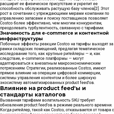
расширит ее физическое присутствие и укрепит ее
способность обслуживать растущую базу членов[2]. Этот
рост в сочетании с упреждающими мерами компании по
управлению запасами и поиску поставщиков позволяет
Costco более эффективно, чем многим конкурентам,
преодолевать турбулентность, связанную с тарифами.
Значимость для e-commerce и контентной
инфраструктуры
Побочные эффекты реакции Costco на тарифы выходят за
рамки складских помещений, предлагая тематическое
исследование того, как крупные ритейлеры — и, как
следствие, e-commerce платформы — могут
адаптироваться к внезапным макроэкономическим
потрясениям. Стратегии, реализованные Costco, имеют
прямое влияние на операции цифровой коммерции,
системы управления контентом и более широкую
экосистему автоматизированных product feed'ов.
Влияние на product feed'ы и
стандарты каталогов
Вызванная тарифами волатильность SKU требует
обновления product feed'ов в режиме реального времени.
Когда ритейлер, такой как Costco, отказывается от товара с