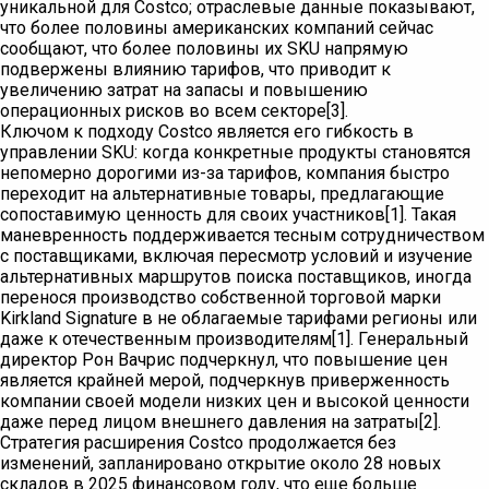
уникальной для Costco; отраслевые данные показывают,
что более половины американских компаний сейчас
сообщают, что более половины их SKU напрямую
подвержены влиянию тарифов, что приводит к
увеличению затрат на запасы и повышению
операционных рисков во всем секторе[3].
Ключом к подходу Costco является его гибкость в
управлении SKU: когда конкретные продукты становятся
непомерно дорогими из-за тарифов, компания быстро
переходит на альтернативные товары, предлагающие
сопоставимую ценность для своих участников[1]. Такая
маневренность поддерживается тесным сотрудничеством
с поставщиками, включая пересмотр условий и изучение
альтернативных маршрутов поиска поставщиков, иногда
перенося производство собственной торговой марки
Kirkland Signature в не облагаемые тарифами регионы или
даже к отечественным производителям[1]. Генеральный
директор Рон Вачрис подчеркнул, что повышение цен
является крайней мерой, подчеркнув приверженность
компании своей модели низких цен и высокой ценности
даже перед лицом внешнего давления на затраты[2].
Стратегия расширения Costco продолжается без
изменений, запланировано открытие около 28 новых
складов в 2025 финансовом году, что еще больше