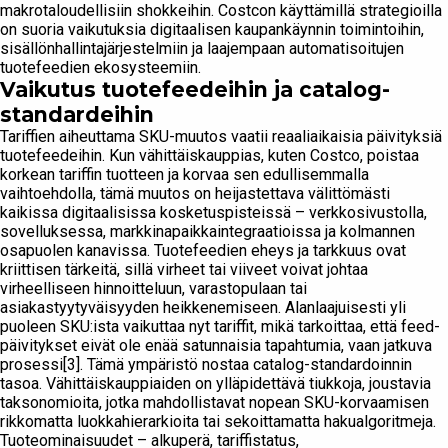
makrotaloudellisiin shokkeihin. Costcon käyttämillä strategioilla
on suoria vaikutuksia digitaalisen kaupankäynnin toimintoihin,
sisällönhallintajärjestelmiin ja laajempaan automatisoitujen
tuotefeedien ekosysteemiin.
Vaikutus tuotefeedeihin ja catalog-
standardeihin
Tariffien aiheuttama SKU-muutos vaatii reaaliaikaisia päivityksiä
tuotefeedeihin. Kun vähittäiskauppias, kuten Costco, poistaa
korkean tariffin tuotteen ja korvaa sen edullisemmalla
vaihtoehdolla, tämä muutos on heijastettava välittömästi
kaikissa digitaalisissa kosketuspisteissä – verkkosivustolla,
sovelluksessa, markkinapaikkaintegraatioissa ja kolmannen
osapuolen kanavissa. Tuotefeedien eheys ja tarkkuus ovat
kriittisen tärkeitä, sillä virheet tai viiveet voivat johtaa
virheelliseen hinnoitteluun, varastopulaan tai
asiakastyytyväisyyden heikkenemiseen. Alanlaajuisesti yli
puoleen SKU:ista vaikuttaa nyt tariffit, mikä tarkoittaa, että feed-
päivitykset eivät ole enää satunnaisia tapahtumia, vaan jatkuva
prosessi[3]. Tämä ympäristö nostaa catalog-standardoinnin
tasoa. Vähittäiskauppiaiden on ylläpidettävä tiukkoja, joustavia
taksonomioita, jotka mahdollistavat nopean SKU-korvaamisen
rikkomatta luokkahierarkioita tai sekoittamatta hakualgoritmeja.
Tuoteominaisuudet – alkuperä, tariffistatus,