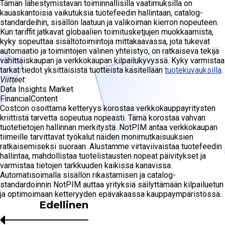
Tämän lähestymistavan toiminnallisilla vaatimuksilla on
kauaskantoisia vaikutuksia tuotefeedin hallintaan, catalog-
standardeihin, sisällön laatuun ja valikoiman kierron nopeuteen.
Kun tariffit jatkavat globaalien toimitusketjujen muokkaamista,
kyky sopeuttaa sisältötoimintoja mittakaavassa, jota tukevat
automaatio ja toimintojen välinen yhteistyö, on ratkaiseva tekijä
vähittäiskaupan ja verkkokaupan kilpailukyvyssä. Kyky varmistaa
tarkat tiedot yksittäisistä tuotteista käsitellään
tuotekuvauksilla
.
Viitteet:
Data Insights Market
FinancialContent
Costcon osoittama ketteryys korostaa verkkokauppayritysten
kriittistä tarvetta sopeutua nopeasti. Tämä korostaa vahvan
tuotetietojen hallinnan merkitystä. NotPIM antaa verkkokaupan
tiimeille tarvittavat työkalut näiden monimutkaisuuksien
ratkaisemiseksi suoraan. Alustamme virtaviivaistaa tuotefeedin
hallintaa, mahdollistaa tuotelistausten nopeat päivitykset ja
varmistaa tietojen tarkkuuden kaikissa kanavissa.
Automatisoimalla sisällön rikastamisen ja catalog-
standardoinnin NotPIM auttaa yrityksiä säilyttämään kilpailuetun
ja optimoimaan ketteryyden epävakaassa kauppaympäristössä.
Edellinen