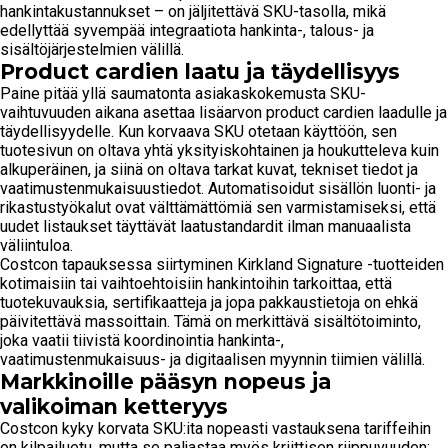
hankintakustannukset – on jäljitettävä SKU-tasolla, mikä
edellyttää syvempää integraatiota hankinta-, talous- ja
sisältöjärjestelmien välillä.
Product cardien laatu ja täydellisyys
Paine pitää yllä saumatonta asiakaskokemusta SKU-
vaihtuvuuden aikana asettaa lisäarvon product cardien laadulle ja
täydellisyydelle. Kun korvaava SKU otetaan käyttöön, sen
tuotesivun on oltava yhtä yksityiskohtainen ja houkutteleva kuin
alkuperäinen, ja siinä on oltava tarkat kuvat, tekniset tiedot ja
vaatimustenmukaisuustiedot. Automatisoidut sisällön luonti- ja
rikastustyökalut ovat välttämättömiä sen varmistamiseksi, että
uudet listaukset täyttävät laatustandardit ilman manuaalista
väliintuloa.
Costcon tapauksessa siirtyminen Kirkland Signature -tuotteiden
kotimaisiin tai vaihtoehtoisiin hankintoihin tarkoittaa, että
tuotekuvauksia, sertifikaatteja ja jopa pakkaustietoja on ehkä
päivitettävä massoittain. Tämä on merkittävä sisältötoiminto,
joka vaatii tiivistä koordinointia hankinta-,
vaatimustenmukaisuus- ja digitaalisen myynnin tiimien välillä.
Markkinoille pääsyn nopeus ja
valikoiman ketteryys
Costcon kyky korvata SKU:ita nopeasti vastauksena tariffeihin
on kilpailuetu, mutta se paljastaa myös kriittisen riippuvuuden: