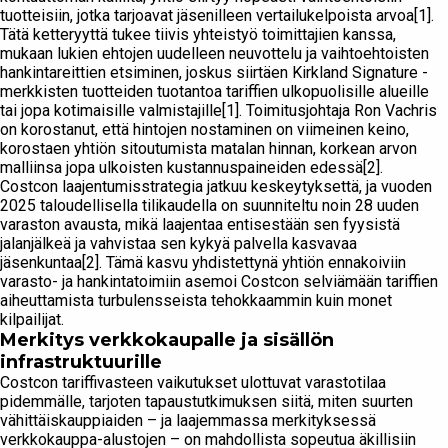
tuotteisiin, jotka tarjoavat jäsenilleen vertailukelpoista arvoa[1].
Tätä ketteryyttä tukee tiivis yhteistyö toimittajien kanssa,
mukaan lukien ehtojen uudelleen neuvottelu ja vaihtoehtoisten
hankintareittien etsiminen, joskus siirtäen Kirkland Signature -
merkkisten tuotteiden tuotantoa tariffien ulkopuolisille alueille
tai jopa kotimaisille valmistajille[1]. Toimitusjohtaja Ron Vachris
on korostanut, että hintojen nostaminen on viimeinen keino,
korostaen yhtiön sitoutumista matalan hinnan, korkean arvon
malliinsa jopa ulkoisten kustannuspaineiden edessä[2].
Costcon laajentumisstrategia jatkuu keskeytyksettä, ja vuoden
2025 taloudellisella tilikaudella on suunniteltu noin 28 uuden
varaston avausta, mikä laajentaa entisestään sen fyysistä
jalanjälkeä ja vahvistaa sen kykyä palvella kasvavaa
jäsenkuntaa[2]. Tämä kasvu yhdistettynä yhtiön ennakoiviin
varasto- ja hankintatoimiin asemoi Costcon selviämään tariffien
aiheuttamista turbulensseista tehokkaammin kuin monet
kilpailijat.
Merkitys verkkokaupalle ja sisällön
infrastruktuurille
Costcon tariffivasteen vaikutukset ulottuvat varastotilaa
pidemmälle, tarjoten tapaustutkimuksen siitä, miten suurten
vähittäiskauppiaiden – ja laajemmassa merkityksessä
verkkokauppa-alustojen – on mahdollista sopeutua äkillisiin