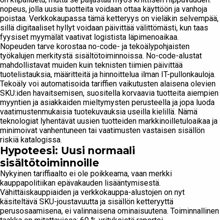
nopeus, jolla uusia tuotteita voidaan ottaa käyttöön ja vanhoja
poistaa. Verkkokaupassa tämä ketteryys on vieläkin selvempää,
sillä digitaaliset hyllyt voidaan päivittää välittömästi, kun taas
fyysiset myymälät vaativat logistista läpimenoaikaa.
Nopeuden tarve korostaa no-code- ja tekoälypohjaisten
työkalujen merkitystä sisältötoiminnoissa. No-code-alustat
mahdollistavat muiden kuin teknisten tiimien päivittää
tuotelistauksia, määritteitä ja hinnoittelua ilman IT-pullonkauloja.
Tekoäly voi automatisoida tariffien vaikutusten alaisena olevien
SKU:iden havaitsemisen, suositella korvaavia tuotteita aiempien
myyntien ja asiakkaiden mieltymysten perusteella ja jopa luoda
vaatimustenmukaisia tuotekuvauksia useilla kielillä. Nämä
teknologiat lyhentävät uusien tuotteiden markkinoilletuloaikaa ja
minimoivat vanhentuneen tai vaatimusten vastaisen sisällön
riskiä katalogissa.
Hypoteesi: Uusi normaali
sisältötoiminnoille
Nykyinen tariffiaalto ei ole poikkeama, vaan merkki
kauppapolitiikan epävakauden lisääntymisestä.
Vähittäiskauppiaiden ja verkkokauppa-alustojen on nyt
käsiteltävä SKU-joustavuutta ja sisällön ketteryyttä
perusosaamisena, ei valinnaisena ominaisuutena. Toiminnallinen