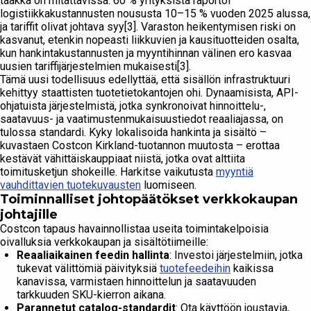
taakka on mitattavissa: 60 % yrityksistä raportoi
logistiikkakustannusten noususta 10–15 % vuoden 2025 alussa,
ja tariffit olivat johtava syy[3]. Varaston heikentymisen riski on
kasvanut, etenkin nopeasti liikkuvien ja kausituotteiden osalta,
kun hankintakustannusten ja myyntihinnan välinen ero kasvaa
uusien tariffijärjestelmien mukaisesti[3].
Tämä uusi todellisuus edellyttää, että sisällön infrastruktuuri
kehittyy staattisten tuotetietokantojen ohi. Dynaamisista, API-
ohjatuista järjestelmistä, jotka synkronoivat hinnoittelu-,
saatavuus- ja vaatimustenmukaisuustiedot reaaliajassa, on
tulossa standardi. Kyky lokalisoida hankinta ja sisältö –
kuvastaen Costcon Kirkland-tuotannon muutosta – erottaa
kestävät vähittäiskauppiaat niistä, jotka ovat alttiita
toimitusketjun shokeille. Harkitse vaikutusta
myyntiä
vauhdittavien tuotekuvausten
luomiseen.
Toiminnalliset johtopäätökset verkkokaupan
johtajille
Costcon tapaus havainnollistaa useita toimintakelpoisia
oivalluksia verkkokaupan ja sisältötiimeille:
Reaaliaikainen feedin hallinta
: Investoi järjestelmiin, jotka
tukevat välittömiä päivityksiä
tuotefeedeihin
kaikissa
kanavissa, varmistaen hinnoittelun ja saatavuuden
tarkkuuden SKU-kierron aikana.
Parannetut catalog-standardit
: Ota käyttöön joustavia,