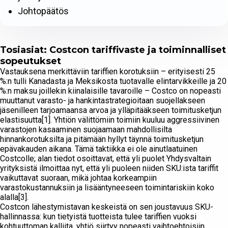
Johtopäätös
Tosiasiat: Costcon tariffivaste ja toiminnalliset
sopeutukset
Vastauksena merkittäviin tariffien korotuksiin – erityisesti 25
%:n tulli Kanadasta ja Meksikosta tuotavalle elintarvikkeille ja 20
%:n maksu joillekin kiinalaisille tavaroille – Costco on nopeasti
muuttanut varasto- ja hankintastrategioitaan suojellakseen
jäsenilleen tarjoamaansa arvoa ja ylläpitääkseen toimitusketjun
elastisuutta[1]. Yhtiön välittömiin toimiin kuuluu aggressiivinen
varastojen kasaaminen suojaamaan mahdollisilta
hinnankorotuksilta ja pitämään hyllyt täynnä toimitusketjun
epävakauden aikana. Tämä taktiikka ei ole ainutlaatuinen
Costcolle; alan tiedot osoittavat, että yli puolet Yhdysvaltain
yrityksistä ilmoittaa nyt, että yli puoleen niiden SKU:ista tariffit
vaikuttavat suoraan, mikä johtaa korkeampiin
varastokustannuksiin ja lisääntyneeseen toimintariskiin koko
alalla[3].
Costcon lähestymistavan keskeistä on sen joustavuus SKU-
hallinnassa: kun tietyistä tuotteista tulee tariffien vuoksi
kohtuuttoman kalliita, yhtiö siirtyy nopeasti vaihtoehtoisiin