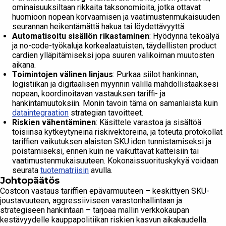
ominaisuuksiltaan rikkaita taksonomioita, jotka ottavat
huomioon nopean korvaamisen ja vaatimustenmukaisuuden
seurannan heikentämättä hakua tai löydettävyyttä.
Automatisoitu sisällön rikastaminen
: Hyödynnä tekoälyä
ja no-code-työkaluja korkealaatuisten, täydellisten product
cardien ylläpitämiseksi jopa suuren valikoiman muutosten
aikana.
Toimintojen välinen linjaus
: Purkaa siilot hankinnan,
logistiikan ja digitaalisen myynnin välillä mahdollistaaksesi
nopean, koordinoitavan vastauksen tariffi- ja
hankintamuutoksiin. Monin tavoin tämä on samanlaista kuin
dataintegraation
strategian tavoitteet.
Riskien vähentäminen
: Käsittele varastoa ja sisältöä
toisiinsa kytkeytyneinä riskivektoreina, ja toteuta protokollat
tariffien vaikutuksen alaisten SKU:iden tunnistamiseksi ja
poistamiseksi, ennen kuin ne vaikuttavat katteisiin tai
vaatimustenmukaisuuteen. Kokonaissuorituskykyä voidaan
seurata
tuotematriisin
avulla.
Johtopäätös
Costcon vastaus tariffien epävarmuuteen – keskittyen SKU-
joustavuuteen, aggressiiviseen varastonhallintaan ja
strategiseen hankintaan – tarjoaa mallin verkkokaupan
kestävyydelle kauppapolitiikan riskien kasvun aikakaudella.