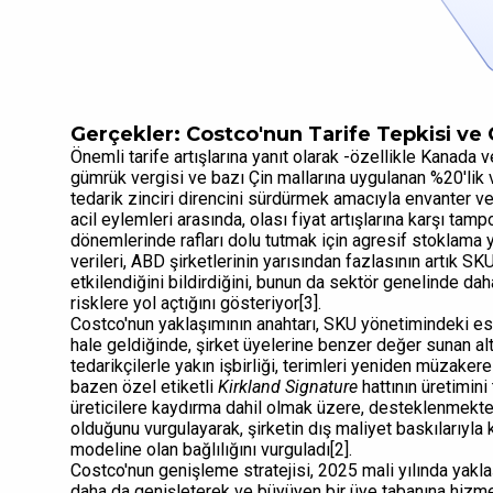
Gerçekler: Costco'nun Tarife Tepkisi v
Önemli tarife artışlarına yanıt olarak -özellikle Kanada 
gümrük vergisi ve bazı Çin mallarına uygulanan %20'lik 
tedarik zinciri direncini sürdürmek amacıyla envanter ve 
acil eylemleri arasında, olası fiyat artışlarına karşı tamp
dönemlerinde rafları dolu tutmak için agresif stoklama y
verileri, ABD şirketlerinin yarısından fazlasının artık SK
etkilendiğini bildirdiğini, bunun da sektör genelinde d
risklere yol açtığını gösteriyor[3].
Costco'nun yaklaşımının anahtarı, SKU yönetimindeki esnek
hale geldiğinde, şirket üyelerine benzer değer sunan alter
tedarikçilerle yakın işbirliği, terimleri yeniden müzaker
bazen özel etiketli
Kirkland Signature
hattının üretimini
üreticilere kaydırma dahil olmak üzere, desteklenmekted
olduğunu vurgulayarak, şirketin dış maliyet baskılarıyla k
modeline olan bağlılığını vurguladı[2].
Costco'nun genişleme stratejisi, 2025 mali yılında yaklaş
daha da genişleterek ve büyüyen bir üye tabanına hizm