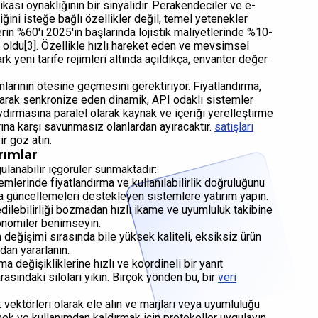
ikası oynaklığının bir sinyalidir. Perakendeciler ve e-
liğini isteğe bağlı özellikler değil, temel yetenekler
erin %60'ı 2025'in başlarında lojistik maliyetlerinde %10-
ni oldu[3]. Özellikle hızlı hareket eden ve mevsimsel
rk yeni tarife rejimleri altında açıldıkça, envanter değer
anlarının ötesine geçmesini gerektiriyor. Fiyatlandırma,
 olarak senkronize eden dinamik, API odaklı sistemler
aydırmasına paralel olarak kaynak ve içeriği yerelleştirme
rına karşı savunmasız olanlardan ayıracaktır.
satışları
r göz atın.
rımlar
gulanabilir içgörüler sunmaktadır:
mlerinde fiyatlandırma ve kullanılabilirlik doğruluğunu
a güncellemeleri destekleyen sistemlere yatırım yapın.
dilebilirliği bozmadan hızlı ikame ve uyumluluk takibine
sonomiler benimseyin.
n değişimi sırasında bile yüksek kaliteli, eksiksiz ürün
dan yararlanın.
a değişikliklerine hızlı ve koordineli bir yanıt
arasındaki siloları yıkın. Birçok yönden bu, bir
veri
sk vektörleri olarak ele alın ve marjları veya uyumluluğu
ek ve kullanımdan kaldırmak için protokoller uygulayın.