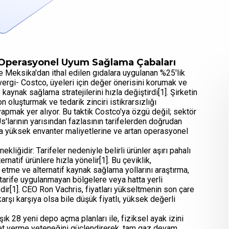
e Operasyonel Uyum Sağlama Çabaları
ve Meksika'dan ithal edilen gıdalara uygulanan %25'lik
vergi- Costco, üyeleri için değer önerisini korumak ve
kaynak sağlama stratejilerini hızla değiştirdi[1]. Şirketin
on oluşturmak ve tedarik zinciri istikrarsızlığı
apmak yer alıyor. Bu taktik Costco'ya özgü değil; sektör
Us'larının yarısından fazlasının tarifelerden doğrudan
aha yüksek envanter maliyetlerine ve artan operasyonel
liğidir: Tarifeler nedeniyle belirli ürünler aşırı pahalı
natif ürünlere hızla yönelir[1]. Bu çeviklik,
e etme ve alternatif kaynak sağlama yollarını araştırma,
 tarife uygulanmayan bölgelere veya hatta yerli
ir[1]. CEO Ron Vachris, fiyatları yükseltmenin son çare
arşı karşıya olsa bile düşük fiyatlı, yüksek değerli
ık 28 yeni depo açma planları ile, fiziksel ayak izini
et verme yeteneğini güçlendirerek, tam gaz devam