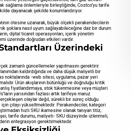
ak sağlama önlemleriyle birleştiğinde, Costco'yu tarife
 şekilde dayanacak şekilde konumlandırıyor.
atının ötesine uzanarak, büyük ölçekli perakendecilerin
mik şoklara nasıl uyum sağlayabileceğine dair bir durum
in, dijital ticaret operasyonları, içerik yönetim
mi üzerinde doğrudan etkileri vardır.
Standartları Üzerindeki
rçek zamanlı güncellemeler yapılmasını gerektirir.
ullanımdan kaldırdığında ve daha düşük maliyetli bir
emas noktalarında -web sitesi, uygulama, pazar yeri
malıdır. Ürün akışlarının bütünlüğü ve doğruluğu kritik
yanlış fiyatlandırmaya, stok tükenmesine veya müşteri
'ların yarısından fazlası artık tarifeye maruz
gerçekleşen olaylar değil, sürekli bir süreç olduğu
için çıtayı yükseltmektedir. Perakendeciler, kategori
ştırmadan hızlı SKU ikamesine olanak tanıyan titiz,
şei, tarife durumu, maliyeti- SKU düzeyinde izlenmeli,
 derin entegrasyon gerektirmektedir.
ve Eksiksizliği