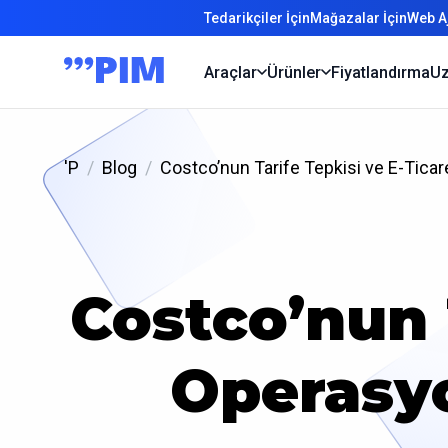
Tedarikçiler İçin
Mağazalar İçin
Web Aj
Araçlar
Ürünler
Fiyatlandırma
Uz
'P
Blog
Costco’nun Tarife Tepkisi ve E-Ticar
Costco’nun 
Operasyo