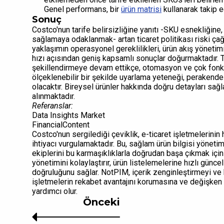
Genel performans, bir
ürün matrisi
kullanarak takip ed
Sonuç
Costco'nun tarife belirsizliğine yanıtı -SKU esnekliğine
sağlamaya odaklanmak- artan ticaret politikası riski çağı
yaklaşımın operasyonel gereklilikleri, ürün akış yönetimi,
hızı açısından geniş kapsamlı sonuçlar doğurmaktadır. Ta
şekillendirmeye devam ettikçe, otomasyon ve çok fonksiy
ölçeklenebilir bir şekilde uyarlama yeteneği, perakende 
olacaktır. Bireysel ürünler hakkında doğru detayları sağ
alınmaktadır.
Referanslar:
Data Insights Market
FinancialContent
Costco'nun sergilediği çeviklik, e-ticaret işletmelerinin
ihtiyacı vurgulamaktadır. Bu, sağlam ürün bilgisi yöneti
ekiplerini bu karmaşıklıklarla doğrudan başa çıkmak için 
yönetimini kolaylaştırır, ürün listelemelerine hızlı günc
doğruluğunu sağlar. NotPIM, içerik zenginleştirmeyi ve
işletmelerin rekabet avantajını korumasına ve değişken 
yardımcı olur.
Önceki