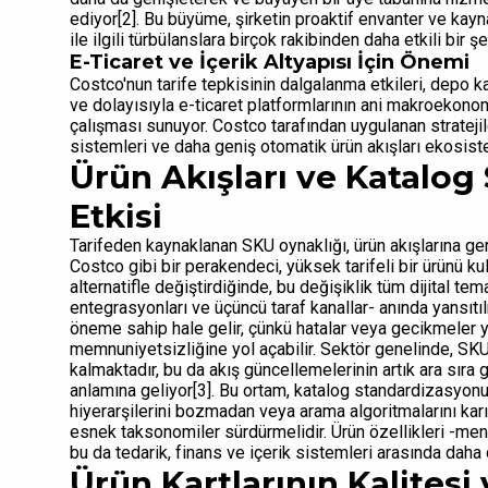
ediyor[2]. Bu büyüme, şirketin proaktif envanter ve kayn
ile ilgili türbülanslara birçok rakibinden daha etkili bir
E-Ticaret ve İçerik Altyapısı İçin Önemi
Costco'nun tarife tepkisinin dalgalanma etkileri, depo k
ve dolayısıyla e-ticaret platformlarının ani makroekono
çalışması sunuyor. Costco tarafından uygulanan stratejiler
sistemleri ve daha geniş otomatik ürün akışları ekosiste
Ürün Akışları ve Katalog 
Etkisi
Tarifeden kaynaklanan SKU oynaklığı, ürün akışlarına ge
Costco gibi bir perakendeci, yüksek tarifeli bir ürünü k
alternatifle değiştirdiğinde, bu değişiklik tüm dijital t
entegrasyonları ve üçüncü taraf kanallar- anında yansıtıl
öneme sahip hale gelir, çünkü hatalar veya gecikmeler 
memnuniyetsizliğine yol açabilir. Sektör genelinde, SKUs
kalmaktadır, bu da akış güncellemelerinin artık ara sıra 
anlamına geliyor[3]. Bu ortam, katalog standardizasyonu 
hiyerarşilerini bozmadan veya arama algoritmalarını karı
esnek taksonomiler sürdürmelidir. Ürün özellikleri -men
bu da tedarik, finans ve içerik sistemleri arasında daha
Ürün Kartlarının Kalitesi 