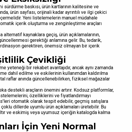
 sürdürme baskısı, ürün kartlarının kalitesine ve
a, ürün sayfası, orijinali kadar ayrıntılı ve ilgi çekici
i içermelidir. Yeni listelemelerin manuel müdahale
tomatik içerik oluşturma ve zenginleştirme araçları
a alternatif kaynaklara geçiş, ürün açıklamalarının,
k güncellenmesi gerektiği anlamına gelir. Bu, tedarik,
oordinasyon gerektiren, önemsiz olmayan bir içerik
tlilik Çevikliği
rme yeteneği bir rekabet avantajıdır, ancak aynı zamanda
isteme dahil edilme ve eskilerinin kullanımdan kaldırılma
jital raflar anında güncellenebilirken, fiziksel mağazalar
ka destekli araçların önemini artırır. Kodsuz platformlar,
telemelerini, özelliklerini ve fiyatlandırmayı
'leri otomatik olarak tespit edebilir, geçmiş satışlara
 çoklu dillerde uyumlu ürün açıklamaları üretebilir. Bu
ısaltır ve eskimiş veya uyumsuz içeriğin katalogda kalma
nları İçin Yeni Normal