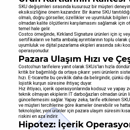
SKU değişimleri sırasında kusursuz bir müşteri deneyimi
eksiksizliğine önem kazandırır. Bir ikame SKU tanıtıldığınd
olmalı, doğru görseller, özellikler ve uyumluluk bilgiler
olmadan kalite ölçütlerini karşılamasını sağlamak için o
temel hale gelir.
Costco örneğinde, Kirkland Signature ürünleri için iç vey
sertifikaların ve hatta ambalaj ayrıntılarının toplu olara
uyumluluk ve dijital pazarlama ekipleri arasında sıkı k
operasyonudur.
Pazara Ulaşım Hızı ve Çeşi
Costco'nun tarifelere yanıt olarak SKUs'ları hızla döndü
kritik bir bağımlılığı da ortaya çıkarır: yeni ürünlerin s
hızı. E-ticarette bu çeviklik daha da belirgindir, çünkü di
lojistik kurşun süresine ihtiyaç duyar.
Hız ihtiyacı, içerik operasyonlarında kodsuz ve yapay ze
teknik olmayan ekiplerin IT darboğazları olmadan ürün lis
güncellemesini sağlar. Yapay zeka, tarife etkilenen SKUs
ve müşteri tercihlerine göre ikameler önerebilir ve hatta
teknolojiler, yeni ürünler için pazara ulaşım süresini k
riskini en aza indirir.
Hipotez: İçerik Operasyo