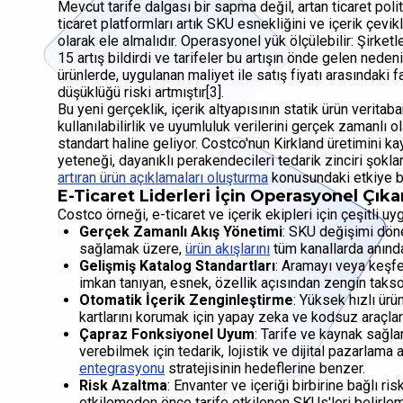
Mevcut tarife dalgası bir sapma değil, artan ticaret polit
ticaret platformları artık SKU esnekliğini ve içerik çevik
olarak ele almalıdır. Operasyonel yük ölçülebilir: Şirketl
15 artış bildirdi ve tarifeler bu artışın önde gelen nede
ürünlerde, uygulanan maliyet ile satış fiyatı arasındaki fa
düşüklüğü riski artmıştır[3].
Bu yeni gerçeklik, içerik altyapısının statik ürün veritab
kullanılabilirlik ve uyumluluk verilerini gerçek zamanlı
standart haline geliyor. Costco'nun Kirkland üretimini k
yeteneği, dayanıklı perakendecileri tedarik zinciri şokla
artıran ürün açıklamaları oluşturma
konusundaki etkiye bi
E-Ticaret Liderleri İçin Operasyonel Çıka
Costco örneği, e-ticaret ve içerik ekipleri için çeşitli uy
Gerçek Zamanlı Akış Yönetimi
: SKU değişimi döne
sağlamak üzere,
ürün akışlarını
tüm kanallarda anınd
Gelişmiş Katalog Standartları
: Aramayı veya keşfe
imkan tanıyan, esnek, özellik açısından zengin tak
Otomatik İçerik Zenginleştirme
: Yüksek hızlı ürü
kartlarını korumak için yapay zeka ve kodsuz araçlar
Çapraz Fonksiyonel Uyum
: Tarife ve kaynak sağlam
verebilmek için tedarik, lojistik ve dijital pazarlama 
entegrasyonu
stratejisinin hedeflerine benzer.
Risk Azaltma
: Envanter ve içeriği birbirine bağlı ri
etkilemeden önce tarife etkilenen SKUs'leri belirlem