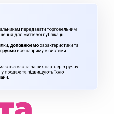
чальникам передавати торговельним
шення для миттєвої публікації.
лки,
доповнюємо
характеристики та
егруємо
все напряму в системи
мають з вас та ваших партнерів ручну
 у продаж та підвищують їхню
лайн.
та