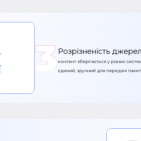
3
Розрізненість джере
контент зберігається у різних систе
єдиний, зручний для передачі паке