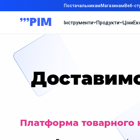
Постачальникам
Магазинам
Веб-ст
Інструменти
Продукти
Ціни
Ек
Доставимо
Платформа товарного 