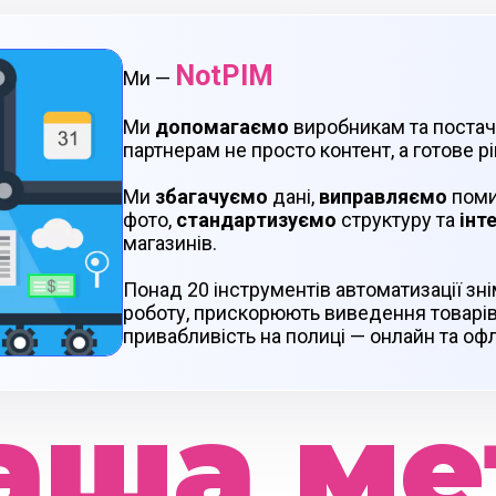
NotPIM
Ми —
Ми
допомагаємо
виробникам та поста
партнерам не просто контент, а готове рі
Ми
збагачуємо
дані,
виправляємо
поми
фото,
стандартизуємо
структуру та
інт
магазинів.
Понад 20 інструментів автоматизації зні
роботу, прискорюють виведення товарів
привабливість на полиці — онлайн та оф
аша ме