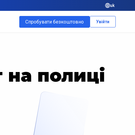
uk
Спробувати безкоштовно
Увійти
 на полиці