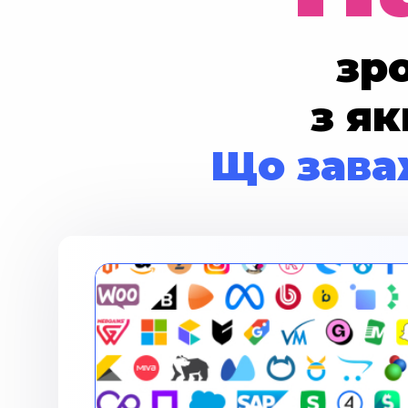
зр
з я
Що зава