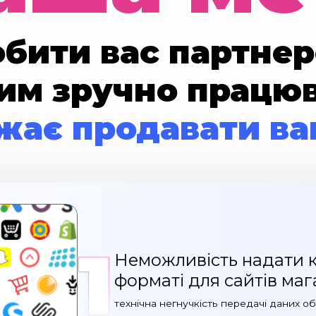
обити вас партнер
ким зручно працюв
жає продавати ва
1
Неможливість надати к
форматі для сайтів маг
технічна негнучкість передачі даних о