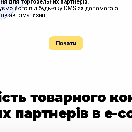
ня для торговельних партнерів.
уємо його під будь-яку CMS за допомогою
тів автоматизації.
Почати
сть товарного ко
х партнерів в e-