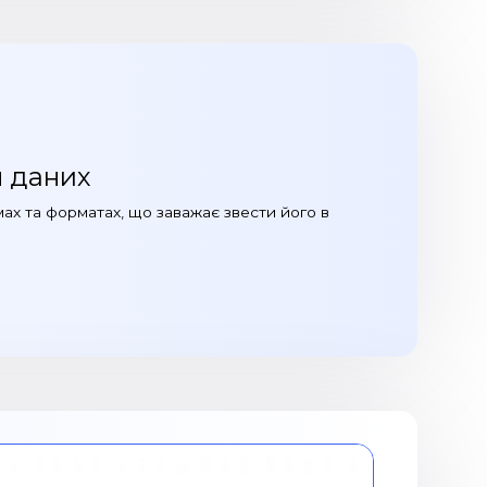
л даних
мах та форматах, що заважає звести його в
т