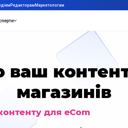
удіям
Редакторам
Маркетологам
сперти
 ваш контент
магазинів
контенту для eCom