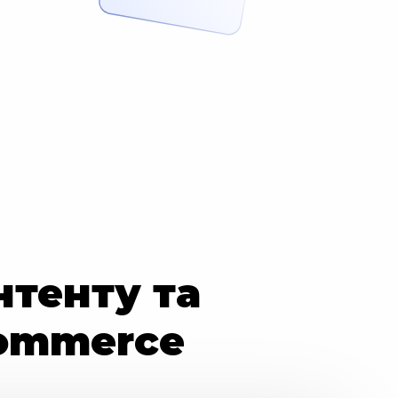
нтенту та
commerce