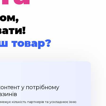
ом,
ати!
ш товар?
онтент у потрібному
азинів
бмежує кількість партнерів та ускладнює їхню