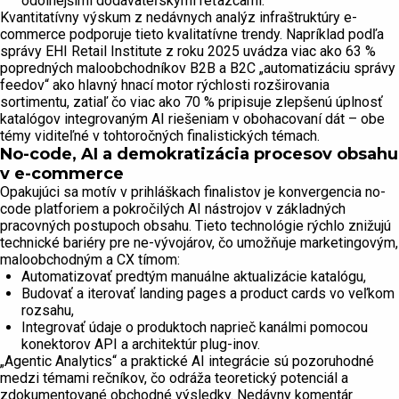
odolnejšími dodávateľskými reťazcami.
Kvantitatívny výskum z nedávnych analýz infraštruktúry e-
commerce podporuje tieto kvalitatívne trendy. Napríklad podľa
správy EHI Retail Institute z roku 2025 uvádza viac ako 63 %
popredných maloobchodníkov B2B a B2C „automatizáciu správy
feedov“ ako hlavný hnací motor rýchlosti rozširovania
sortimentu, zatiaľ čo viac ako 70 % pripisuje zlepšenú úplnosť
katalógov integrovaným AI riešeniam v obohacovaní dát – obe
témy viditeľné v tohtoročných finalistických témach.
No-code, AI a demokratizácia procesov obsahu
v e-commerce
Opakujúci sa motív v prihláškach finalistov je konvergencia no-
code platforiem a pokročilých AI nástrojov v základných
pracovných postupoch obsahu. Tieto technológie rýchlo znižujú
technické bariéry pre ne-vývojárov, čo umožňuje marketingovým,
maloobchodným a CX tímom:
Automatizovať predtým manuálne aktualizácie katalógu,
Budovať a iterovať landing pages a product cards vo veľkom
rozsahu,
Integrovať údaje o produktoch naprieč kanálmi pomocou
konektorov API a architektúr plug-inov.
„Agentic Analytics“ a praktické AI integrácie sú pozoruhodné
medzi témami rečníkov, čo odráža teoretický potenciál a
zdokumentované obchodné výsledky. Nedávny komentár