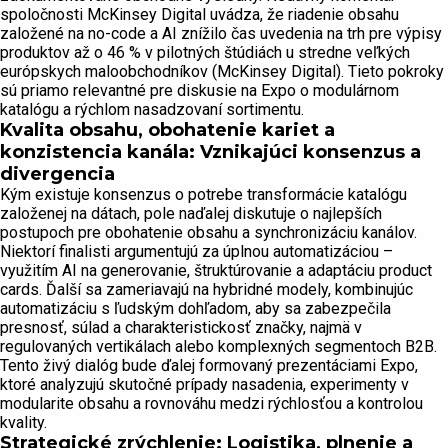
spoločnosti McKinsey Digital uvádza, že riadenie obsahu
založené na no-code a AI znížilo čas uvedenia na trh pre výpisy
produktov až o 46 % v pilotných štúdiách u stredne veľkých
európskych maloobchodníkov (McKinsey Digital). Tieto pokroky
sú priamo relevantné pre diskusie na Expo o modulárnom
katalógu a rýchlom nasadzovaní sortimentu.
Kvalita obsahu, obohatenie kariet a
konzistencia kanála: Vznikajúci konsenzus a
divergencia
Kým existuje konsenzus o potrebe transformácie katalógu
založenej na dátach, pole naďalej diskutuje o najlepších
postupoch pre obohatenie obsahu a synchronizáciu kanálov.
Niektorí finalisti argumentujú za úplnou automatizáciou –
využitím AI na generovanie, štruktúrovanie a adaptáciu product
cards. Ďalší sa zameriavajú na hybridné modely, kombinujúc
automatizáciu s ľudským dohľadom, aby sa zabezpečila
presnosť, súlad a charakteristickosť značky, najmä v
regulovaných vertikálach alebo komplexných segmentoch B2B.
Tento živý dialóg bude ďalej formovaný prezentáciami Expo,
ktoré analyzujú skutočné prípady nasadenia, experimenty v
modularite obsahu a rovnováhu medzi rýchlosťou a kontrolou
kvality.
Strategické zrýchlenie: Logistika, plnenie a