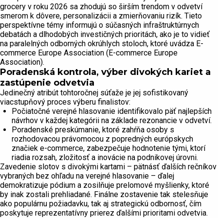
grocery v roku 2026 sa zhodujú so širším trendom v odvetví
smerom k dôvere, personalizácii a zmierňovaniu rizík. Tieto
perspektívne témy informujú o súčasných infraštruktúrnych
debatách a dlhodobých investičných prioritách, ako je to vidieť
na paralelných odborných okrúhlych stoloch, ktoré uvádza E-
commerce Europe Association (E-commerce Europe
Association).
Poradenská kontrola, výber divokých kariet a
zastúpenie odvetvia
Jedinečný atribút tohtoročnej súťaže je jej sofistikovaný
viacstupňový proces výberu finalistov:
Počiatočné verejné hlasovanie identifikovalo päť najlepších
návrhov v každej kategórii na základe rezonancie v odvetví.
Poradenské preskúmanie, ktoré zahŕňa osoby s
rozhodovacou právomocou z popredných európskych
značiek e-commerce, zabezpečuje hodnotenie tými, ktorí
riadia rozsah, zložitosť a inovácie na podnikovej úrovni.
Zavedenie slotov s divokými kartami – pätnásť ďalších rečníkov
vybraných bez ohľadu na verejné hlasovanie – ďalej
demokratizuje pódium a zosilňuje prelomové myšlienky, ktoré
by inak zostali prehliadané. Finálne zostavenie tak stelesňuje
ako populárnu požiadavku, tak aj strategickú odbornosť, čím
poskytuje reprezentatívny prierez ďalšími prioritami odvetvia.