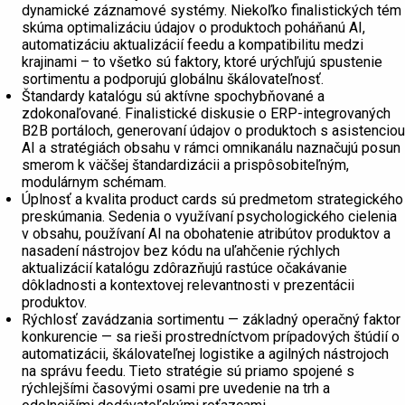
dynamické záznamové systémy. Niekoľko finalistických tém
skúma optimalizáciu údajov o produktoch poháňanú AI,
automatizáciu aktualizácií feedu a kompatibilitu medzi
krajinami – to všetko sú faktory, ktoré urýchľujú spustenie
sortimentu a podporujú globálnu škálovateľnosť.
Štandardy katalógu sú aktívne spochybňované a
zdokonaľované. Finalistické diskusie o ERP-integrovaných
B2B portáloch, generovaní údajov o produktoch s asistenciou
AI a stratégiách obsahu v rámci omnikanálu naznačujú posun
smerom k väčšej štandardizácii a prispôsobiteľným,
modulárnym schémam.
Úplnosť a kvalita product cards sú predmetom strategického
preskúmania. Sedenia o využívaní psychologického cielenia
v obsahu, používaní AI na obohatenie atribútov produktov a
nasadení nástrojov bez kódu na uľahčenie rýchlych
aktualizácií katalógu zdôrazňujú rastúce očakávanie
dôkladnosti a kontextovej relevantnosti v prezentácii
produktov.
Rýchlosť zavádzania sortimentu — základný operačný faktor
konkurencie — sa rieši prostredníctvom prípadových štúdií o
automatizácii, škálovateľnej logistike a agilných nástrojoch
na správu feedu. Tieto stratégie sú priamo spojené s
rýchlejšími časovými osami pre uvedenie na trh a