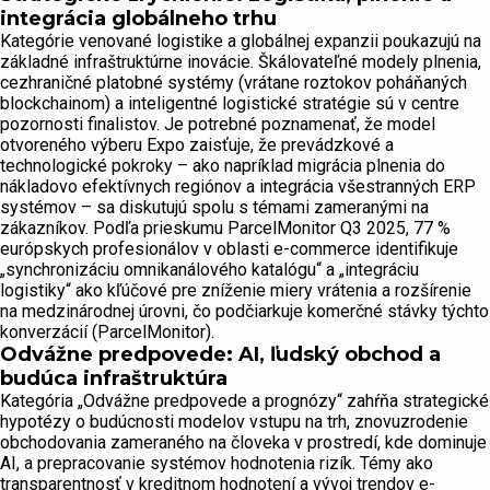
integrácia globálneho trhu
Kategórie venované logistike a globálnej expanzii poukazujú na
základné infraštruktúrne inovácie. Škálovateľné modely plnenia,
cezhraničné platobné systémy (vrátane roztokov poháňaných
blockchainom) a inteligentné logistické stratégie sú v centre
pozornosti finalistov. Je potrebné poznamenať, že model
otvoreného výberu Expo zaisťuje, že prevádzkové a
technologické pokroky – ako napríklad migrácia plnenia do
nákladovo efektívnych regiónov a integrácia všestranných ERP
systémov – sa diskutujú spolu s témami zameranými na
zákazníkov. Podľa prieskumu ParcelMonitor Q3 2025, 77 %
európskych profesionálov v oblasti e-commerce identifikuje
„synchronizáciu omnikanálového katalógu“ a „integráciu
logistiky“ ako kľúčové pre zníženie miery vrátenia a rozšírenie
na medzinárodnej úrovni, čo podčiarkuje komerčné stávky týchto
konverzácií (ParcelMonitor).
Odvážne predpovede: AI, ľudský obchod a
budúca infraštruktúra
Kategória „Odvážne predpovede a prognózy“ zahŕňa strategické
hypotézy o budúcnosti modelov vstupu na trh, znovuzrodenie
obchodovania zameraného na človeka v prostredí, kde dominuje
AI, a prepracovanie systémov hodnotenia rizík. Témy ako
transparentnosť v kreditnom hodnotení a vývoj trendov e-