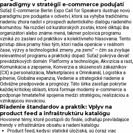
paradigmy v stratégii e-commerce podujatí
Súťaž E-commerce Berlin Expo Call for Speakers ilustruje novú
paradigmu pre podujatia v odvetví, ktorá sa vyhýba tradičnému
riadeniu zhora nadol v prospech autentického dialógu riadeného
komunitou. Na rozdiel od kurátorských zostáv, ktoré diktujú iba
organizátori alebo známe mená, takmer polovica programu
vzniká zo zaslaní od praktikov a kolektívneho hlasovania. Tento
prístup dáva priamy hlas tým, ktorí riadia operácie v reálnom
čase, výzvy a technologické zmeny „na zemi“ – čím sa zvyšuje
relevantnosť programu a praktický dopad. Súťaž pokrýva deväť
prevádzkových domén: Platformy a technológie, Akvizícia a rast,
Komunikácia a zapojenie, Konverzia a skúsenosti zákazníkov
(CX) a personalizácia, Marketplaces a Omnikanál, Logistika a
plnenie, Globálna expanzia, Vedenie a strategické riadenie a
Odvážne predpovede a prognózy. Táto šírka zaisťuje pokrytie
každej kritickej oblasti, ktorá formuje moderný e-commerce a
podporuje hmatateľné spojenia medzi stratégiou, realizáciou a
vznikajúcou inováciou.
Riadenie štandardov a praktík: Vplyv na
product feed a infraštruktúru katalógu
Hovorené témy, ktoré postúpili do finále, odhaľujú prevládajúce
trendy v infraštruktúre obsahu a riadení katalógu:
Product feed, kedysi statické úložiská, sú čoraz viac