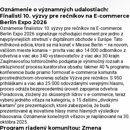
Oznámenie o významných udalostiach:
Finalisti 10. výzvy pre rečníkov na E-commerce
Berlin Expo 2026
Oznámenie finalistov 10. výzvy pre rečníkov na E-commerce
Berlin Expo 2026 signalizuje rozhodujúci moment pre jedno z
najvplyvnejších stretnutí v digitálnom obchode v Európe. Táto
míľniková edícia, ktorá sa má konať v Messe Berlin – na novom,
väčšom mieste konania – privíta viac ako 14 000 odborníkov z
odvetvia a viac ako 340 vystavovateľov z viac ako 30 krajín.
Zaujímavosťou tohtoročného podujatia je výnimočný rozsah a
inkluzívnosť procesu kurátorstva obsahu: takmer 40 % programu
konferencie bude priamo formovať e-commerce komunita
prostredníctvom otvorenej súťaže Výzva pre rečníkov. S 950
prihláškami a viac ako 25 000 odovzdanými verejnými hlasmi,
proces odráža bezprecedentnú úroveň zapojenia odvetvia.
Poradcovia, zložený zo skúsených lídrov v e-commerce, teraz
vyberú jedného víťaza na kategóriu, s 15 ďalšími „divokými
kartami“ pre prezentujúcich, ktoré zabezpečia, že budú
prezentované aj inovatívne hlasy mimo hlavných výsledkov
hlasovania. Oznámenie konečných víťazov je naplánované na 30.
októbra 2025.
Program riadený komunitou: Zmena