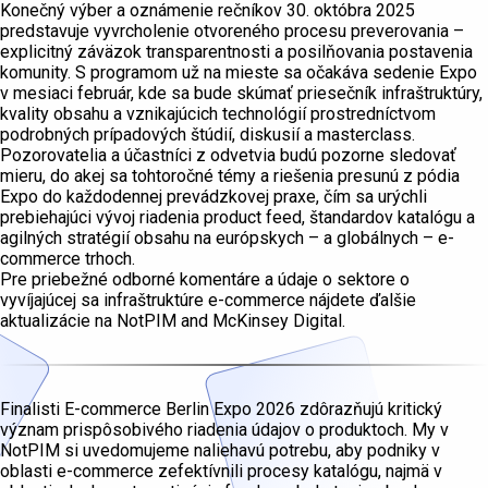
Konečný výber a oznámenie rečníkov 30. októbra 2025
predstavuje vyvrcholenie otvoreného procesu preverovania –
explicitný záväzok transparentnosti a posilňovania postavenia
komunity. S programom už na mieste sa očakáva sedenie Expo
v mesiaci február, kde sa bude skúmať priesečník infraštruktúry,
kvality obsahu a vznikajúcich technológií prostredníctvom
podrobných prípadových štúdií, diskusií a masterclass.
Pozorovatelia a účastníci z odvetvia budú pozorne sledovať
mieru, do akej sa tohtoročné témy a riešenia presunú z pódia
Expo do každodennej prevádzkovej praxe, čím sa urýchli
prebiehajúci vývoj riadenia product feed, štandardov katalógu a
agilných stratégií obsahu na európskych – a globálnych – e-
commerce trhoch.
Pre priebežné odborné komentáre a údaje o sektore o
vyvíjajúcej sa infraštruktúre e-commerce nájdete ďalšie
aktualizácie na NotPIM and McKinsey Digital.
Finalisti E-commerce Berlin Expo 2026 zdôrazňujú kritický
význam prispôsobivého riadenia údajov o produktoch. My v
NotPIM si uvedomujeme naliehavú potrebu, aby podniky v
oblasti e-commerce zefektívnili procesy katalógu, najmä v