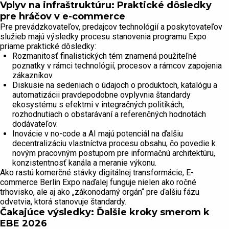
Vplyv na infraštruktúru: Praktické dôsledky
pre hráčov v e-commerce
Pre prevádzkovateľov, predajcov technológií a poskytovateľov
služieb majú výsledky procesu stanovenia programu Expo
priame praktické dôsledky:
Rozmanitosť finalistických tém znamená použiteľné
poznatky v rámci technológií, procesov a rámcov zapojenia
zákazníkov.
Diskusie na sedeniach o údajoch o produktoch, katalógu a
automatizácii pravdepodobne ovplyvnia štandardy
ekosystému s efektmi v integračných politikách,
rozhodnutiach o obstarávaní a referenčných hodnotách
dodávateľov.
Inovácie v no-code a AI majú potenciál na ďalšiu
decentralizáciu vlastníctva procesu obsahu, čo povedie k
novým pracovným postupom pre informačnú architektúru,
konzistentnosť kanála a meranie výkonu.
Ako rastú komerčné stávky digitálnej transformácie, E-
commerce Berlin Expo naďalej funguje nielen ako ročné
trhovisko, ale aj ako „zákonodarný orgán“ pre ďalšiu fázu
odvetvia, ktorá stanovuje štandardy.
Čakajúce výsledky: Ďalšie kroky smerom k
EBE 2026