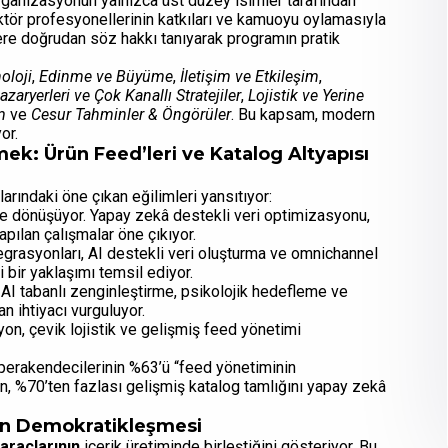
Organizasyonun yalnızca üst düzey isimler tarafından
ktör profesyonellerinin katkıları ve kamuoyu oylamasıyla
ere doğrudan söz hakkı tanıyarak programın pratik
oloji
,
Edinme ve Büyüme
,
İletişim ve Etkileşim
,
azaryerleri ve Çok Kanallı Stratejiler
,
Lojistik ve Yerine
m
ve
Cesur Tahminler & Öngörüler
. Bu kapsam, modern
or.
mek: Ürün Feed’leri ve Katalog Altyapısı
larındaki öne çıkan eğilimleri yansıtıyor:
e dönüşüyor. Yapay zekâ destekli veri optimizasyonu,
pılan çalışmalar öne çıkıyor.
grasyonları, AI destekli veri oluşturma ve omnichannel
i bir yaklaşımı temsil ediyor.
i. AI tabanlı zenginleştirme, psikolojik hedefleme ve
n ihtiyacı vurguluyor.
on, çevik lojistik ve gelişmiş feed yönetimi
perakendecilerinin %63’ü “feed yönetiminin
, %70’ten fazlası gelişmiş katalog tamlığını yapay zekâ
nin Demokratikleşmesi
 araçlarının
içerik üretiminde birleştiğini gösteriyor. Bu