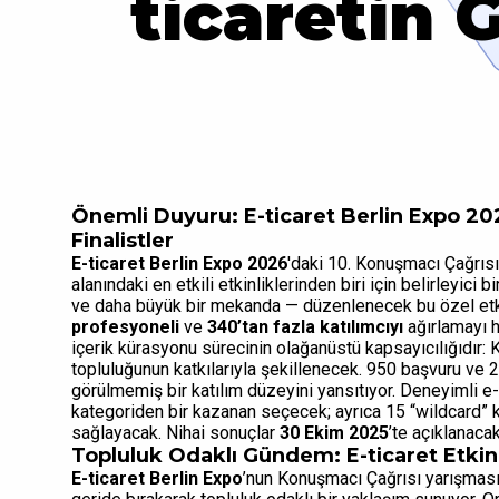
ticaretin 
Önemli Duyuru: E-ticaret Berlin Expo 202
Finalistler
E-ticaret Berlin Expo 2026
'daki 10. Konuşmacı Çağrısı f
alanındaki en etkili etkinliklerinden biri için belirleyici
ve daha büyük bir mekanda — düzenlenecek bu özel etki
profesyoneli
ve
340’tan fazla katılımcıyı
ağırlamayı he
içerik kürasyonu sürecinin olağanüstü kapsayıcılığıdır: 
topluluğunun katkılarıyla şekillenecek. 950 başvuru ve 
görülmemiş bir katılım düzeyini yansıtıyor. Deneyimli e-
kategoriden bir kazanan seçecek; ayrıca 15 “wildcard” 
sağlayacak. Nihai sonuçlar
30 Ekim 2025
’te açıklanacak
Topluluk Odaklı Gündem: E-ticaret Etkin
E-ticaret Berlin Expo
’nun Konuşmacı Çağrısı yarışması