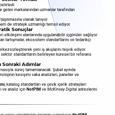
elirledi.
e gelen markalarından uzmanlar tarafından
 taşınmasına olanak tanıyor.
hem de stratejik uzmanlığı temsil ediyor.
Pratik Sonuçlar
eri etkileşimi alanlarında uygulanabilir içgörüler sağlıyor.
n tartışmalar, ekosistem standartlarını ve tedarikçi
erkezsizleştirerek yeni iş akışlarını teşvik ediyor.
il, sektör standartlarını belirleyen küresel bir referans
u Sonraki Adımlar
nmasıyla süreç tamamlanacak. Şubat ayında
nolojinin kesişimi vaka analizleri, paneller ve
imi
, katalog standartları ve çevik içerik stratejileri
i ve analiz için
NotPIM
ve
McKinsey Digital
adreslerini
ürün verisi yönetiminin önemini vurguluyor.
NotPIM