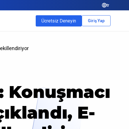
tr
Ücretsiz Deneyin
Giriş Yap
ekillendiriyor
6: Konuşmacı
çıklandı, E-