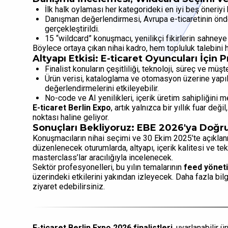
İlk halk oylaması her kategorideki en iyi beş öneriyi b
Danışman değerlendirmesi, Avrupa e-ticaretinin önd
gerçekleştirildi.
15 “wildcard” konuşmacı, yenilikçi fikirlerin sahneye
Böylece ortaya çıkan nihai kadro, hem topluluk talebini 
Altyapı Etkisi: E-ticaret Oyuncuları İçin 
Finalist konuların çeşitliliği, teknoloji, süreç ve müşt
Ürün verisi, kataloglama ve otomasyon üzerine yapıla
değerlendirmelerini etkileyebilir.
No-code ve AI yenilikleri, içerik üretim sahipliğini m
E-ticaret Berlin Expo
, artık yalnızca bir yıllık fuar değ
noktası haline geliyor.
Sonuçları Bekliyoruz: EBE 2026'ya Doğr
Konuşmacıların nihai seçimi ve 30 Ekim 2025’te açıkla
düzenlenecek oturumlarda, altyapı, içerik kalitesi ve tek
masterclass’lar aracılığıyla incelenecek.
Sektör profesyonelleri, bu yılın temalarının
feed yönet
üzerindeki etkilerini yakından izleyecek. Daha fazla bilg
ziyaret edebilirsiniz.
E-ticaret Berlin Expo 2026 finalistleri
, uyarlanabilir 