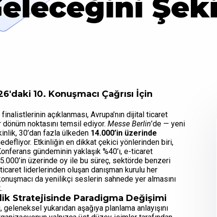
Geleceğini Şeki
6'daki 10. Konuşmacı Çağrısı İçin
inalistlerinin açıklanması, Avrupa’nın dijital ticaret
 bir dönüm noktasını temsil ediyor.
Messe Berlin
’de — yeni
nlik, 30’dan fazla ülkeden
14.000’in üzerinde
defliyor. Etkinliğin en dikkat çekici yönlerinden biri,
Konferans gündeminin yaklaşık %40’ı, e-ticaret
25.000’in üzerinde oy ile bu süreç, sektörde benzeri
ticaret liderlerinden oluşan danışman kurulu her
konuşmacı da yenilikçi seslerin sahnede yer almasını
.
lik Stratejisinde Paradigma Değişimi
, geleneksel yukarıdan aşağıya planlama anlayışını