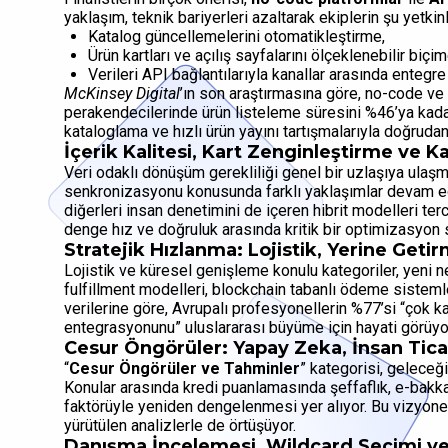
yaklaşım, teknik bariyerleri azaltarak ekiplerin şu yetkin
Katalog güncellemelerini otomatikleştirme,
Ürün kartları ve açılış sayfalarını ölçeklenebilir biç
Verileri API bağlantılarıyla kanallar arasında entegr
McKinsey Digital
’ın son araştırmasına göre, no-code ve A
perakendecilerinde ürün listeleme süresini %46’ya kadar
kataloglama ve hızlı ürün yayını tartışmalarıyla doğrudan 
İçerik Kalitesi, Kart Zenginleştirme ve Kan
Veri odaklı dönüşüm gerekliliği genel bir uzlaşıya ulaşm
senkronizasyonu konusunda farklı yaklaşımlar devam ed
diğerleri insan denetimini de içeren hibrit modelleri te
denge hız ve doğruluk arasında kritik bir optimizasyon s
Stratejik Hızlanma: Lojistik, Yerine Get
Lojistik ve küresel genişleme konulu kategoriler, yeni n
fulfillment modelleri, blockchain tabanlı ödeme sistemleri 
verilerine göre, Avrupalı profesyonellerin %77’si “çok k
entegrasyonunu” uluslararası büyüme için hayati görüyo
Cesur Öngörüler: Yapay Zeka, İnsan Ticar
“
Cesur Öngörüler ve Tahminler
” kategorisi, geleceği
Konular arasında kredi puanlamasında şeffaflık, e-bakkal
faktörüyle yeniden dengelenmesi yer alıyor. Bu vizyone
yürütülen analizlerle de örtüşüyor.
Danışma İncelemesi, Wildcard Seçimi ve