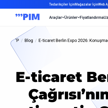
Tedarikçiler İçin
Mağazalar İçin
Web Aj
Araçlar
Ürünler
Fiyatlandırma
Uz
'P
Blog
E-ticaret Berlin Expo 2026: Konuşmacı 
E-ticaret B
Çağrısı’nın