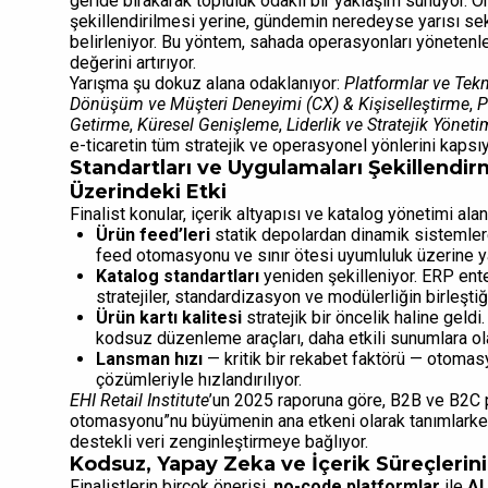
geride bırakarak topluluk odaklı bir yaklaşım sunuyor. 
şekillendirilmesi yerine, gündemin neredeyse yarısı se
belirleniyor. Bu yöntem, sahada operasyonları yönetenl
değerini artırıyor.
Yarışma şu dokuz alana odaklanıyor:
Platformlar ve Tekn
Dönüşüm ve Müşteri Deneyimi (CX) & Kişiselleştirme
,
P
Getirme
,
Küresel Genişleme
,
Liderlik ve Stratejik Yöneti
e-ticaretin tüm stratejik ve operasyonel yönlerini kapsıy
Standartları ve Uygulamaları Şekillendir
Üzerindeki Etki
Finalist konular, içerik altyapısı ve katalog yönetimi alan
Ürün feed’leri
statik depolardan dinamik sistemler
feed otomasyonu ve sınır ötesi uyumluluk üzerine ya
Katalog standartları
yeniden şekilleniyor. ERP ente
stratejiler, standardizasyon ve modülerliğin birleştiğ
Ürün kartı kalitesi
stratejik bir öncelik haline geld
kodsuz düzenleme araçları, daha etkili sunumlara ola
Lansman hızı
— kritik bir rekabet faktörü — otomasy
çözümleriyle hızlandırılıyor.
EHI Retail Institute
’un 2025 raporuna göre, B2B ve B2C 
otomasyonu”nu büyümenin ana etkeni olarak tanımlarken
destekli veri zenginleştirmeye bağlıyor.
Kodsuz, Yapay Zeka ve İçerik Süreçleri
Finalistlerin birçok önerisi,
no-code platformlar
ile
AI