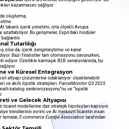
likleri kazanmasını sağlıyor:
imde oluşturma,
e etme.
I tabanlı içerik yönetimi, orta ölçekli Avrupa
 azaltabiliyor. Bu gelişmeler, Expo’daki modüler
bağlantılı.
al Tutarlılığı
ış olsa da, içerik zenginleştirme ve kanal
iyor. Bazı finalistler tam otomasyonu savunurken,
rcih ediyor. Özellikle karmaşık B2B senaryolarında, bu
ağlıyor.
irme ve Küresel Entegrasyon
esil altyapı çözümlerine odaklanıyor: ölçeklenebilir
ve akıllı lojistik stratejileri.
ParcelMonitor Q3 2025
anallı katalog senkronizasyonu”nu ve “lojistik
r.
eti ve Gelecek Altyapısı
n ticaret modellerine dair stratejik hipotezleri kapsıyor.
iye trendlerinin evrimi ve AI merkezli ticaretin insan
r temalar,
E-commerce Europe Association
tarafından
 Sektör Temsili