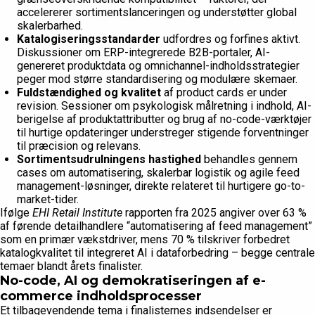
accelererer sortimentslanceringen og understøtter global
skalerbarhed.
Katalogiseringsstandarder
udfordres og forfines aktivt.
Diskussioner om ERP-integrerede B2B-portaler, AI-
genereret produktdata og omnichannel-indholdsstrategier
peger mod større standardisering og modulære skemaer.
Fuldstændighed og kvalitet
af product cards er under
revision. Sessioner om psykologisk målretning i indhold, AI-
berigelse af produktattributter og brug af no-code-værktøjer
til hurtige opdateringer understreger stigende forventninger
til præcision og relevans.
Sortimentsudrulningens hastighed
behandles gennem
cases om automatisering, skalerbar logistik og agile feed
management-løsninger, direkte relateret til hurtigere go-to-
market-tider.
Ifølge
EHI Retail Institute
rapporten fra 2025 angiver over 63 %
af førende detailhandlere “automatisering af feed management”
som en primær vækstdriver, mens 70 % tilskriver forbedret
katalogkvalitet til integreret AI i dataforbedring – begge centrale
temaer blandt årets finalister.
No-code, AI og demokratiseringen af e-
commerce indholdsprocesser
Et tilbagevendende tema i finalisternes indsendelser er