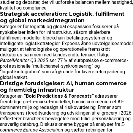
studier og debatter, der vil udforske balancen mellem hastighed,
kvalitet og compliance.
Strategisk acceleration: Logistik, fulfillment
og global markedsintegration
Kategorier for logistik og global ekspansion fokuserer på
nyskabelser inden for infrastruktur, såsom skalerbare
fulfillment-modeller, blockchain-betalingssystemer og
intelligente logistikstrategier. Expoens åbne udvælgelsesmodel
muliggør, at teknologiske og operationelle fremskridt
diskuteres sammen med kundevendte temaer. Ifølge
ParcelMonitor Q3 2025
ser 77 % af europæiske e-commerce-
professionelle “multichannel-synkronisering” og
“logistikintegration” som afgørende for lavere returgrader og
global vækst.
Dristige forudsigelser: AI, human commerce
og fremtidig infrastruktur
Kategorien
“Bold Predictions & Forecasts”
adresserer
fremtidige go-to-market-modeller, human commerce i et AI-
domineret miljø og redesign af risikovurdering. Emner som
transparens i kreditvurdering og udviklingen af e-grocery i 2026
reflekterer branchens bevægelse mod tillid, personalisering og
ansvarlig databrug. Diskussionerne bygger på analyser fra
E-
commerce Europe Association
og sætter retningen for