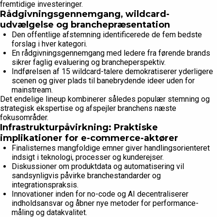
fremtidige investeringer.
Rådgivningsgennemgang, wildcard-
udvælgelse og branchepræsentation
Den offentlige afstemning identificerede de fem bedste
forslag i hver kategori.
En rådgivningsgennemgang med ledere fra førende brands
sikrer faglig evaluering og brancheperspektiv.
Indførelsen af 15 wildcard-talere demokratiserer yderligere
scenen og giver plads til banebrydende ideer uden for
mainstream.
Det endelige lineup kombinerer således populær stemning og
strategisk ekspertise og afspejler branchens næste
fokusområder.
Infrastrukturpåvirkning: Praktiske
implikationer for e-commerce-aktører
Finalisternes mangfoldige emner giver handlingsorienteret
indsigt i teknologi, processer og kunderejser.
Diskussioner om produktdata og automatisering vil
sandsynligvis påvirke branchestandarder og
integrationspraksis.
Innovationer inden for no-code og AI decentraliserer
indholdsansvar og åbner nye metoder for performance-
måling og datakvalitet.