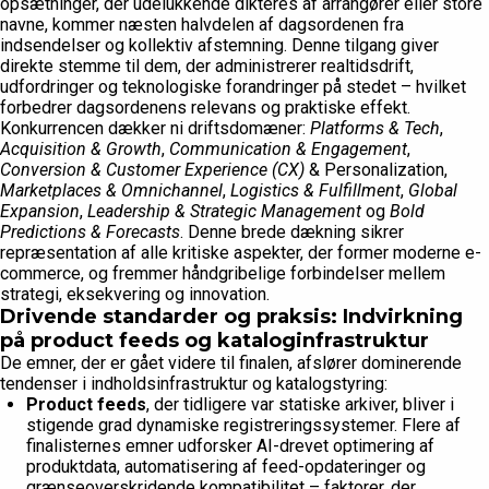
opsætninger, der udelukkende dikteres af arrangører eller store
navne, kommer næsten halvdelen af dagsordenen fra
indsendelser og kollektiv afstemning. Denne tilgang giver
direkte stemme til dem, der administrerer realtidsdrift,
udfordringer og teknologiske forandringer på stedet – hvilket
forbedrer dagsordenens relevans og praktiske effekt.
Konkurrencen dækker ni driftsdomæner:
Platforms & Tech
,
Acquisition & Growth
,
Communication & Engagement
,
Conversion & Customer Experience (CX)
& Personalization,
Marketplaces & Omnichannel
,
Logistics & Fulfillment
,
Global
Expansion
,
Leadership & Strategic Management
og
Bold
Predictions & Forecasts
. Denne brede dækning sikrer
repræsentation af alle kritiske aspekter, der former moderne e-
commerce, og fremmer håndgribelige forbindelser mellem
strategi, eksekvering og innovation.
Drivende standarder og praksis: Indvirkning
på product feeds og kataloginfrastruktur
De emner, der er gået videre til finalen, afslører dominerende
tendenser i indholdsinfrastruktur og katalogstyring:
Product feeds
, der tidligere var statiske arkiver, bliver i
stigende grad dynamiske registreringssystemer. Flere af
finalisternes emner udforsker AI-drevet optimering af
produktdata, automatisering af feed-opdateringer og
grænseoverskridende kompatibilitet – faktorer, der