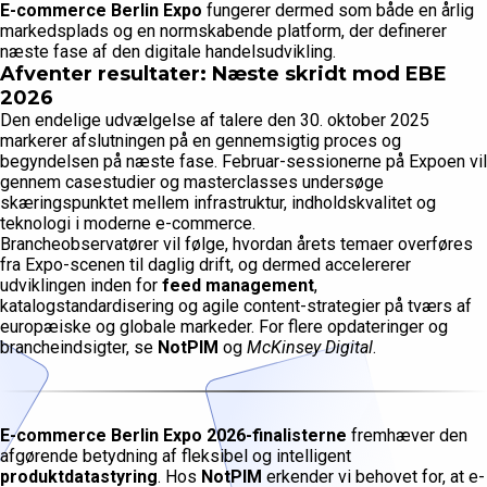
E-commerce Berlin Expo
fungerer dermed som både en årlig
markedsplads og en normskabende platform, der definerer
næste fase af den digitale handelsudvikling.
Afventer resultater: Næste skridt mod EBE
2026
Den endelige udvælgelse af talere den 30. oktober 2025
markerer afslutningen på en gennemsigtig proces og
begyndelsen på næste fase. Februar-sessionerne på Expoen vil
gennem casestudier og masterclasses undersøge
skæringspunktet mellem infrastruktur, indholdskvalitet og
teknologi i moderne e-commerce.
Brancheobservatører vil følge, hvordan årets temaer overføres
fra Expo-scenen til daglig drift, og dermed accelererer
udviklingen inden for
feed management
,
katalogstandardisering og agile content-strategier på tværs af
europæiske og globale markeder. For flere opdateringer og
brancheindsigter, se
NotPIM
og
McKinsey Digital
.
E-commerce Berlin Expo 2026-finalisterne
fremhæver den
afgørende betydning af fleksibel og intelligent
produktdatastyring
. Hos
NotPIM
erkender vi behovet for, at e-