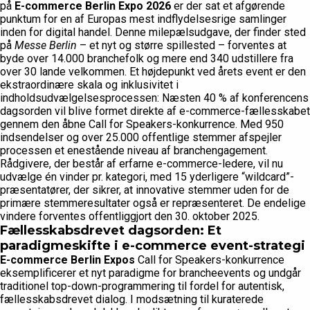
på
E-commerce Berlin Expo 2026
er der sat et afgørende
punktum for en af Europas mest indflydelsesrige samlinger
inden for digital handel. Denne milepælsudgave, der finder sted
på
Messe Berlin
– et nyt og større spillested – forventes at
byde over 14.000 branchefolk og mere end 340 udstillere fra
over 30 lande velkommen. Et højdepunkt ved årets event er den
ekstraordinære skala og inklusivitet i
indholdsudvælgelsesprocessen: Næsten 40 % af konferencens
dagsorden vil blive formet direkte af e-commerce-fællesskabet
gennem den åbne Call for Speakers-konkurrence. Med 950
indsendelser og over 25.000 offentlige stemmer afspejler
processen et enestående niveau af branchengagement.
Rådgivere, der består af erfarne e-commerce-ledere, vil nu
udvælge én vinder pr. kategori, med 15 yderligere “wildcard”-
præsentatører, der sikrer, at innovative stemmer uden for de
primære stemmeresultater også er repræsenteret. De endelige
vindere forventes offentliggjort den 30. oktober 2025.
Fællesskabsdrevet dagsorden: Et
paradigmeskifte i e-commerce event-strategi
E-commerce Berlin Expos
Call for Speakers-konkurrence
eksemplificerer et nyt paradigme for brancheevents og undgår
traditionel top-down-programmering til fordel for autentisk,
fællesskabsdrevet dialog. I modsætning til kuraterede