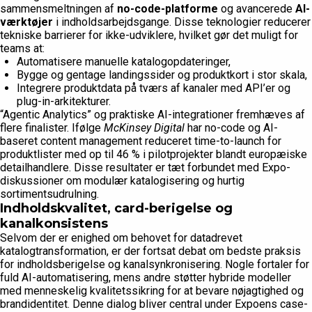
sammensmeltningen af
no-code-platforme
og avancerede
AI-
værktøjer
i indholdsarbejdsgange. Disse teknologier reducerer
tekniske barrierer for ikke-udviklere, hvilket gør det muligt for
teams at:
Automatisere manuelle katalogopdateringer,
Bygge og gentage landingssider og produktkort i stor skala,
Integrere produktdata på tværs af kanaler med API’er og
plug-in-arkitekturer.
“Agentic Analytics” og praktiske AI-integrationer fremhæves af
flere finalister. Ifølge
McKinsey Digital
har no-code og AI-
baseret content management reduceret time-to-launch for
produktlister med op til 46 % i pilotprojekter blandt europæiske
detailhandlere. Disse resultater er tæt forbundet med Expo-
diskussioner om modulær katalogisering og hurtig
sortimentsudrulning.
Indholdskvalitet, card-berigelse og
kanalkonsistens
Selvom der er enighed om behovet for datadrevet
katalogtransformation, er der fortsat debat om bedste praksis
for indholdsberigelse og kanalsynkronisering. Nogle fortaler for
fuld AI-automatisering, mens andre støtter hybride modeller
med menneskelig kvalitetssikring for at bevare nøjagtighed og
brandidentitet. Denne dialog bliver central under Expoens case-