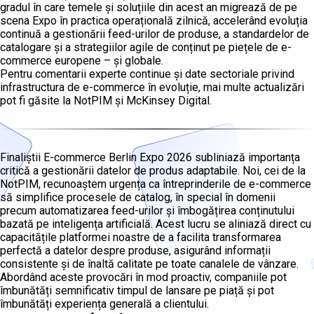
gradul în care temele și soluțiile din acest an migrează de pe
scena Expo în practica operațională zilnică, accelerând evoluția
continuă a gestionării feed-urilor de produse, a standardelor de
catalogare și a strategiilor agile de conținut pe piețele de e-
commerce europene – și globale.
Pentru comentarii experte continue și date sectoriale privind
infrastructura de e-commerce în evoluție, mai multe actualizări
pot fi găsite la NotPIM și McKinsey Digital.
Finaliștii E-commerce Berlin Expo 2026 subliniază importanța
critică a gestionării datelor de produs adaptabile. Noi, cei de la
NotPIM, recunoaștem urgența ca întreprinderile de e-commerce
să simplifice procesele de catalog, în special în domenii
precum automatizarea feed-urilor și îmbogățirea conținutului
bazată pe inteligența artificială. Acest lucru se aliniază direct cu
capacitățile platformei noastre de a facilita transformarea
perfectă a datelor despre produse, asigurând informații
consistente și de înaltă calitate pe toate canalele de vânzare.
Abordând aceste provocări în mod proactiv, companiile pot
îmbunătăți semnificativ timpul de lansare pe piață și pot
îmbunătăți experiența generală a clientului.