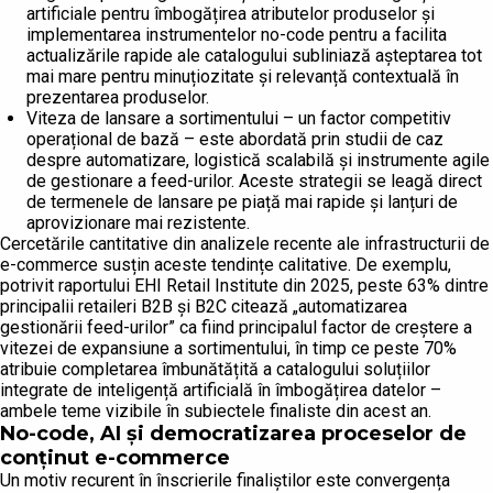
artificiale pentru îmbogățirea atributelor produselor și
implementarea instrumentelor no-code pentru a facilita
actualizările rapide ale catalogului subliniază așteptarea tot
mai mare pentru minuțiozitate și relevanță contextuală în
prezentarea produselor.
Viteza de lansare a sortimentului – un factor competitiv
operațional de bază – este abordată prin studii de caz
despre automatizare, logistică scalabilă și instrumente agile
de gestionare a feed-urilor. Aceste strategii se leagă direct
de termenele de lansare pe piață mai rapide și lanțuri de
aprovizionare mai rezistente.
Cercetările cantitative din analizele recente ale infrastructurii de
e-commerce susțin aceste tendințe calitative. De exemplu,
potrivit raportului EHI Retail Institute din 2025, peste 63% dintre
principalii retaileri B2B și B2C citează „automatizarea
gestionării feed-urilor” ca fiind principalul factor de creștere a
vitezei de expansiune a sortimentului, în timp ce peste 70%
atribuie completarea îmbunătățită a catalogului soluțiilor
integrate de inteligență artificială în îmbogățirea datelor –
ambele teme vizibile în subiectele finaliste din acest an.
No-code, AI și democratizarea proceselor de
conținut e-commerce
Un motiv recurent în înscrierile finaliștilor este convergența