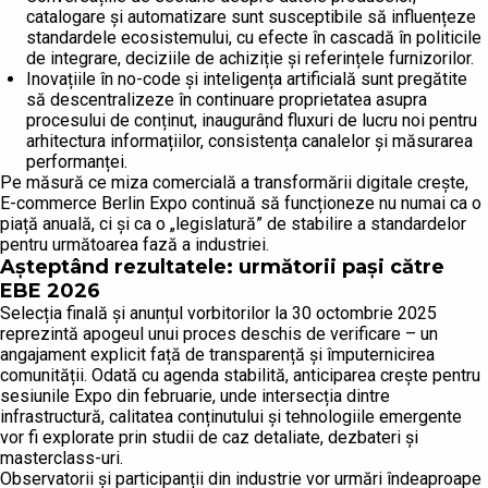
catalogare și automatizare sunt susceptibile să influențeze
standardele ecosistemului, cu efecte în cascadă în politicile
de integrare, deciziile de achiziție și referințele furnizorilor.
Inovațiile în no-code și inteligența artificială sunt pregătite
să descentralizeze în continuare proprietatea asupra
procesului de conținut, inaugurând fluxuri de lucru noi pentru
arhitectura informațiilor, consistența canalelor și măsurarea
performanței.
Pe măsură ce miza comercială a transformării digitale crește,
E-commerce Berlin Expo continuă să funcționeze nu numai ca o
piață anuală, ci și ca o „legislatură” de stabilire a standardelor
pentru următoarea fază a industriei.
Așteptând rezultatele: următorii pași către
EBE 2026
Selecția finală și anunțul vorbitorilor la 30 octombrie 2025
reprezintă apogeul unui proces deschis de verificare – un
angajament explicit față de transparență și împuternicirea
comunității. Odată cu agenda stabilită, anticiparea crește pentru
sesiunile Expo din februarie, unde intersecția dintre
infrastructură, calitatea conținutului și tehnologiile emergente
vor fi explorate prin studii de caz detaliate, dezbateri și
masterclass-uri.
Observatorii și participanții din industrie vor urmări îndeaproape