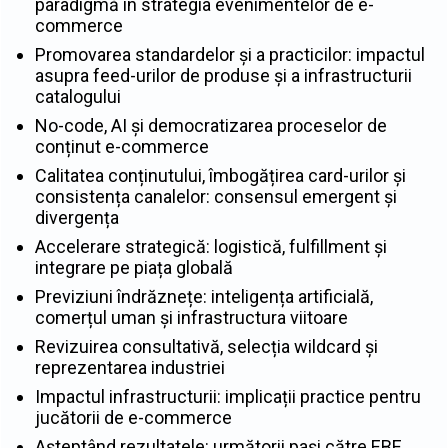
paradigmă în strategia evenimentelor de e-
commerce
Promovarea standardelor și a practicilor: impactul
asupra feed-urilor de produse și a infrastructurii
catalogului
No-code, AI și democratizarea proceselor de
conținut e-commerce
Calitatea conținutului, îmbogățirea card-urilor și
consistența canalelor: consensul emergent și
divergența
Accelerare strategică: logistică, fulfillment și
integrare pe piața globală
Previziuni îndrăznețe: inteligența artificială,
comerțul uman și infrastructura viitoare
Revizuirea consultativă, selecția wildcard și
reprezentarea industriei
Impactul infrastructurii: implicații practice pentru
jucătorii de e-commerce
Așteptând rezultatele: următorii pași către EBE