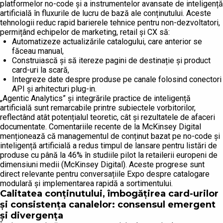
platformelor no-code și a instrumentelor avansate de inteligență
artificială în fluxurile de lucru de bază ale conținutului. Aceste
tehnologii reduc rapid barierele tehnice pentru non-dezvoltatori,
permițând echipelor de marketing, retail și CX să:
Automatizeze actualizările catalogului, care anterior se
făceau manual,
Construiască și să itereze pagini de destinație și product
card-uri la scară,
Integreze date despre produse pe canale folosind conectori
API și arhitecturi plug-in.
„Agentic Analytics” și integrările practice de inteligență
artificială sunt remarcabile printre subiectele vorbitorilor,
reflectând atât potențialul teoretic, cât și rezultatele de afaceri
documentate. Comentariile recente de la McKinsey Digital
menționează că managementul de conținut bazat pe no-code și
inteligență artificială a redus timpul de lansare pentru listări de
produse cu până la 46% în studiile pilot la retailerii europeni de
dimensiuni medii (McKinsey Digital). Aceste progrese sunt
direct relevante pentru conversațiile Expo despre catalogare
modulară și implementarea rapidă a sortimentului.
Calitatea conținutului, îmbogățirea card-urilor
și consistența canalelor: consensul emergent
și divergența