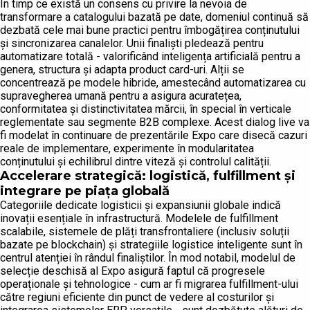
În timp ce există un consens cu privire la nevoia de
transformare a catalogului bazată pe date, domeniul continuă să
dezbată cele mai bune practici pentru îmbogățirea conținutului
și sincronizarea canalelor. Unii finaliști pledează pentru
automatizare totală - valorificând inteligența artificială pentru a
genera, structura și adapta product card-uri. Alții se
concentrează pe modele hibride, amestecând automatizarea cu
supravegherea umană pentru a asigura acuratețea,
conformitatea și distinctivitatea mărcii, în special în verticale
reglementate sau segmente B2B complexe. Acest dialog live va
fi modelat în continuare de prezentările Expo care disecă cazuri
reale de implementare, experimente în modularitatea
conținutului și echilibrul dintre viteză și controlul calității.
Accelerare strategică: logistică, fulfillment și
integrare pe piața globală
Categoriile dedicate logisticii și expansiunii globale indică
inovații esențiale în infrastructură. Modelele de fulfillment
scalabile, sistemele de plăți transfrontaliere (inclusiv soluții
bazate pe blockchain) și strategiile logistice inteligente sunt în
centrul atenției în rândul finaliștilor. În mod notabil, modelul de
selecție deschisă al Expo asigură faptul că progresele
operaționale și tehnologice - cum ar fi migrarea fulfillment-ului
către regiuni eficiente din punct de vedere al costurilor și