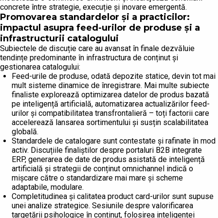
concrete între strategie, execuție și inovare emergentă.
Promovarea standardelor și a practicilor:
impactul asupra feed-urilor de produse și a
infrastructurii catalogului
Subiectele de discuție care au avansat în finale dezvăluie
tendințe predominante în infrastructura de conținut și
gestionarea catalogului:
Feed-urile de produse, odată depozite statice, devin tot mai
mult sisteme dinamice de înregistrare. Mai multe subiecte
finaliste explorează optimizarea datelor de produs bazată
pe inteligență artificială, automatizarea actualizărilor feed-
urilor și compatibilitatea transfrontalieră – toți factorii care
accelerează lansarea sortimentului și susțin scalabilitatea
globală.
Standardele de catalogare sunt contestate și rafinate în mod
activ. Discuțiile finaliștilor despre portaluri B2B integrate
ERP, generarea de date de produs asistată de inteligență
artificială și strategii de conținut omnichannel indică o
mișcare către o standardizare mai mare și scheme
adaptabile, modulare.
Completitudinea și calitatea product card-urilor sunt supuse
unei analize strategice. Sesiunile despre valorificarea
targetării psihologice în conținut, folosirea inteligenței