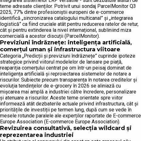
integrarea sistemelor ERP versatile - sunt dezbătute alături de
teme adresate clienților. Potrivit unui sondaj ParcelMonitor Q3
2025, 77% dintre profesioniștii europeni de e-commerce
identifică „sincronizarea catalogului multicanal” și „integrarea
logistică” ca fiind cruciale atât pentru reducerea ratelor de retur,
cât și pentru extinderea la nivel internațional, subliniind miza
comercială a acestor discuții (ParcelMonitor).
Previziuni îndrăznețe: inteligența artificială,
comerțul uman și infrastructura viitoare
Categoria „Predicții și previziuni îndrăznețe” cuprinde ipoteze
strategice privind viitorul modelelor de lansare pe piață,
reapariția comerțului centrat pe om într-un peisaj dominat de
inteligența artificială și reproiectarea sistemelor de notare a
riscurilor. Subiecte precum transparența în notarea creditelor și
evoluția tendințelor de e-grocery în 2026 se aliniază cu
mișcarea mai amplă a industriei către încredere, personalizare
și atenuare a riscurilor. Aceste teme orientate spre viitor
informează atât dezbaterile actuale privind infrastructura, cât și
prioritățile de investiții pe termen lung, după cum se vede în
mesele rotunde paralele ale experților raportate de E-commerce
Europe Association (E-commerce Europe Association).
Revizuirea consultativă, selecția wildcard și
reprezentarea industriei