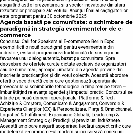
asigurând astfel prezentarea și a vocilor inovatoare din afara
rezultatelor principale ale votului. Anunțul final al câștigătorilor
este programat pentru 30 octombrie 2025.
Agenda bazată pe comunitate: o schimbare de
paradigmă în strategia evenimentelor de e-
commerce
Concursul Call for Speakers al E-commerce Berlin Expo
exemplifică o nouă paradigmă pentru evenimentele din
industrie, evitând programarea tradițională de sus în jos în
favoarea unui dialog autentic, bazat pe comunitate. Spre
deosebire de ofertele curate dictate exclusiv de organizatori
sau de nume mari, aproape jumătate din agendă provine din
înscrierile practicanților și din votul colectiv. Această abordare
oferă o voce directă celor care gestionează operațiunile,
provocările și schimbările tehnologice în timp real pe teren –
îmbunătățind relevanța agendei și impactul practic. Concursul se
întinde pe nouă domenii operaționale: Platforme & Tech,
Achiziție & Creștere, Comunicare & Angajament, Conversie &
Experiența Clienților (CX) & Personalizare, Piețe & Omnichannel,
Logistică & Fulfillment, Expansiune Globală, Leadership &
Management Strategic și Predicții și previziuni îndrăznețe.
Această amploare asigură acoperirea fiecărui aspect critic care
modelează e-commerce-ul modern și încurajează conexiuni