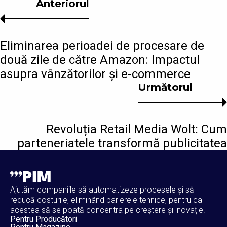
Anteriorul
Eliminarea perioadei de procesare de
două zile de către Amazon: Impactul
asupra vânzătorilor și e-commerce
Următorul
Revoluția Retail Media Wolt: Cum
parteneriatele transformă publicitatea
Ajutăm companiile să automatizeze procesele și să
reducă costurile, eliminând barierele tehnice, pentru ca
acestea să se poată concentra pe creștere și inovație.
Pentru Producători