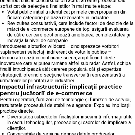
Un atribut unic al concursului din acest an este procesul său
sofisticat de selecție a finaliștilor în mai multe etape:
Votul public inițial a identificat primele cinci propuneri din
fiecare categorie pe baza rezonanței în industrie.
Revizuirea consultativă, care include factori de decizie de la
mărci de e-commerce europene de top, asigură evaluarea
de către cei care gestionează amploarea, complexitatea și
inovația la nivel de companie.
Introducerea sloturilor wildcard – cincisprezece vorbitori
suplimentari selectați indiferent de voturile publice –
democratizează în continuare scena, amplificând ideile
inovatoare care ar putea rămâne altfel sub radar. Astfel, echipa
finală întruchipează atât cererea populară, cât și expertiza
strategică, oferind o secțiune transversală reprezentativă a
următoarelor priorități ale industriei.
Impactul infrastructurii: implicații practice
pentru jucătorii de e-commerce
Pentru operatori, furnizori de tehnologie și furnizori de servicii,
rezultatele procesului de stabilire a agendei Expo au implicații
practice directe:
Diversitatea subiectelor finaliștilor înseamnă informații utile
în cadrul tehnologiilor, proceselor și cadrelor de implicare a
clienților.
Conversațiile de sesiune despre datele produselor,