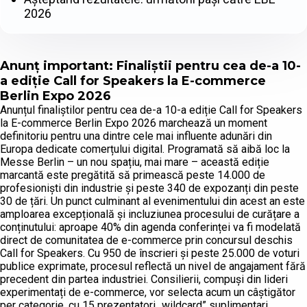
2026
Anunț important: Finaliștii pentru cea de-a 10-
a ediție Call for Speakers la E-commerce
Berlin Expo 2026
Anunțul finaliștilor pentru cea de-a 10-a ediție Call for Speakers
la E-commerce Berlin Expo 2026 marchează un moment
definitoriu pentru una dintre cele mai influente adunări din
Europa dedicate comerțului digital. Programată să aibă loc la
Messe Berlin – un nou spațiu, mai mare – această ediție
marcantă este pregătită să primească peste 14.000 de
profesioniști din industrie și peste 340 de expozanți din peste
30 de țări. Un punct culminant al evenimentului din acest an este
amploarea excepțională și incluziunea procesului de curățare a
conținutului: aproape 40% din agenda conferinței va fi modelată
direct de comunitatea de e-commerce prin concursul deschis
Call for Speakers. Cu 950 de înscrieri și peste 25.000 de voturi
publice exprimate, procesul reflectă un nivel de angajament fără
precedent din partea industriei. Consilierii, compuși din lideri
experimentați de e-commerce, vor selecta acum un câștigător
per categorie, cu 15 prezentatori „wildcard” suplimentari,