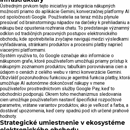
Ústredným prvkom tejto iniciatívy je integrácia nákupných
možností priamo do aplikácie Gemini, konverzačnej platformy AI
od spoločnosti Google. Používatelia sa teraz môžu plynule
presúvať od brainstormingu nápadov na darčeky k prehliadaniu a
nákupu bez opustenia rozhrania chatu. To predstavuje významný
odklon od tradičných pracovných postupov elektronického
obchodu, kde spotrebitelia zvyčajne navigujú medzi výsledkami
vyhľadávania, stránkami produktov a procesmi platby naprieč
viacerými platformami.
Systém využíva to, čo Google označuje ako informácie o
nákupnom grafe, ktoré používateľom umožňujú priamy prístup k
nákupným zoznamom produktov, tabuľkám porovnávania cien a
údajom o cenách z celého webu v rámci konverzácie Gemini.
Obzvlášť pozoruhodnou funkciou je agentná funkcia platby, ktorá
umožňuje AI autonómne dokončovať nákupy v mene
používateľov prostredníctvom služby Google Pay, keď to
obchodníci podporujú. Okrem toho mechanizmus sledovania
cien umožňuje používateľom nastaviť špecifické rozpočtové
parametre, vrátane variantov produktov, ako je veľkosť a farba, a
dostávať upozornenia, keď ceny spadnú pod ich určené prahové
hodnoty.
Strategické umiestnenie v ekosystéme
elektronického obchodu