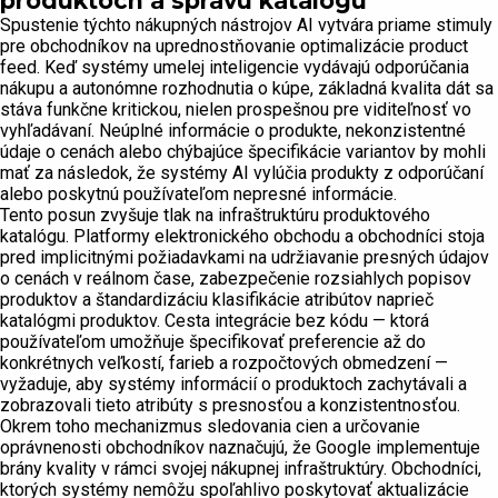
produktoch a správu katalógu
Spustenie týchto nákupných nástrojov AI vytvára priame stimuly
pre obchodníkov na uprednostňovanie optimalizácie product
feed. Keď systémy umelej inteligencie vydávajú odporúčania
nákupu a autonómne rozhodnutia o kúpe, základná kvalita dát sa
stáva funkčne kritickou, nielen prospešnou pre viditeľnosť vo
vyhľadávaní. Neúplné informácie o produkte, nekonzistentné
údaje o cenách alebo chýbajúce špecifikácie variantov by mohli
mať za následok, že systémy AI vylúčia produkty z odporúčaní
alebo poskytnú používateľom nepresné informácie.
Tento posun zvyšuje tlak na infraštruktúru produktového
katalógu. Platformy elektronického obchodu a obchodníci stoja
pred implicitnými požiadavkami na udržiavanie presných údajov
o cenách v reálnom čase, zabezpečenie rozsiahlych popisov
produktov a štandardizáciu klasifikácie atribútov naprieč
katalógmi produktov. Cesta integrácie bez kódu — ktorá
používateľom umožňuje špecifikovať preferencie až do
konkrétnych veľkostí, farieb a rozpočtových obmedzení —
vyžaduje, aby systémy informácií o produktoch zachytávali a
zobrazovali tieto atribúty s presnosťou a konzistentnosťou.
Okrem toho mechanizmus sledovania cien a určovanie
oprávnenosti obchodníkov naznačujú, že Google implementuje
brány kvality v rámci svojej nákupnej infraštruktúry. Obchodníci,
ktorých systémy nemôžu spoľahlivo poskytovať aktualizácie