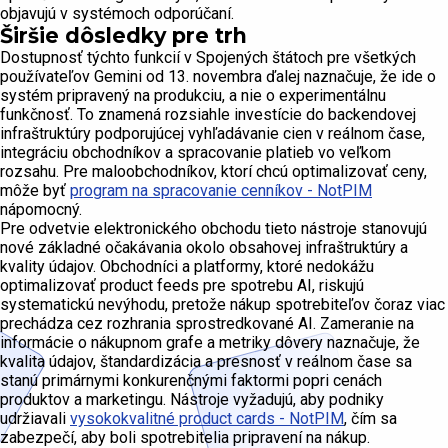
objavujú v systémoch odporúčaní.
Širšie dôsledky pre trh
Dostupnosť týchto funkcií v Spojených štátoch pre všetkých
používateľov Gemini od 13. novembra ďalej naznačuje, že ide o
systém pripravený na produkciu, a nie o experimentálnu
funkčnosť. To znamená rozsiahle investície do backendovej
infraštruktúry podporujúcej vyhľadávanie cien v reálnom čase,
integráciu obchodníkov a spracovanie platieb vo veľkom
rozsahu. Pre maloobchodníkov, ktorí chcú optimalizovať ceny,
môže byť
program na spracovanie cenníkov - NotPIM
nápomocný.
Pre odvetvie elektronického obchodu tieto nástroje stanovujú
nové základné očakávania okolo obsahovej infraštruktúry a
kvality údajov. Obchodníci a platformy, ktoré nedokážu
optimalizovať product feeds pre spotrebu AI, riskujú
systematickú nevýhodu, pretože nákup spotrebiteľov čoraz viac
prechádza cez rozhrania sprostredkované AI. Zameranie na
informácie o nákupnom grafe a metriky dôvery naznačuje, že
kvalita údajov, štandardizácia a presnosť v reálnom čase sa
stanú primárnymi konkurenčnými faktormi popri cenách
produktov a marketingu. Nástroje vyžadujú, aby podniky
udržiavali
vysokokvalitné product cards - NotPIM
, čím sa
zabezpečí, aby boli spotrebitelia pripravení na nákup.