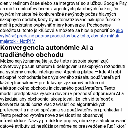
cien v reálnom čase alebo sa integrovať so službou Google Pay,
sa môžu ocitnúť vylúčení z agentných platobných funkcií, čo
vytvára hmatateľné konkurenčné nevýhody počas hlavných
nákupných období, kedy by automatizované nákupné funkcie
mohli podstatne ovplyvniť miery konverzie. Pochopenie
dôležitosti tohto je kľúčové a môžete sa hlbšie ponoriť do
ako
vytvárať predajné popisy produktov bez toho, aby ste míňali
majetok - NotPIM
.
Konvergencia autonómie AI a
tradičného obchodu
Možno najvýznamnejšie je, že tieto nástroje signalizujú
odvetvový posun smerom k delegovaniu nákupných rozhodnutí
na systémy umelej inteligencie. Agentná platba — kde AI robí
nákupné rozhodnutia bez výslovného zásahu používateľa pri
každej transakcii — predstavuje významný odklon od
elektronického obchodu iniciovaného používateľom. Tento
model predpokladá vysokú dôveru v presnosť odporúčaní AI a
vyžaduje, aby obchodníci akceptovali, že ich viditeľnosť a
konverzia budú čoraz viac závisieť od algoritmických
preferencií, a nie od správania sa používateľov pri prehliadaní.
Tento prechod vytvára nové závislosti na obsahovej
infraštruktúre. Názvy produktov, popisy, obrázky a štruktúrované
dátové atribúty už neslúžia primárne na presvedčenie ľudí, ktorí