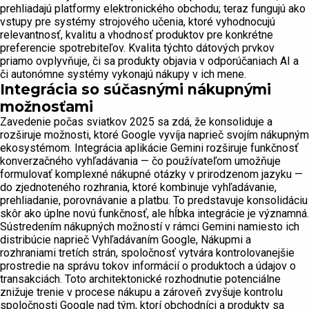
prehliadajú platformy elektronického obchodu; teraz fungujú ako
vstupy pre systémy strojového učenia, ktoré vyhodnocujú
relevantnosť, kvalitu a vhodnosť produktov pre konkrétne
preferencie spotrebiteľov. Kvalita týchto dátových prvkov
priamo ovplyvňuje, či sa produkty objavia v odporúčaniach AI a
či autonómne systémy vykonajú nákupy v ich mene.
Integrácia so súčasnými nákupnými
možnosťami
Zavedenie počas sviatkov 2025 sa zdá, že konsoliduje a
rozširuje možnosti, ktoré Google vyvíja naprieč svojím nákupným
ekosystémom. Integrácia aplikácie Gemini rozširuje funkčnosť
konverzačného vyhľadávania — čo používateľom umožňuje
formulovať komplexné nákupné otázky v prirodzenom jazyku —
do zjednoteného rozhrania, ktoré kombinuje vyhľadávanie,
prehliadanie, porovnávanie a platbu. To predstavuje konsolidáciu
skôr ako úplne novú funkčnosť, ale hĺbka integrácie je významná.
Sústredením nákupných možností v rámci Gemini namiesto ich
distribúcie naprieč Vyhľadávaním Google, Nákupmi a
rozhraniami tretích strán, spoločnosť vytvára kontrolovanejšie
prostredie na správu tokov informácií o produktoch a údajov o
transakciách. Toto architektonické rozhodnutie potenciálne
znižuje trenie v procese nákupu a zároveň zvyšuje kontrolu
spoločnosti Google nad tým, ktorí obchodníci a produkty sa