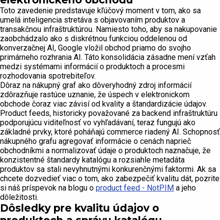
Toto zavedenie predstavuje kľúčový moment v tom, ako sa
umelá inteligencia stretáva s objavovaním produktov a
transakčnou infraštruktúrou. Namiesto toho, aby sa nakupovanie
zaobchádzalo ako s diskrétnou funkciou oddelenou od
konverzačnej AI, Google vložil obchod priamo do svojho
primárneho rozhrania AI. Táto konsolidácia zásadne mení vzťah
medzi systémami informácií o produktoch a procesmi
rozhodovania spotrebiteľov.
Dôraz na nákupný graf ako dôveryhodný zdroj informácií
zdôrazňuje rastúce uznanie, že úspech v elektronickom
obchode čoraz viac závisí od kvality a štandardizácie údajov.
Product feeds, historicky považované za backend infraštruktúru
podporujúcu viditeľnosť vo vyhľadávaní, teraz fungujú ako
základné prvky, ktoré poháňajú commerce riadený AI. Schopnosť
nákupného grafu agregovať informácie o cenách naprieč
obchodníkmi a normalizovať údaje o produktoch naznačuje, že
konzistentné štandardy katalógu a rozsiahle metadáta
produktov sa stali nevyhnutnými konkurenčnými faktormi. Ak sa
chcete dozvedieť viac o tom, ako zabezpečiť kvalitu dát, pozrite
si náš príspevok na blogu o
product feed - NotPIM
a jeho
dôležitosti.
Dôsledky pre kvalitu údajov o