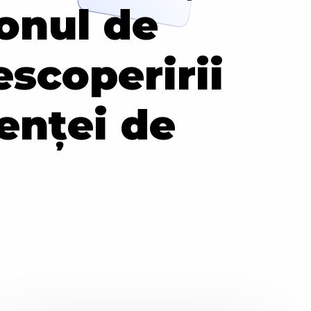
zonul de
escoperirii
enței de