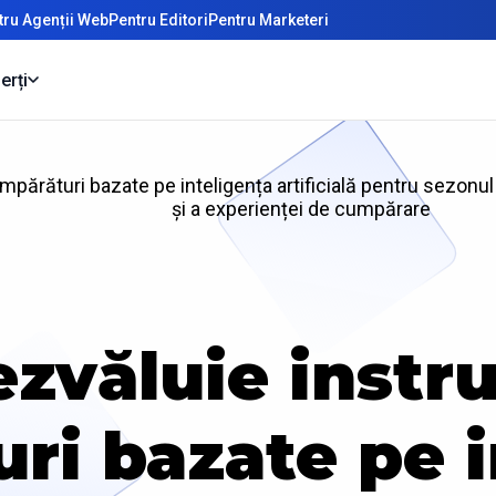
tru Agenții Web
Pentru Editori
Pentru Marketeri
erți
ărături bazate pe inteligența artificială pentru sezonul 
și a experienței de cumpărare
ezvăluie instr
ri bazate pe i