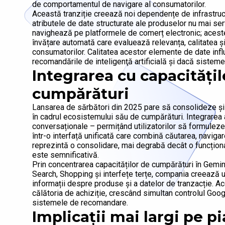
de comportamentul de navigare al consumatorilor.
Această tranziție creează noi dependențe de infrastructur
atributele de date structurate ale produselor nu mai se
navighează pe platformele de comerț electronic; acest
învățare automată care evaluează relevanța, calitatea ș
consumatorilor. Calitatea acestor elemente de date inf
recomandările de inteligenţă artificială și dacă sistem
Integrarea cu capacitățil
cumpărături
Lansarea de sărbători din 2025 pare să consolideze și 
în cadrul ecosistemului său de cumpărături. Integrarea a
conversaționale – permițând utilizatorilor să formuleze
într-o interfață unificată care combină căutarea, naviga
reprezintă o consolidare, mai degrabă decât o funcționa
este semnificativă.
Prin concentrarea capacităților de cumpărături în Gemin
Search, Shopping și interfețe terțe, compania creează u
informații despre produse și a datelor de tranzacție. Ac
călătoria de achiziție, crescând simultan controlul Goog
sistemele de recomandare.
Implicații mai largi pe pi