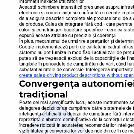
informații inexacte utilizatorilor.
Această schimbare intensifică presiunea asupra infrast
electronic și comercianții se confruntă cu cerințe impli
de a asigura descrieri complete ale produselor și de a s
de produse. Calea de integrare fără cod - care permite u
culori și constrângeri bugetare specifice - cere ca si
expună aceste atribute cu precizie și coerență.
În plus, mecanismul de urmărire a prețurilor și determin
Google implementează porți de calitate în cadrul infrast
sisteme nu pot furniza în mod fiabil actualizări de prețu
putea să se trezească excluşi de la capacitățile de fin
tangibile în perioadele de cumpărături de vârf, când fu
substanțial ratele de conversie. Înțelegerea importanțe
create sales-driving product descriptions without spe
Convergența autonomiei 
tradițional
Poate cel mai semnificativ lucru, aceste instrumente sem
delegarea deciziilor de cumpărare către sistemele de int
inteligenţa artificială ia decizii de cumpărare fără interv
reprezintă o abatere semnificativă de la comerțul electr
încredere ridicată în acurateţea recomandărilor inteligen
vizibilitatea și conversia lor vor depinde din ce în ce 