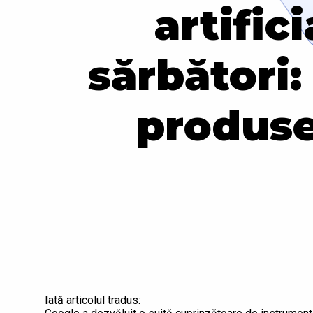
artific
sărbători:
produse
Iată articolul tradus: