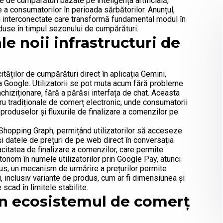
 de cumpărături bazate pe inteligența artificială,
a consumatorilor în perioada sărbătorilor. Anunțul,
i interconectate care transformă fundamental modul în
use în timpul sezonului de cumpărături.
le noii infrastructuri de
ităților de cumpărături direct în aplicația Gemini,
la Google. Utilizatorii se pot muta acum fără probleme
achiziționare, fără a părăsi interfața de chat. Aceasta
cru tradiționale de comerț electronic, unde consumatorii
 produselor și fluxurile de finalizare a comenzilor pe
Shopping Graph, permițând utilizatorilor să acceseze
și datele de prețuri de pe web direct în conversația
citatea de finalizare a comenzilor, care permite
autonom în numele utilizatorilor prin Google Pay, atunci
lus, un mecanism de urmărire a prețurilor permite
i, inclusiv variante de produs, cum ar fi dimensiunea și
 scad în limitele stabilite.
în ecosistemul de comerț