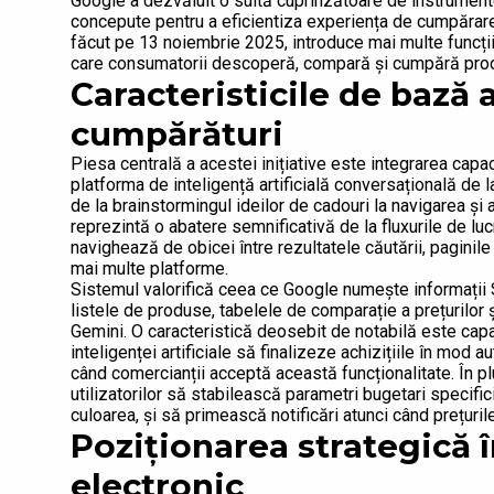
Google a dezvăluit o suită cuprinzătoare de instrumente
concepute pentru a eficientiza experiența de cumpărare 
făcut pe 13 noiembrie 2025, introduce mai multe funcți
care consumatorii descoperă, compară și cumpără prod
Caracteristicile de bază a
cumpărături
Piesa centrală a acestei inițiative este integrarea capac
platforma de inteligență artificială conversațională de 
de la brainstormingul ideilor de cadouri la navigarea și 
reprezintă o abatere semnificativă de la fluxurile de lu
navighează de obicei între rezultatele căutării, paginile
mai multe platforme.
Sistemul valorifică ceea ce Google numește informații 
listele de produse, tabelele de comparație a prețurilor 
Gemini. O caracteristică deosebit de notabilă este capa
inteligenței artificiale să finalizeze achizițiile în mod 
când comercianții acceptă această funcționalitate. În p
utilizatorilor să stabilească parametri bugetari specific
culoarea, și să primească notificări atunci când prețurile
Poziționarea strategică 
electronic