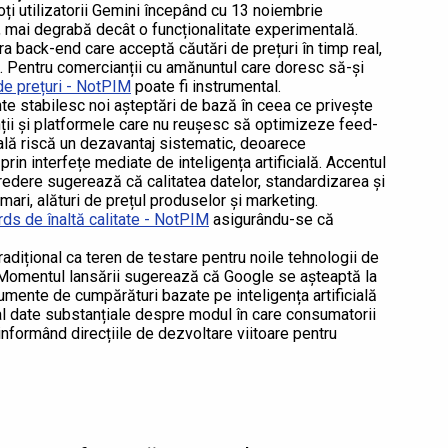
toți utilizatorii Gemini începând cu 13 noiembrie
 mai degrabă decât o funcționalitate experimentală.
ra back-end care acceptă căutări de prețuri în timp real,
ră. Pentru comercianții cu amănuntul care doresc să-și
de prețuri - NotPIM
poate fi instrumental.
te stabilesc noi așteptări de bază în ceea ce privește
anții și platformele care nu reușesc să optimizeze feed-
ială riscă un dezavantaj sistematic, deoarece
rin interfețe mediate de inteligența artificială. Accentul
redere sugerează că calitatea datelor, standardizarea și
imari, alături de prețul produselor și marketing.
rds de înaltă calitate - NotPIM
asigurându-se că
dițional ca teren de testare pentru noile tehnologii de
 Momentul lansării sugerează că Google se așteaptă la
rumente de cumpărături bazate pe inteligența artificială
al date substanțiale despre modul în care consumatorii
nformând direcțiile de dezvoltare viitoare pentru