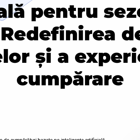
ială pentru se
 Redefinirea d
lor și a experi
cumpărare