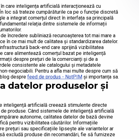
 care inteligența artificială interacționează cu
 În loc să trateze cumpărăturile ca pe o funcție discretă
le a integrat comerțul direct în interfața sa principală
 fundamental relația dintre sistemele de informații
umatorilor.
 de încredere subliniază recunoașterea tot mai mare a
ce în ce mai mult de calitatea și standardizarea datelor.
nfrastructură back-end care sprijină vizibilitatea
e care alimentează comerțul bazat pe inteligență
rmații despre prețuri de la comercianți și de a
ele consistente ale catalogului și metadatele
 non-negociabili. Pentru a afla mai multe despre cum să
de blog despre
feed de produs - NotPIM
și importanța sa.
ea datelor produselor și
inteligență artificială creează stimulente directe
 de produse. Când sistemele de inteligență artificială
umpărare autonome, calitatea datelor de bază devine
că pentru vizibilitatea căutărilor. Informațiile
prețuri sau specificațiile lipsește ale variantelor ar
e să excludă produse din recomandări, fie să furnizeze