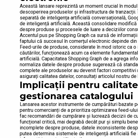
Această lansare reprezintă un moment crucial în modul în
descoperirea produselor și infrastructura de tranzacții.
separată de inteligența artificială conversațională, Goog
de inteligență artificială. Această consolidare modifică
despre produse și procesele de luare a deciziilor cons
Accentul pus pe Shopping Graph ca sursă de informații
faptului că succesul în comerțul electronic depinde din 
Feed-urile de produse, considerate în mod istoric ca o i
căutărilor, funcționează acum ca elemente fundamental
artificială. Capacitatea Shopping Graph de a agrega info
normaliza datele despre produse sugerează că standard
complete ale produselor au devenit factori competitivi
asigurați calitatea datelor, consultați articolul nostru 
Implicații pentru calitat
gestionarea catalogului
Lansarea acestor instrumente de cumpărături bazate pe 
pentru comercianți de a prioritiza optimizarea feed-ului
fac recomandări de cumpărare și lucrează decizii de c
funcțional critică, mai degrabă decât pur și simplu benefi
incomplete despre produse, datele inconsistente despre 
putea determina sistemele de inteligență artificială fi