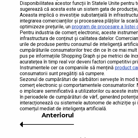
Disponibilitatea acestor funcții în Statele Unite pentru 
sugerează că acesta este un sistem gata de producție,
Aceasta implică o investiție substanțială în infrastructu
integrarea comercianților și procesarea plăților la sca
optimizeze prețurile, un
program de procesare a listei 
Pentru industria de comerț electronic, aceste instrumen
infrastructura de conținut și calitatea datelor. Comerci
urile de produse pentru consumul de inteligență artific
cumpărăturile consumatorilor trec din ce în ce mai mult p
pus pe informațiile Shopping Graph și pe metrici de înc
acuratețea în timp real vor deveni factori competitivi pr
Instrumentele cer ca companiile să mențină
product ca
consumatorii sunt pregătiți să cumpere.
Sezonul de cumpărături de sărbători servește în mod tra
comerț electronic și comportamentele consumatorilor.
o implicare semnificativă a utilizatorilor cu aceste inst
în perioadele de cumpărături de vârf, generând potenți
interacționează cu sistemele autonome de achiziție și i
comerțul mediat de inteligența artificială.
Anteriorul