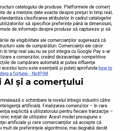
ructurii catalogului de produse. Platformele de comerț
cite de a menține date exacte despre prețuri în timp real,
tandardiza clasificarea atributelor în cadrul catalogelor
tilizatorilor să specifice preferințe până la dimensiuni,
stemele de informații despre produse să captureze și să
ările de eligibilitate ale comercianților sugerează că
ructurii sale de cumpărături. Comercianții ale căror
ri în timp real sau nu se pot integra cu Google Pay s-ar
alizare a comenzilor, creând dezavantaje competitive
ncțiile de cumpărare automată ar putea influența
i acestui lucru este esențială și puteți aprofunda
how to
nding a fortune - NotPIM
.
AI și a comerțului
nalează o schimbare la nivelul întregii industrii către
eligență artificială. Finalizarea comenzilor – în care
enţia explicită a utilizatorului pentru fiecare tranzacţie –
onic inițiat de utilizator. Acest model presupune o
ţei artificiale și cere comercianților să accepte că
mai mult de preferințele algoritmice, mai degrabă decât