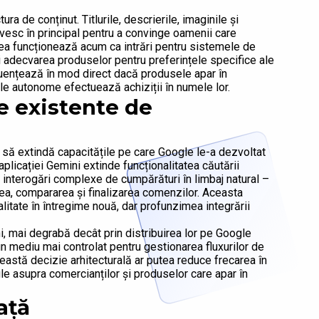
a de conținut. Titlurile, descrierile, imaginile și
rvesc în principal pentru a convinge oamenii care
ea funcționează acum ca intrări pentru sistemele de
i adecvarea produselor pentru preferințele specifice ale
luențează în mod direct dacă produsele apar în
ele autonome efectuează achiziții în numele lor.
e existente de
să extindă capacitățile pe care Google le-a dezvoltat
plicației Gemini extinde funcționalitatea căutării
 interogări complexe de cumpărături în limbaj natural –
rea, compararea și finalizarea comenzilor. Aceasta
litate în întregime nouă, dar profunzimea integrării
i, mai degrabă decât prin distribuirea lor pe Google
n mediu mai controlat pentru gestionarea fluxurilor de
eastă decizie arhitecturală ar putea reduce frecarea în
le asupra comercianților și produselor care apar în
ață