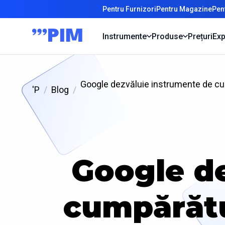
Pentru Furnizori
Pentru Magazine
Pen
Instrumente
Produse
Prețuri
Exp
Google dezvăluie instrumente de cump
'P
Blog
Google d
cumpărătu