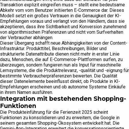
Transaktion explizit eingreifen muss – stellt eine bedeutsame
Abkehr vom vom Benutzer initiierten E-Commerce dar. Dieses
Modell setzt ein großes Vertrauen in die Genauigkeit der KI-
Empfehlungen voraus und verlangt von den Händlern, dass sie
akzeptieren, dass ihre Sichtbarkeit und Konversion zunehmend
von algorithmischen Präferenzen und nicht vom Surfverhalten
der Verbraucher abhängen.
Dieser Übergang schafft neue Abhängigkeiten von der Content-
Infrastruktur. Produkttitel, Beschreibungen, Bilder und
strukturierte Datenattribute dienen nicht mehr in erster Linie
dazu, Menschen, die auf E-Commerce-Plattformen surfen, zu
überzeugen, sondern fungieren nun als Input für maschinelle
Lernsysteme, die die Produktrelevanz, -qualität und -eignung für
bestimmte Verbraucherpräferenzen bewerten. Die Qualität
dieser Datenelemente beeinflusst direkt, ob Produkte in KI-
Empfehlungen erscheinen und ob autonome Systeme Einkäufe
in ihrem Namen ausführen.
Integration mit bestehenden Shopping-
Funktionen
Die Produkteinführung für die Ferienzeit 2025 scheint
Funktionen zu konsolidieren und zu erweitern, die Google in
seinem gesamten Shopping-Ökosystem entwickelt hat. Die
Gemini-App-Integration erweitert die konversationsorientierte