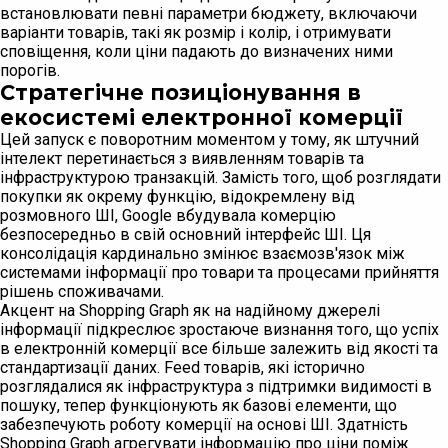
встановлювати певні параметри бюджету, включаючи
варіанти товарів, такі як розмір і колір, і отримувати
сповіщення, коли ціни падають до визначених ними
порогів.
Стратегічне позиціонування в
екосистемі електронної комерції
Цей запуск є поворотним моментом у тому, як штучний
інтелект перетинається з виявленням товарів та
інфраструктурою транзакцій. Замість того, щоб розглядати
покупки як окрему функцію, відокремлену від
розмовного ШІ, Google вбудувала комерцію
безпосередньо в свій основний інтерфейс ШІ. Ця
консолідація кардинально змінює взаємозв'язок між
системами інформації про товари та процесами прийняття
рішень споживачами.
Акцент на Shopping Graph як на надійному джерелі
інформації підкреслює зростаюче визнання того, що успіх
в електронній комерції все більше залежить від якості та
стандартизації даних. Feed товарів, які історично
розглядалися як інфраструктура з підтримки видимості в
пошуку, тепер функціонують як базові елементи, що
забезпечують роботу комерції на основі ШІ. Здатність
Shopping Graph агрегувати інформацію про ціни поміж