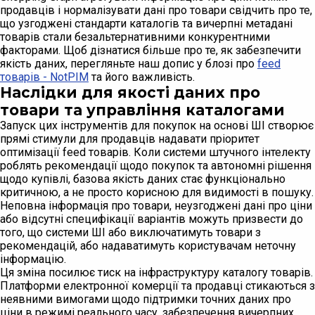
продавців і нормалізувати дані про товари свідчить про те,
що узгоджені стандарти каталогів та вичерпні метадані
товарів стали безальтернативними конкурентними
факторами. Щоб дізнатися більше про те, як забезпечити
якість даних, перегляньте наш допис у блозі про
feed
товарів - NotPIM
та його важливість.
Наслідки для якості даних про
товари та управління каталогами
Запуск цих інструментів для покупок на основі ШІ створює
прямі стимули для продавців надавати пріоритет
оптимізації feed товарів. Коли системи штучного інтелекту
роблять рекомендації щодо покупок та автономні рішення
щодо купівлі, базова якість даних стає функціонально
критичною, а не просто корисною для видимості в пошуку.
Неповна інформація про товари, неузгоджені дані про ціни
або відсутні специфікації варіантів можуть призвести до
того, що системи ШІ або виключатимуть товари з
рекомендацій, або надаватимуть користувачам неточну
інформацію.
Ця зміна посилює тиск на інфраструктуру каталогу товарів.
Платформи електронної комерції та продавці стикаються з
неявними вимогами щодо підтримки точних даних про
ціни в режимі реального часу, забезпечення вичерпних