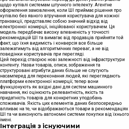
щодо купівлі системам штучного інтелекту. Агентне
оформлення замовлення, коли ШІ приймає рішення про
купівлю без явного втручання користувача для кожної
транзакції, представляє собою значний відхід від
електронної комерції, ініційованої користувачем. Ця
модель передбачає високу впевненість у точності
рекомендацій ШІ та вимагає від продавців прийняти той
факт, що їхня видимість і конверсія все більше
залежатимуть від алгоритмічних переваг, а не від
поведінки користувачів при перегляді.
Цей перехід створює нові залежності від інфраструктури
контенту. Назви товарів, описи, зображення та
структуровані атрибути даних більше не слугують
насамперед для переконання людей, які переглядають
платформи електронної комерції; тепер вони
функціонують як вхідні дані для систем машинного
навчання, які оцінюють релевантність, якість та
придатність товарів для конкретних уподобань
споживачів. Якість цих елементів даних безпосередньо
впливає на те, чи відображаються товари в рекомендаціях
ШІ та чи виконують автономні системи покупки від їхнього
імені.
Інтеграція з існуючими