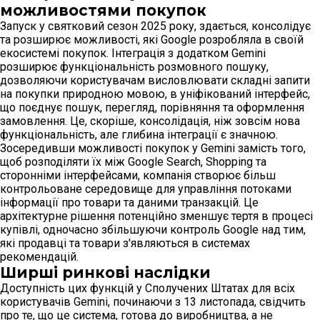
можливостями покупок
Запуск у святковий сезон 2025 року, здається, консолідує
та розширює можливості, які Google розробляла в своїй
екосистемі покупок. Інтеграція з додатком Gemini
розширює функціональність розмовного пошуку,
дозволяючи користувачам висловлювати складні запити
на покупки природною мовою, в уніфікований інтерфейс,
що поєднує пошук, перегляд, порівняння та оформлення
замовлення. Це, скоріше, консолідація, ніж зовсім нова
функціональність, але глибина інтеграції є значною.
Зосередивши можливості покупок у Gemini замість того,
щоб розподіляти їх між Google Search, Shopping та
сторонніми інтерфейсами, компанія створює більш
контрольоване середовище для управління потоками
інформації про товари та даними транзакцій. Це
архітектурне рішення потенційно зменшує тертя в процесі
купівлі, одночасно збільшуючи контроль Google над тим,
які продавці та товари з'являються в системах
рекомендацій.
Ширші ринкові наслідки
Доступність цих функцій у Сполучених Штатах для всіх
користувачів Gemini, починаючи з 13 листопада, свідчить
про те, що це система, готова до виробництва, а не