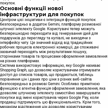
покупок.
Основні функції нової
інфраструктури для покупок
Центром цієї ініціативи є інтеграція функцій покупок
безпосередньо в додаток Gemini, платформу розмовної
штучної інтелекту Google. Користувачі тепер можуть
безперешкодно переходити від генерування ідей для
подарунків до перегляду та купівлі, не виходячи з
інтерфейсу чату. Це значний відхід від традиційних
робочих процесів електронної комерції, де споживачі
зазвичай переходять між результатами пошуку,
сторінками товарів та процесами оформлення замовлення
на різних платформах.
Система використовує інформацію, яку Google називає
Shopping Graph, що дозволяє користувачам отримувати
доступ до списків товарів, що продаються, таблиць
порівняння цін і даних про ціни з різних веб-сайтів
безпосередньо в розмові Gemini. Особливо примітною
функцією є агентна функція оформлення замовлення, яка
дозволяє штучному інтелекту самостійно завершувати
покупки від імені користувачів через Google Pay, коли
продавці підтримують цю функціональність. Крім того,
механізм відстеження цін дозволяє користувачам