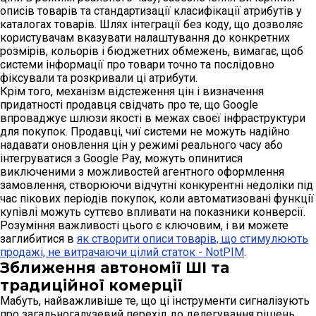
описів товарів та стандартизації класифікації атрибутів у
каталогах товарів. Шлях інтеграції без коду, що дозволяє
користувачам вказувати налаштування до конкретних
розмірів, кольорів і бюджетних обмежень, вимагає, щоб
системи інформації про товари точно та послідовно
фіксували та розкривали ці атрибути.
Крім того, механізм відстеження цін і визначення
придатності продавця свідчать про те, що Google
впроваджує шлюзи якості в межах своєї інфраструктури
для покупок. Продавці, чиї системи не можуть надійно
надавати оновлення цін у режимі реального часу або
інтегруватися з Google Pay, можуть опинитися
виключеними з можливостей агентного оформлення
замовлення, створюючи відчутні конкурентні недоліки під
час пікових періодів покупок, коли автоматизовані функції
купівлі можуть суттєво впливати на показники конверсії.
Розуміння важливості цього є ключовим, і ви можете
заглибитися в
як створити описи товарів, що стимулюють
продажі, не витрачаючи цілий статок - NotPIM
.
Зближення автономії ШІ та
традиційної комерції
Мабуть, найважливіше те, що ці інструменти сигналізують
про загальногалузевий перехід до делегування рішень