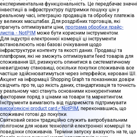
експериментальна функціональність. Це передбачає значні
інвестиції в інфраструктуру підтримки пошуку цін у
реальному часі, інтеграцію продавців та обробку платежів
у великих масштабах. Для роздрібних торговців, які
прагнуть оптимізувати ціни,
програма обробки прайс-
листів - NotPIM
може бути корисним інструментом.
Для індустрії електронної комерції ці інструменти
встановлюють нові базові очікування щодо
інфраструктури контенту та якості даних. Продавці та
платформи, які не зможуть оптимізувати feed товарів для
споживання ШІ, ризикують опинитися в систематичному
невигідному становищі, оскільки покупки споживачів все
частіше здійснюватимуться через інтерфейси, керовані ШІ.
Акцент на інформації Shopping Graph та показниках довіри
свідчить про те, що якість даних, стандартизація та точність
у реальному часі стануть основними конкурентними
факторами поряд з цінами на товари та маркетингом.
Інструменти вимагають від підприємств підтримувати
високоякісні product card - NotPIM
, переконавшись, що
споживачі готові до покупки.
Святковий сезон традиційно служить випробувальним
полігоном для нових технологій електронної комерції та
поведінки споживачів. Терміни запуску вказують на те, що