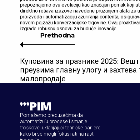
prepoznajemo ovu evoluciju kao značajan pomak koji uti
direktno rešava izazove navedene pružanjem alata za u
proizvoda i automatizaciju ažuriranja contenta, osigura
novom pejzažu konverzacijske trgovine. Ovaj proaktiva
izgrade robusnu osnovu za buduće inovacije.
Prethodna
Куповина за празникe 2025: Веш
преузима главну улогу и захтева
малопродаје
Pomažemo preduzećima da
automatizuju procese i smanje
troškove, uklanjajući tehničke barijere
kako bi se mogli fokusirati na rast i