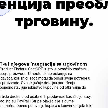
енциjа преобл
трговину.
a i njegova integracija sa trgovinom
roduct Finder u ChatGPT-u, što je označilo značajnu
i kupuju proizvode. Umesto da se oslanjaju na
prodavaca, korisnici sada mogu da opišu svoje potrebe u
 proizvode. Ovo uključuje detaljna poređenja,
o pojednostavljuje iskustvo kupovine od otkrivanja do
tikle direktno od odabranih prodavaca, kao što je Etsy,
o što su PayPal i Stripe olakšala je sigurne
alno, višestepeno putovanje kupaca u konverzacijski tok