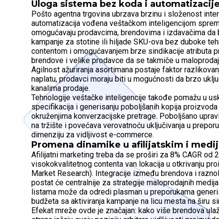
Uloga sistema bez koda i automatizacije
Pošto agentna trgovina ubrzava brzinu i složenost inter
automatizacija vođena veštačkom inteligencijom spremne
omogućavaju prodavcima, brendovima i izdavačima da 
kampanje za stotine ili hiljade SKU-ova bez duboke teh
contentom i omogućavanjem brze sindikacije atributa p
brendove i velike prodavce da se takmiče u maloprodajn
Agilnost ažuriranja asortimana postaje faktor razlikovan
naplatu, prodavci moraju biti u mogućnosti da brzo uklju
kanalima prodaje.
Tehnologije veštačke inteligencije takođe pomažu u uskla
specifikacija i generisanju poboljšanih kopija proizvoda 
okruženjima konverzacijske pretrage. Poboljšano upra
na tržište i povećava verovatnoću uključivanja u prepor
dimenziju za vidljivost e-commerce.
Promena dinamike u afilijatskim i medi
Afilijatni marketing treba da se proširi za 8% CAGR od
visokokvalitetnog contenta van lokacija u otkrivanju 
Market Research). Integracije između brendova i raznol
postat će centralnije za strategije maloprodajnih medija.
listama može da odredi plasman u preporukama generis
budžeta sa aktiviranja kampanje na licu mesta na širu si
Efekat mreže ovde je značajan: kako više brendova ulaže