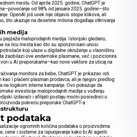
a jednom mestu. Od aprila 2025. godine, ChatGPT je
ima—povećanje od 98% od januara 2025. godine—što
je. OpenAI još uvek nije objavio stope klikova, ali
no, što ukazuje na desetine miliona događaja otkrivanja
nih medija
 pejzaža maloprodajnih medija. Istorijski gledano,
ne na licu mesta kao što su sponzorisani unosi
a potrošače koji ulaze u digitalne okruženje u vlasništvu
da zaobilazi ove endemske plasmane, već i pozicionira
 izvori u AI preporukama—kao nove vektore za uticaj na
traživanja monitora za bebe, ChatGPT je prikazao isti
n kao i plaćeni plasman prodavca, ali je njegov predlog
 a ne logikom interne kampanje. Ovo pokazuje da
emske investicije maloprodajnih medija u vođenju
jski izdavači i afilijati postaju moćni posrednici u
je proizvoda pokreću preporuke ChatGPT-a.
astrukturu
et podataka
lizacije ogromnih količina podataka o proizvodima.
e, cene i sisteme za ispunjavanje kako bi AI agenti