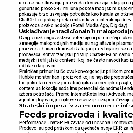
u kome se otkrivanje proizvoda i konverzija odvijaju n
generisao preko 243 miliona poseta medijskim sajtov
pokazuje brzo usvajanje potrošača kao kanala za otkrivan
ChatGPT registruje preko milijardu veb interakcija dnev
proizvoda svake nedelje (Retail Media Age, Digiday).
Usklađivanje tradicionalnih maloprodaj
Ovaj pomak nagoveštava potencijalni poremećaj u okviru
strategije maloprodajnih medija su naglašavale plasma
proizvoda, baneri i karuseli kategorija, oslanjajući se n
prodavaca. Konverzacijski pristup ChatGPT-a ne samo 
medijski i afilijalski content—koji se često navodi kao
odluke o kupovini.
Praktičan primer ističe ovu konvergenciju: prilikom pre
Hubble monitor kao i proizvod koji je najviše preporuče
bio pokretan recenzijom stručnjaka sa medijskog sajta,
content sa lokacija sada ima potencijal da nadmaši end
izbora potrošača. Prema InternetRetailing i Adweek, medi
agentnoj trgovini, jer njihove recenzije i raspoređivan
Strateški imperativ za e-commerce infr
Feeds proizvoda i kvalit
Performanse ChatGPT-a zavise od unošenja i kontekstua
Prodavci su pod pritiskom da ujednače svoje ERP, zalih