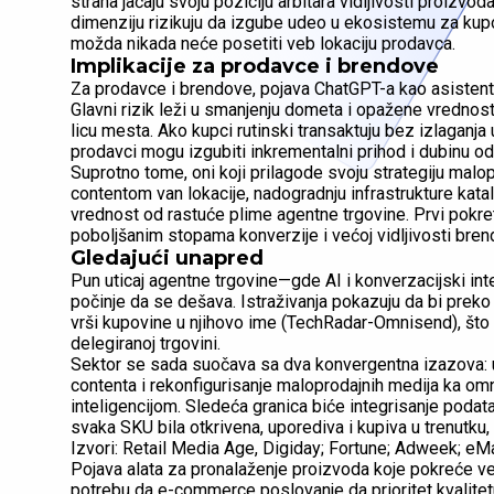
strana jačaju svoju poziciju arbitara vidljivosti proizvo
dimenziju rizikuju da izgube udeo u ekosistemu za kup
možda nikada neće posetiti veb lokaciju prodavca.
Implikacije za prodavce i brendove
Za prodavce i brendove, pojava ChatGPT-a kao asistenta z
Glavni rizik leži u smanjenju dometa i opažene vrednost
licu mesta. Ako kupci rutinski transaktuju bez izlaganja 
prodavci mogu izgubiti inkrementalni prihod i dubinu o
Suprotno tome, oni koji prilagode svoju strategiju malo
contentom van lokacije, nadogradnju infrastrukture kat
vrednost od rastuće plime agentne trgovine. Prvi pokre
poboljšanim stopama konverzije i većoj vidljivosti b
Gledajući unapred
Pun uticaj agentne trgovine—gde AI i konverzacijski inte
počinje da se dešava. Istraživanja pokazuju da bi preko
vrši kupovine u njihovo ime (TechRadar-Omnisend), što
delegiranoj trgovini.
Sektor se sada suočava sa dva konvergentna izazova: ub
contenta i rekonfigurisanje maloprodajnih medija ka o
inteligencijom. Sledeća granica biće integrisanje podata
svaka SKU bila otkrivena, uporediva i kupiva u trenutku,
Izvori: Retail Media Age, Digiday; Fortune; Adweek; eMa
Pojava alata za pronalaženje proizvoda koje pokreće veš
potrebu da e-commerce poslovanje da prioritet kvalitet