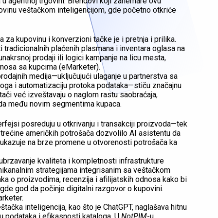
da u agentnoj trgovini. Brendovi koji zanemare ovu
ovinu veštačkom inteligencijom, gde početno otkriće
a kupovinu i konverzioni tačke je i pretnja i prilika.
i tradicionalnih plaćenih plasmana i inventara oglasa na
unakrsnoj prodaji ili logici kampanje na licu mesta,
dnosa sa kupcima (eMarketer).
prodajnih medija—uključujući ulaganje u partnerstva sa
aloga i automatizaciju protoka podataka—stiču značajnu
tači već izveštavaju o naglom rastu saobraćaja,
renda među novim segmentima kupaca.
rfejsi posreduju u otkrivanju i transakciji proizvoda—tek
 trećine američkih potrošača dozvolilo AI asistentu da
 ukazuje na brze promene u otvorenosti potrošača ka
rzavanje kvaliteta i kompletnosti infrastrukture
mnikanalnim strategijama integrisanim sa veštačkom
ka o proizvodima, recenzija i afilijatskih odnosa kako bi
 gde god da počinje digitalni razgovor o kupovini.
rketer.
tačka inteligencija, kao što je ChatGPT, naglašava hitnu
u podataka i efikasnosti kataloga. U
NotPIM
-u