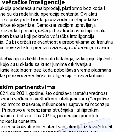
 veštačke inteligencije
akcija podataka u maloprodaji, platforme bez koda i
 su da redefinišu operacije contenta. Ovi alati
brzo prilagode
feeds proizvoda
i metapodatke
ničke ekspertize. Demokratizacijom upravljanja
roizvoda i ponuda, rešenja bez koda osnažuju i male
om kanalu koji pokreće veštačka inteligencija.
ja. Da bi održali relevantnost u preporukama za trenutnu
če nove artikle i precizno
аžuriraju informacije
u svim
đivanju različitih formata kataloga, izdvajanju ključnih
koje su u skladu sa kriterijumima otkrivanja u
vljanje katalogom bez koda poboljšava vreme plasmana
uke proizvoda veštačke inteligencije – sada kritičnu
jskim partnerstvima
 2024. do 2031. godine, što odražava rastuću vrednost
proizvoda vođenom veštačkom inteligencijom (Cognitive
ike mreže izdavača, influensera i sajtova za recenzije
 Prisustvo u recenzijama stručnjaka i afilijatskim
anim od strane ChatGPT-a, pomerajući prioritete
ndikaciju contenta.
 u visokokvalitetni content van lokacija, izdavači trećih