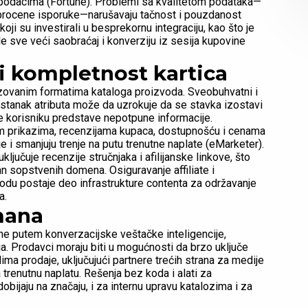
m podacima (Fortune). Problemi sa kvalitetom podataka—
e procene isporuke—narušavaju tačnost i pouzdanost
i su investirali u besprekornu integraciju, kao što je
e sve veći saobraćaj i konverziju iz sesija kupovine
 i kompletnost kartica
zovanim formatima kataloga proizvoda. Sveobuhvatni i
zostanak atributa može da uzrokuje da se stavka izostavi
se korisniku predstave nepotpune informacije.
m prikazima, recenzijama kupaca, dostupnošću i cenama
 i smanjuju trenje na putu trenutne naplate (eMarketer).
jučuje recenzije stručnjaka i afilijanske linkove, što
an sopstvenih domena. Osiguravanje affiliate i
odu postaje deo infrastrukture contenta za održavanje
a.
mana
ne putem konverzacijske veštačke inteligencije,
ja. Prodavci moraju biti u mogućnosti da brzo uključe
lima prodaje, uključujući partnere trećih strana za medije
a trenutnu naplatu. Rešenja bez koda i alati za
obijaju na značaju, i za internu upravu katalozima i za