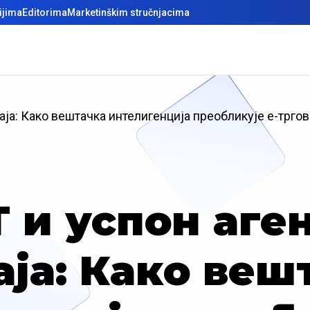
ijima
Editorima
Marketinškim stručnjacima
аjа: Како вештачка интелигенциjа преобликуjе е-тргов
 и успон аге
аjа: Како веш