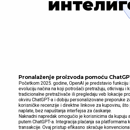
интелиг
Pronalaženje proizvoda pomoću ChatGPT-
Početkom 2025. godine, OpenAI je predstavio funkciju P
evoluciju načina na koji potrošači pretražuju, otkrivaju 
tradicionalne pretraživače ili pregledaju veb lokacije 
okviru ChatGPT-a i dobiju personalizovane preporuke za
korisničke recenzije i direktne linkove za kupovinu, št
naplate, bez napuštanja interfejsa za ćaskanje.
Naknadni napredak omogućio je korisnicima da kupuju ar
putem ChatGPT-a. Integracija plaćanja sa platformama ka
transakcije. Ovaj pristup efikasno skraćuje konvencion