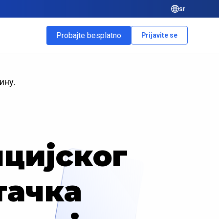
sr
Probajte besplatno
Prijavite se
ину.
нциjског
тачка