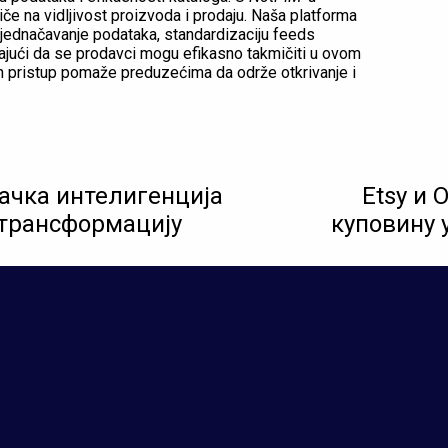
če na vidljivost proizvoda i prodaju. Naša platforma
jednačavanje podataka, standardizaciju feeds
vajući da se prodavci mogu efikasno takmičiti u ovom
n pristup pomaže preduzećima da održe otkrivanje i
тачка интелигенција
Etsy и 
 трансформацију
куповину 