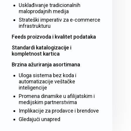
Usklađivanje tradicionalnih
maloprodajnih medija
Strateški imperativ za e-commerce
infrastrukturu
Feeds proizvoda i kvalitet podataka
Standardi katalogizacije i
kompletnost kartica
Brzina ažuriranja asortimana
Uloga sistema bez koda i
automatizacije veštačke
inteligencije
Promena dinamike u afilijatskim i
medijskim partnerstvima
Implikacije za prodavce i brendove
Gledajući unapred