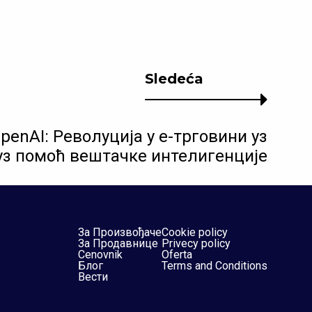
Sledeća
OpenAI: Револуција у е-трговини уз
уз помоћ вештачке интелигенције
За Произвођаче
Cookie policy
За Продавнице
Privecy policy
Cenovnik
Oferta
Блог
Terms and Conditions
Вести