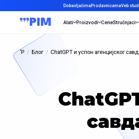
Dobavljačima
Prodavnicama
Veb stud
Alati
Proizvodi
Cene
Stručnjaci
'P
Блог
ChatGPT и успон агенциjског савд
ChatGPT
савд