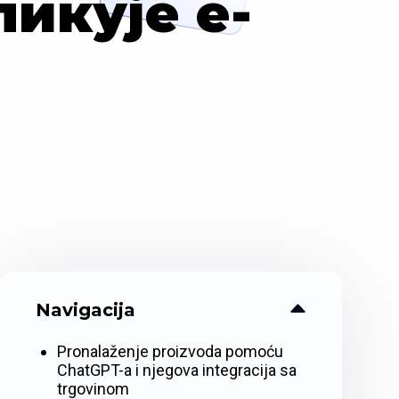
икуjе е-
Navigacija
Pronalaženje proizvoda pomoću
ChatGPT-a i njegova integracija sa
trgovinom