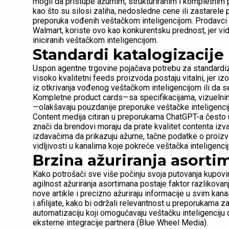
mogli da pristupe ažurnim, strukturiranim i kompletni
kao što su silosi zaliha, nedosledne cene ili zastarel
preporuka vođenih veštačkom inteligencijom. Prodavci koj
Walmart, koriste ovo kao konkurentsku prednost, jer vid
iniciranih veštačkom inteligencijom.
Standardi katalogizacije
Uspon agentne trgovine pojačava potrebu za standardi
visoko kvalitetni feeds proizvoda postaju vitalni, jer i
iz otkrivanja vođenog veštačkom inteligencijom ili da 
Kompletne product cards—sa specifikacijama, vizuelni
—olakšavaju pouzdanije preporuke veštačke inteligencije
Content medija citiran u preporukama ChatGPT-a često ukl
znači da brendovi moraju da prate kvalitet contenta izv
izdavačima da prikazuju ažurne, tačne podatke o proizv
vidljivosti u kanalima koje pokreće veštačka inteligencij
Brzina ažuriranja asorti
Kako potrošači sve više počinju svoja putovanja kupovi
agilnost ažuriranja asortimana postaje faktor razlikovan
nove artikle i precizno ažuriraju informacije u svim kana
i afilijate, kako bi održali relevantnost u preporukama z
automatizaciju koji omogućavaju veštačku inteligenciju d
eksterne integracije partnera (Blue Wheel Media).