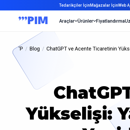
Tedarikçiler İçin
Mağazalar İçin
Web Aj
Araçlar
Ürünler
Fiyatlandırma
Uz
'P
Blog
ChatGPT ve Acente Ticaretinin Yüksel
ChatGPT
Yükselişi: 