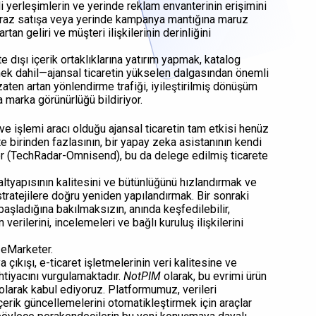
tli yerleşimlerin ve yerinde reklam envanterinin erişimini
çapraz satışa veya yerinde kampanya mantığına maruz
an geliri ve müşteri ilişkilerinin derinliğini
 dışı içerik ortaklıklarına yatırım yapmak, katalog
rmek dahil—ajansal ticaretin yükselen dalgasından önemli
aten artan yönlendirme trafiği, iyileştirilmiş dönüşüm
 marka görünürlüğü bildiriyor.
e işlemi aracı olduğu ajansal ticaretin tam etkisi henüz
çte birinden fazlasının, bir yapay zeka asistanının kendi
or (TechRadar-Omnisend), bu da delege edilmiş ticarete
 altyapısının kalitesini ve bütünlüğünü hızlandırmak ve
ratejilere doğru yeniden yapılandırmak. Bir sonraki
 başladığına bakılmaksızın, anında keşfedilebilir,
n verilerini, incelemeleri ve bağlı kuruluş ilişkilerini
 eMarketer.
çıkışı, e-ticaret işletmelerinin veri kalitesine ve
ihtiyacını vurgulamaktadır.
NotPIM
olarak, bu evrimi ürün
olarak kabul ediyoruz. Platformumuz, verileri
çerik güncellemelerini otomatikleştirmek için araçlar