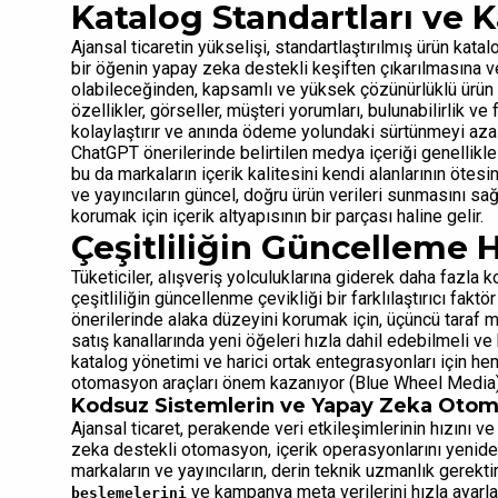
Katalog Standartları ve K
Ajansal ticaretin yükselişi, standartlaştırılmış ürün katalo
bir öğenin yapay zeka destekli keşiften çıkarılmasına v
olabileceğinden, kapsamlı ve yüksek çözünürlüklü ürün b
özellikler, görseller, müşteri yorumları, bulunabilirlik v
kolaylaştırır ve anında ödeme yolundaki sürtünmeyi azal
ChatGPT önerilerinde belirtilen medya içeriği genellikle 
bu da markaların içerik kalitesini kendi alanlarının ötesi
ve yayıncıların güncel, doğru ürün verileri sunmasını s
korumak için içerik altyapısının bir parçası haline gelir.
Çeşitliliğin Güncelleme H
Tüketiciler, alışveriş yolculuklarına giderek daha fazla
çeşitliliğin güncellenme çevikliği bir farklılaştırıcı fak
önerilerinde alaka düzeyini korumak için, üçüncü taraf 
satış kanallarında yeni öğeleri hızla dahil edebilmeli ve 
katalog yönetimi ve harici ortak entegrasyonları için
otomasyon araçları önem kazanıyor (Blue Wheel Media)
Kodsuz Sistemlerin ve Yapay Zeka Oto
Ajansal ticaret, perakende veri etkileşimlerinin hızını v
zeka destekli otomasyon, içerik operasyonlarını yeniden
markaların ve yayıncıların, derin teknik uzmanlık gerek
ve kampanya meta verilerini hızla ayarla
beslemelerini