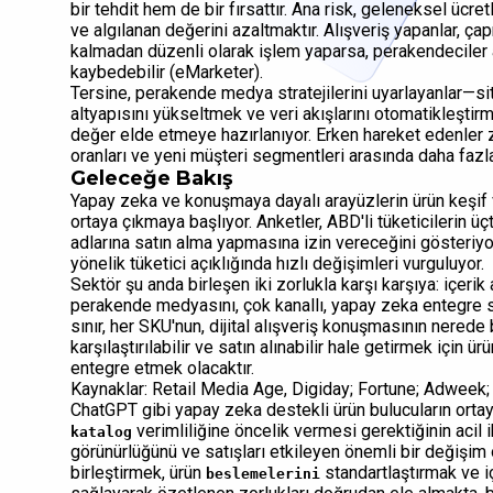
bir tehdit hem de bir fırsattır. Ana risk, geleneksel ücre
ve algılanan değerini azaltmaktır. Alışveriş yapanlar, 
kalmadan düzenli olarak işlem yaparsa, perakendeciler art
kaybedebilir (eMarketer).
Tersine, perakende medya stratejilerini uyarlayanlar—site
altyapısını yükseltmek ve veri akışlarını otomatikleşti
değer elde etmeye hazırlanıyor. Erken hareket edenler z
oranları ve yeni müşteri segmentleri arasında daha fazla
Geleceğe Bakış
Yapay zeka ve konuşmaya dayalı arayüzlerin ürün keşif v
ortaya çıkmaya başlıyor. Anketler, ABD'li tüketicilerin ü
adlarına satın alma yapmasına izin vereceğini gösteriy
yönelik tüketici açıklığında hızlı değişimleri vurguluyor.
Sektör şu anda birleşen iki zorlukla karşı karşıya: içerik
perakende medyasını, çok kanallı, yapay zeka entegre st
sınır, her SKU'nun, dijital alışveriş konuşmasının nerede
karşılaştırılabilir ve satın alınabilir hale getirmek için ürü
entegre etmek olacaktır.
Kaynaklar: Retail Media Age, Digiday; Fortune; Adweek;
ChatGPT gibi yapay zeka destekli ürün bulucuların ortaya 
verimliliğine öncelik vermesi gerektiğinin acil 
katalog
görünürlüğünü ve satışları etkileyen önemli bir değişim 
birleştirmek, ürün
standartlaştırmak ve i
beslemelerini