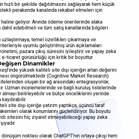
rin hızlı bir şekilde dağıtılmasını sağlayarak hem küçük
tekli perakende kanalında rekabet etmeleri için
tör haline geliyor. Anında ödeme önerilerinde alaka
 dahil edebilmeli ve tüm satış kanallarında bilgileri
nı uzlaştırmaya, temel özellikleri çıkarmaya ve
terleriyle uyumlu geliştirilmiş ürün açıklamaları
önetimi, pazara çıkış süresini iyileştirir ve yapay zeka
k e-ticaret görünürlüğü için kritik bir boyuttur.
 Değişen Dinamikler
şfinde yüksek kaliteli site dışı içeriğin artan değerini
mesi öngörülmektedir (Cognitive Market Research).
 sitelerinden oluşan bir ağ arasındaki entegrasyonlar,
r. Uzman incelemelerinde ve bağlı kuruluş listelerinde
 almayı belirleyebilir ve bütçe önceliklerini yerinde
kaydırabilir.
li site dışı içeriğe yatırım yaptıkça, üçüncü taraf
akemleri olarak konumlarını güçlendiriyor. Bu boyutu
endi sitesini hiç ziyaret etmeyebileceği yapay zeka
şıyadır.
 ve dönüşüm noktası olarak ChatGPT'nin ortaya çıkışı hem