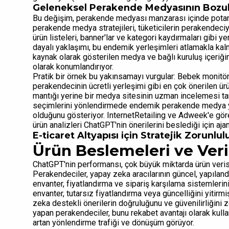
Geleneksel Perakende Medyasının Bozu
Bu değişim, perakende medyası manzarası içinde potansi
perakende medya stratejileri, tüketicilerin perakendeciy
ürün listeleri, banner'lar ve kategori kaydırmaları gibi
dayalı yaklaşımı, bu endemik yerleşimleri atlamakla kal
kaynak olarak gösterilen medya ve bağlı kuruluş içeriğini
olarak konumlandırıyor.
Pratik bir örnek bu yakınsamayı vurgular: Bebek monitör
perakendecinin ücretli yerleşimi gibi en çok önerilen ür
mantığı yerine bir medya sitesinin uzman incelemesi taraf
seçimlerini yönlendirmede endemik perakende medya ya
olduğunu gösteriyor. InternetRetailing ve Adweek'e göre,
ürün analizleri ChatGPT'nin önerilerini beslediği için ajan
E-ticaret Altyapısı için Stratejik Zorunlul
Ürün Beslemeleri ve Veri 
ChatGPT'nin performansı, çok büyük miktarda ürün veris
Perakendeciler, yapay zeka aracılarının güncel, yapıland
envanter, fiyatlandırma ve sipariş karşılama sistemlerin
envanter, tutarsız fiyatlandırma veya güncelliğini yitirmiş
zeka destekli önerilerin doğruluğunu ve güvenilirliğini 
yapan perakendeciler, bunu rekabet avantajı olarak kull
artan yönlendirme trafiği ve dönüşüm görüyor.