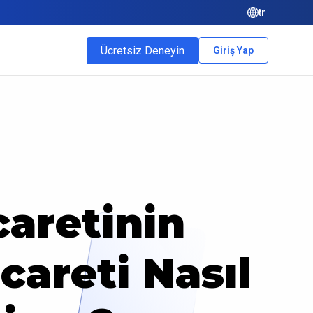
tr
Ücretsiz Deneyin
Giriş Yap
aretinin
careti Nasıl