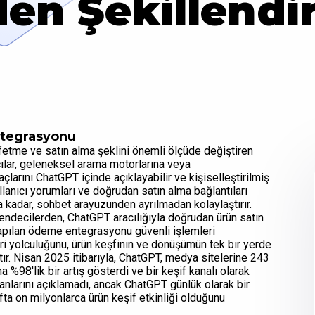
en Şekillendi
ntegrasyonu
şfetme ve satın alma şeklini önemli ölçüde değiştiren
ıcılar, geleneksel arama motorlarına veya
larını ChatGPT içinde açıklayabilir ve kişiselleştirilmiş
kullanıcı yorumları ve doğrudan satın alma bağlantıları
 kadar, sohbet arayüzünden ayrılmadan kolaylaştırır.
akendecilerden, ChatGPT aracılığıyla doğrudan ürün satın
 yapılan ödeme entegrasyonu güvenli işlemleri
eri yolculuğunu, ürün keşfinin ve dönüşümün tek bir yerde
ltır. Nisan 2025 itibarıyla, ChatGPT, medya sitelerine 243
%98'lik bir artış gösterdi ve bir keşif kanalı olarak
anlarını açıklamadı, ancak ChatGPT günlük olarak bir
ta on milyonlarca ürün keşif etkinliği olduğunu