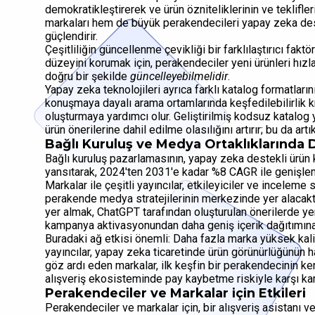
demokratikleştirerek ve ürün özniteliklerinin ve teklifle
markaları hem de büyük perakendecileri yapay zeka des
güçlendirir.
Çeşitliliğin güncellenme çevikliği bir farklılaştırıcı fak
düzeyini korumak için, perakendeciler yeni ürünleri hızla
doğru bir şekilde
güncelleyebilmelidir
.
Yapay zeka teknolojileri ayrıca farklı katalog formatları
konuşmaya dayalı arama ortamlarında keşfedilebilirlik kri
oluşturmaya yardımcı olur. Geliştirilmiş kodsuz katalog y
ürün önerilerine dahil edilme olasılığını artırır; bu da artı
Bağlı Kuruluş ve Medya Ortaklıklarında
Bağlı kuruluş pazarlamasının, yapay zeka destekli ürün ke
yansıtarak, 2024'ten 2031'e kadar %8 CAGR ile genişle
Markalar ile çeşitli yayıncılar, etkileyiciler ve inceleme
perakende medya stratejilerinin merkezinde yer alacaktı
yer almak, ChatGPT tarafından oluşturulan önerilerde yer
kampanya aktivasyonundan daha geniş içerik dağıtımına 
Buradaki ağ etkisi önemli: Daha fazla marka yüksek kalite
yayıncılar, yapay zeka ticaretinde ürün görünürlüğünün h
göz ardı eden markalar, ilk keşfin bir perakendecinin k
alışveriş ekosisteminde pay kaybetme riskiyle karşı kar
Perakendeciler ve Markalar için Etkileri
Perakendeciler ve markalar için, bir alışveriş asistanı