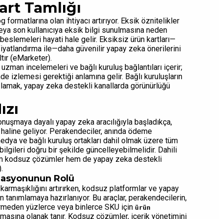
art Tamlığı
g formatlarına olan ihtiyacı artırıyor. Eksik öznitelikler
eya son kullanıcıya eksik bilgi sunulmasına neden
eslemeleri hayati hale gelir. Eksiksiz ürün kartları—
e fiyatlandırma ile—daha güvenilir yapay zeka önerilerini
tır (eMarketer).
uzman incelemeleri ve bağlı kuruluş bağlantıları içerir;
nde izlemesi gerektiği anlamına gelir. Bağlı kuruluşların
ağlamak, yapay zeka destekli kanallarda görünürlüğü
ızı
 konuşmaya dayalı yapay zeka aracılığıyla başladıkça,
tör haline geliyor. Perakendeciler, anında ödeme
medya ve bağlı kuruluş ortakları dahil olmak üzere tüm
bilgileri doğru bir şekilde güncelleyebilmelidir. Dahili
 hem kodsuz çözümler hem de yapay zeka destekli
.
masyonunun Rolü
e karmaşıklığını artırırken, kodsuz platformlar ve yapay
 tanımlamaya hazırlanıyor. Bu araçlar, perakendecilerin,
tirmeden yüzlerce veya binlerce SKU için
ürün
masına olanak tanır. Kodsuz çözümler, içerik yönetimini