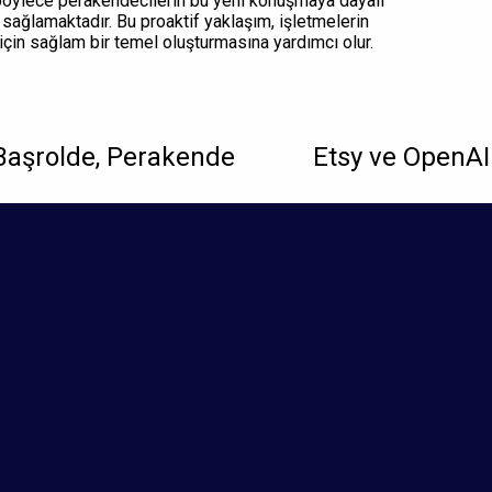
 böylece perakendecilerin bu yeni konuşmaya dayalı
 sağlamaktadır. Bu proaktif yaklaşım, işletmelerin
için sağlam bir temel oluşturmasına yardımcı olur.
a Başrolde, Perakende
Etsy ve OpenAI: