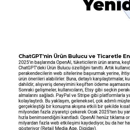
Yenid
ChatGPT'nin Ürün Bulucu ve Ticaretle E
2025'in başlarında OpenAI, tüketicilerin ürün arama, ke
ChatGPT'deki Ürün Bulucu özelliğini tanıttı. Artık kullan
perakendecilerin web sitelerine başvurmak yerine, ihtiyaç
ürün önerileri alabilirler. Buna, detaylı karşılaştırmalar, 
dahildir; alışveriş deneyimini keşiften ödeme aşamasına
Sonraki gelişmeler, kullanıcıların, Etsy gibi seçkin per
almalarını sağladı. PayPal ve Stripe gibi platformlarla
kolaylaştırdı. Bu yaklaşım, geleneksel, çok adımlı müşt
gerçekleştiği bir konuşma akışına etkili bir şekilde kısa
milyondan fazla ziyaretçi çekerek Ocak 2025'ten bu yana 
hızla benimsendiğini kanıtladı. OpenAI henüz tıklama or
milyardan fazla web etkileşimi kaydediyor, bu da her haf
gösteriyor (Retail Media Age, Digiday).