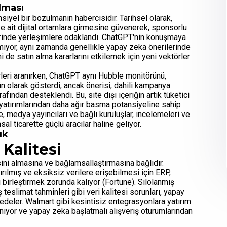
lması
yel bir bozulmanın habercisidir. Tarihsel olarak,
e ait dijital ortamlara girmesine güvenerek, sponsorlu
 yerinde yerleşimlere odaklandı. ChatGPT'nin konuşmaya
mıyor, aynı zamanda genellikle yapay zeka önerilerinde
 de satın alma kararlarını etkilemek için yeni vektörler
leri aranırken, ChatGPT aynı Hubble monitörünü,
ün olarak gösterdi, ancak önerisi, dahili kampanya
ından desteklendi. Bu, site dışı içeriğin artık tüketici
tırımlarından daha ağır basma potansiyeline sahip
 medya yayıncıları ve bağlı kuruluşlar, incelemeleri ve
sal ticarette güçlü aracılar haline geliyor.
uk
Kalitesi
ini almasına ve bağlamsallaştırmasına bağlıdır.
ırılmış ve eksiksiz verilere erişebilmesi için ERP,
i birleştirmek zorunda kalıyor (Fortune). Silolanmış
 teslimat tahminleri gibi veri kalitesi sorunları, yapay
zedeler. Walmart gibi kesintisiz entegrasyonlara yatırım
anıyor ve yapay zeka başlatmalı alışveriş oturumlarından