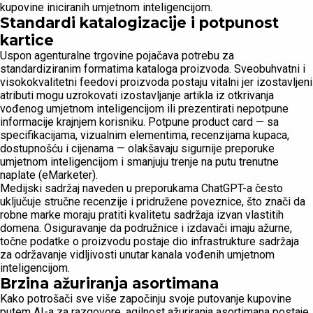
kupovine iniciranih umjetnom inteligencijom.
Standardi katalogizacije i potpunost
kartice
Uspon agenturalne trgovine pojačava potrebu za
standardiziranim formatima kataloga proizvoda. Sveobuhvatni i
visokokvalitetni feedovi proizvoda postaju vitalni jer izostavljeni
atributi mogu uzrokovati izostavljanje artikla iz otkrivanja
vođenog umjetnom inteligencijom ili prezentirati nepotpune
informacije krajnjem korisniku. Potpune product card — sa
specifikacijama, vizualnim elementima, recenzijama kupaca,
dostupnošću i cijenama — olakšavaju sigurnije preporuke
umjetnom inteligencijom i smanjuju trenje na putu trenutne
naplate (eMarketer).
Medijski sadržaj naveden u preporukama ChatGPT-a često
uključuje stručne recenzije i pridružene poveznice, što znači da
robne marke moraju pratiti kvalitetu sadržaja izvan vlastitih
domena. Osiguravanje da podružnice i izdavači imaju ažurne,
točne podatke o proizvodu postaje dio infrastrukture sadržaja
za održavanje vidljivosti unutar kanala vođenih umjetnom
inteligencijom.
Brzina ažuriranja asortimana
Kako potrošači sve više započinju svoje putovanje kupovine
putem AI-a za razgovore, agilnost ažuriranja asortimana postaje