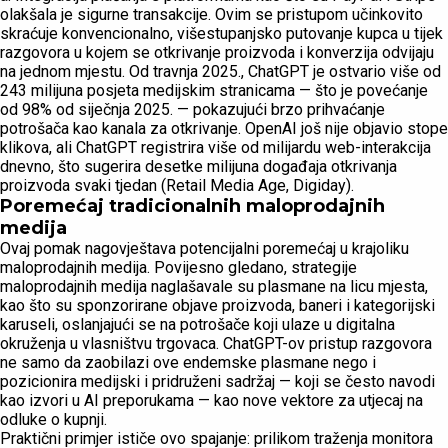
olakšala je sigurne transakcije. Ovim se pristupom učinkovito
skraćuje konvencionalno, višestupanjsko putovanje kupca u tijek
razgovora u kojem se otkrivanje proizvoda i konverzija odvijaju
na jednom mjestu. Od travnja 2025., ChatGPT je ostvario više od
243 milijuna posjeta medijskim stranicama — što je povećanje
od 98% od siječnja 2025. — pokazujući brzo prihvaćanje
potrošača kao kanala za otkrivanje. OpenAI još nije objavio stope
klikova, ali ChatGPT registrira više od milijardu web-interakcija
dnevno, što sugerira desetke milijuna događaja otkrivanja
proizvoda svaki tjedan (Retail Media Age, Digiday).
Poremećaj tradicionalnih maloprodajnih
medija
Ovaj pomak nagovještava potencijalni poremećaj u krajoliku
maloprodajnih medija. Povijesno gledano, strategije
maloprodajnih medija naglašavale su plasmane na licu mjesta,
kao što su sponzorirane objave proizvoda, baneri i kategorijski
karuseli, oslanjajući se na potrošače koji ulaze u digitalna
okruženja u vlasništvu trgovaca. ChatGPT-ov pristup razgovora
ne samo da zaobilazi ove endemske plasmane nego i
pozicionira medijski i pridruženi sadržaj — koji se često navodi
kao izvori u AI preporukama — kao nove vektore za utjecaj na
odluke o kupnji.
Praktični primjer ističe ovo spajanje: prilikom traženja monitora