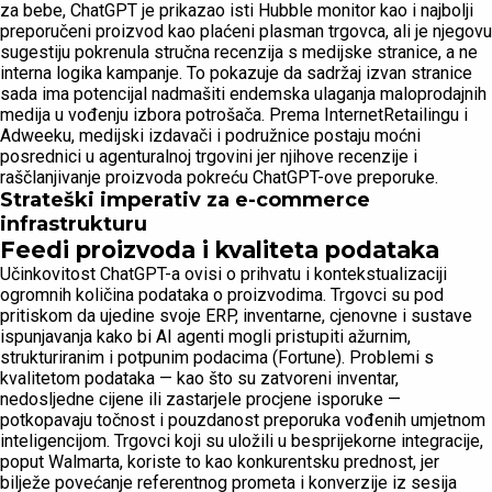
za bebe, ChatGPT je prikazao isti Hubble monitor kao i najbolji
preporučeni proizvod kao plaćeni plasman trgovca, ali je njegovu
sugestiju pokrenula stručna recenzija s medijske stranice, a ne
interna logika kampanje. To pokazuje da sadržaj izvan stranice
sada ima potencijal nadmašiti endemska ulaganja maloprodajnih
medija u vođenju izbora potrošača. Prema InternetRetailingu i
Adweeku, medijski izdavači i podružnice postaju moćni
posrednici u agenturalnoj trgovini jer njihove recenzije i
raščlanjivanje proizvoda pokreću ChatGPT-ove preporuke.
Strateški imperativ za e-commerce
infrastrukturu
Feedi proizvoda i kvaliteta podataka
Učinkovitost ChatGPT-a ovisi o prihvatu i kontekstualizaciji
ogromnih količina podataka o proizvodima. Trgovci su pod
pritiskom da ujedine svoje ERP, inventarne, cjenovne i sustave
ispunjavanja kako bi AI agenti mogli pristupiti ažurnim,
strukturiranim i potpunim podacima (Fortune). Problemi s
kvalitetom podataka — kao što su zatvoreni inventar,
nedosljedne cijene ili zastarjele procjene isporuke —
potkopavaju točnost i pouzdanost preporuka vođenih umjetnom
inteligencijom. Trgovci koji su uložili u besprijekorne integracije,
poput Walmarta, koriste to kao konkurentsku prednost, jer
bilježe povećanje referentnog prometa i konverzije iz sesija