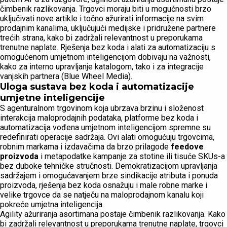
čimbenik razlikovanja. Trgovci moraju biti u mogućnosti brzo
uključivati nove artikle i točno ažurirati informacije na svim
prodajnim kanalima, uključujući medijske i pridružene partnere
trećih strana, kako bi zadržali relevantnost u preporukama
trenutne naplate. Rješenja bez koda i alati za automatizaciju s
omogućenom umjetnom inteligencijom dobivaju na važnosti,
kako za interno upravljanje katalogom, tako i za integracije
vanjskih partnera (Blue Wheel Media).
Uloga sustava bez koda i automatizacije
umjetne inteligencije
S agenturalnom trgovinom koja ubrzava brzinu i složenost
interakcija maloprodajnih podataka, platforme bez koda i
automatizacija vođena umjetnom inteligencijom spremne su
redefinirati operacije sadržaja. Ovi alati omogućuju trgovcima,
robnim markama i izdavačima da brzo prilagode
feedove
proizvoda
i metapodatke kampanje za stotine ili tisuće SKUs-a
bez duboke tehničke stručnosti. Demokratizacijom upravljanja
sadržajem i omogućavanjem brze sindikacije atributa i ponuda
proizvoda, rješenja bez koda osnažuju i male robne marke i
velike trgovce da se natječu na maloprodajnom kanalu koji
pokreće umjetna inteligencija.
Agility ažuriranja asortimana postaje čimbenik razlikovanja. Kako
bi zadržali relevantnost u preporukama trenutne naplate, trgovci