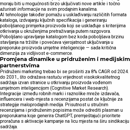
moraju biti u mogućnosti brzo uključivati nove artikle i točno
ažurirati informacije
na svim prodajnim kanalima.
AI tehnologije također pomažu u usklađivanju različitih formata
kataloga, izdvajanju ključnih specifikacija i generiranju
poboljšanog primjerka proizvoda koji se usklađuje s kriterijima
otkrivanja u okruženjima pretraživanja putem razgovora.
Poboljšano upravljanje katalogom bez koda poboljšava brzinu
stavljanja na tržište i povećava vjerojatnost uključivanja u
preporuke proizvoda umjetne inteligencije — sada kritična
dimenzija za vidljivost e-commerce.
Promjena dinamike u pridruženim i medijskim
partnerstvima
Pridruženi marketing trebao bi se proširiti za 8% CAGR od 2024.
do 2031., što odražava rastuću vrijednost visokokvalitetnog
sadržaja izvan stranice u otkrivanju proizvoda vođenom
umjetnom inteligencijom (Cognitive Market Research).
Integracije između robnih marki i raznolike mreže izdavača,
influencera i web-mjesta s recenzijama postat će ključnije za
strategije maloprodajnih medija. Prisutnost u stručnim
recenzijama i pridruženim popisima može odrediti plasman u
preporukama koje generira ChatGPT, premještajući prioritete
proračuna s aktivacije kampanje na licu mjesta na širu sindikaciju
sadržaja.