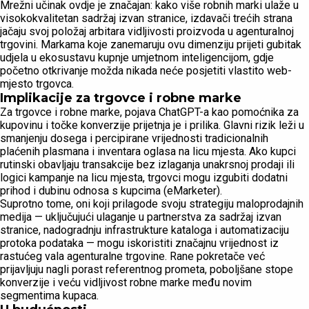
Mrežni učinak ovdje je značajan: kako više robnih marki ulaže u
visokokvalitetan sadržaj izvan stranice, izdavači trećih strana
jačaju svoj položaj arbitara vidljivosti proizvoda u agenturalnoj
trgovini. Markama koje zanemaruju ovu dimenziju prijeti gubitak
udjela u ekosustavu kupnje umjetnom inteligencijom, gdje
početno otkrivanje možda nikada neće posjetiti vlastito web-
mjesto trgovca.
Implikacije za trgovce i robne marke
Za trgovce i robne marke, pojava ChatGPT-a kao pomoćnika za
kupovinu i točke konverzije prijetnja je i prilika. Glavni rizik leži u
smanjenju dosega i percipirane vrijednosti tradicionalnih
plaćenih plasmana i inventara oglasa na licu mjesta. Ako kupci
rutinski obavljaju transakcije bez izlaganja unakrsnoj prodaji ili
logici kampanje na licu mjesta, trgovci mogu izgubiti dodatni
prihod i dubinu odnosa s kupcima (eMarketer).
Suprotno tome, oni koji prilagode svoju strategiju maloprodajnih
medija — uključujući ulaganje u partnerstva za sadržaj izvan
stranice, nadogradnju infrastrukture kataloga i automatizaciju
protoka podataka — mogu iskoristiti značajnu vrijednost iz
rastućeg vala agenturalne trgovine. Rane pokretače već
prijavljuju nagli porast referentnog prometa, poboljšane stope
konverzije i veću vidljivost robne marke među novim
segmentima kupaca.