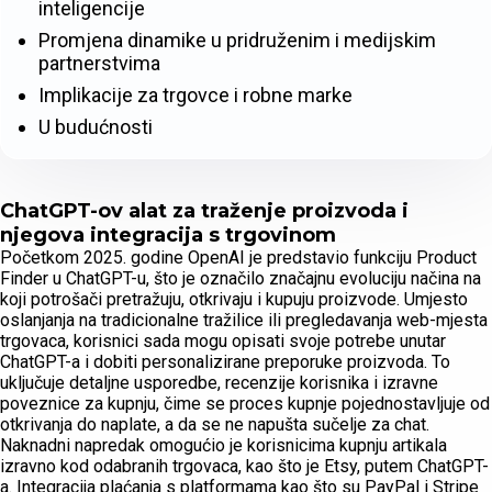
inteligencije
Promjena dinamike u pridruženim i medijskim
partnerstvima
Implikacije za trgovce i robne marke
U budućnosti
ChatGPT-ov alat za traženje proizvoda i
njegova integracija s trgovinom
Početkom 2025. godine OpenAI je predstavio funkciju Product
Finder u ChatGPT-u, što je označilo značajnu evoluciju načina na
koji potrošači pretražuju, otkrivaju i kupuju proizvode. Umjesto
oslanjanja na tradicionalne tražilice ili pregledavanja web-mjesta
trgovaca, korisnici sada mogu opisati svoje potrebe unutar
ChatGPT-a i dobiti personalizirane preporuke proizvoda. To
uključuje detaljne usporedbe, recenzije korisnika i izravne
poveznice za kupnju, čime se proces kupnje pojednostavljuje od
otkrivanja do naplate, a da se ne napušta sučelje za chat.
Naknadni napredak omogućio je korisnicima kupnju artikala
izravno kod odabranih trgovaca, kao što je Etsy, putem ChatGPT-
a. Integracija plaćanja s platformama kao što su PayPal i Stripe