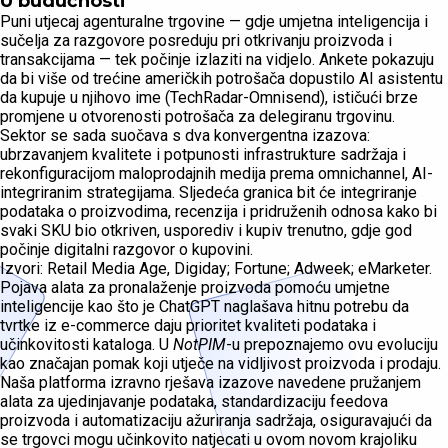
U budućnosti
Puni utjecaj agenturalne trgovine — gdje umjetna inteligencija i
sučelja za razgovore posreduju pri otkrivanju proizvoda i
transakcijama — tek počinje izlaziti na vidjelo. Ankete pokazuju
da bi više od trećine američkih potrošača dopustilo AI asistentu
da kupuje u njihovo ime (TechRadar-Omnisend), ističući brze
promjene u otvorenosti potrošača za delegiranu trgovinu.
Sektor se sada suočava s dva konvergentna izazova:
ubrzavanjem kvalitete i potpunosti infrastrukture sadržaja i
rekonfiguracijom maloprodajnih medija prema omnichannel, AI-
integriranim strategijama. Sljedeća granica bit će integriranje
podataka o proizvodima, recenzija i pridruženih odnosa kako bi
svaki SKU bio otkriven, usporediv i kupiv trenutno, gdje god
počinje digitalni razgovor o kupovini.
Izvori: Retail Media Age, Digiday; Fortune; Adweek; eMarketer.
Pojava alata za pronalaženje proizvoda pomoću umjetne
inteligencije kao što je ChatGPT naglašava hitnu potrebu da
tvrtke iz e-commerce daju prioritet kvaliteti podataka i
učinkovitosti kataloga. U
NotPIM
-u prepoznajemo ovu evoluciju
kao značajan pomak koji utječe na vidljivost proizvoda i prodaju.
Naša platforma izravno rješava izazove navedene pružanjem
alata za ujedinjavanje podataka, standardizaciju feedova
proizvoda i automatizaciju ažuriranja sadržaja, osiguravajući da
se trgovci mogu učinkovito natjecati u ovom novom krajoliku