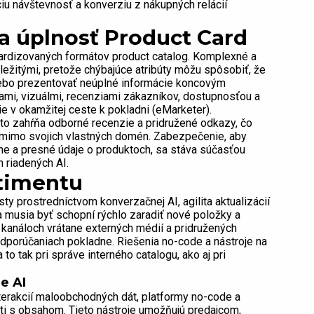
u návštevnosť a konverziu z nákupných relácií
 a úplnosť Product Card
ardizovaných formátov product catalog. Komplexné a
ležitými, pretože chýbajúce atribúty môžu spôsobiť, že
lebo prezentovať neúplné informácie koncovým
ami, vizuálmi, recenziami zákazníkov, dostupnosťou a
nie v okamžitej ceste k pokladni (eMarketer).
o zahŕňa odborné recenzie a pridružené odkazy, čo
 mimo svojich vlastných domén. Zabezpečenie, aby
lne a presné údaje o produktoch, sa stáva súčasťou
h riadených AI.
rtimentu
ty prostredníctvom konverzačnej AI, agilita aktualizácií
a musia byť schopní rýchlo zaradiť nové položky a
 kanáloch vrátane externých médií a pridružených
odporúčaniach pokladne. Riešenia no-code a nástroje na
o tak pri správe interného catalogu, ako aj pri
e AI
nterakcií maloobchodných dát, platformy no-code a
sti s obsahom. Tieto nástroje umožňujú predajcom,