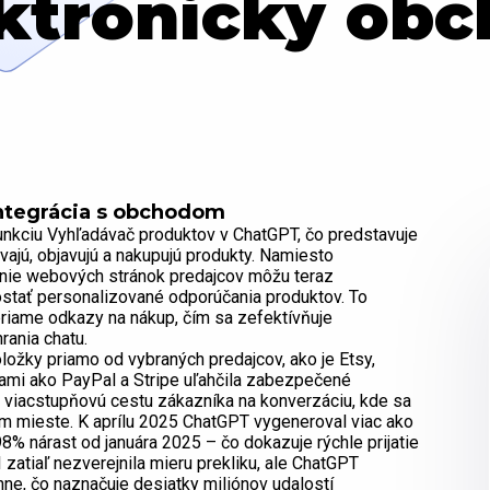
ktronický ob
ntegrácia s obchodom
nkciu Vyhľadávač produktov v ChatGPT, čo predstavuje
ajú, objavujú a nakupujú produkty. Namiesto
danie webových stránok predajcov môžu teraz
ostať personalizované odporúčania produktov. To
riame odkazy na nákup, čím sa zefektívňuje
rania chatu.
ožky priamo od vybraných predajcov, ako je Etsy,
mami ako PayPal a Stripe uľahčila zabezpečené
, viacstupňovú cestu zákazníka na konverzáciu, kde sa
om mieste. K aprílu 2025 ChatGPT vygeneroval viac ako
8% nárast od januára 2025 – čo dokazuje rýchle prijatie
zatiaľ nezverejnila mieru prekliku, ale ChatGPT
ne, čo naznačuje desiatky miliónov udalostí