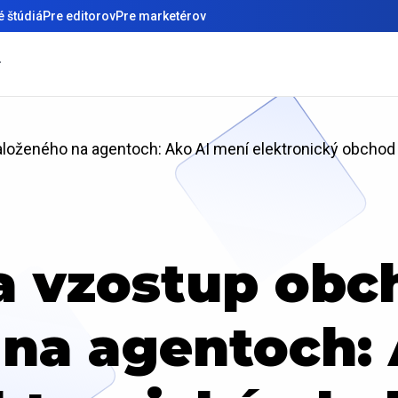
 štúdiá
Pre editorov
Pre marketérov
loženého na agentoch: Ako AI mení elektronický obchod
a vzostup obc
 na agentoch: 