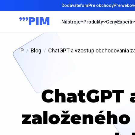
Dodávateľom
Pre obchody
Pre webové
Nástroje
Produkty
Ceny
Experti
'P
Blog
ChatGPT a vzostup obchodovania za
ChatGPT 
založeného