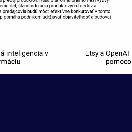
 predaj produktov. Naša platforma priamo rieši výzvy,
tenie dát, štandardizáciu produktových feedov a
že predajcovia budú môcť efektívne konkurovať v tomto
p pomáha podnikom udržiavať objaviteľnosť a budovať
 inteligencia v
Etsy a OpenAI:
ormáciu
pomocou