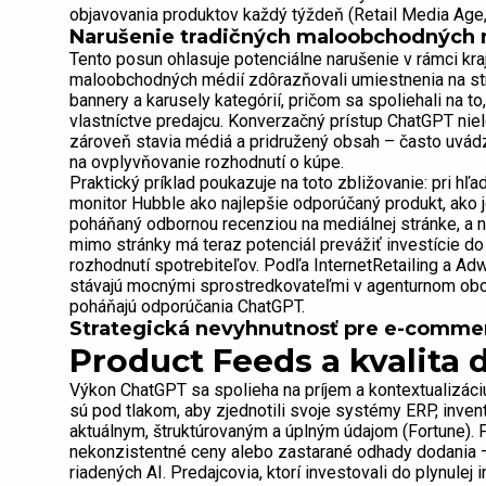
objavovania produktov každý týždeň (Retail Media Age,
Narušenie tradičných maloobchodných 
Tento posun ohlasuje potenciálne narušenie v rámci kra
maloobchodných médií zdôrazňovali umiestnenia na st
bannery a karusely kategórií, pričom sa spoliehali na to
vlastníctve predajcu. Konverzačný prístup ChatGPT nie
zároveň stavia médiá a pridružený obsah – často uvád
na ovplyvňovanie rozhodnutí o kúpe.
Praktický príklad poukazuje na toto zbližovanie: pri h
monitor Hubble ako najlepšie odporúčaný produkt, ako j
poháňaný odbornou recenziou na mediálnej stránke, a n
mimo stránky má teraz potenciál prevážiť investície 
rozhodnutí spotrebiteľov. Podľa InternetRetailing a Ad
stávajú mocnými sprostredkovateľmi v agenturnom obch
poháňajú odporúčania ChatGPT.
Strategická nevyhnutnosť pre e-commer
Product Feeds a kvalita 
Výkon ChatGPT sa spolieha na príjem a kontextualizáci
sú pod tlakom, aby zjednotili svoje systémy ERP, inventa
aktuálnym, štruktúrovaným a úplným údajom (Fortune). P
nekonzistentné ceny alebo zastarané odhady dodania 
riadených AI. Predajcovia, ktorí investovali do plynulej