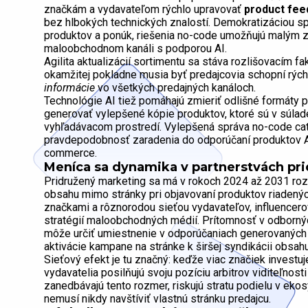
značkám a vydavateľom rýchlo upravovať
product fee
bez hlbokých technických znalostí. Demokratizáciou sp
produktov a ponúk, riešenia no-code umožňujú malým 
maloobchodnom kanáli s podporou AI.
Agilita aktualizácií sortimentu sa stáva rozlišovacím 
okamžitej pokladne musia byť predajcovia schopní rýc
informácie
vo všetkých predajných kanáloch.
Technológie AI tiež pomáhajú zmieriť odlišné formáty p
generovať vylepšené kópie produktov, ktoré sú v súlade
vyhľadávacom prostredí. Vylepšená správa no-code cata
pravdepodobnosť zaradenia do odporúčaní produktov AI –
commerce.
Meníca sa dynamika v partnerstvách pri
Pridružený marketing sa má v rokoch 2024 až 2031 rozš
obsahu mimo stránky pri objavovaní produktov riadenýc
značkami a rôznorodou sieťou vydavateľov, influencer
stratégií maloobchodných médií. Prítomnosť v odborn
môže určiť umiestnenie v odporúčaniach generovaných
aktivácie kampane na stránke k širšej syndikácii obsahu
Sieťový efekt je tu značný: keďže viac značiek investu
vydavatelia posilňujú svoju pozíciu arbitrov viditeľnos
zanedbávajú tento rozmer, riskujú stratu podielu v ek
nemusí nikdy navštíviť vlastnú stránku predajcu.