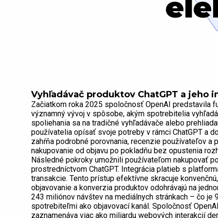
ele
Vyhľadávač produktov ChatGPT a jeho i
Začiatkom roka 2025 spoločnosť OpenAI predstavila fu
významný vývoj v spôsobe, akým spotrebitelia vyhľadáv
spoliehania sa na tradičné vyhľadávače alebo prehlia
používatelia opísať svoje potreby v rámci ChatGPT a d
zahŕňa podrobné porovnania, recenzie používateľov a p
nakupovanie od objavu po pokladňu bez opustenia rozh
Následné pokroky umožnili používateľom nakupovať pol
prostredníctvom ChatGPT. Integrácia platieb s platfor
transakcie. Tento prístup efektívne skracuje konvenčnú
objavovanie a konverzia produktov odohrávajú na jedn
243 miliónov návštev na mediálnych stránkach – čo je 9
spotrebiteľmi ako objavovací kanál. Spoločnosť OpenAI 
zaznamenáva viac ako miliardu webových interakcií den