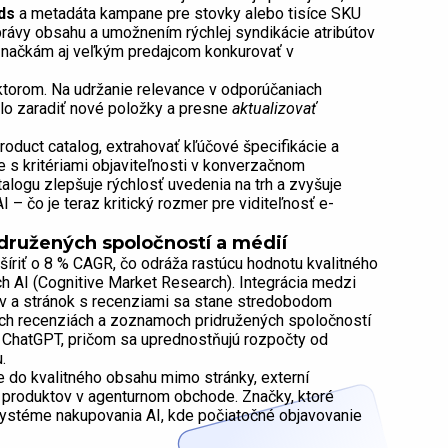
ds
a metadáta kampane pre stovky alebo tisíce SKU
rávy obsahu a umožnením rýchlej syndikácie atribútov
značkám aj veľkým predajcom konkurovať v
faktorom. Na udržanie relevance v odporúčaniach
hlo zaradiť nové položky a presne
aktualizovať
roduct catalog, extrahovať kľúčové špecifikácie a
 s kritériami objaviteľnosti v konverzačnom
logu zlepšuje rýchlosť uvedenia na trh a zvyšuje
 čo je teraz kritický rozmer pre viditeľnosť e-
družených spoločností a médií
íriť o 8 % CAGR, čo odráža rastúcu hodnotu kvalitného
h AI (Cognitive Market Research). Integrácia medzi
ov a stránok s recenziami sa stane stredobodom
ých recenziách a zoznamoch pridružených spoločností
 ChatGPT, pričom sa uprednostňujú rozpočty od
.
je do kvalitného obsahu mimo stránky, externí
ti produktov v agenturnom obchode. Značky, ktoré
osystéme nakupovania AI, kde počiatočné objavovanie