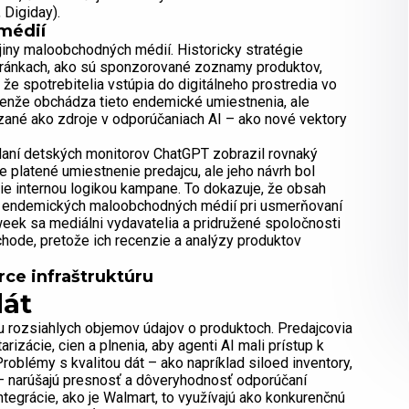
 Digiday).
médií
jiny maloobchodných médií. Historicky stratégie
ránkach, ako sú sponzorované zoznamy produktov,
, že spotrebitelia vstúpia do digitálneho prostredia vo
lenže obchádza tieto endemické umiestnenia, ale
zané ako zdroje v odporúčaniach AI – ako nové vektory
ľadaní detských monitorov ChatGPT zobrazil rovnaký
e platené umiestnenie predajcu, ale jeho návrh bol
ie internou logikou kampane. To dokazuje, že obsah
do endemických maloobchodných médií pri usmerňovaní
week sa mediálni vydavatelia a pridružené spoločnosti
ode, pretože ich recenzie a analýzy produktov
ce infraštruktúru
dát
u rozsiahlych objemov údajov o produktoch. Predajcovia
rizácie, cien a plnenia, aby agenti AI mali prístup k
roblémy s kvalitou dát – ako napríklad siloed inventory,
– narúšajú presnosť a dôveryhodnosť odporúčaní
 integrácie, ako je Walmart, to využívajú ako konkurenčnú