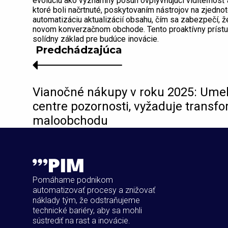
evolúciu ako významný posun ovplyvňujúci viditeľnosť a
ktoré boli načrtnuté, poskytovaním nástrojov na zjedno
automatizáciu aktualizácií obsahu, čím sa zabezpečí, 
novom konverzačnom obchode. Tento proaktívny prístu
solídny základ pre budúce inovácie.
Predchádzajúca
Vianočné nákupy v roku 2025: Umelá
centre pozornosti, vyžaduje transf
maloobchodu
Pomáhame podnikom
automatizovať procesy a znižovať
náklady tým, že odstraňujeme
technické bariéry, aby sa mohli
sústrediť na rast a inovácie.