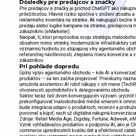
Dôsledky pre predajcov a značky
Pre predajcov a značky je príchod ChatGPT ako nákupn
príležitosťou. Hlavné riziko spočíva v znížení dosahu 
reklamného inventára na stránke. Ak nakupujúci bežne t
predaju alebo logike kampane na stránke, predajcovia m
zákazníkmi (eMarketer).
Naopak, tí, ktorí prispôsobia svoju stratégiu maloobcho
obsahom mimo stránky, modernizácie infraštruktúry ca
významnú hodnotu zo stúpajúcej vlny agenturného obchodu
referenčnej návštevnosti, zlepšenú mieru konverzie a
zákazníkov.
Pri pohľade dopredu
Úplný vplyv agenturného obchodu – kde AI a konverzačn
produktov – sa len začína prejavovať. Prieskumy naznač
umožnila asistentovi AI robiť nákupy v ich mene (Tech
otvorenosti spotrebiteľov k delegovanému obchodu.
Sektor teraz čelí dvom konvergujúcim výzvam: urýchliť k
prekonfigurovať maloobchodné médiá smerom k omnicha
bude integrácia údajov o produktoch, recenzií a pridru
porovnať a kúpiť, nech už digitálna nákupná konverzáci
Zdroje: Retail Media Age, Digiday; Fortune; Adweek; eM
Vznik vyhľadávačov produktov s podporou AI, ako je Ch
commerce uprednostnili kvalitu dát a efektívnosť catal