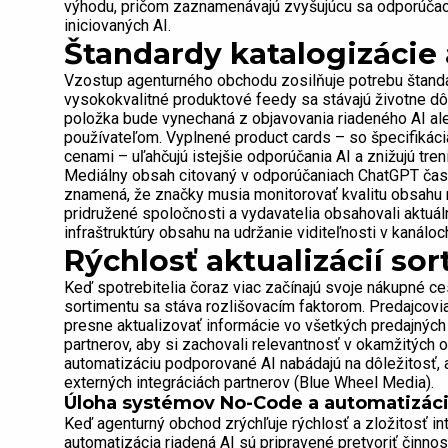
výhodu, pričom zaznamenávajú zvyšujúcu sa odporúčaci
iniciovaných AI.
Štandardy katalogizácie
Vzostup agenturného obchodu zosilňuje potrebu štand
vysokokvalitné produktové feedy sa stávajú životne dô
položka bude vynechaná z objavovania riadeného AI a
používateľom. Vyplnené product cards – so špecifikáci
cenami – uľahčujú istejšie odporúčania AI a znižujú tre
Mediálny obsah citovaný v odporúčaniach ChatGPT čast
znamená, že značky musia monitorovať kvalitu obsahu
pridružené spoločnosti a vydavatelia obsahovali aktuá
infraštruktúry obsahu na udržanie viditeľnosti v kanáloc
Rýchlosť aktualizácií so
Keď spotrebitelia čoraz viac začínajú svoje nákupné ces
sortimentu sa stáva rozlišovacím faktorom. Predajcovi
presne aktualizovať informácie vo všetkých predajných
partnerov, aby si zachovali relevantnosť v okamžitých 
automatizáciu podporované AI nabádajú na dôležitosť, a t
externých integráciách partnerov (Blue Wheel Media).
Úloha systémov No-Code a automatizáci
Keď agenturný obchod zrýchľuje rýchlosť a zložitosť i
automatizácia riadená AI sú pripravené pretvoriť činno