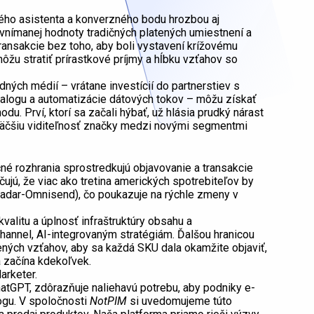
ého asistenta a konverzného bodu hrozbou aj
a vnímanej hodnoty tradičných platených umiestnení a
ransakcie bez toho, aby boli vystavení krížovému
ôžu stratiť prírastkové príjmy a hĺbku vzťahov so
dných médií – vrátane investícií do partnerstiev s
talogu a automatizácie dátových tokov – môžu získať
. Prví, ktorí sa začali hýbať, už hlásia prudký nárast
 väčšiu viditeľnosť značky medzi novými segmentmi
é rozhrania sprostredkujú objavovanie a transakcie
ujú, že viac ako tretina amerických spotrebiteľov by
Radar-Omnisend), čo poukazuje na rýchle zmeny v
valitu a úplnosť infraštruktúry obsahu a
nnel, AI-integrovaným stratégiám. Ďalšou hranicou
žených vzťahov, aby sa každá SKU dala okamžite objaviť,
a začína kdekoľvek.
arketer.
atGPT, zdôrazňuje naliehavú potrebu, aby podniky e-
ogu. V spoločnosti
NotPIM
si uvedomujeme túto