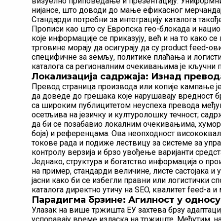
визуелно приповедање и презентацију. Униформни
нијансе, што доводи до мање ефикасног мерчандај
Стандарди потребни за интеграцију каталога такођ
Прописи као што су Европска гео-блокада и нацио
које информације се приказују, већ и на то како с
трговине морају да осигурају да су product feed-
специфичне за земљу, политике плаћања и логист
каталога са регионалним очекивањима је кључни 
Локализација садржаја: Изнад превод
Превод страница производа или копије кампање ј
да доведе до грешака које нарушавају вредност б
са широким публицитетом неуспеха превода међун
осетљива на језичку и културолошку течност; садр
да би се позабавио локалним очекивањима, хумор
боја) и референцама. Ова неопходност висококва
токове рада и подиже лествицу за системе за упр
контролу верзија и брзо увођење варијанти средст
Једнако, структура и богатство информација о пр
на пример, стандарди величине, листе састојака и у
јасни како би се избегли правни или логистички с
каталога директно утичу на SEO, квалитет feed-a и
Парадигма брзине: Агилност у односу
Улазак на више тржишта ЕУ захтева брзу адаптациј
успоравају време изласка на тржиште. Међутим, н