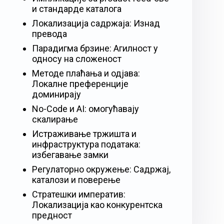
и стандарде каталога
Локализација садржаја: Изнад
превода
Парадигма брзине: Агилност у
односу на сложеност
Методе плаћања и одјава:
Локалне преференције
доминирају
No-Code и AI: омогућавају
скалирање
Истраживање тржишта и
инфраструктура података:
избегавање замки
Регулаторно окружење: Садржај,
каталози и поверење
Стратешки императив:
Локализација као конкурентска
предност