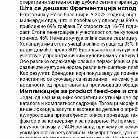
оперативни захтеви остају дубоко сегментирани ду
Шта се дешава: Фрагментација испод
Е-трговина у ЕУ се брзо шири. У 2023. години, обрт
милијарди евра, што је повећање у односу на 899 
приближно 69% грађана ЕУ старости од 16-74 годи
раст. Стопе пенетрације и учесталост online купов
пример, 45% Немаца купује online сваке седмице 
Холандија има стопу учешћа online купаца од 93%, И
врши домаће: преко 80% Европљана који купују onl
учествује у прекограничним куповинама у оквиру 
Ове разлике одражавају сложен пејзаж: језичка раз
различите културне норме, различити системи пла
Као резултат, брендови који покушавају да приме
константно се суочавају са изазовима - не само у
вредности, од представљања производа до обраде 
Импликације за product feed-ове и ст
Један од најзначајнијих оперативних утицаја ове ф
каталога и комплетност садржаја. Трговци морају 
више локација, валута и захтеве за детаље о атри
културолошка прилагођеност описа производа, техн
фактор и за конверзију и за поверење. На пример
кључног значаја у DACH региону, при чему су нем
усклађеност са регулативом. Насупрот томе, јужн