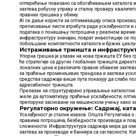
оптерећење повезано са обогаћивањем каталога и
захтева робусну управу и сталну проверу квалитет
правних грешака у обиму.
AI се даље користи за оптимизацију описа произво
преписивање листи атрибута ради усклађености и
података о понашању потрошача у реалном времен
инфраструктуру значајан, поврат инвестиције се по
побољшане комплетности каталога и бржих циклус
Истраживање тржишта и инфраструкт
Упорна грешка је улазак на нова тржишта ЕУ без г
ће стратегије са других глобалних тржишта дирек
локалних цена и различите правне обавезе захтева
за праћење променљивих трендова и захтева ускла
средства садржаја више пута показују да слабе по
адресабилног тржишта.
Прелазак на структурирано управљање каталогом з
желе да аутоматизују праћење усклађености, оптим
препоруке засноване на машинском учењу како за с
Регулаторно окружење: Садржај, кат
Усклађеност је стални изазов. Општа Регулатива о
правима потрошача, безбедности производа и повр
сложености. Инфраструктура садржаја мора да ом
захтева за производе и баннера са сагласности. К