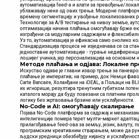
аутоматизација feed-а и алати за превођење/лока
ублажавају неке од ових трења. Модерне платформ
времену сегментацију и увођење локализованих pr
Технологије за A/B тестирање на нивоу земље, ау
оптимизација начина плаћања омогућавају брже е
изграђени са модуларним садржајем и флексибилн
Уз то, аутоматизација је ефикасна само онолико кол
Стандардизација процеса не изједначава се са ст
једноставне аутоматизације - гурање недиференцир
лошијег учинка, јер персонализација на основном 
Методе плаћања и одјава: Локалне п
Искуство одјаве је главни извор трења за паневр
плаћање је императив; на пример, док Немци фавор
Carte Bancaire, Холанђани на iDEAL, а Пољаци на BLI
их игнорише, резултира тренутним губитком потен
каталога морају да буду повезани са платним про
логику без жртвовања брзине или усклађености.
No-Code и AI: омогућавају скалирање
Појава No-Code платформа за садржај и механизам
интелигенције помера терет мулти-маркет адаптац
прилагођавање feed-ова за земљу, језик, валуту, па
програмским креативним стварањем, може да руку
људски уредници обезбеђују нијансу и усклађеност