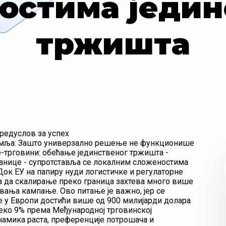
остима једин
тржишта
предуслов за успех
 земља: Зашто универзално решење не функционише
 е-трговини: обећање јединственог тржишта -
границе - супротставља се локалним сложеностима
 Док ЕУ на папиру нуди логистичке и регулаторне
а да скалирање преко граница захтева много више
вања кампање. Ово питање је важно, јер се
е у Европи достићи више од 900 милијарди долара
реко 9% према Међународној трговинској
намика раста, преференције потрошача и