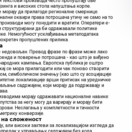
 текстови производа често пропуштају ове
зинга и високих стопа напуштања корпе.
е морају да прилагоде регионалне смернице.
нални оквири права потрошача утичу не само на то
е производи могу понудити и вратити. Оператери е-
ови структурирани да би одражавали политике
ике. Немогућност усклађивања метаподатака
покретач пропуштених прилика.
а
е недовољан. Превод фразе по фрази може лако
ренда и поверење потрошача - као што је виђено
ародних кампања. Европска публика је оштро
жај се мора прилагодити или чак поново створити
ом, симболичком значењу (као што су асоцијације
литетне локализације врши притисак на уредничке
ављање садржајем, који морају да подржавају и
ава.
оизводима морају одражавати националне навике:
путства за негу могу да варирају и морају бити
порови. Неслагања у комплетности и тачности
 метрику конверзије.
 на сложеност
у, али високи захтеви за локализацијом изгледа да
апредак у управљању садржајем без кода,