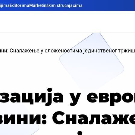
ijima
Editorima
Marketinškim stručnjacima
вини: Сналажење у сложеностима јединственог тржиш
ација у евро
вини: Сналаж