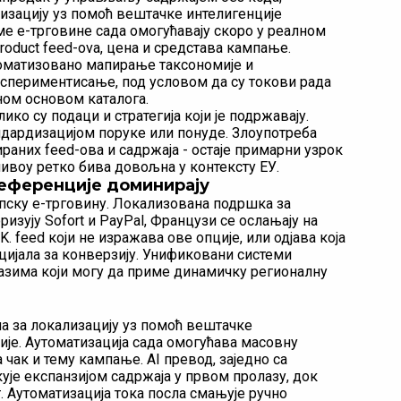
лизацију уз помоћ вештачке интелигенције
е е-трговине сада омогућавају скоро у реалном
oduct feed-ova, цена и средстава кампање.
томатизовано мапирање таксономије и
кспериментисање, под условом да су токови рада
ом основом каталога.
ико су подаци и стратегија који је подржавају.
андардизацијом поруке или понуде. Злоупотреба
аних feed-ова и садржаја - остаје примарни узрок
нивоу ретко бива довољна у контексту ЕУ.
референције доминирају
опску е-трговину. Локализована подршка за
изују Sofort и PayPal, Французи се ослањају на
K. feed који не изражава ове опције, или одјава која
цијала за конверзију. Унификовани системи
лазима који могу да приме динамичку регионалну
а за локализацију уз помоћ вештачке
ије. Аутоматизација сада омогућава масовну
 чак и тему кампање. AI превод, заједно са
је експанзијом садржаја у првом пролазу, док
. Аутоматизација тока посла смањује ручно