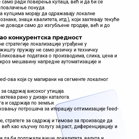
 само ради поверења купаца, већ и да би се
 повлачење понуда.
са купцима морају да одражавају локалне
наке, знаци квалитета, итд.), који захтевају текуће
е доводи само до изгубљене продаје, већ и до
као конкурентска предност
е стратегије локализације уграђене у
ржишту пружају не само језичку и техничку
 обликовање података о производима, слика, цена и
 кроз мешавину напредне аутоматизације и
d-ова који су мапирани на сегменте локалног
за садржај високог утицаја.
хтева рано у дизајн каталога.
а и садржаја по земљи.
овању потрошача за итерацију оптимизације feed-
 стратеге за садржај и тимове за производе да
 већ као кључну полугу за раст, диференцијацију и
и да би подржали више локалитета, валута и