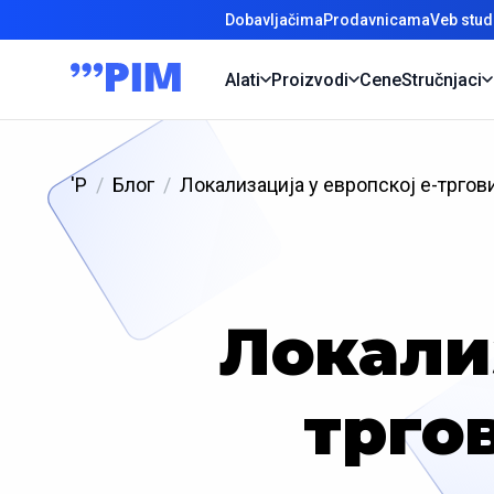
Dobavljačima
Prodavnicama
Veb stud
Alati
Proizvodi
Cene
Stručnjaci
'P
Блог
Локализација у европској е-трго
Локализ
трго