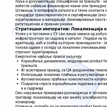
поља и документацију специфичне за тржиште - не
избегле озбиљне финансијске казне или принудно
Штавише, и интерфејси каталога и тачке контакта 
стандарде транспарентности и сертификације (еко-оз
кураторирање и валидацију. Занемаривање овога н
репутационих и правних ризика.
Стратешки императив: Локализација 
Успех у е-трговини у ЕУ све више зависи од робусн
инфраструктуру за садржај и каталог. Лидери на т
адаптацију, већ и осећај културне прикладности -
токова одјаве у складу са локалним очекивањима
стручног кураторирања.
Емергентне најбоље праксе укључују:
Коришћење динамичких, модуларних product fee
тржишта.
AI-асистирана превод, са QA уредничким тимом 
Интеграција локалних плаћања и регулаторних за
Аутоматизовано праћење комплетности каталог
Повратна спрега коришћењем података о ангаж
a и садржаја.
Ово окружење приморава руководиоце е-трговине,
третирају локализацију не као вежбу усклађености,
конверзију.
Штавише, потреба да се прилагоде product feed-ов