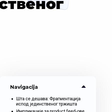
ственог
Navigacija
Шта се дешава: Фрагментација
испод јединственог тржишта
Импликације за product feed-ове