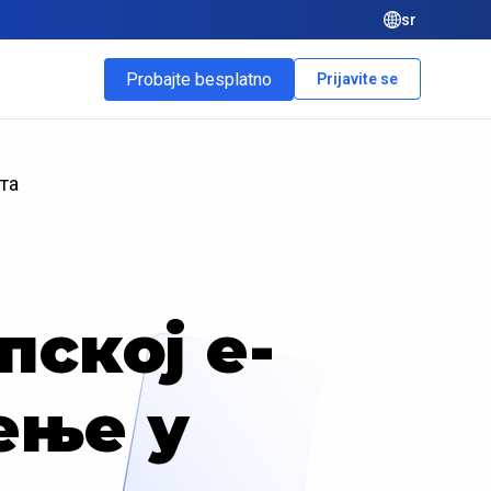
sr
Probajte besplatno
Prijavite se
та
пској е-
ење у