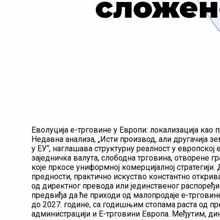
сложен
Еволуција е-трговине у Европи: локализација као 
Недавна анализа, „Исти производ, али другачија
у ЕУ“, наглашава структурну реалност у европској
заједничка валута, слободна трговина, отворене 
које пркосе униформној комерцијалној стратегији.
предности, практично искуство константно открив
од директног превода или јединственог распоређи
предвиђа да ће приходи од малопродаје е-трговин
до 2027. године, са годишњим стопама раста од п
администрацији и Е-трговини Европа. Међутим, ди