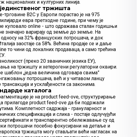
ж националних и културних линија.
 јединственог тржишта
 е-трговине B2C у Европи порастао је на 975
милијарди евра претходне године, при чему је
не куповало online - што одражава сталан годишњи
ине значајно варирају од земље до земље. На
у односу на 32% француских потрошача, и док
талија заостаје са 58%. Већина продаје се и даље
ine то чини од локалних продаваца, а само трећина
ЕУ.
ноликост (преко 20 званичних језика ЕУ),
ћања на тржишту и хетерогени регулаторни оквири.
не шаблон „једна величина одговара свима”
 ангажовању потрошача, већ и у читавом ланцу
трансакција и усклађености са законима.
андарде каталога
рагментације је на product feed-ove, структурирање
да прилагоде product feed-ove да би подржали
бутима. Комплетност садржаја - грануларност и
ичких спецификација и слика - постаје одлучујући
, сертификати и транспарентно обележавање су од
ачки потрошачи посебно фокусирани на детаље и
оевропска тржишта могу стављати већи нагласак на