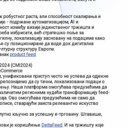
к робустног раста, али способност скалирања и
је - подржане аутоматизацијом, AI и
ност између визије јединственог тржишта и
реба избрисати, већ стратешко поље за
агилну, локализацију засновану на подацима како
оље су позициониране да воде док дигитална
ултурну структуру Европе.
ланак
product feed
 2024 (CMI2024)
l eCommerce
, унификовани приступ често не успева да одјекне
репознајемо да су тачни, локализовани подаци о
ењу. Наша платформа омогућава предузећима да
азличитим регионима нудећи трансформацију feed-
жаја. Ово омогућава предузећима не само да
писе, стварајући заиста релевантно искуство
олутно кључно за успешну е-трговину. Штавише,
азови је коришћење
DeltaFeed
. И на тржишту које