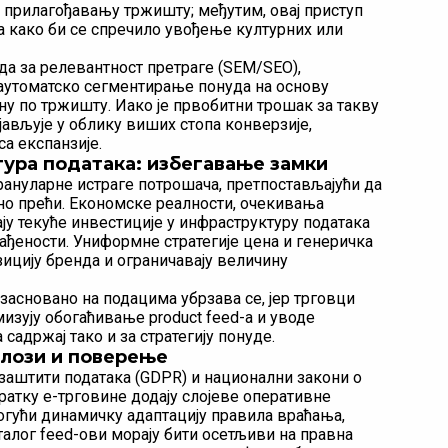
 прилагођавању тржишту; међутим, овај приступ
а како би се спречило увођење културних или
да за релевантност претраге (SEM/SEO),
 аутоматско сегментирање понуда на основу
у по тржишту. Иако је првобитни трошак за такву
јављује у облику виших стопа конверзије,
а експанзије.
ура података: избегавање замки
рануларне истраге потрошача, претпостављајући да
тно прећи. Економске реалности, очекивања
ју текуће инвестиције у инфраструктуру података
ђености. Униформне стратегије цена и генеричка
зицију бренда и ограничавају величину
асновано на подацима убрзава се, јер трговци
изују обогаћивање product feed-а и уводе
адржај тако и за стратегију понуде.
алози и поверење
 заштити података (GDPR) и национални закони о
атку е-трговине додају слојеве оперативне
огући динамичку адаптацију правила враћања,
аталог feed-ови морају бити осетљиви на правна