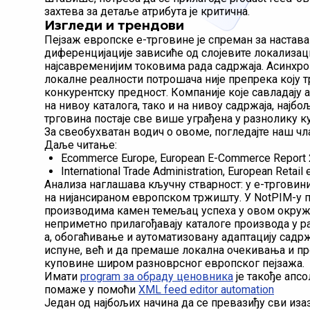
захтева за детаље атрибута је критична.
Изгледи и трендови
Пејзаж европске е-трговине је спреман за настава
диференцијације зависиће од слојевите локализаци
најсавременијим токовима рада садржаја. Асинхро
локалне реалности потрошача није препрека коју т
конкурентску предност. Компаније које савладају 
на нивоу каталога, тако и на нивоу садржаја, најб
трговина постаје све више уграђена у разнолику к
За свеобухватан водич о овоме, погледајте наш ч
Даље читање:
Ecommerce Europe, European E-Commerce Report
International Trade Administration, European Retai
Анализа наглашава кључну стварност: у е-трговини
на нијансираном европском тржишту. У NotPIM-у п
производима камен темељац успеха у овом окруж
неприметно прилагођавају каталоге производа у р
a, обогаћивање и аутоматизовану адаптацију садр
испуне, већ и да премаше локална очекивања и про
куповине широм разноврсног европског пејзажа.
Имати
program за обраду ценовника
је такође апс
помаже у помоћи
XML feed editor automation
Један од најбољих начина да се превазиђу сви из