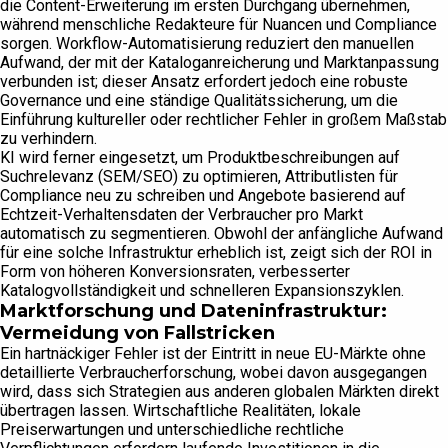
die Content-Erweiterung im ersten Durchgang übernehmen,
während menschliche Redakteure für Nuancen und Compliance
sorgen. Workflow-Automatisierung reduziert den manuellen
Aufwand, der mit der Kataloganreicherung und Marktanpassung
verbunden ist; dieser Ansatz erfordert jedoch eine robuste
Governance und eine ständige Qualitätssicherung, um die
Einführung kultureller oder rechtlicher Fehler in großem Maßstab
zu verhindern.
KI wird ferner eingesetzt, um Produktbeschreibungen auf
Suchrelevanz (SEM/SEO) zu optimieren, Attributlisten für
Compliance neu zu schreiben und Angebote basierend auf
Echtzeit-Verhaltensdaten der Verbraucher pro Markt
automatisch zu segmentieren. Obwohl der anfängliche Aufwand
für eine solche Infrastruktur erheblich ist, zeigt sich der ROI in
Form von höheren Konversionsraten, verbesserter
Katalogvollständigkeit und schnelleren Expansionszyklen.
Marktforschung und Dateninfrastruktur:
Vermeidung von Fallstricken
Ein hartnäckiger Fehler ist der Eintritt in neue EU-Märkte ohne
detaillierte Verbraucherforschung, wobei davon ausgegangen
wird, dass sich Strategien aus anderen globalen Märkten direkt
übertragen lassen. Wirtschaftliche Realitäten, lokale
Preiserwartungen und unterschiedliche rechtliche