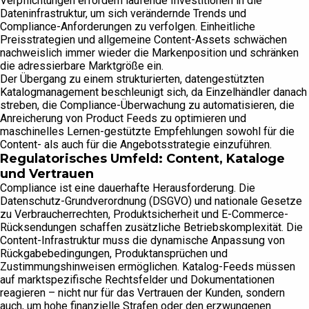
Verpflichtungen erfordern laufende Investitionen in die
Dateninfrastruktur, um sich verändernde Trends und
Compliance-Anforderungen zu verfolgen. Einheitliche
Preisstrategien und allgemeine Content-Assets schwächen
nachweislich immer wieder die Markenposition und schränken
die adressierbare Marktgröße ein.
Der Übergang zu einem strukturierten, datengestützten
Katalogmanagement beschleunigt sich, da Einzelhändler danach
streben, die Compliance-Überwachung zu automatisieren, die
Anreicherung von Product Feeds zu optimieren und
maschinelles Lernen-gestützte Empfehlungen sowohl für die
Content- als auch für die Angebotsstrategie einzuführen.
Regulatorisches Umfeld: Content, Kataloge
und Vertrauen
Compliance ist eine dauerhafte Herausforderung. Die
Datenschutz-Grundverordnung (DSGVO) und nationale Gesetze
zu Verbraucherrechten, Produktsicherheit und E-Commerce-
Rücksendungen schaffen zusätzliche Betriebskomplexität. Die
Content-Infrastruktur muss die dynamische Anpassung von
Rückgabebedingungen, Produktansprüchen und
Zustimmungshinweisen ermöglichen. Katalog-Feeds müssen
auf marktspezifische Rechtsfelder und Dokumentationen
reagieren – nicht nur für das Vertrauen der Kunden, sondern
auch, um hohe finanzielle Strafen oder den erzwungenen