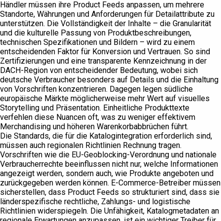
Händler müssen ihre Product Feeds anpassen, um mehrere
Standorte, Währungen und Anforderungen für Detailattribute zu
unterstützen. Die Vollständigkeit der Inhalte – die Granularität
und die kulturelle Passung von Produktbeschreibungen,
technischen Spezifikationen und Bildern – wird zu einem
entscheidenden Faktor für Konversion und Vertrauen. So sind
Zertifizierungen und eine transparente Kennzeichnung in der
DACH-Region von entscheidender Bedeutung, wobei sich
deutsche Verbraucher besonders auf Details und die Einhaltung
von Vorschriften konzentrieren. Dagegen legen südliche
europäische Märkte möglicherweise mehr Wert auf visuelles
Storytelling und Präsentation. Einheitliche Produkttexte
verfehlen diese Nuancen oft, was zu weniger effektivem
Merchandising und höheren Warenkorbabbrüchen führt.
Die Standards, die für die Katalogintegration erforderlich sind,
müssen auch regionalen Richtlinien Rechnung tragen.
Vorschriften wie die EU-Geoblocking-Verordnung und nationale
Verbraucherrechte beeinflussen nicht nur, welche Informationen
angezeigt werden, sondern auch, wie Produkte angeboten und
zurückgegeben werden können. E-Commerce-Betreiber müssen
sicherstellen, dass Product Feeds so strukturiert sind, dass sie
länderspezifische rechtliche, Zahlungs- und logistische
Richtlinien widerspiegeln. Die Unfähigkeit, Katalogmetadaten an
regionale Erwartungen anzupassen, ist ein wichtiger Treiber für