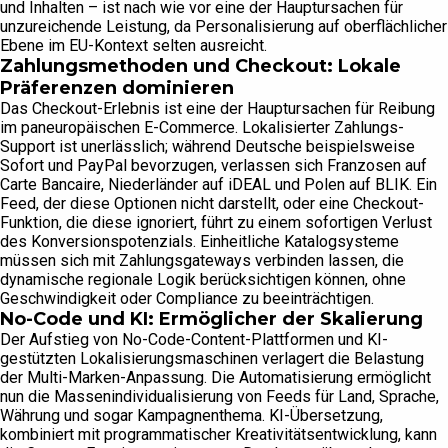
und Inhalten – ist nach wie vor eine der Hauptursachen für
unzureichende Leistung, da Personalisierung auf oberflächlicher
Ebene im EU-Kontext selten ausreicht.
Zahlungsmethoden und Checkout: Lokale
Präferenzen dominieren
Das Checkout-Erlebnis ist eine der Hauptursachen für Reibung
im paneuropäischen E-Commerce. Lokalisierter Zahlungs-
Support ist unerlässlich; während Deutsche beispielsweise
Sofort und PayPal bevorzugen, verlassen sich Franzosen auf
Carte Bancaire, Niederländer auf iDEAL und Polen auf BLIK. Ein
Feed, der diese Optionen nicht darstellt, oder eine Checkout-
Funktion, die diese ignoriert, führt zu einem sofortigen Verlust
des Konversionspotenzials. Einheitliche Katalogsysteme
müssen sich mit Zahlungsgateways verbinden lassen, die
dynamische regionale Logik berücksichtigen können, ohne
Geschwindigkeit oder Compliance zu beeinträchtigen.
No-Code und KI: Ermöglicher der Skalierung
Der Aufstieg von No-Code-Content-Plattformen und KI-
gestützten Lokalisierungsmaschinen verlagert die Belastung
der Multi-Marken-Anpassung. Die Automatisierung ermöglicht
nun die Massenindividualisierung von Feeds für Land, Sprache,
Währung und sogar Kampagnenthema. KI-Übersetzung,
kombiniert mit programmatischer Kreativitätsentwicklung, kann