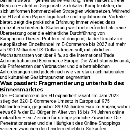
Binnenmarktes – gemeinsame Währung, freier Handel, offene
Grenzen – steht im Gegensatz zu lokalen Komplexitäten, die
sich uniformen kommerziellen Strategien widersetzen. Während
die EU auf dem Papier logistische und regulatorische Vorteile
bietet, zeigt die praktische Erfahrung immer wieder, dass
grenzüberschreitende Skalierung weit mehr erfordert als reine
Übersetzung oder die einheitliche Durchführung von
Kampagnen. Dieses Problem ist dringend, da der Umsatz im
europäischen Einzelhandel im E-Commerce bis 2027 auf mehr
als 900 Milliarden US-Dollar steigen soll, mit jährlichen
Wachstumsraten von über 9 %, so die International Trade
Administration und Ecommerce Europe. Die Wachstumsdynamik,
die Präferenzen der Verbraucher und die betrieblichen
Anforderungen sind jedoch nach wie vor stark nach nationalen
und kulturellen Gesichtspunkten segmentiert.
Was passiert: Fragmentierung unterhalb des
Binnenmarktes
Der E-Commerce in der EU expandiert rasant. Im Jahr 2023
stieg der B2C-E-Commerce-Umsatz in Europa auf 975
Milliarden Euro, gegenüber 899 Milliarden Euro im Vorjahr, wobei
etwa 69 % der EU-Bürger im Alter von 16 bis 74 Jahren online
einkauften – ein Zeichen für stetige jährliche Zuwächse. Die
Penetrationsraten und die Häufigkeit des Online-Shoppings
variieren zwischen den Ländern erheblich. So kaufen