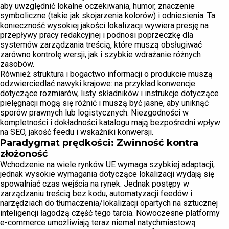
aby uwzględnić lokalne oczekiwania, humor, znaczenie
symboliczne (takie jak skojarzenia kolorów) i odniesienia. Ta
konieczność wysokiej jakości lokalizacji wywiera presję na
przepływy pracy redakcyjnej i podnosi poprzeczkę dla
systemów zarządzania treścią, które muszą obsługiwać
zarówno kontrolę wersji, jak i szybkie wdrażanie różnych
zasobów.
Również struktura i bogactwo informacji o produkcie muszą
odzwierciedlać nawyki krajowe: na przykład konwencje
dotyczące rozmiarów, listy składników i instrukcje dotyczące
pielęgnacji mogą się różnić i muszą być jasne, aby uniknąć
sporów prawnych lub logistycznych. Niezgodności w
kompletności i dokładności katalogu mają bezpośredni wpływ
na SEO, jakość feedu i wskaźniki konwersji.
Paradygmat prędkości: Zwinność kontra
złożoność
Wchodzenie na wiele rynków UE wymaga szybkiej adaptacji,
jednak wysokie wymagania dotyczące lokalizacji wydają się
spowalniać czas wejścia na rynek. Jednak postępy w
zarządzaniu treścią bez kodu, automatyzacji feedów i
narzędziach do tłumaczenia/lokalizacji opartych na sztucznej
inteligencji łagodzą część tego tarcia. Nowoczesne platformy
e-commerce umożliwiają teraz niemal natychmiastową