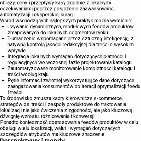
obrazy, ceny i przepływy kasy zgodnie z lokalnymi
oczekiwaniami poprzez połączenie zaawansowanej
automatyzacji i eksperckiej kuracji.
Wśród wschodzących najlepszych praktyk można wymienić:
Używanie dynamicznych, modułowych feedów produktów
zmapowanych do lokalnych segmentów rynku.
Tłumaczenie wspomagane przez sztuczną inteligencję, z
natywną kontrolą jakości redakcyjnej dla treści o wysokim
wpływie.
Integracja lokalnych wymagań dotyczących płatności i
regulacyjnych we wczesnej fazie projektowania katalogu.
Zautomatyzowane monitorowanie kompletności katalogu i
treści według kraju.
Pętle informacji zwrotnej wykorzystujące dane dotyczące
zaangażowania konsumentów do iteracji optymalizacji feedu
i treści.
To środowisko zmusza kadry kierownicze e-commerce,
strategów ds. treści i zespoły produktowe do traktowania
lokalizacji nie jako ćwiczenia z zgodności, ale jako kluczową
dźwignię wzrostu, różnicowania i konwersji.
Ponadto konieczność dostosowania feedów produktów w celu
obsługi wielu lokalizacji, walut i wymagań dotyczących
szczegółów atrybutów ma kluczowe znaczenie.
Perspektywy i trendy