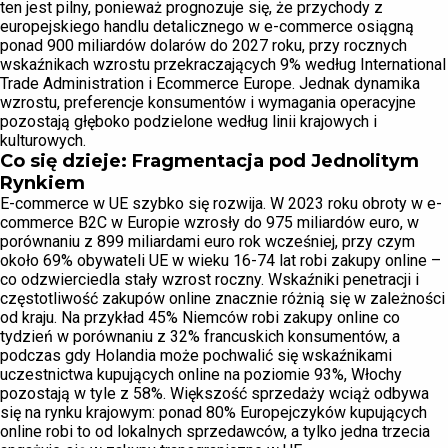
ten jest pilny, ponieważ prognozuje się, że przychody z
europejskiego handlu detalicznego w e-commerce osiągną
ponad 900 miliardów dolarów do 2027 roku, przy rocznych
wskaźnikach wzrostu przekraczających 9% według International
Trade Administration i Ecommerce Europe. Jednak dynamika
wzrostu, preferencje konsumentów i wymagania operacyjne
pozostają głęboko podzielone według linii krajowych i
kulturowych.
Co się dzieje: Fragmentacja pod Jednolitym
Rynkiem
E-commerce w UE szybko się rozwija. W 2023 roku obroty w e-
commerce B2C w Europie wzrosły do 975 miliardów euro, w
porównaniu z 899 miliardami euro rok wcześniej, przy czym
około 69% obywateli UE w wieku 16-74 lat robi zakupy online –
co odzwierciedla stały wzrost roczny. Wskaźniki penetracji i
częstotliwość zakupów online znacznie różnią się w zależności
od kraju. Na przykład 45% Niemców robi zakupy online co
tydzień w porównaniu z 32% francuskich konsumentów, a
podczas gdy Holandia może pochwalić się wskaźnikami
uczestnictwa kupujących online na poziomie 93%, Włochy
pozostają w tyle z 58%. Większość sprzedaży wciąż odbywa
się na rynku krajowym: ponad 80% Europejczyków kupujących
online robi to od lokalnych sprzedawców, a tylko jedna trzecia