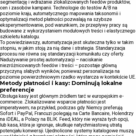
segmentację i wdrażanie zlokalizowanych feedów produktów,
cen i zasobów kampanii. Technologie do testów A/B na
poziomie kraju, automatycznego mapowania taksonomii i
optymalizacji metod płatności pozwalają na szybsze
eksperymentowanie, pod warunkiem, że przepływy pracy są
budowane z wykorzystaniem modułowych treści i elastycznego
szkieletu katalogu.
To powiedziawszy, automatyzacja jest skuteczna tylko w takim
stopniu, w jakim stoją za nią dane i strategia. Standaryzacja
procesu nie równa się standaryzacji komunikatu czy oferty.
Nadużywanie prostej automatyzacji – naciskanie
niezróżnicowanych feedów i treści – pozostaje główną
przyczyną słabych wyników, ponieważ personalizacja na
poziomie powierzchniowym rzadko wystarcza w kontekście UE.
Metody płatności i kasy: Dominują lokalne
preferencje
Obsługa kasy jest głównym źródłem tarć w europejskim e-
commerce. Zlokalizowane wsparcie płatności jest
imperatywem; na przykład, podczas gdy Niemcy preferują
Sofort i PayPal, Francuzi polegają na Carte Bancaire, Holendrzy
na iDEAL, a Polacy na BLIK. Feed, który nie wyraża tych opcji,
lub kasa, która je ignoruje, skutkuje natychmiastową utratą
potencjału konwersji. Ujednolicone systemy katalogowe muszą