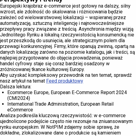
Europejski krajobraz e-commerce jest gotowy na dalszy, silny
wzrost, ale zdolność do skalowania i różnicowania będzie
zależeć od wielowarstwowej lokalizacji – wspieranej przez
automatyzację, sztuczną inteligencję i najnowocześniejsze
przepływy pracy związane z treścią. Asynchronia między wizją
Jednolitego Rynku a lokalną rzeczywistością konsumencką nie
jest przeszkodą do usunięcia, ale strategicznym polem dla
przewagi konkurencyjnej. Firmy, które opanują zwinną, opartą na
danych lokalizację zarówno na poziomie katalogu, jak i treści, są
najlepiej przygotowane do objęcia prowadzenia, ponieważ
handel cyfrowy staje się coraz bardziej osadzony w
zróżnicowanej tkance kulturowej Europy.
Aby uzyskać kompleksowy przewodnik na ten temat, sprawdź
nasz artykuł na temat
Feed produktowy
Dalsza lektura:
Ecommerce Europe, European E-Commerce Report 2024
(CMI2024)
International Trade Administration, European Retail
eCommerce
Analiza podkreśla kluczową rzeczywistość: w e-commerce
ujednolicone podejście często nie rezonuje na zniuansowanym
rynku europejskim. W NotPIM zdajemy sobie sprawę, że
dokładne, zlokalizowane dane o produkcie są kamieniem