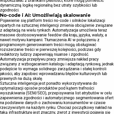
współdziałać z bramkami płatności, które mogą pomieścić
dynamiczną logikę regionalną bez utraty szybkości lub
zgodności.
No-code i AI: Umożliwiają skalowanie
Pojawienie się platform treści no-code i silników lokalizacji
opartych na sztucznej inteligencji zmienia obciążenie związane
z adaptacją na wielu rynkach. Automatyzacja umożliwia teraz
masowe dostosowywanie feedów dla kraju, języka, waluty, a
nawet motywu kampanii. Tłumaczenia AI w połączeniu z
programowym generowaniem treści mogą obsługiwać
rozszerzanie treści w pierwszej kolejności, podczas gdy
redaktorzy ludzcy zapewniają niuanse i zgodność.
Automatyzacja przepływu pracy zmniejsza nakład pracy
związany z wzbogacaniem katalogu i adaptacją rynkową; jednak
podejście to wymaga solidnego zarządzania i stałej kontroli
jakości, aby zapobiec wprowadzaniu błędów kulturowych lub
prawnych na dużą skalę.
Sztuczna inteligencja jest ponadto wykorzystywana do
optymalizacji opisów produktów pod kątem trafności
wyszukiwania (SEM/SEO), przepisywania list atrybutów w celu
zapewnienia zgodności i automatycznego segmentowania ofert
na podstawie danych o zachowaniu konsumentów w czasie
rzeczywistym na każdym rynku. Chociaż początkowy nakład na
taką infrastrukturę jest znaczny, zwrot z inwestycji pojawia się