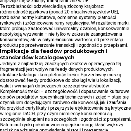
angażuje się w zakupy transgraniczne w UE.
Te rozbieżności odzwierciedlają złożony krajobraz:
różnorodność językowa (ponad 20 oficjalnych języków UE),
rozbieżne normy kulturowe, odmienne systemy płatności
rynkowych i zróżnicowane ramy regulacyjne. W rezultacie marki,
które próbują zastosować uniwersalny szablon, konsekwentnie
napotykają wyzwania – nie tylko w zakresie zaangażowania
konsumentów, ale w całym łańcuchu wartości, od prezentacji
produktu po przetwarzanie transakcji i zgodność z przepisami.
Implikacje dla feedów produktowych i
standardów katalogowych
Jednym z najbardziej znaczących skutków operacyjnych tej
fragmentacji jest wpływ na feedy danych produktowych,
strukturę katalogu i kompletność treści. Sprzedawcy muszą
dostosować feedy produktowe do obsługi wielu lokalizacji,
walut i wymagań dotyczących szczegółów atrybutów.
Kompletność treści – szczegółowość i dopasowanie kulturowe
opisów produktów, specyfikacji technicznych i zdjęć – staje się
czynnikiem decydującym zarówno dla konwersji, jak i zaufania.
Na przykład certyfikaty i przejrzyste etykietowanie są krytyczne
w regionie DACH, przy czym niemieccy konsumenci są
szczególnie skupieni na szczegółach i zgodności z przepisami.
Natomiast rynki południowoeuropejskie mogą kłaść większy
nacisk na wizualne opowiadanie historii i prezentację.