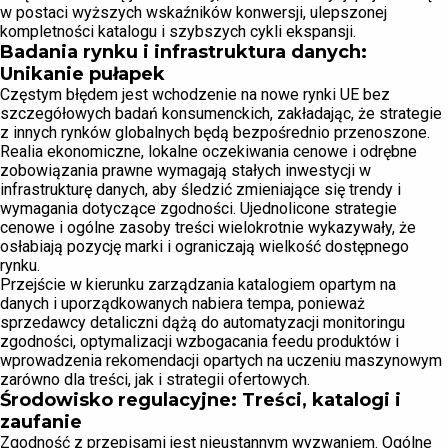
w postaci wyższych wskaźników konwersji, ulepszonej
kompletności katalogu i szybszych cykli ekspansji.
Badania rynku i infrastruktura danych:
Unikanie pułapek
Częstym błędem jest wchodzenie na nowe rynki UE bez
szczegółowych badań konsumenckich, zakładając, że strategie
z innych rynków globalnych będą bezpośrednio przenoszone.
Realia ekonomiczne, lokalne oczekiwania cenowe i odrębne
zobowiązania prawne wymagają stałych inwestycji w
infrastrukturę danych, aby śledzić zmieniające się trendy i
wymagania dotyczące zgodności. Ujednolicone strategie
cenowe i ogólne zasoby treści wielokrotnie wykazywały, że
osłabiają pozycję marki i ograniczają wielkość dostępnego
rynku.
Przejście w kierunku zarządzania katalogiem opartym na
danych i uporządkowanych nabiera tempa, ponieważ
sprzedawcy detaliczni dążą do automatyzacji monitoringu
zgodności, optymalizacji wzbogacania feedu produktów i
wprowadzenia rekomendacji opartych na uczeniu maszynowym
zarówno dla treści, jak i strategii ofertowych.
Środowisko regulacyjne: Treści, katalogi i
zaufanie
Zgodność z przepisami jest nieustannym wyzwaniem. Ogólne