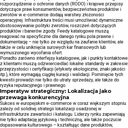
rozporządzenie o ochronie danych (RODO) i krajowe przepisy
dotyczące praw konsumentów, bezpieczeństwa produktów i
zwrotów w e-commerce dodają warstwy złożoności
operacyjnej. Infrastruktura treści musi umożliwiać dynamiczne
dostosowywanie polityki zwrotów, roszczeń dotyczących
produktów i banerów zgody. Feedy katalogowe muszą
reagować na specyficzne dla danego rynku pola prawne i
dokumentację – nie tylko ze względu na zaufanie klientów, ale
także w celu uniknięcia surowych kar finansowych lub
wymuszonego wycofania ofert.
Ponadto zarówno interfejsy katalogowe, jak i punkty kontaktowe
z klientami muszą odzwierciedlać lokalne standardy w zakresie
przejrzystości i certyfikacji (etykiety ekologiczne, znaki jakości
itp.), które wymagają ciągłej kuracji i walidacji. Pominięcie tych
kwestii prowadzi nie tylko do utraty sprzedaży, ale także do
ryzyka reputacyjnego i prawnego.
Imperatyw strategiczny: Lokalizacja jako
przewaga konkurencyjna
Sukces w europejskim e-commerce w coraz większym stopniu
zależy od solidnej strategii lokalizacji osadzonej w
infrastrukturze zawartości i katalogu. Liderzy rynku zapewniają
nie tylko adaptację językową i techniczną, ale także poczucie
dopasowania kulturowego – kształtując dane produktów,