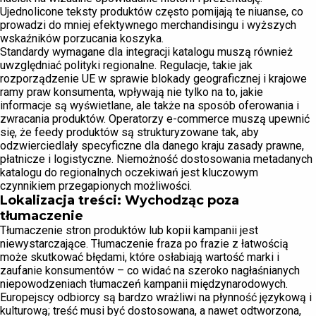
Ujednolicone teksty produktów często pomijają te niuanse, co
prowadzi do mniej efektywnego merchandisingu i wyższych
wskaźników porzucania koszyka.
Standardy wymagane dla integracji katalogu muszą również
uwzględniać polityki regionalne. Regulacje, takie jak
rozporządzenie UE w sprawie blokady geograficznej i krajowe
ramy praw konsumenta, wpływają nie tylko na to, jakie
informacje są wyświetlane, ale także na sposób oferowania i
zwracania produktów. Operatorzy e-commerce muszą upewnić
się, że feedy produktów są strukturyzowane tak, aby
odzwierciedlały specyficzne dla danego kraju zasady prawne,
płatnicze i logistyczne. Niemożność dostosowania metadanych
katalogu do regionalnych oczekiwań jest kluczowym
czynnikiem przegapionych możliwości.
Lokalizacja treści: Wychodząc poza
tłumaczenie
Tłumaczenie stron produktów lub kopii kampanii jest
niewystarczające. Tłumaczenie fraza po frazie z łatwością
może skutkować błędami, które osłabiają wartość marki i
zaufanie konsumentów – co widać na szeroko nagłaśnianych
niepowodzeniach tłumaczeń kampanii międzynarodowych.
Europejscy odbiorcy są bardzo wrażliwi na płynność językową i
kulturową; treść musi być dostosowana, a nawet odtworzona,