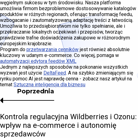
węgielnym sukcesu w tym środowisku. Nasza platforma
umożliwia firmom bezproblemowe dostosowywanie katalogów
produktów w różnych regionach, oferując transformację feedu,
wzbogacanie i zautomatyzowaną adaptację treści z łatwością.
Umożliwia to przedsiębiorstwom nie tylko spełnianie, ale i
przekraczanie lokalnych oczekiwań i przepisów, tworząc
prawdziwie trafne doświadczenia zakupowe w różnorodnym
europejskim krajobrazie.
Program do
przetwarzania cenników
jest również absolutnie
kluczowy w udanym e-commerce. Co więcej, pomaga w
automatyzacji edytora feedów XML
Jednym z najlepszych sposobów na pokonanie wszystkich
wyzwań jest użycie
DeltaFeed
. A na szybko zmieniającym się
rynku pomoc AI jest naprawdę cenna - zobacz nasz artykuł na
temat
Sztuczna inteligencja dla biznesu
Poprzednia
Kontrola regulacyjna Wildberries i Ozonu:
wpływ na e-commerce i autonomię
sprzedawców