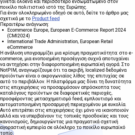
γίνεται ολοένα και περισσότερο ενσωματωμένο στον
ποικίλο πολιτιστικό ιστό της Ευρώπης.
Για έναν ολοκληρωμένο οδηγό σε αυτό, δείτε το άρθρο μας
σχετικά με το
Product feed
Περαιτέρω ανάγνωση:
Ecommerce Europe, European E-Commerce Report 2024
(CMI2024)
International Trade Administration, European Retail
eCommerce
Η ανάλυση υπογραμμίζει μια κρίσιμη πραγματικότητα: στο e-
commerce, μια ενοποιημένη προσέγγιση συχνά αποτυχαίνει
να αντηχήσει στην διαφοροποιημένη ευρωπαϊκή αγορά. Στο
NotPIM, αναγνωρίζουμε ότι τα ακριβή, localized δεδομένα
προϊόντων είναι ο ακρογωνιαίος λίθος της επιτυχίας σε
αυτό το περιβάλλον. Η πλατφόρμα μας δίνει τη δυνατότητα
στις επιχειρήσεις να προσαρμόσουν απρόσκοπτα τους
καταλόγους προϊόντων σε διαφορετικές περιοχές,
προσφέροντας μετασχηματισμό feed, εμπλουτισμό και
αυτοματοποιημένη προσαρμογή περιεχομένου με ευκολία.
Αυτό επιτρέπει στις επιχειρήσεις όχι μόνο να ικανοποιούν
αλλά και να υπερβαίνουν τις τοπικές προσδοκίες και τους
κανονισμούς, δημιουργώντας μια πραγματικά σχετική
αγοραστική εμπειρία σε ολόκληρο το ποικίλο ευρωπαϊκό
τοπίο.