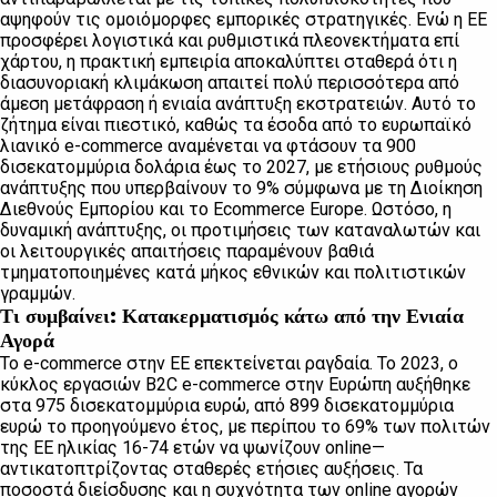
αψηφούν τις ομοιόμορφες εμπορικές στρατηγικές. Ενώ η ΕΕ
προσφέρει λογιστικά και ρυθμιστικά πλεονεκτήματα επί
χάρτου, η πρακτική εμπειρία αποκαλύπτει σταθερά ότι η
διασυνοριακή κλιμάκωση απαιτεί πολύ περισσότερα από
άμεση μετάφραση ή ενιαία ανάπτυξη εκστρατειών. Αυτό το
ζήτημα είναι πιεστικό, καθώς τα έσοδα από το ευρωπαϊκό
λιανικό e-commerce αναμένεται να φτάσουν τα 900
δισεκατομμύρια δολάρια έως το 2027, με ετήσιους ρυθμούς
ανάπτυξης που υπερβαίνουν το 9% σύμφωνα με τη Διοίκηση
Διεθνούς Εμπορίου και το Ecommerce Europe. Ωστόσο, η
δυναμική ανάπτυξης, οι προτιμήσεις των καταναλωτών και
οι λειτουργικές απαιτήσεις παραμένουν βαθιά
τμηματοποιημένες κατά μήκος εθνικών και πολιτιστικών
γραμμών.
Τι συμβαίνει: Κατακερματισμός κάτω από την Ενιαία
Αγορά
Το e-commerce στην ΕΕ επεκτείνεται ραγδαία. Το 2023, ο
κύκλος εργασιών B2C e-commerce στην Ευρώπη αυξήθηκε
στα 975 δισεκατομμύρια ευρώ, από 899 δισεκατομμύρια
ευρώ το προηγούμενο έτος, με περίπου το 69% των πολιτών
της ΕΕ ηλικίας 16-74 ετών να ψωνίζουν online—
αντικατοπτρίζοντας σταθερές ετήσιες αυξήσεις. Τα
ποσοστά διείσδυσης και η συχνότητα των online αγορών