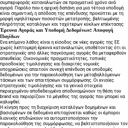
συμπεριφοράς καταναλωτών σε πραγματικό χρόνο ανά
αγορά. Παρόλο που η αρχική δαπάνη για μια τέτοια υποδομή
είναι σημαντική, η απόδοση της επένδυσης προκύπτει με τη
μορφή υψηλότερων ποσοστών μετατροπής, βελτιωμένης
πληρότητας καταλόγων και ταχύτερων κύκλων επέκτασης.
Έρευνα Αγοράς και Υποδομή Δεδομένων: Αποφυγή
Παγίδων
Ένα επίμονο λάθος είναι η είσοδος σε νέες αγορές της ΕΕ
χωρίς λεπτομερή έρευνα καταναλωτών, υποθέτοντας ότι οι
στρατηγικές από άλλες παγκόσμιες αγορές θα μεταφερθούν
απευθείας. Οικονομικές πραγματικότητες, τοπικές
προσδοκίες τιμολόγησης και διακριτές νομικές
υποχρεώσεις απαιτούν συνεχή επένδυση σε υποδομές
δεδομένων για την παρακολούθηση των μεταβαλλόμενων
τάσεων και των απαιτήσεων συμμόρφωσης. Οι ενιαίες
στρατηγικές τιμολόγησης και τα γενικά στοιχεία
περιεχομένου αποδεδειγμένα αποδυναμώνουν τη θέση του
brand και περιορίζουν το μέγεθος της αγοράς που μπορεί να
καλυφθεί.
Η κίνηση προς τη διαχείριση καταλόγων δομημένων και
βασισμένων σε δεδομένα επιταχύνεται καθώς οι έμποροι
λιανικής επιδιώκουν να αυτοματοποιήσουν την
παρακολούθηση της συμμόρφωσης, να βελτιστοποιήσουν τον