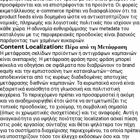
προσφέρονται και να επιστρέφονται τα προϊόντα. Οι φορείς
εκμετάλλευσης e-commerce πρέπει να διασφαλίσουν ότι τα
product feeds είναι δομημένα ώστε να αντικατοπτρίζουν τις
νομικές, πληρωμής και λογιστικές πολιτικές που ισχύουν για
κάθε χώρα. Η αδυναμία ευθυγράμμισης των metadata του
καταλόγου με τις περιφερειακές προσδοκίες είναι βασικός
παράγοντας των χαμένων ευκαιριών.
Content Localization: Πέρα από τη Μετάφραση
Η μετάφραση σελίδων προϊόντων ή αντιγράφων καμπανιών
είναι ανεπαρκής. Η μετάφραση φράση προς φράση μπορεί
εύκολα να οδηγήσει σε σφάλματα που διαβρώνουν το brand
equity και την εμπιστοσύνη των καταναλωτών—όπως
αποδεικνύεται από τις ευρέως διαδεδομένες αποτυχίες
μετάφρασης διεθνών καμπανιών. Τα ευρωπαϊκά κοινά είναι
εξαιρετικά ευαίσθητα στη γλωσσική και πολιτιστική
ευχέρεια. Το περιεχόμενο πρέπει να προσαρμοστεί ή ακόμη
και να αναδημιουργηθεί έτσι ώστε να αντιμετωπίζει τις
τοπικές προσδοκίες, το χιούμορ, τη συμβολική σημασία
(όπως οι χρωματικές συσχετίσεις) και τις αναφορές. Αυτή η
αναγκαιότητα για υψηλής ποιότητας localization ασκεί πίεση
στις ροές εργασίας σύνταξης και θέτει ψηλότερα τον πήχη
για τα συστήματα διαχείρισης περιεχομένου, τα οποία πρέπει
να υποστηρίζουν τόσο τον έλεγχο εκδόσεων όσο και την