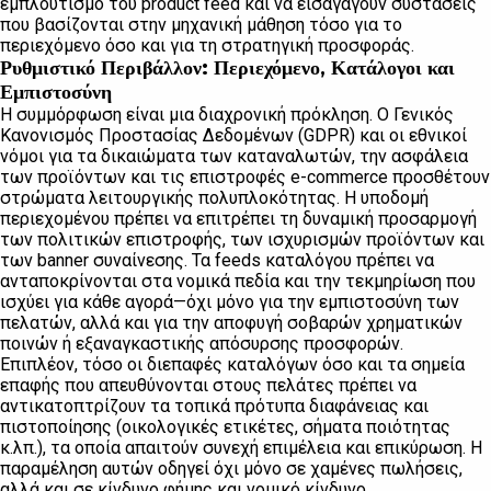
εμπλουτισμό του product feed και να εισαγάγουν συστάσεις
που βασίζονται στην μηχανική μάθηση τόσο για το
περιεχόμενο όσο και για τη στρατηγική προσφοράς.
Ρυθμιστικό Περιβάλλον: Περιεχόμενο, Κατάλογοι και
Εμπιστοσύνη
Η συμμόρφωση είναι μια διαχρονική πρόκληση. Ο Γενικός
Κανονισμός Προστασίας Δεδομένων (GDPR) και οι εθνικοί
νόμοι για τα δικαιώματα των καταναλωτών, την ασφάλεια
των προϊόντων και τις επιστροφές e-commerce προσθέτουν
στρώματα λειτουργικής πολυπλοκότητας. Η υποδομή
περιεχομένου πρέπει να επιτρέπει τη δυναμική προσαρμογή
των πολιτικών επιστροφής, των ισχυρισμών προϊόντων και
των banner συναίνεσης. Τα feeds καταλόγου πρέπει να
ανταποκρίνονται στα νομικά πεδία και την τεκμηρίωση που
ισχύει για κάθε αγορά—όχι μόνο για την εμπιστοσύνη των
πελατών, αλλά και για την αποφυγή σοβαρών χρηματικών
ποινών ή εξαναγκαστικής απόσυρσης προσφορών.
Επιπλέον, τόσο οι διεπαφές καταλόγων όσο και τα σημεία
επαφής που απευθύνονται στους πελάτες πρέπει να
αντικατοπτρίζουν τα τοπικά πρότυπα διαφάνειας και
πιστοποίησης (οικολογικές ετικέτες, σήματα ποιότητας
κ.λπ.), τα οποία απαιτούν συνεχή επιμέλεια και επικύρωση. Η
παραμέληση αυτών οδηγεί όχι μόνο σε χαμένες πωλήσεις,
αλλά και σε κίνδυνο φήμης και νομικό κίνδυνο.