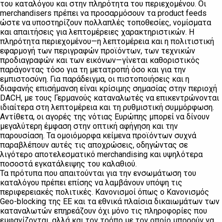
του καταλόγου και στην πληρότητα του περιεχομένου. Οι
merchandisers πρέπει να προσαρμόσουν τα product feeds
ώστε να υποστηρίζουν πολλαπλές τοποθεσίες, νομίσματα
και απαιτήσεις για λεπτομέρειες χαρακτηριστικών. Η
πληρότητα περιεχομένου—η λεπτομέρεια και η πολιτιστική
εφαρμογή των περιγραφών προϊόντων, των τεχνικών
προδιαγραφών και των εικόνων—γίνεται καθοριστικός
παράγοντας τόσο για τη μετατροπή όσο και για την
εμπιστοσύνη. Για παράδειγμα, οι πιστοποιήσεις και η
διαφανής επισήμανση είναι κρίσιμης σημασίας στην περιοχή
DACH, με τους Γερμανούς καταναλωτές να επικεντρώνονται
ιδιαίτερα στη λεπτομέρεια και τη ρυθμιστική συμμόρφωση.
Αντίθετα, οι αγορές της νότιας Ευρώπης μπορεί να δίνουν
μεγαλύτερη έμφαση στην οπτική αφήγηση και την
παρουσίαση. Τα ομοιόμορφα κείμενα προϊόντων συχνά
παραβλέπουν αυτές τις αποχρώσεις, οδηγώντας σε
λιγότερο αποτελεσματικό merchandising και υψηλότερα
ποσοστά εγκατάλειψης του καλαθιού.
Τα πρότυπα που απαιτούνται για την ενσωμάτωση του
καταλόγου πρέπει επίσης να λαμβάνουν υπόψη τις
περιφερειακές πολιτικές. Κανονισμοί όπως ο Κανονισμός
Geo-blocking της ΕΕ και τα εθνικά πλαίσια δικαιωμάτων των
καταναλωτών επηρεάζουν όχι μόνο τις πληροφορίες που
εμφανίζονται, αλλά και τον τρόπο με τον οποίο μπορούν να