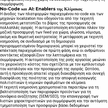
συμμόρφωση.
No-Code και AI: Enablers της Κλίμακας
Η άνοδος των πλατφορμών περιεχομένου no-code και των
μηχανών localization που οδηγούνται από την τεχνητή
νοημοσύνη μετατοπίζει το βάρος της προσαρμογής σε
πολλαπλές αγορές. Η αυτοματοποίηση επιτρέπει πλέον την
μαζική προσαρμογή των feed για χώρα, γλώσσα, νόμισμα,
ακόμη και θεματική εκστρατείας. Η μετάφραση με τεχνητή
νοημοσύνη, σε συνδυασμό με τη δημιουργία
προγραμματισμένου δημιουργικού, μπορεί να χειριστεί την
επέκταση περιεχομένου σε πρώτη φάση, ενώ οι ανθρώπινοι
συντάκτες εξασφαλίζουν την λεπτομέρεια και τη
συμμόρφωση. Η αυτοματοποίηση της ροής εργασίας μειώνει
το χειροκίνητο κόστος που σχετίζεται με τον εμπλουτισμό
του καταλόγου και την προσαρμογή της αγοράς. Ωστόσο,
αυτή η προσέγγιση απαιτεί ισχυρή διακυβέρνηση και συνεχή
διασφάλιση της ποιότητας για την αποφυγή εισαγωγής
πολιτιστικών ή νομικών σφαλμάτων σε κλίμακα.
Η τεχνητή νοημοσύνη χρησιμοποιείται περαιτέρω για τη
βελτιστοποίηση των περιγραφών προϊόντων για τη
συνάφεια αναζήτησης (SEM/SEO), την επανεγγραφή των
λιστών χαρακτηριστικών για συμμόρφωση και την αυτόματη
τμηματοποίηση των προσφορών βάσει δεδομένων