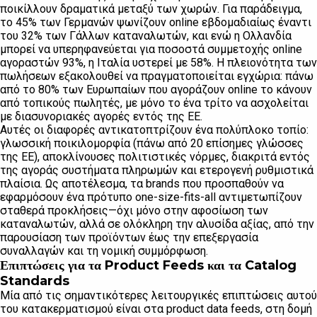
ποικίλλουν δραματικά μεταξύ των χωρών. Για παράδειγμα,
το 45% των Γερμανών ψωνίζουν online εβδομαδιαίως έναντι
του 32% των Γάλλων καταναλωτών, και ενώ η Ολλανδία
μπορεί να υπερηφανεύεται για ποσοστά συμμετοχής online
αγοραστών 93%, η Ιταλία υστερεί με 58%. Η πλειονότητα των
πωλήσεων εξακολουθεί να πραγματοποιείται εγχώρια: πάνω
από το 80% των Ευρωπαίων που αγοράζουν online το κάνουν
από τοπικούς πωλητές, με μόνο το ένα τρίτο να ασχολείται
με διασυνοριακές αγορές εντός της ΕΕ.
Αυτές οι διαφορές αντικατοπτρίζουν ένα πολύπλοκο τοπίο:
γλωσσική ποικιλομορφία (πάνω από 20 επίσημες γλώσσες
της ΕΕ), αποκλίνουσες πολιτιστικές νόρμες, διακριτά εντός
της αγοράς συστήματα πληρωμών και ετερογενή ρυθμιστικά
πλαίσια. Ως αποτέλεσμα, τα brands που προσπαθούν να
εφαρμόσουν ένα πρότυπο one-size-fits-all αντιμετωπίζουν
σταθερά προκλήσεις—όχι μόνο στην αφοσίωση των
καταναλωτών, αλλά σε ολόκληρη την αλυσίδα αξίας, από την
παρουσίαση των προϊόντων έως την επεξεργασία
συναλλαγών και τη νομική συμμόρφωση.
Επιπτώσεις για τα Product Feeds και τα Catalog
Standards
Μία από τις σημαντικότερες λειτουργικές επιπτώσεις αυτού
του κατακερματισμού είναι στα product data feeds, στη δομή