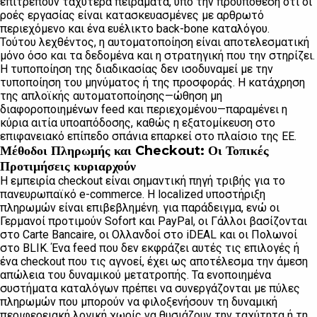
επιτρέπουν ταχύτερα πειράματα, υπό την προϋπόθεση ότι οι
ροές εργασίας είναι κατασκευασμένες με αρθρωτό
περιεχόμενο και ένα ευέλικτο back-bone καταλόγου.
Τούτου λεχθέντος, η αυτοματοποίηση είναι αποτελεσματική
μόνο όσο και τα δεδομένα και η στρατηγική που την στηρίζει.
Η τυποποίηση της διαδικασίας δεν ισοδυναμεί με την
τυποποίηση του μηνύματος ή της προσφοράς. Η κατάχρηση
της απλοϊκής αυτοματοποίησης—ώθηση μη
διαφοροποιημένων feed και περιεχομένου—παραμένει η
κύρια αιτία υποαπόδοσης, καθώς η εξατομίκευση στο
επιφανειακό επίπεδο σπάνια επαρκεί στο πλαίσιο της ΕΕ.
Μέθοδοι Πληρωμής και Checkout: Οι Τοπικές
Προτιμήσεις κυριαρχούν
Η εμπειρία checkout είναι σημαντική πηγή τριβής για το
πανευρωπαϊκό e-commerce. Η localized υποστήριξη
πληρωμών είναι επιβεβλημένη. για παράδειγμα, ενώ οι
Γερμανοί προτιμούν Sofort και PayPal, οι Γάλλοι βασίζονται
στο Carte Bancaire, οι Ολλανδοί στο iDEAL και οι Πολωνοί
στο BLIK. Ένα feed που δεν εκφράζει αυτές τις επιλογές ή
ένα checkout που τις αγνοεί, έχει ως αποτέλεσμα την άμεση
απώλεια του δυναμικού μετατροπής. Τα ενοποιημένα
συστήματα καταλόγων πρέπει να συνεργάζονται με πύλες
πληρωμών που μπορούν να φιλοξενήσουν τη δυναμική
περιφερειακή λογική χωρίς να θυσιάζουν την ταχύτητα ή τη