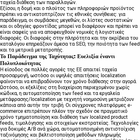
ταχεία διάθεση των παραλλαγών.
Εξίσου, η δομή και ο πλούτος των πληροφοριών προϊόντος
πρέπει να αντικατοπτρίζουν τις εθνικές συνήθειες: για
παράδειγμα, οι συμβάσεις μεγεθών, οι λίστες συστατικών
και οι οδηγίες φροντίδας μπορεί να διαφέρουν και πρέπει να
είναι σαφείς για να αποφευχθούν νομικές ή λογιστικές
διαφορές. Οι διαφορές στην πληρότητα και την ακρίβεια του
καταλόγου επηρεάζουν άμεσα τα SEO, την ποιότητα των feed
και τα μετρικά μετατροπής.
Το Παράδειγμα της Ταχύτητας: Ευελιξία έναντι
Πολυπλοκότητας
Η είσοδος σε πολλές αγορές της ΕΕ απαιτεί ταχεία
προσαρμογή, ωστόσο οι υψηλές απαιτήσεις localization
φαίνονται να επιβραδύνουν τον χρόνο διάθεσης στην αγορά.
Ωστόσο, οι εξελίξεις στη διαχείριση περιεχομένου χωρίς
κώδικα, η αυτοματοποίηση των feed και τα εργαλεία
μετάφρασης/localization με τεχνητή νοημοσύνη μετριάζουν
κάποια από αυτήν την τριβή. Οι σύγχρονες πλατφόρμες e-
commerce επιτρέπουν πλέον την σχεδόν σε πραγματικό
χρόνο τμηματοποίηση και διάθεση των localized product
feeds, τιμολόγησης και στοιχείων εκστρατείας. Τεχνολογίες
για δοκιμές A/B ανά χώρα, αυτοματοποιημένη αντιστοίχιση
ταξινόμησης και βελτιστοποίηση μεθόδων πληρωμής