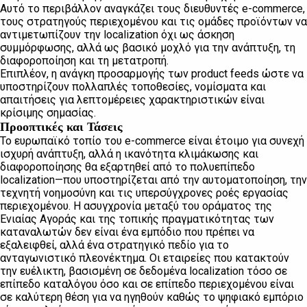
Αυτό το περιβάλλον αναγκάζει τους διευθυντές e-commerce,
τους στρατηγούς περιεχομένου και τις ομάδες προϊόντων να
αντιμετωπίζουν την localization όχι ως άσκηση
συμμόρφωσης, αλλά ως βασικό μοχλό για την ανάπτυξη, τη
διαφοροποίηση και τη μετατροπή.
Επιπλέον, η ανάγκη προσαρμογής των product feeds ώστε να
υποστηρίζουν πολλαπλές τοποθεσίες, νομίσματα και
απαιτήσεις για λεπτομέρειες χαρακτηριστικών είναι
κρίσιμης σημασίας.
Προοπτικές και Τάσεις
Το ευρωπαϊκό τοπίο του e-commerce είναι έτοιμο για συνεχή
ισχυρή ανάπτυξη, αλλά η ικανότητα κλιμάκωσης και
διαφοροποίησης θα εξαρτηθεί από το πολυεπίπεδο
localization—που υποστηρίζεται από την αυτοματοποίηση, την
τεχνητή νοημοσύνη και τις υπερσύγχρονες ροές εργασίας
περιεχομένου. Η ασυγχρονία μεταξύ του οράματος της
Ενιαίας Αγοράς και της τοπικής πραγματικότητας των
καταναλωτών δεν είναι ένα εμπόδιο που πρέπει να
εξαλειφθεί, αλλά ένα στρατηγικό πεδίο για το
ανταγωνιστικό πλεονέκτημα. Οι εταιρείες που κατακτούν
την ευέλικτη, βασισμένη σε δεδομένα localization τόσο σε
επίπεδο καταλόγου όσο και σε επίπεδο περιεχομένου είναι
σε καλύτερη θέση για να ηγηθούν καθώς το ψηφιακό εμπόριο