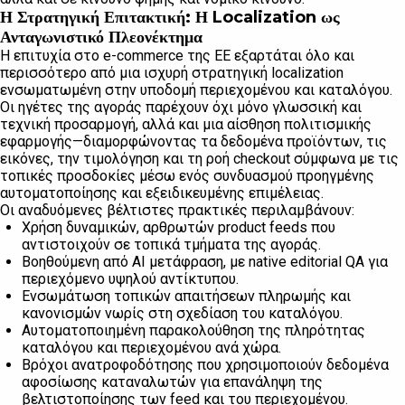
Η Στρατηγική Επιτακτική: Η Localization ως
Ανταγωνιστικό Πλεονέκτημα
Η επιτυχία στο e-commerce της ΕΕ εξαρτάται όλο και
περισσότερο από μια ισχυρή στρατηγική localization
ενσωματωμένη στην υποδομή περιεχομένου και καταλόγου.
Οι ηγέτες της αγοράς παρέχουν όχι μόνο γλωσσική και
τεχνική προσαρμογή, αλλά και μια αίσθηση πολιτισμικής
εφαρμογής—διαμορφώνοντας τα δεδομένα προϊόντων, τις
εικόνες, την τιμολόγηση και τη ροή checkout σύμφωνα με τις
τοπικές προσδοκίες μέσω ενός συνδυασμού προηγμένης
αυτοματοποίησης και εξειδικευμένης επιμέλειας.
Οι αναδυόμενες βέλτιστες πρακτικές περιλαμβάνουν:
Χρήση δυναμικών, αρθρωτών product feeds που
αντιστοιχούν σε τοπικά τμήματα της αγοράς.
Βοηθούμενη από AI μετάφραση, με native editorial QA για
περιεχόμενο υψηλού αντίκτυπου.
Ενσωμάτωση τοπικών απαιτήσεων πληρωμής και
κανονισμών νωρίς στη σχεδίαση του καταλόγου.
Αυτοματοποιημένη παρακολούθηση της πληρότητας
καταλόγου και περιεχομένου ανά χώρα.
Βρόχοι ανατροφοδότησης που χρησιμοποιούν δεδομένα
αφοσίωσης καταναλωτών για επανάληψη της
βελτιστοποίησης των feed και του περιεχομένου.