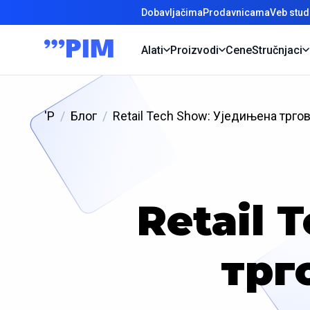
Dobavljačima
Prodavnicama
Veb stud
Alati
Proizvodi
Cene
Stručnjaci
'P
Блог
Retail Tech Show: Уједињена трго
Retail 
трг