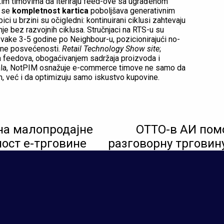
kim timovima da iteriraju feed-ove sa ugrađenom
k se
kompletnost kartica
poboljšava generativnim
i u brzini su očigledni: kontinuirani ciklusi zahtevaju
nje bez razvojnih ciklusa. Stručnjaci na RTS-u su
 svake 3-5 godine po Neighbour-u, pozicionirajući no-
rne posvećenosti.
Retail Technology Show site
;
a feedova, obogaćivanjem sadržaja proizvoda i
ala, NotPIM osnažuje e-commerce timove ne samo da
, već i da optimizuju samo iskustvo kupovine.
на малопродајне
ОТТО-в АИ помо
ност е-трговине
разговорну трговин