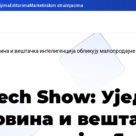
ijima
Editorima
Marketinškim stručnjacima
вина и вештачка интелигенција обликују малопродајне
Tech Show: У
овина и вешт