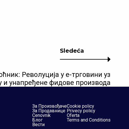
Sledeća
ћник: Револуција у е-трговини уз
у и унапређене фидове производа
За Произвођаче
Cookie policy
За Продавнице
Privecy policy
Cenovnik
Oferta
Блог
Terms and Conditions
Вести