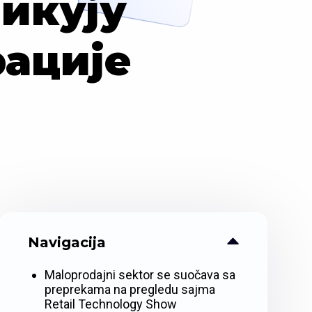
икују
рације
Navigacija
Maloprodajni sektor se suočava sa
preprekama na pregledu sajma
Retail Technology Show