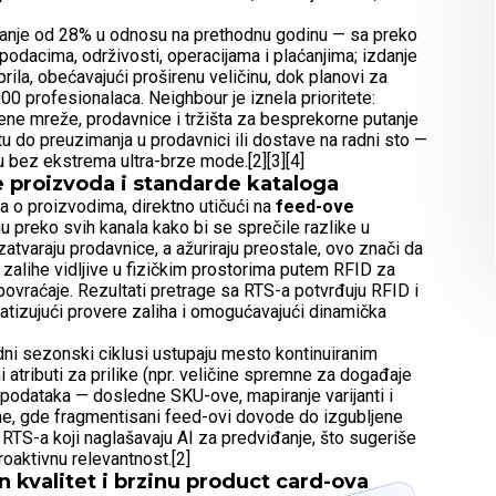
ćanje od 28% u odnosu na prethodnu godinu — sa preko
odacima, održivosti, operacijama i plaćanjima; izdanje
rila, obećavajući proširenu veličinu, dok planovi za
00 profesionalaca. Neighbour je iznela prioritete:
tvene mreže, prodavnice i tržišta za besprekorne putanje
u do preuzimanja u prodavnici ili dostave na radni sto —
 bez ekstrema ultra-brze mode.[2][3][4]
e proizvoda i standarde kataloga
a o proizvodima, direktno utičući na
feed-ove
 preko svih kanala kako bi se sprečile razlike u
atvaraju prodavnice, a ažuriraju preostale, ovo znači da
n zalihe vidljive u fizičkim prostorima putem RFID za
 povraćaje. Rezultati pretrage sa RTS-a potvrđuju RFID i
izujući provere zaliha i omogućavajući dinamička
idni sezonski ciklusi ustupaju mesto kontinuiranim
i atributi za prilike (npr. veličine spremne za događaje
 podataka — dosledne SKU-ove, mapiranje varijanti i
ine, gde fragmentisani feed-ovi dovode do izgubljene
RTS-a koji naglašavaju AI za predviđanje, što sugeriše
roaktivnu relevantnost.[2]
kvalitet i brzinu product card-ova