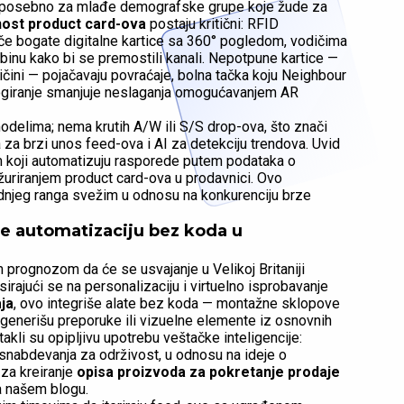
i, posebno za mlađe demografske grupe koje žude za
nost product card-ova
postaju kritični: RFID
če bogate digitalne kartice sa 360° pogledom, vodičima
ubinu kako bi se premostili kanali. Nepotpune kartice —
ličini — pojačavaju povraćaje, bolna tačka koju Neighbour
alogiranje smanjuje neslaganja omogućavanjem AR
delima; nema krutih A/W ili S/S drop-ova, što znači
za brzi unos feed-ova i AI za detekciju trendova. Uvid
m koji automatizuju rasporede putem podataka o
uriranjem product card-ova u prodavnici. Ovo
dnjeg ranga svežim u odnosu na konkurenciju brze
še automatizaciju bez koda u
 prognozom da će se usvajanje u Velikoj Britaniji
irajući se na personalizaciju i virtuelno isprobavanje
ja
, ovo integriše alate bez koda — montažne sklopove
generišu preporuke ili vizuelne elemente iz osnovnih
akli su opipljivu upotrebu veštačke inteligencije:
a snabdevanja za održivost, u odnosu na ideje o
za kreiranje
opisa proizvoda za pokretanje prodaje
a našem blogu.