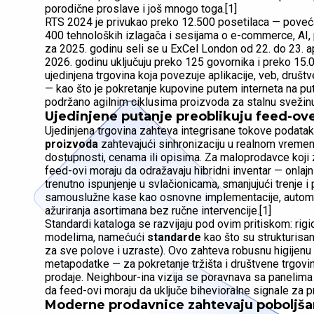
porodične proslave i još mnogo toga.[1]
RTS 2024 je privukao preko 12.500 posetilaca — pove
400 tehnoloških izlagača i sesijama o e-commerce, AI, p
za 2025. godinu seli se u ExCel London od 22. do 23. ap
2026. godinu uključuju preko 125 govornika i preko 15.0
ujedinjena trgovina koja povezuje aplikacije, veb, druš
— kao što je pokretanje kupovine putem interneta na put
podržano agilnim ciklusima proizvoda za stalnu svežinu
Ujedinjene putanje preoblikuju feed-ov
Ujedinjena trgovina zahteva integrisane tokove podatak
proizvoda
zahtevajući sinhronizaciju u realnom vremenu
dostupnosti, cenama ili opisima. Za maloprodavce koji z
feed-ovi moraju da odražavaju hibridni inventar — onlaj
trenutno ispunjenje u svlačionicama, smanjujući trenje i
samouslužne kase kao osnovne implementacije, automat
ažuriranja asortimana bez ručne intervencije.[1]
Standardi kataloga se razvijaju pod ovim pritiskom: rig
modelima, namećući
standarde
kao što su strukturisan
za sve polove i uzraste). Ovo zahteva robusnu higijenu
metapodatke — za pokretanje tržišta i društvene trgov
prodaje. Neighbour-ina vizija se poravnava sa panelima 
da feed-ovi moraju da uključe bihevioralne signale za p
Moderne prodavnice zahtevaju poboljšan 