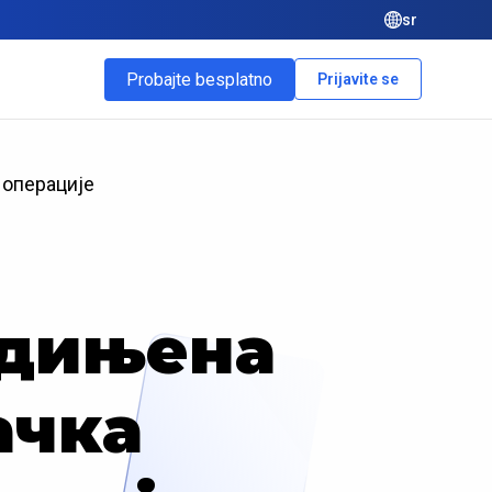
sr
Probajte besplatno
Prijavite se
 операције
једињена
ачка