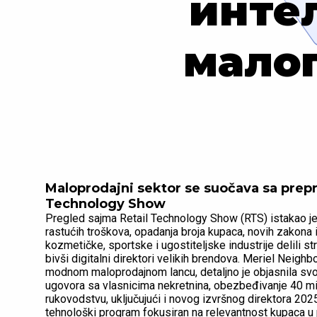
инте
малоп
Maloprodajni sektor se suočava sa prep
Technology Show
Pregled sajma Retail Technology Show (RTS) istakao j
rastućih troškova, opadanja broja kupaca, novih zakona 
kozmetičke, sportske i ugostiteljske industrije delili 
bivši digitalni direktori velikih brendova. Meriel Neigh
modnom maloprodajnom lancu, detaljno je objasnila svoju 
ugovora sa vlasnicima nekretnina, obezbeđivanje 40 milio
rukovodstvu, uključujući i novog izvršnog direktora 202
tehnološki program fokusiran na relevantnost kupaca u p