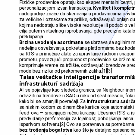
Fizičke prodavnice opstaju kao eksperimentalni centr
personalizacijom izvan transakcija.
Kvalitet i komplet
nadogradnje znače da skeniranja u prodavnicama povla
za veličine i oznakama za prilike, odražavajući onlajn d
kojima nedostaju slike visoke rezolucije ili podaci o ve
cilja putem virtuelnog isprobavanja, gde precizno kat
preklapanja.
Brzina uvođenja asortimana
se ubrzava sa agilnim mo
nedeljna osvežavanja, pokretana platformama bez koda 
sa RTS-a primećuje alate za upravljanje radnom snago
prometu, povezujući propusnost prodavnice sa bržim až
komprimuje vreme za tržište, održavajući brendove sre
mode bez rizika od prekomernih zaliha.[1][3]
Talas veštačke inteligencije transformi
infrastrukturi sadržaja
AI se pojavljuje kao sledeća granica, sa Neighbour-inom
odraziti na trendove u SAD u roku od šest meseci, fokus
kako bi se smanjili povraćaji. Za
infrastrukturu sadrža
sa niskim kodom za dinamičke kartice koje automatski 
feed-ova — smanjujući ručnu kuraciju. Učesnici RTS-a ist
predviđanje preferencija za lojalnost, poboljšanja lanc
isparivom softveru.[2] Ovo se poravnava sa potrebama 
bez trošenja bogatstva
kao što je detaljno opisano n