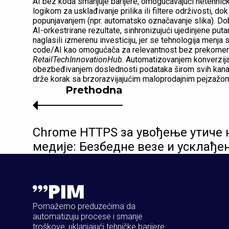
AI bez koda smanjuje barijere, omogućavajući netehnič
logikom za usklađivanje prilika ili filtere održivosti, do
popunjavanjem (npr. automatsko označavanje slika). Dobic
AI-orkestrirane rezultate, sinhronizujući ujedinjene puta
naglasili izmerenu investiciju, jer se tehnologija menja
code/AI kao omogućača za relevantnost bez prekome
RetailTechInnovationHub
. Automatizovanjem konverzij
obezbeđivanjem doslednosti podataka širom svih kan
drže korak sa brzorazvijajućim maloprodajnim pejzažom
Prethodna
Chrome HTTPS за увођење утиче 
медије: Безбедне везе и усклађе
Pomažemo preduzećima da
automatizuju procese i smanje
troškove, uklanjajući tehničke barijere