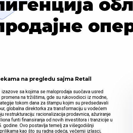
лигенција обл
родајне опе
rekama na pregledu sajma Retail
e izazove sa kojima se maloprodaja suočava usred
i promena na tržištima, gde su rukovodioci iz modne,
strategije tokom dana za štampu kojim su predsedavali
bour, globalna direktorka za transformaciju u vodećem
restrukturaciju: racionalizacija prodavnica, ažuriranje
na funti finansiranja od novih investitora i tranzicije u
5. godine. Ovo postavlja temelj za višegodišnji
rilikama kao što su radna odeća, večernji izlasci,