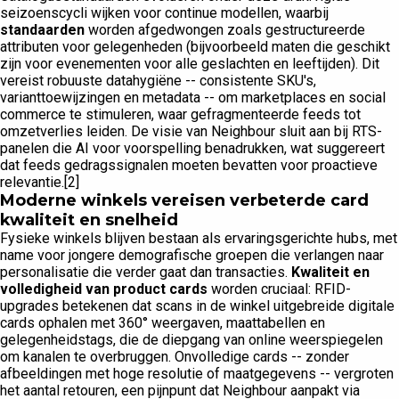
seizoenscycli wijken voor continue modellen, waarbij
standaarden
worden afgedwongen zoals gestructureerde
attributen voor gelegenheden (bijvoorbeeld maten die geschikt
zijn voor evenementen voor alle geslachten en leeftijden). Dit
vereist robuuste datahygiëne -- consistente SKU's,
varianttoewijzingen en metadata -- om marketplaces en social
commerce te stimuleren, waar gefragmenteerde feeds tot
omzetverlies leiden. De visie van Neighbour sluit aan bij RTS-
panelen die AI voor voorspelling benadrukken, wat suggereert
dat feeds gedragssignalen moeten bevatten voor proactieve
relevantie.[2]
Moderne winkels vereisen verbeterde card
kwaliteit en snelheid
Fysieke winkels blijven bestaan als ervaringsgerichte hubs, met
name voor jongere demografische groepen die verlangen naar
personalisatie die verder gaat dan transacties.
Kwaliteit en
volledigheid van product cards
worden cruciaal: RFID-
upgrades betekenen dat scans in de winkel uitgebreide digitale
cards ophalen met 360° weergaven, maattabellen en
gelegenheidstags, die de diepgang van online weerspiegelen
om kanalen te overbruggen. Onvolledige cards -- zonder
afbeeldingen met hoge resolutie of maatgegevens -- vergroten
het aantal retouren, een pijnpunt dat Neighbour aanpakt via