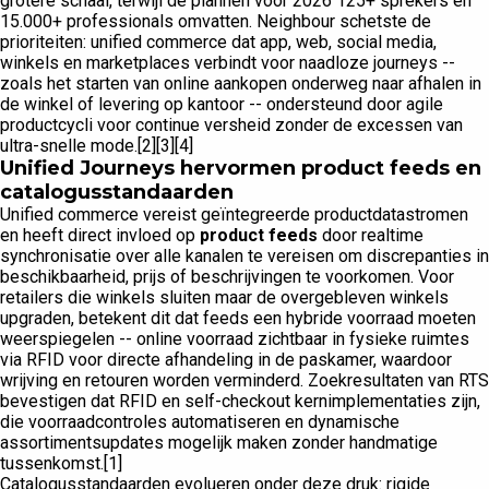
grotere schaal, terwijl de plannen voor 2026 125+ sprekers en
15.000+ professionals omvatten. Neighbour schetste de
prioriteiten: unified commerce dat app, web, social media,
winkels en marketplaces verbindt voor naadloze journeys --
zoals het starten van online aankopen onderweg naar afhalen in
de winkel of levering op kantoor -- ondersteund door agile
productcycli voor continue versheid zonder de excessen van
ultra-snelle mode.[2][3][4]
Unified Journeys hervormen product feeds en
catalogusstandaarden
Unified commerce vereist geïntegreerde productdatastromen
en heeft direct invloed op
product feeds
door realtime
synchronisatie over alle kanalen te vereisen om discrepanties in
beschikbaarheid, prijs of beschrijvingen te voorkomen. Voor
retailers die winkels sluiten maar de overgebleven winkels
upgraden, betekent dit dat feeds een hybride voorraad moeten
weerspiegelen -- online voorraad zichtbaar in fysieke ruimtes
via RFID voor directe afhandeling in de paskamer, waardoor
wrijving en retouren worden verminderd. Zoekresultaten van RTS
bevestigen dat RFID en self-checkout kernimplementaties zijn,
die voorraadcontroles automatiseren en dynamische
assortimentsupdates mogelijk maken zonder handmatige
tussenkomst.[1]
Catalogusstandaarden evolueren onder deze druk: rigide