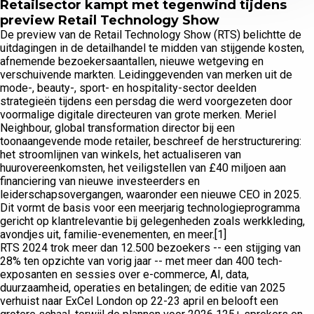
Retailsector kampt met tegenwind tijdens
preview Retail Technology Show
De preview van de Retail Technology Show (RTS) belichtte de
uitdagingen in de detailhandel te midden van stijgende kosten,
afnemende bezoekersaantallen, nieuwe wetgeving en
verschuivende markten. Leidinggevenden van merken uit de
mode-, beauty-, sport- en hospitality-sector deelden
strategieën tijdens een persdag die werd voorgezeten door
voormalige digitale directeuren van grote merken. Meriel
Neighbour, global transformation director bij een
toonaangevende mode retailer, beschreef de herstructurering:
het stroomlijnen van winkels, het actualiseren van
huurovereenkomsten, het veiligstellen van £40 miljoen aan
financiering van nieuwe investeerders en
leiderschapsovergangen, waaronder een nieuwe CEO in 2025.
Dit vormt de basis voor een meerjarig technologieprogramma
gericht op klantrelevantie bij gelegenheden zoals werkkleding,
avondjes uit, familie-evenementen, en meer.[1]
RTS 2024 trok meer dan 12.500 bezoekers -- een stijging van
28% ten opzichte van vorig jaar -- met meer dan 400 tech-
exposanten en sessies over e-commerce, AI, data,
duurzaamheid, operaties en betalingen; de editie van 2025
verhuist naar ExCel London op 22-23 april en belooft een