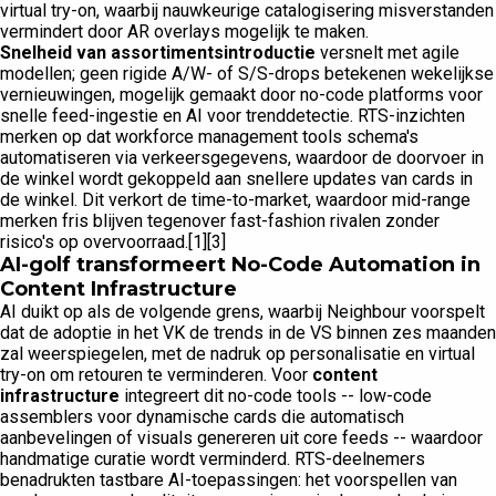
virtual try-on, waarbij nauwkeurige catalogisering misverstanden
vermindert door AR overlays mogelijk te maken.
Snelheid van assortimentsintroductie
versnelt met agile
modellen; geen rigide A/W- of S/S-drops betekenen wekelijkse
vernieuwingen, mogelijk gemaakt door no-code platforms voor
snelle feed-ingestie en AI voor trenddetectie. RTS-inzichten
merken op dat workforce management tools schema's
automatiseren via verkeersgegevens, waardoor de doorvoer in
de winkel wordt gekoppeld aan snellere updates van cards in
de winkel. Dit verkort de time-to-market, waardoor mid-range
merken fris blijven tegenover fast-fashion rivalen zonder
risico's op overvoorraad.[1][3]
AI-golf transformeert No-Code Automation in
Content Infrastructure
AI duikt op als de volgende grens, waarbij Neighbour voorspelt
dat de adoptie in het VK de trends in de VS binnen zes maanden
zal weerspiegelen, met de nadruk op personalisatie en virtual
try-on om retouren te verminderen. Voor
content
infrastructure
integreert dit no-code tools -- low-code
assemblers voor dynamische cards die automatisch
aanbevelingen of visuals genereren uit core feeds -- waardoor
handmatige curatie wordt verminderd. RTS-deelnemers
benadrukten tastbare AI-toepassingen: het voorspellen van