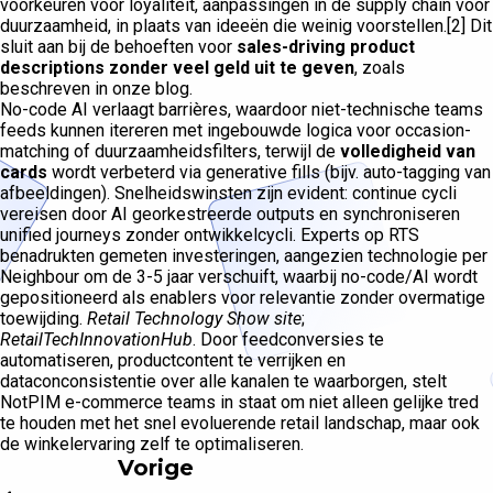
voorkeuren voor loyaliteit, aanpassingen in de supply chain voor
duurzaamheid, in plaats van ideeën die weinig voorstellen.[2] Dit
sluit aan bij de behoeften voor
sales-driving product
descriptions zonder veel geld uit te geven
, zoals
beschreven in onze blog.
No-code AI verlaagt barrières, waardoor niet-technische teams
feeds kunnen itereren met ingebouwde logica voor occasion-
matching of duurzaamheidsfilters, terwijl de
volledigheid van
cards
wordt verbeterd via generative fills (bijv. auto-tagging van
afbeeldingen). Snelheidswinsten zijn evident: continue cycli
vereisen door AI georkestreerde outputs en synchroniseren
unified journeys zonder ontwikkelcycli. Experts op RTS
benadrukten gemeten investeringen, aangezien technologie per
Neighbour om de 3-5 jaar verschuift, waarbij no-code/AI wordt
gepositioneerd als enablers voor relevantie zonder overmatige
toewijding.
Retail Technology Show site
;
RetailTechInnovationHub
. Door feedconversies te
automatiseren, productcontent te verrijken en
dataconconsistentie over alle kanalen te waarborgen, stelt
NotPIM e-commerce teams in staat om niet alleen gelijke tred
te houden met het snel evoluerende retail landschap, maar ook
de winkelervaring zelf te optimaliseren.
Vorige