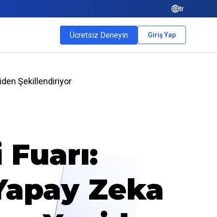
tr
Ücretsiz Deneyin
Giriş Yap
den Şekillendiriyor
 Fuarı:
 Yapay Zeka