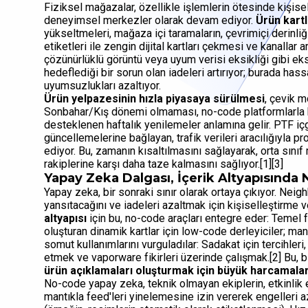
Fiziksel mağazalar, özellikle işlemlerin ötesinde kişis
deneyimsel merkezler olarak devam ediyor.
Ürün kartl
yükseltmeleri, mağaza içi taramaların, çevrimiçi derinliğ
etiketleri ile zengin dijital kartları çekmesi ve kanalla
çözünürlüklü görüntü veya uyum verisi eksikliği gibi ek
hedeflediği bir sorun olan iadeleri artırıyor; burada has
uyumsuzlukları azaltıyor.
Ürün yelpazesinin hızla piyasaya sürülmesi
, çevik m
Sonbahar/Kış dönemi olmaması, no-code platformlarla hız
desteklenen haftalık yenilemeler anlamına gelir. PTF içg
güncellemelerine bağlayan, trafik verileri aracılığıyla p
ediyor. Bu, zamanın kısaltılmasını sağlayarak, orta sını
rakiplerine karşı daha taze kalmasını sağlıyor.[1][3]
Yapay Zeka Dalgası, İçerik Altyapısın
Yapay zeka, bir sonraki sınır olarak ortaya çıkıyor. Neighb
yansıtacağını ve iadeleri azaltmak için kişiselleştirm
altyapısı
için bu, no-code araçları entegre eder: Temel 
oluşturan dinamik kartlar için low-code derleyiciler; man
somut kullanımlarını vurguladılar: Sadakat için tercihleri, 
etmek ve vaporware fikirleri üzerinde çalışmak.[2] Bu, bl
ürün açıklamaları oluşturmak için büyük harcamal
No-code yapay zeka, teknik olmayan ekiplerin, etkinlik eş
mantıkla feed'leri yinelemesine izin vererek engelleri az