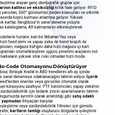
elleştirme arayan genç demografik gruplar için
arının kalitesi ve eksiksizliği
kritik hale geliyor: RFID
i yansıtan, 360° görünümler, beden kılavuzları ve etkinlik
r arasında köprü kurması anlamına geliyor. Yüksek
sik kartlar, Neighbour'ın sanal deneme yoluyla
sas kataloglama, AR katmanlarını etkinleştirerek
odellerle hızlanır; katı bir İlkbahar/Yaz veya
lı feed alımı ve yapay zeka ile trend tespiti ile
örüleri, mağaza trafiğini daha hızlı mağaza içi kart
rogramları otomatikleştiren işgücü yönetimi araçlarını not
f markaların yüksek stok riski olmadan hızlı moda
da No-Code Otomasyonu Dönüştürüyor
our, Birleşik Krallık'ın ABD trendlerini altı ay içinde
e ve sanal denemeye odaklanacağını tahmin ediyor.
İçerik
feed'lerden öneriler veya görseller otomatik olarak
uel kürasyonu azaltıyor. PTF katılımcıları, yapay zeka'nın
sürdürülebilirlik için tedarik zinciri ayarlamalarını tahmin
ogumuzda ayrıntılı olarak anlatıldığı gibi
satış odaklı
ar yapmadan
ihtiyaçları karşılar.
leştirme veya sürdürülebilirlik filtreleri için gömülü
altır;
kartların tamlığı
oluşturucu dolgularla iyileştirilir