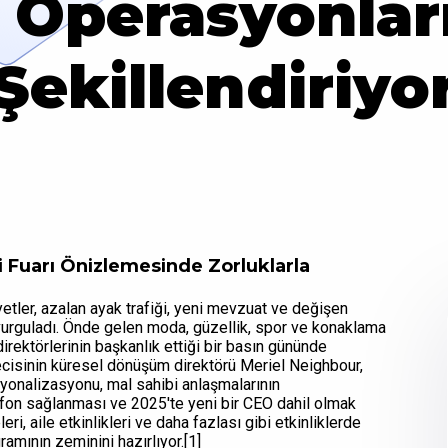
Operasyonlar
Şekillendiriyo
Fuarı Önizlemesinde Zorluklarla
etler, azalan ayak trafiği, yeni mevzuat ve değişen
 vurguladı. Önde gelen moda, güzellik, spor ve konaklama
direktörlerinin başkanlık ettiği bir basın gününde
decisinin küresel dönüşüm direktörü Meriel Neighbour,
syonalizasyonu, mal sahibi anlaşmalarının
k fon sağlanması ve 2025'te yeni bir CEO dahil olmak
eri, aile etkinlikleri ve daha fazlası gibi etkinliklerde
ramının zeminini hazırlıyor.[1]