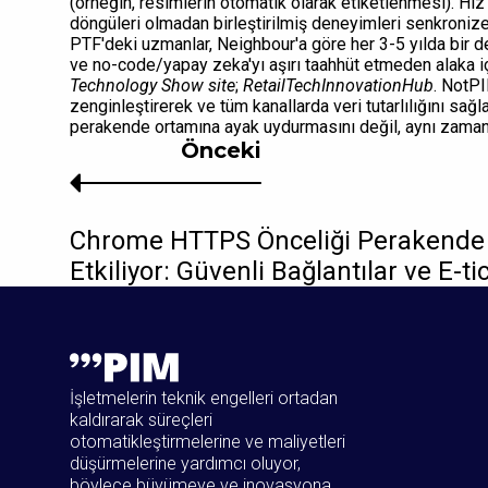
(örneğin, resimlerin otomatik olarak etiketlenmesi). Hız 
döngüleri olmadan birleştirilmiş deneyimleri senkronize 
PTF'deki uzmanlar, Neighbour'a göre her 3-5 yılda bir de
ve no-code/yapay zeka'yı aşırı taahhüt etmeden alaka içi
Technology Show site
;
RetailTechInnovationHub
. NotPI
zenginleştirerek ve tüm kanallarda veri tutarlılığını sağl
perakende ortamına ayak uydurmasını değil, aynı zaman
Önceki
Chrome HTTPS Önceliği Perakende
Etkiliyor: Güvenli Bağlantılar ve E-
İşletmelerin teknik engelleri ortadan
kaldırarak süreçleri
otomatikleştirmelerine ve maliyetleri
düşürmelerine yardımcı oluyor,
böylece büyümeye ve inovasyona