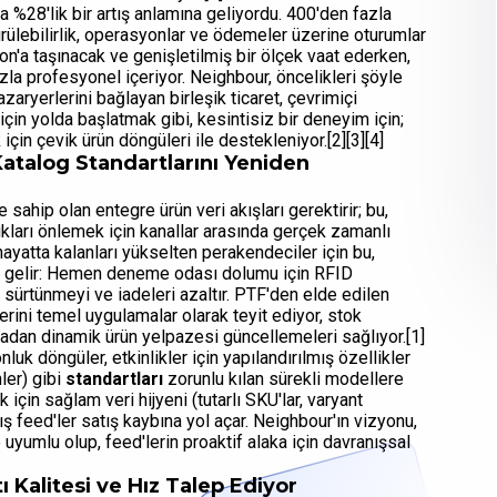
la %28'lik bir artış anlamına geliyordu. 400'den fazla
dürülebilirlik, operasyonlar ve ödemeler üzerine oturumlar
'a taşınacak ve genişletilmiş bir ölçek vaat ederken,
la profesyonel içeriyor. Neighbour, öncelikleri şöyle
ryerlerini bağlayan birleşik ticaret, çevrimiçi
çin yolda başlatmak gibi, kesintisiz bir deneyim için;
için çevik ürün döngüleri ile destekleniyor.[2][3][4]
Katalog Standartlarını Yeniden
sahip olan entegre ürün veri akışları gerektirir; bu,
lıkları önlemek için kanallar arasında gerçek zamanlı
ayatta kalanları yükselten perakendeciler için bu,
ına gelir: Hemen deneme odası dolumu için RFID
k, sürtünmeyi ve iadeleri azaltır. PTF'den elde edilen
ini temel uygulamalar olarak teyit ediyor, stok
adan dinamik ürün yelpazesi güncellemeleri sağlıyor.[1]
luk döngüler, etkinlikler için yapılandırılmış özellikler
ler) gibi
standartları
zorunlu kılan sürekli modellere
 için sağlam veri hijyeni (tutarlı SKU'lar, varyant
ş feed'ler satış kaybına yol açar. Neighbour'ın vizyonu,
uyumlu olup, feed'lerin proaktif alaka için davranışsal
ı
Kalitesi ve Hız Talep Ediyor