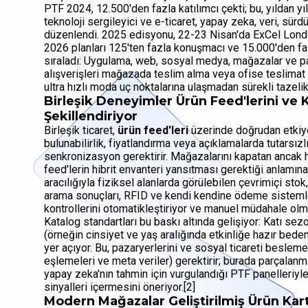
PTF 2024, 12.500'den fazla katılımcı çekti; bu, yıldan yı
teknoloji sergileyici ve e-ticaret, yapay zeka, veri, sür
düzenlendi. 2025 edisyonu, 22-23 Nisan'da ExCel London
2026 planları 125'ten fazla konuşmacı ve 15.000'den faz
sıraladı: Uygulama, web, sosyal medya, mağazalar ve paza
alışverişleri mağazada teslim alma veya ofise teslimat i
ultra hızlı moda uç noktalarına ulaşmadan sürekli tazelik 
Birleşik Deneyimler Ürün Feed'lerini ve 
Şekillendiriyor
Birleşik ticaret,
ürün feed'leri
üzerinde doğrudan etkiye 
bulunabilirlik, fiyatlandırma veya açıklamalarda tutarsız
senkronizasyon gerektirir. Mağazalarını kapatan ancak h
feed'lerin hibrit envanteri yansıtması gerektiği anlam
aracılığıyla fiziksel alanlarda görülebilen çevrimiçi sto
arama sonuçları, RFID ve kendi kendine ödeme sistemler
kontrollerini otomatikleştiriyor ve manuel müdahale olm
Katalog standartları bu baskı altında gelişiyor: Katı sezon
(örneğin cinsiyet ve yaş aralığında etkinliğe hazır beden
yer açıyor. Bu, pazaryerlerini ve sosyal ticareti beslemek
eşlemeleri ve meta veriler) gerektirir; burada parçalanmı
yapay zeka'nın tahmin için vurgulandığı PTF panelleriyle 
sinyalleri içermesini öneriyor.[2]
Modern Mağazalar Geliştirilmiş
Ürün Kart