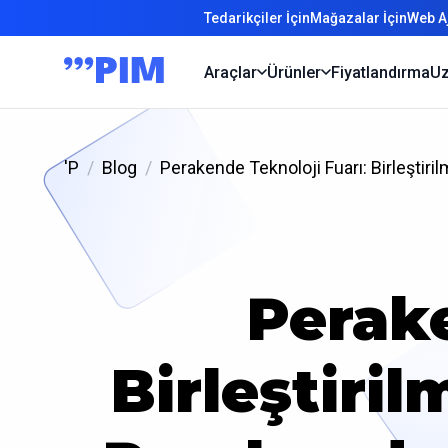
Tedarikçiler İçin
Mağazalar İçin
Web Aj
Araçlar
Ürünler
Fiyatlandırma
Uz
'P
Blog
Perakende Teknoloji Fuarı: Birleştir
Perake
Birleştiri