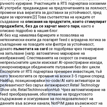
ръчното куриране. Участниците в RTS подчертаха осезаеми
AI употреби: предвиждане на предпочитанията за лоялност,
промени във веригата за доставки за устойчивост, пред
идеи за vaporware.[2] Това съответства на нуждите от
създаване на
описания на продуктите, които стимулират
продажбите, без да се харчат много пари
, както е
описано подробно в нашия блог.
AI без код намалява бариерите и позволява на
нетехнически екипи да повтарят feed с вградена логика за
съвпадение на поводите или филтри за устойчивост,
докато
пълнотата на card
се подобрява чрез генериране
на запълване (напр. автоматично маркиране на
изображения). Спестяванията на скорост са очевидни:
непрекъснатите цикли изискват AI-оркестрирани изходи,
синхронизиращи обединените пътувания без dev цикли.
Експертите от RTS подчертаха премерен инвестиция, тъй
като технологията се променя на всеки 3-5 години според
Найбър, позиционирайки no-code/AI като активатори за
релевантност без свръх ангажираност.
Retail Technology
Show site
;
RetailTechInnovationHub
. Чрез автоматизиране на
feed преобразувания, обогатяване на продуктовото
съдържание и осигуряване на последователност на
данните във всички канали, NotPIM дава възможност на