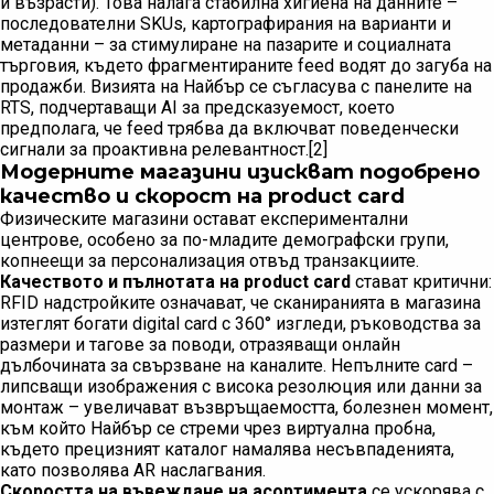
и възрасти). Това налага стабилна хигиена на данните –
последователни SKUs, картографирания на варианти и
метаданни – за стимулиране на пазарите и социалната
търговия, където фрагментираните feed водят до загуба на
продажби. Визията на Найбър се съгласува с панелите на
RTS, подчертаващи AI за предсказуемост, което
предполага, че feed трябва да включват поведенчески
сигнали за проактивна релевантност.[2]
Модерните магазини изискват подобрено
качество и скорост на product card
Физическите магазини остават експериментални
центрове, особено за по-младите демографски групи,
копнеещи за персонализация отвъд транзакциите.
Качеството и пълнотата на product card
стават критични:
RFID надстройките означават, че сканиранията в магазина
изтеглят богати digital card с 360° изгледи, ръководства за
размери и тагове за поводи, отразяващи онлайн
дълбочината за свързване на каналите. Непълните card –
липсващи изображения с висока резолюция или данни за
монтаж – увеличават възвръщаемостта, болезнен момент,
към който Найбър се стреми чрез виртуална пробна,
където прецизният каталог намалява несъвпаденията,
като позволява AR наслагвания.
Скоростта на въвеждане на асортимента
се ускорява с