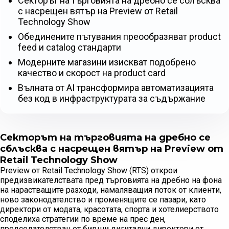
Секторът на търговията на дребно се сблъсква
с насрещен вятър на Preview от Retail
Technology Show
Обединените пътувания преообразяват product
feed и catalog стандарти
Модерните магазини изискват подобрено
качество и скорост на product card
Вълната от AI трансформира автоматизацията
без код в инфраструктурата за съдържание
Секторът на търговията на дребно се
сблъсква с насрещен вятър на Preview от
Retail Technology Show
Preview от Retail Technology Show (RTS) открои
предизвикателствата пред търговията на дребно на фона
на нарастващите разходи, намаляващия поток от клиенти,
ново законодателство и променящите се пазари, като
директори от модата, красотата, спорта и хотелиерството
споделиха стратегии по време на прес ден,
председателстван от бивши дигитални директори от