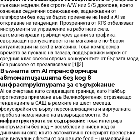
гъвкави модели; без строги A/W или S/S дропове, което
означава седмични освежавания, задвижвани от
платформи без код за бързо приемане на feed и AI за
откриване на тенденции. Прозренията от RTS отбелязват
инструменти за управление на работната сила,
автоматизиращи графици чрез данни за трафика,
свързващи пропускливостта на магазина с по-бързи
актуализации на card в магазина. Това компресира
времето за пускане на пазара, поддържайки марки от
средния клас свежи спрямо конкурентите от бързата мода,
без рискове от презапасяване.[1][3]
Вълната от AI трансформира
автоматизацията без код в
инфраструктурата за съдържание
AI се очертава като следващата граница, като Найбър
прогнозира приемане във Великобритания, отразяващо
тенденциите в САЩ в рамките на шест месеца,
фокусирайки се върху персонализацията и виртуалната
проба за намаляване на възвръщаемостта. За
инфраструктурата за съдържание
това интегрира
инструменти без код – асемблери с нисък код за
динамични card, които автоматично генерират препоръки
или визуални ефекти от основните feed – намалявайки