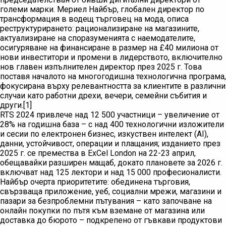
големи марки. Мериел Найбър, глобален директор по
трансформация в водещ търговец на мода, описа
реструктурирането: рационализиране на магазините,
актуализиране на споразуменията с наемодателите,
осигуряване на финансиране в размер на £40 милиона от
нови инвеститори и промени в лидерството, включително
нов главен изпълнителен директор през 2025 г. Това
поставя началото на многогодишна технологична програма,
фокусирана върху релевантността за клиентите в различни
случаи като работни дрехи, вечери, семейни събития и
други.[1]
RTS 2024 привлече над 12 500 участници – увеличение от
28% на годишна база – с над 400 технологични изложители
и сесии по електронен бизнес, изкуствен интелект (AI),
данни, устойчивост, операции и плащания; изданието през
2025 г. се премества в ExCel London на 22-23 април,
обещавайки разширен мащаб, докато плановете за 2026 г.
включват над 125 лектори и над 15 000 професионалисти.
Найбър очерта приоритетите: обединена търговия,
свързваща приложение, уеб, социални мрежи, магазини и
пазари за безпроблемни пътувания – като започване на
онлайн покупки по пътя към вземане от магазина или
доставка до бюрото – подкрепено от гъвкави продуктови