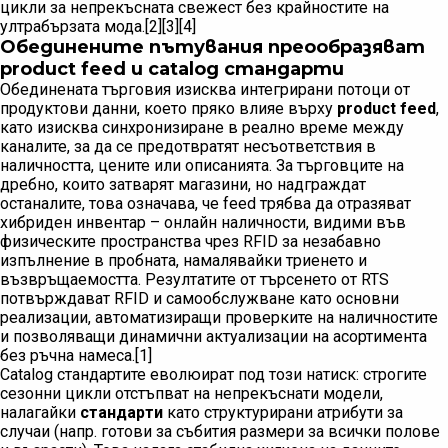
цикли за непрекъсната свежест без крайностите на
ултрабързата мода.[2][3][4]
Обединените пътувания преообразяват
product feed и catalog стандарти
Обединената търговия изисква интегрирани потоци от
продуктови данни, което пряко влияе върху
product feed
,
като изисква синхронизиране в реално време между
каналите, за да се предотвратят несъответствия в
наличността, цените или описанията. За търговците на
дребно, които затварят магазини, но надграждат
останалите, това означава, че feed трябва да отразяват
хибриден инвентар – онлайн наличности, видими във
физическите пространства чрез RFID за незабавно
изпълнение в пробната, намалявайки триенето и
възвръщаемостта. Резултатите от търсенето от RTS
потвърждават RFID и самообслужване като основни
реализации, автоматизиращи проверките на наличностите
и позволяващи динамични актуализации на асортимента
без ръчна намеса.[1]
Catalog стандартите еволюират под този натиск: строгите
сезонни цикли отстъпват на непрекъснати модели,
налагайки
стандарти
като структурирани атрибути за
случаи (напр. готови за събития размери за всички полове