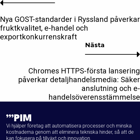
Nya GOST-standarder i Ryssland påverkar
fruktkvalitet, e-handel och
exportkonkurrenskraft
Nästa
Chromes HTTPS-första lansering
påverkar detaljhandelsmedia: Säker
anslutning och e-
handelsöverensstämmelse
Vi hjälper företag att automatisera processer och minska
kostnaderna genom att eliminera tekniska hinder, så att de
kan fokusera på tillväxt och innovation.