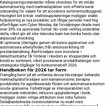
Katalogiseringsstandarder måste utvecklas för att stödja
automatisering, med marknadsplatser som effektiviserar
onboarding för säljare för att accelerera sortimentsutbyggnad.
Hastighet blir kritisk: realtidsuppdateringar möjliggör snabb
hyllplacering av nya produkter, och fångar perioder med hög
efterfrågan som Cyber ​​Monday, där försäljningen ökade med
över 30% via sponsrade format. No-code-verktyg underlättar
detta, vilket gör att icke-tekniska team kan berika feeds utan
anpassad utveckling.
AI optimerar ytterligare genom att kurera upplevelser och
automatisera arbetsflöden, från annonsinriktning till
prestandamätning. Återförsäljare som investerar i
datainfrastruktur får fördelar i rikedom av shopperdata och
bredd av sortiment, vilket positionerar produktkataloger som
strategiska tillgångar för konkurrenskraft 2026.
Handboken för 2026 tar form
Framgång beror på att omfamna dessa hävstänger: behandla
marknadsplatsförsäljare som kärnannonsörer, beväpna
produktdata för agentbaserade flöden och automatisera bortom
onsite-gränserna. Förbättringar av interoperabilitet och
avancerade mätvärden, inklusive uppgraderingar i butik,
möjliggör sluten-slinga-attribution över olika funnels.
Detaljhandelmedia överensstämmer nu exakt med