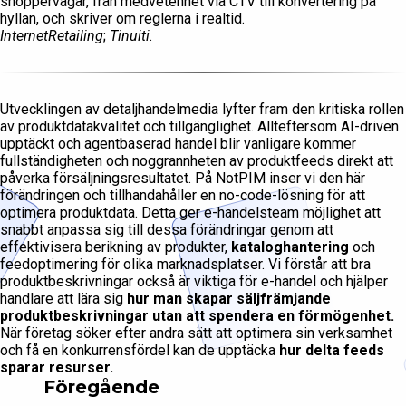
shoppervägar, från medvetenhet via CTV till konvertering på
hyllan, och skriver om reglerna i realtid.
InternetRetailing
;
Tinuiti
.
Utvecklingen av detaljhandelmedia lyfter fram den kritiska rollen
av produktdatakvalitet och tillgänglighet. Allteftersom AI-driven
upptäckt och agentbaserad handel blir vanligare kommer
fullständigheten och noggrannheten av produktfeeds direkt att
påverka försäljningsresultatet. På NotPIM inser vi den här
förändringen och tillhandahåller en no-code-lösning för att
optimera produktdata. Detta ger e-handelsteam möjlighet att
snabbt anpassa sig till dessa förändringar genom att
effektivisera berikning av produkter,
kataloghantering
och
feedoptimering för olika marknadsplatser. Vi förstår att bra
produktbeskrivningar också är viktiga för e-handel och hjälper
handlare att lära sig
hur man skapar säljfrämjande
produktbeskrivningar utan att spendera en förmögenhet.
När företag söker efter andra sätt att optimera sin verksamhet
och få en konkurrensfördel kan de upptäcka
hur delta feeds
sparar resurser.
Föregående