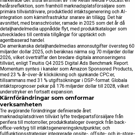
markerade det sista avsnittet av The Retail Media Podcast en
helårsreflektion, som framhöll marknadsplatsförsäljare som
primära tillväxtdrivare, produktledd intäktsgenerering och AI-
integration som kärninfrastruktur snarare än tillägg. Det här
avsnittet, med branschröster, ramade in 2025 som det år då
detaljhandelmedia uppnådde flyt, med produktkataloger som
utvecklades till centrala tillgångar för upptäckt och
agentbaserad handel.
De amerikanska detaljhandelmedias annonsutgifter översteg 60
miljarder dollar 2025, och beräknas närma sig 70 miljarder dollar
2026, vilket överträffar den bredare digitala annonseringens
tillväxt, enligt Tinuitis Q4 2025 Digital Ads Benchmark Report.
Momentum syntes i kanaler som Amazon Sponsored Products,
med 23 % år-över-år klickökning och sjunkande CPC:er,
tillsammans med 31 % utgiftsökningar i DSP-format. Globala
intäktsprognoser pekar på 176 miljarder dollar till 2028, vilket
understryker en fortsatt expansion.
Kärnförändringar som omformar
verksamheten
Tre avgörande förändringar definierade året:
marknadsplatsdriven tillväxt lyfte tredjepartsförsäljare från
perifera till motorroller, produktkataloger övergick från back-
office-verktyg till intäktsgenereringsknutpunkter, och
fullfunktionsstrategier integrerade onsite-, offsite- och in-store-