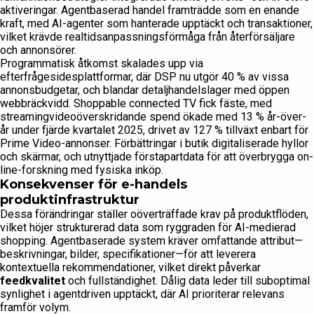
aktiveringar. Agentbaserad handel framträdde som en enande
kraft, med AI-agenter som hanterade upptäckt och transaktioner,
vilket krävde realtidsanpassningsförmåga från återförsäljare
och annonsörer.
Programmatisk åtkomst skalades upp via
efterfrågesidesplattformar, där DSP nu utgör 40 % av vissa
annonsbudgetar, och blandar detaljhandelslager med öppen
webbräckvidd. Shoppable connected TV fick fäste, med
streamingvideoöverskridande spend ökade med 13 % år-över-
år under fjärde kvartalet 2025, drivet av 127 % tillväxt enbart för
Prime Video-annonser. Förbättringar i butik digitaliserade hyllor
och skärmar, och utnyttjade förstapartdata för att överbrygga on-
line-forskning med fysiska inköp.
Konsekvenser för e-handels
produktinfrastruktur
Dessa förändringar ställer oöverträffade krav på produktflöden,
vilket höjer strukturerad data som ryggraden för AI-medierad
shopping. Agentbaserade system kräver omfattande attribut—
beskrivningar, bilder, specifikationer—för att leverera
kontextuella rekommendationer, vilket direkt påverkar
feedkvalitet
och fullständighet. Dålig data leder till suboptimal
synlighet i agentdriven upptäckt, där AI prioriterar relevans
framför volym.