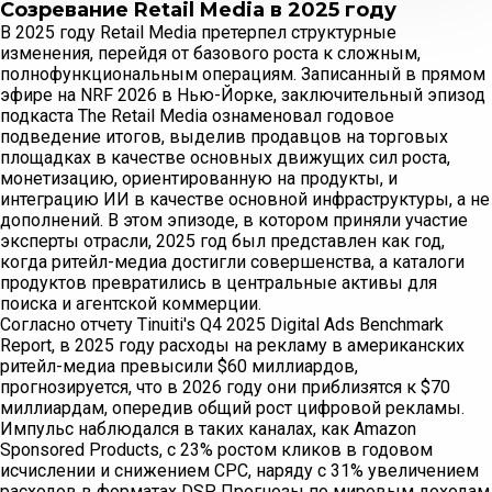
Созревание Retail Media в 2025 году
В 2025 году Retail Media претерпел структурные
изменения, перейдя от базового роста к сложным,
полнофункциональным операциям. Записанный в прямом
эфире на NRF 2026 в Нью-Йорке, заключительный эпизод
подкаста The Retail Media ознаменовал годовое
подведение итогов, выделив продавцов на торговых
площадках в качестве основных движущих сил роста,
монетизацию, ориентированную на продукты, и
интеграцию ИИ в качестве основной инфраструктуры, а не
дополнений. В этом эпизоде, в котором приняли участие
эксперты отрасли, 2025 год был представлен как год,
когда ритейл-медиа достигли совершенства, а каталоги
продуктов превратились в центральные активы для
поиска и агентской коммерции.
Согласно отчету Tinuiti's Q4 2025 Digital Ads Benchmark
Report, в 2025 году расходы на рекламу в американских
ритейл-медиа превысили $60 миллиардов,
прогнозируется, что в 2026 году они приблизятся к $70
миллиардам, опередив общий рост цифровой рекламы.
Импульс наблюдался в таких каналах, как Amazon
Sponsored Products, с 23% ростом кликов в годовом
исчислении и снижением CPC, наряду с 31% увеличением
расходов в форматах DSP. Прогнозы по мировым доходам