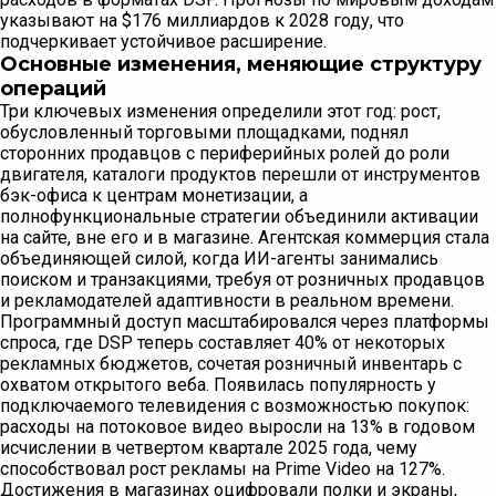
указывают на $176 миллиардов к 2028 году, что
подчеркивает устойчивое расширение.
Основные изменения, меняющие структуру
операций
Три ключевых изменения определили этот год: рост,
обусловленный торговыми площадками, поднял
сторонних продавцов с периферийных ролей до роли
двигателя, каталоги продуктов перешли от инструментов
бэк-офиса к центрам монетизации, а
полнофункциональные стратегии объединили активации
на сайте, вне его и в магазине. Агентская коммерция стала
объединяющей силой, когда ИИ-агенты занимались
поиском и транзакциями, требуя от розничных продавцов
и рекламодателей адаптивности в реальном времени.
Программный доступ масштабировался через платформы
спроса, где DSP теперь составляет 40% от некоторых
рекламных бюджетов, сочетая розничный инвентарь с
охватом открытого веба. Появилаcь популярность у
подключаемого телевидения с возможностью покупок:
расходы на потоковое видео выросли на 13% в годовом
исчислении в четвертом квартале 2025 года, чему
способствовал рост рекламы на Prime Video на 127%.
Достижения в магазинах оцифровали полки и экраны,