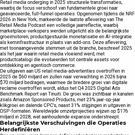
Retail media onderging in 2025 structurele transformaties,
waarbij de focus verschoof van fundamentele groei naar
geavanceerde, full-funnel operaties. Opgenomen tijdens de NRF
2026 in New York, markeerde de laatste aflevering van The
Retail Media Podcast een volledige jaarreflectie, waarbij
marketplace-verkopers werden uitgelicht als de belangrijkste
groeimotoren, productgestuurde monetarisatie en AI-integratie
als kerninfrastructuur in plaats van add-ons. Deze aflevering,
met toonaangevende stemmen uit de branche, beschreef 2025
als het jaar waarin retail media vloeiend werd, met
productcatalogi die evolueerden tot centrale assets voor
ontdekking en agentisch commerce.
De uitgaven aan US retail media-advertenties overtroffen in
2025 de $60 miljard en zullen naar verwachting in 2026 bijna
$70 miljard bedragen, waarmee de bredere groei van digitale
reclame overtroffen wordt, aldus het Q4 2025 Digital Ads
Benchmark Report van Tinuiti. De groei was zichtbaar in kanalen
zoals Amazon Sponsored Products, met 23% jaar-op-jaar
klikgroei en dalende CPC's, naast 31% stijgingen in uitgaven in
DSP-formaten. Wereldwijde omzetprojecties wijzen op $176
miljard in 2028, wat aanhoudende expansie onderstreept.
Belangrijkste Verschuivingen die Operaties
Herdefiniëren