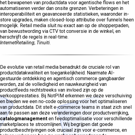
het bewapenen van productdata voor agentische flows en het
automatiseren verder dan onsite grenzen. Verbeteringen in
interoperabiliteit en geavanceerde statistieken, waaronder in-
store upgrades, maken closed-loop attributie over funnels heen
mogelijk. Retail media sluit nu exact aan op de shopperpaden,
van bewustwording via CTV tot conversie in de winkel, en
herschrijft de regels in real-time.
InternetRetailing
;
Tinuiti
.
De evolutie van retail media benadrukt de cruciale rol van
productdatakwaliteit en toegankelijkheid. Naarmate AI-
gestuurde ontdekking en agentisch commerce gangbaarder
worden, zal de volledigheid en nauwkeurigheid van
productfeeds rechtstreeks van invloed zijn op de
verkoopprestaties. Bij NotPIM erkennen we deze verschuiving
en bieden we een no-code oplossing voor het optimaliseren
van productdata. Dit stelt e-commerce teams in staat zich snel
aan te passen aan deze veranderingen door productverrijking,
catalogmanagement
en feedoptimalisatie voor verschillende
marketplaces te stroomlijnen. Wij begrijpen dat goede
productbeschrijvingen ook cruciaal zijn voor e-commerce, en