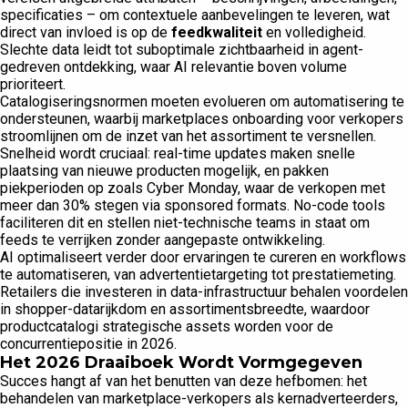
specificaties – om contextuele aanbevelingen te leveren, wat
direct van invloed is op de
feedkwaliteit
en volledigheid.
Slechte data leidt tot suboptimale zichtbaarheid in agent-
gedreven ontdekking, waar AI relevantie boven volume
prioriteert.
Catalogiseringsnormen moeten evolueren om automatisering te
ondersteunen, waarbij marketplaces onboarding voor verkopers
stroomlijnen om de inzet van het assortiment te versnellen.
Snelheid wordt cruciaal: real-time updates maken snelle
plaatsing van nieuwe producten mogelijk, en pakken
piekperioden op zoals Cyber Monday, waar de verkopen met
meer dan 30% stegen via sponsored formats. No-code tools
faciliteren dit en stellen niet-technische teams in staat om
feeds te verrijken zonder aangepaste ontwikkeling.
AI optimaliseert verder door ervaringen te cureren en workflows
te automatiseren, van advertentietargeting tot prestatiemeting.
Retailers die investeren in data-infrastructuur behalen voordelen
in shopper-datarijkdom en assortimentsbreedte, waardoor
productcatalogi strategische assets worden voor de
concurrentiepositie in 2026.
Het 2026 Draaiboek Wordt Vormgegeven
Succes hangt af van het benutten van deze hefbomen: het
behandelen van marketplace-verkopers als kernadverteerders,