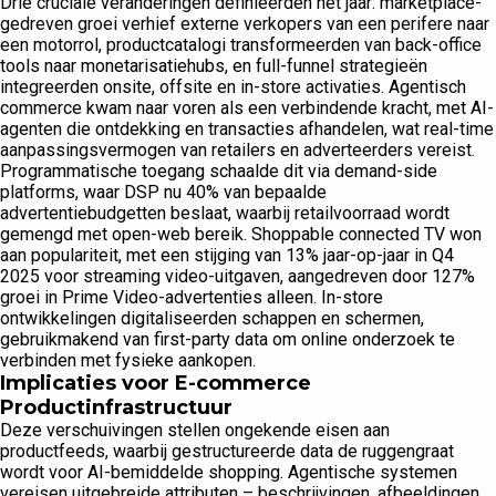
Drie cruciale veranderingen definieerden het jaar: marketplace-
gedreven groei verhief externe verkopers van een perifere naar
een motorrol, productcatalogi transformeerden van back-office
tools naar monetarisatiehubs, en full-funnel strategieën
integreerden onsite, offsite en in-store activaties. Agentisch
commerce kwam naar voren als een verbindende kracht, met AI-
agenten die ontdekking en transacties afhandelen, wat real-time
aanpassingsvermogen van retailers en adverteerders vereist.
Programmatische toegang schaalde dit via demand-side
platforms, waar DSP nu 40% van bepaalde
advertentiebudgetten beslaat, waarbij retailvoorraad wordt
gemengd met open-web bereik. Shoppable connected TV won
aan populariteit, met een stijging van 13% jaar-op-jaar in Q4
2025 voor streaming video-uitgaven, aangedreven door 127%
groei in Prime Video-advertenties alleen. In-store
ontwikkelingen digitaliseerden schappen en schermen,
gebruikmakend van first-party data om online onderzoek te
verbinden met fysieke aankopen.
Implicaties voor E-commerce
Productinfrastructuur
Deze verschuivingen stellen ongekende eisen aan
productfeeds, waarbij gestructureerde data de ruggengraat
wordt voor AI-bemiddelde shopping. Agentische systemen
vereisen uitgebreide attributen – beschrijvingen, afbeeldingen,