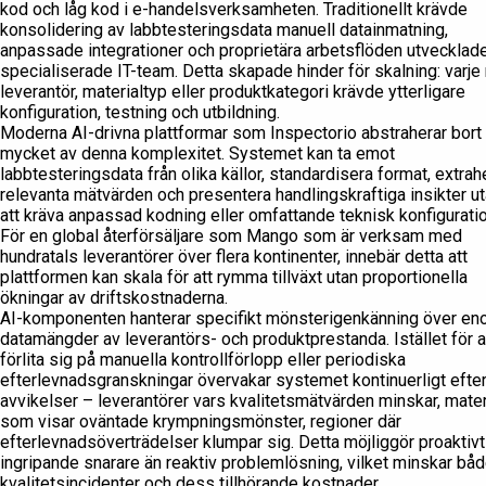
kod och låg kod i e-handelsverksamheten. Traditionellt krävde
konsolidering av labbtesteringsdata manuell datainmatning,
anpassade integrationer och proprietära arbetsflöden utvecklad
specialiserade IT-team. Detta skapade hinder för skalning: varje
leverantör, materialtyp eller produktkategori krävde ytterligare
konfiguration, testning och utbildning.
Moderna AI-drivna plattformar som Inspectorio abstraherar bort
mycket av denna komplexitet. Systemet kan ta emot
labbtesteringsdata från olika källor, standardisera format, extrah
relevanta mätvärden och presentera handlingskraftiga insikter u
att kräva anpassad kodning eller omfattande teknisk konfiguratio
För en global återförsäljare som Mango som är verksam med
hundratals leverantörer över flera kontinenter, innebär detta att
plattformen kan skala för att rymma tillväxt utan proportionella
ökningar av driftskostnaderna.
AI-komponenten hanterar specifikt mönsterigenkänning över en
datamängder av leverantörs- och produktprestanda. Istället för a
förlita sig på manuella kontrollförlopp eller periodiska
efterlevnadsgranskningar övervakar systemet kontinuerligt efte
avvikelser – leverantörer vars kvalitetsmätvärden minskar, mater
som visar oväntade krympningsmönster, regioner där
efterlevnadsöverträdelser klumpar sig. Detta möjliggör proaktivt
ingripande snarare än reaktiv problemlösning, vilket minskar bå
kvalitetsincidenter och dess tillhörande kostnader.