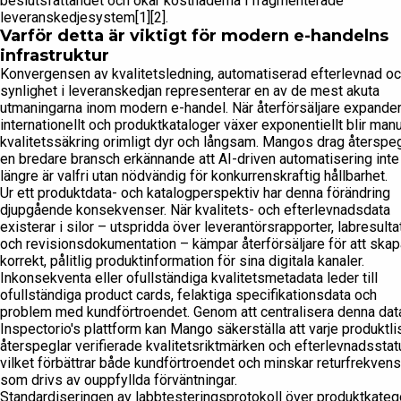
beslutsfattandet och ökar kostnaderna i fragmenterade
leveranskedjesystem[1][2].
Varför detta är viktigt för modern e-handelns
infrastruktur
Konvergensen av kvalitetsledning, automatiserad efterlevnad o
synlighet i leveranskedjan representerar en av de mest akuta
utmaningarna inom modern e-handel. När återförsäljare expander
internationellt och produktkataloger växer exponentiellt blir manu
kvalitetssäkring orimligt dyr och långsam. Mangos drag återspeg
en bredare bransch erkännande att AI-driven automatisering inte
längre är valfri utan nödvändig för konkurrenskraftig hållbarhet.
Ur ett produktdata- och katalogperspektiv har denna förändring
djupgående konsekvenser. När kvalitets- och efterlevnadsdata
existerar i silor – utspridda över leverantörsrapporter, labresulta
och revisionsdokumentation – kämpar återförsäljare för att skap
korrekt, pålitlig produktinformation för sina digitala kanaler.
Inkonsekventa eller ofullständiga kvalitetsmetadata leder till
ofullständiga product cards, felaktiga specifikationsdata och
problem med kundförtroendet. Genom att centralisera denna dat
Inspectorio's plattform kan Mango säkerställa att varje produktli
återspeglar verifierade kvalitetsriktmärken och efterlevnadsstat
vilket förbättrar både kundförtroendet och minskar returfrekven
som drivs av ouppfyllda förväntningar.
Standardiseringen av labbtesteringsprotokoll över produktkateg