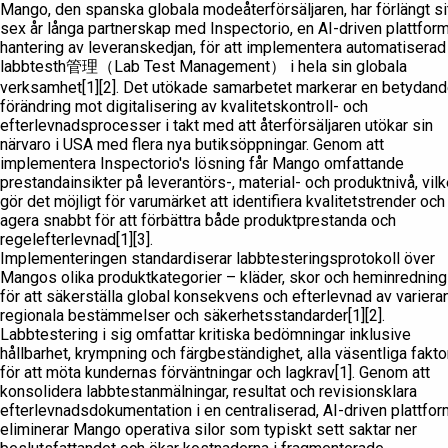
Mango, den spanska globala modeåterförsäljaren, har förlängt si
sex år långa partnerskap med Inspectorio, en AI-driven plattform
hantering av leveranskedjan, för att implementera automatiserad
labbtesth管理（Lab Test Management） i hela sin globala
verksamhet[1][2]. Det utökade samarbetet markerar en betydan
förändring mot digitalisering av kvalitetskontroll- och
efterlevnadsprocesser i takt med att återförsäljaren utökar sin
närvaro i USA med flera nya butiksöppningar. Genom att
implementera Inspectorio's lösning får Mango omfattande
prestandainsikter på leverantörs-, material- och produktnivå, vilk
gör det möjligt för varumärket att identifiera kvalitetstrender och
agera snabbt för att förbättra både produktprestanda och
regelefterlevnad[1][3].
Implementeringen standardiserar labbtesteringsprotokoll över
Mangos olika produktkategorier – kläder, skor och heminredning
för att säkerställa global konsekvens och efterlevnad av variera
regionala bestämmelser och säkerhetsstandarder[1][2].
Labbtestering i sig omfattar kritiska bedömningar inklusive
hållbarhet, krympning och färgbeständighet, alla väsentliga fakto
för att möta kundernas förväntningar och lagkrav[1]. Genom att
konsolidera labbtestanmälningar, resultat och revisionsklara
efterlevnadsdokumentation i en centraliserad, AI-driven plattfor
eliminerar Mango operativa silor som typiskt sett saktar ner