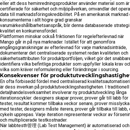
eller att dess heminredningsprodukter använder material som är
certifierade för säkerhet och miljöpåverkan, omvandlar det opera
data till marknadsföringskredibilitet. På en amerikansk marknad 
konsumenterna i allt högre grad granskar
varumärkeshållbarhetsanspråk, blir denna databaserade strategi
kvalitet en konkurrensfördel.
Plattformen minskar också friktionen för regelefterlevnad när
Mango går in på nya marknader. Istället för att genomföra
engångsgranskningar av efterlevnad för varje marknadsinträde,
dokumenterar det centraliserade systemet redan kvaliteten och
säkerhetsattributen för produktportföljen, vilket gör det snabbare
identifiera vilka befintliga produkter som uppfyller lokala krav oc
vilka som kräver reformulering eller förändringar i sourcing.
Konsekvenser för produktutvecklingshastighe
En ofta förbisedd fördel med centraliserad kvalitetsautomatiser
är dess inverkan på produktutvecklingshastigheten. I traditionell
detaljhandelsverksamhet involverar ny produktutveckling långa
iterationscykler: designers skapar prover, prover går till labb för
tester, resultat kommer tillbaka veckor senare, prover misslycka
med tester, designers måste iterera, prover går tillbaka till labb,
cykeln upprepas. Varje iteration representerar veckor av förseni
och multiplicerade testkostnader.
När labbtesth管理 (Lab Test Management) är automatiserad och