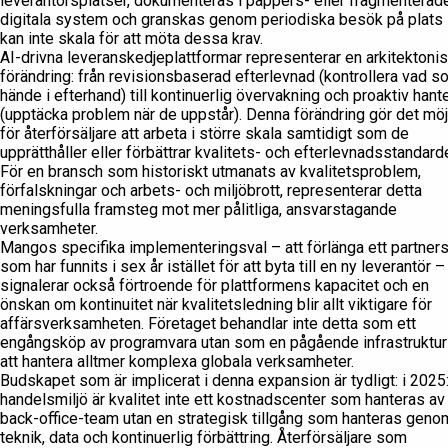
leverantörsplatser, dokumenteras i pappers- eller fragmenterad
digitala system och granskas genom periodiska besök på plats
kan inte skala för att möta dessa krav.
AI-drivna leveranskedjeplattformar representerar en arkitektoni
förändring: från revisionsbaserad efterlevnad (kontrollera vad s
hände i efterhand) till kontinuerlig övervakning och proaktiv hant
(upptäcka problem när de uppstår). Denna förändring gör det möj
för återförsäljare att arbeta i större skala samtidigt som de
upprätthåller eller förbättrar kvalitets- och efterlevnadsstandarde
För en bransch som historiskt utmanats av kvalitetsproblem,
förfalskningar och arbets- och miljöbrott, representerar detta
meningsfulla framsteg mot mer pålitliga, ansvarstagande
verksamheter.
Mangos specifika implementeringsval – att förlänga ett partner
som har funnits i sex år istället för att byta till en ny leverantör –
signalerar också förtroende för plattformens kapacitet och en
önskan om kontinuitet när kvalitetsledning blir allt viktigare för
affärsverksamheten. Företaget behandlar inte detta som ett
engångsköp av programvara utan som en pågående infrastruktur
att hantera alltmer komplexa globala verksamheter.
Budskapet som är implicerat i denna expansion är tydligt: i 2025
handelsmiljö är kvalitet inte ett kostnadscenter som hanteras av
back-office-team utan en strategisk tillgång som hanteras geno
teknik, data och kontinuerlig förbättring. Återförsäljare som