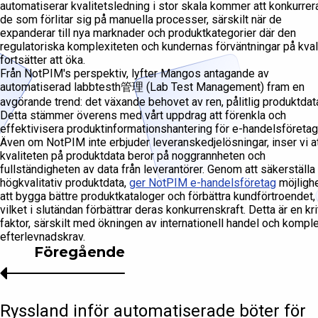
automatiserar kvalitetsledning i stor skala kommer att konkurrer
de som förlitar sig på manuella processer, särskilt när de
expanderar till nya marknader och produktkategorier där den
regulatoriska komplexiteten och kundernas förväntningar på kval
fortsätter att öka.
Från NotPIM's perspektiv, lyfter Mangos antagande av
automatiserad labbtesth管理 (Lab Test Management) fram en
avgörande trend: det växande behovet av ren, pålitlig produktdat
Detta stämmer överens med vårt uppdrag att förenkla och
effektivisera produktinformationshantering för e-handelsföretag
Även om NotPIM inte erbjuder leveranskedjelösningar, inser vi a
kvaliteten på produktdata beror på noggrannheten och
fullständigheten av data från leverantörer. Genom att säkerställa
högkvalitativ produktdata,
ger NotPIM e-handelsföretag
möjligh
att bygga bättre produktkataloger och förbättra kundförtroendet,
vilket i slutändan förbättrar deras konkurrenskraft. Detta är en kri
faktor, särskilt med ökningen av internationell handel och kompl
efterlevnadskrav.
Föregående
Ryssland inför automatiserade böter för