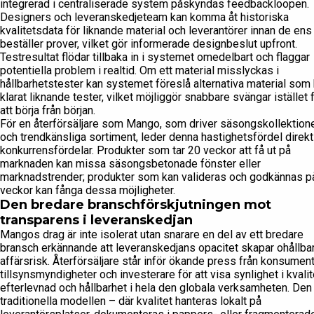
integrerad i centraliserade system påskyndas feedbackloopen.
Designers och leveranskedjeteam kan komma åt historiska
kvalitetsdata för liknande material och leverantörer innan de ens
beställer prover, vilket gör informerade designbeslut upfront.
Testresultat flödar tillbaka in i systemet omedelbart och flaggar
potentiella problem i realtid. Om ett material misslyckas i
hållbarhetstester kan systemet föreslå alternativa material som 
klarat liknande tester, vilket möjliggör snabbare svängar istället 
att börja från början.
För en återförsäljare som Mango, som driver säsongskollektion
och trendkänsliga sortiment, leder denna hastighetsfördel direkt t
konkurrensfördelar. Produkter som tar 20 veckor att få ut på
marknaden kan missa säsongsbetonade fönster eller
marknadstrender; produkter som kan valideras och godkännas p
veckor kan fånga dessa möjligheter.
Den bredare branschförskjutningen mot
transparens i leveranskedjan
Mangos drag är inte isolerat utan snarare en del av ett bredare
bransch erkännande att leveranskedjans opacitet skapar ohållba
affärsrisk. Återförsäljare står inför ökande press från konsument
tillsynsmyndigheter och investerare för att visa synlighet i kvalit
efterlevnad och hållbarhet i hela den globala verksamheten. Den
traditionella modellen – där kvalitet hanteras lokalt på