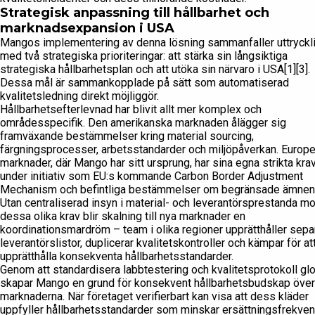
Strategisk anpassning till hållbarhet och
marknadsexpansion i USA
Mangos implementering av denna lösning sammanfaller uttryckl
med två strategiska prioriteringar: att stärka sin långsiktiga
strategiska hållbarhetsplan och att utöka sin närvaro i USA[1][3].
Dessa mål är sammankopplade på sätt som automatiserad
kvalitetsledning direkt möjliggör.
Hållbarhetsefterlevnad har blivit allt mer komplex och
områdesspecifik. Den amerikanska marknaden ålägger sig
framväxande bestämmelser kring material sourcing,
färgningsprocesser, arbetsstandarder och miljöpåverkan. Europ
marknader, där Mango har sitt ursprung, har sina egna strikta kra
under initiativ som EU:s kommande Carbon Border Adjustment
Mechanism och befintliga bestämmelser om begränsade ämnen
Utan centraliserad insyn i material- och leverantörsprestanda mo
dessa olika krav blir skalning till nya marknader en
koordinationsmardröm – team i olika regioner upprätthåller sepa
leverantörslistor, duplicerar kvalitetskontroller och kämpar för at
upprätthålla konsekventa hållbarhetsstandarder.
Genom att standardisera labbtestering och kvalitetsprotokoll glo
skapar Mango en grund för konsekvent hållbarhetsbudskap över
marknaderna. När företaget verifierbart kan visa att dess kläder
uppfyller hållbarhetsstandarder som minskar ersättningsfrekve