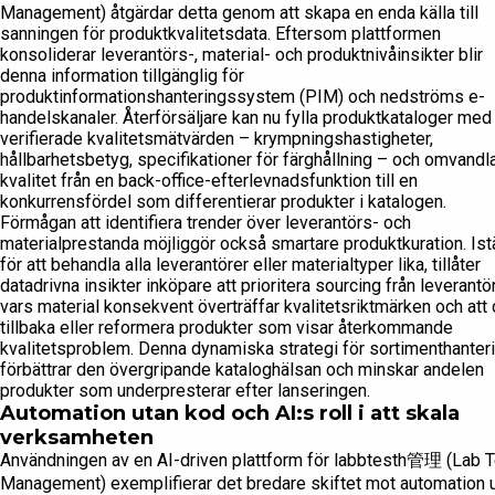
Management) åtgärdar detta genom att skapa en enda källa till
sanningen för produktkvalitetsdata. Eftersom plattformen
konsoliderar leverantörs-, material- och produktnivåinsikter blir
denna information tillgänglig för
produktinformationshanteringssystem (PIM) och nedströms e-
handelskanaler. Återförsäljare kan nu fylla produktkataloger med
verifierade kvalitetsmätvärden – krympningshastigheter,
hållbarhetsbetyg, specifikationer för färghållning – och omvandl
kvalitet från en back-office-efterlevnadsfunktion till en
konkurrensfördel som differentierar produkter i katalogen.
Förmågan att identifiera trender över leverantörs- och
materialprestanda möjliggör också smartare produktkuration. Istä
för att behandla alla leverantörer eller materialtyper lika, tillåter
datadrivna insikter inköpare att prioritera sourcing från leverantö
vars material konsekvent överträffar kvalitetsriktmärken och att 
tillbaka eller reformera produkter som visar återkommande
kvalitetsproblem. Denna dynamiska strategi för sortimenthanter
förbättrar den övergripande kataloghälsan och minskar andelen
produkter som underpresterar efter lanseringen.
Automation utan kod och AI:s roll i att skala
verksamheten
Användningen av en AI-driven plattform för labbtesth管理 (Lab T
Management) exemplifierar det bredare skiftet mot automation 