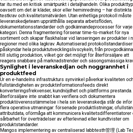
tar itu med en kritisk smärtpunkt i detaljhandeln. Olika produktty
oavsett om det är kläder, skor eller heminredning – har distinkta
testkrav och kvalitetsmätvärden. Utan enhetliga protokoll måste
leveranskedjeteam upprätthålla separata arbetsflöden,
dokumentationsstandarder och godkännandeprocesser för varje
kategori. Denna fragmentering försenar time-to-market för nya
sortiment och skapar flaskhalsar vid lanseringen av produkter i 
regioner med olika lagkrav. Automatiserad protokollstandardiser
påskyndar hela produktutvecklingslivscykeln, från provgodkänn
till slutlig produktion, vilket gör det möjligt för återförsäljare att
reagera snabbare på marknadstrender och säsongsmässiga krav
Synlighet i leveranskedjan och noggrannhet i
produktfeed
Ur en e-handelns infrastrukturs synvinkel påverkar kvaliteten oc
fullständigheten av produktinformationsfeeds direkt
konverteringsfrekvenser, kundnöjdhet och plattforms prestanda.
återförsäljare inte snabbt kan verifiera och dokumentera
produktöverensstämmelse i hela sin leveranskedja står de inför
flera operativa utmaningar: försenade produktlistningar, ofullstä
attributdata, oförmåga att kommunicera kvalitetsdifferentiatorer
sårbarhet för överträdelser av efterlevnad eller kundtvister om
produktstandarder.
Mangos implementering av centraliserad labbtesth管理 (Lab Te