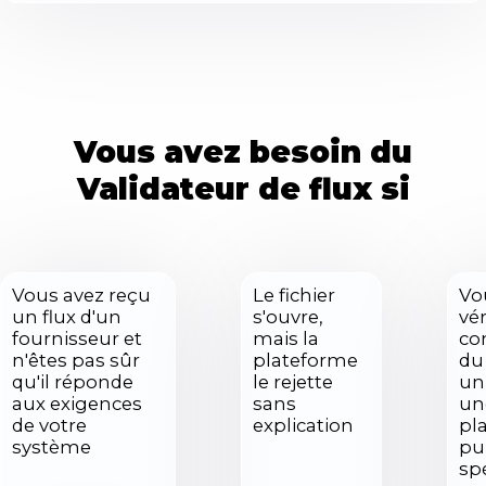
Vous avez besoin du
Validateur de flux si
Vous avez reçu
Le fichier
Vo
un flux d'un
s'ouvre,
vér
fournisseur et
mais la
co
n'êtes pas sûr
plateforme
du 
qu'il réponde
le rejette
un
aux exigences
sans
un
de votre
explication
pl
système
pub
sp