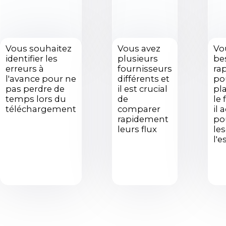
Vous souhaitez
Vous avez
Vo
identifier les
plusieurs
be
erreurs à
fournisseurs
rap
l'avance pour ne
différents et
po
pas perdre de
il est crucial
pl
temps lors du
de
le 
téléchargement
comparer
il 
rapidement
po
leurs flux
le
l'e