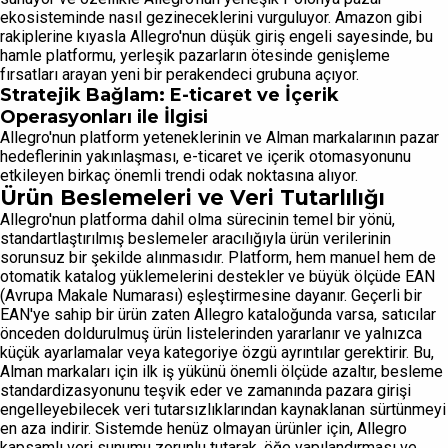
ekosisteminde nasıl gezineceklerini vurguluyor. Amazon gibi
rakiplerine kıyasla Allegro'nun düşük giriş engeli sayesinde, bu
hamle platformu, yerleşik pazarların ötesinde genişleme
fırsatları arayan yeni bir perakendeci grubuna açıyor.
Stratejik Bağlam: E-ticaret ve İçerik
Operasyonları ile İlgisi
Allegro'nun platform yeteneklerinin ve Alman markalarının pazar
hedeflerinin yakınlaşması, e-ticaret ve içerik otomasyonunu
etkileyen birkaç önemli trendi odak noktasına alıyor.
Ürün Beslemeleri ve Veri Tutarlılığı
Allegro'nun platforma dahil olma sürecinin temel bir yönü,
standartlaştırılmış beslemeler aracılığıyla ürün verilerinin
sorunsuz bir şekilde alınmasıdır. Platform, hem manuel hem de
otomatik katalog yüklemelerini destekler ve büyük ölçüde EAN
(Avrupa Makale Numarası) eşleştirmesine dayanır. Geçerli bir
EAN'ye sahip bir ürün zaten Allegro kataloğunda varsa, satıcılar
önceden doldurulmuş ürün listelerinden yararlanır ve yalnızca
küçük ayarlamalar veya kategoriye özgü ayrıntılar gerektirir. Bu,
Alman markaları için ilk iş yükünü önemli ölçüde azaltır, besleme
standardizasyonunu teşvik eder ve zamanında pazara girişi
engelleyebilecek veri tutarsızlıklarından kaynaklanan sürtünmeyi
en aza indirir. Sistemde henüz olmayan ürünler için, Allegro
kapsamlı veri sunumu zorunlu tutarak, öğe yapılandırması ve