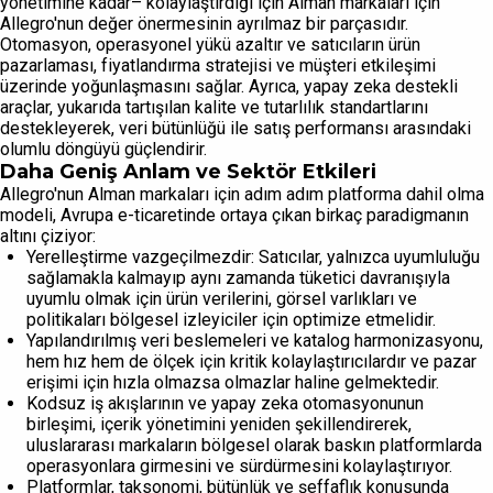
yönetimine kadar– kolaylaştırdığı için Alman markaları için
Allegro'nun değer önermesinin ayrılmaz bir parçasıdır.
Otomasyon, operasyonel yükü azaltır ve satıcıların ürün
pazarlaması, fiyatlandırma stratejisi ve müşteri etkileşimi
üzerinde yoğunlaşmasını sağlar. Ayrıca, yapay zeka destekli
araçlar, yukarıda tartışılan kalite ve tutarlılık standartlarını
destekleyerek, veri bütünlüğü ile satış performansı arasındaki
olumlu döngüyü güçlendirir.
Daha Geniş Anlam ve Sektör Etkileri
Allegro'nun Alman markaları için adım adım platforma dahil olma
modeli, Avrupa e-ticaretinde ortaya çıkan birkaç paradigmanın
altını çiziyor:
Yerelleştirme vazgeçilmezdir: Satıcılar, yalnızca uyumluluğu
sağlamakla kalmayıp aynı zamanda tüketici davranışıyla
uyumlu olmak için ürün verilerini, görsel varlıkları ve
politikaları bölgesel izleyiciler için optimize etmelidir.
Yapılandırılmış veri beslemeleri ve katalog harmonizasyonu,
hem hız hem de ölçek için kritik kolaylaştırıcılardır ve pazar
erişimi için hızla olmazsa olmazlar haline gelmektedir.
Kodsuz iş akışlarının ve yapay zeka otomasyonunun
birleşimi, içerik yönetimini yeniden şekillendirerek,
uluslararası markaların bölgesel olarak baskın platformlarda
operasyonlara girmesini ve sürdürmesini kolaylaştırıyor.
Platformlar, taksonomi, bütünlük ve şeffaflık konusunda