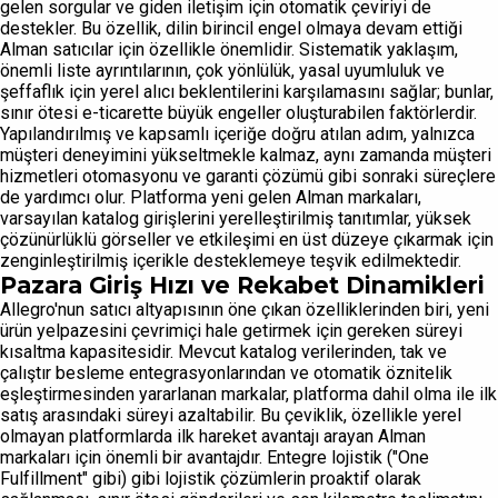
gelen sorgular ve giden iletişim için otomatik çeviriyi de
destekler. Bu özellik, dilin birincil engel olmaya devam ettiği
Alman satıcılar için özellikle önemlidir. Sistematik yaklaşım,
önemli liste ayrıntılarının, çok yönlülük, yasal uyumluluk ve
şeffaflık için yerel alıcı beklentilerini karşılamasını sağlar; bunlar,
sınır ötesi e-ticarette büyük engeller oluşturabilen faktörlerdir.
Yapılandırılmış ve kapsamlı içeriğe doğru atılan adım, yalnızca
müşteri deneyimini yükseltmekle kalmaz, aynı zamanda müşteri
hizmetleri otomasyonu ve garanti çözümü gibi sonraki süreçlere
de yardımcı olur. Platforma yeni gelen Alman markaları,
varsayılan katalog girişlerini yerelleştirilmiş tanıtımlar, yüksek
çözünürlüklü görseller ve etkileşimi en üst düzeye çıkarmak için
zenginleştirilmiş içerikle desteklemeye teşvik edilmektedir.
Pazara Giriş Hızı ve Rekabet Dinamikleri
Allegro'nun satıcı altyapısının öne çıkan özelliklerinden biri, yeni
ürün yelpazesini çevrimiçi hale getirmek için gereken süreyi
kısaltma kapasitesidir. Mevcut katalog verilerinden, tak ve
çalıştır besleme entegrasyonlarından ve otomatik öznitelik
eşleştirmesinden yararlanan markalar, platforma dahil olma ile ilk
satış arasındaki süreyi azaltabilir. Bu çeviklik, özellikle yerel
olmayan platformlarda ilk hareket avantajı arayan Alman
markaları için önemli bir avantajdır. Entegre lojistik ("One
Fulfillment" gibi) gibi lojistik çözümlerin proaktif olarak