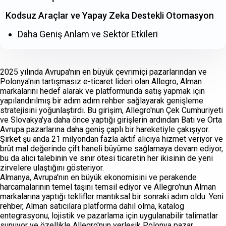
Kodsuz Araçlar ve Yapay Zeka Destekli Otomasyon
Daha Geniş Anlam ve Sektör Etkileri
2025 yılında Avrupa'nın en büyük çevrimiçi pazarlarından ve
Polonya'nın tartışmasız e-ticaret lideri olan Allegro, Alman
markalarını hedef alarak ve platformunda satış yapmak için
yapılandırılmış bir adım adım rehber sağlayarak genişleme
stratejisini yoğunlaştırdı. Bu girişim, Allegro'nun Çek Cumhuriyeti
ve Slovakya'ya daha önce yaptığı girişlerin ardından Batı ve Orta
Avrupa pazarlarına daha geniş çaplı bir hareketiyle çakışıyor.
Şirket şu anda 21 milyondan fazla aktif alıcıya hizmet veriyor ve
brüt mal değerinde çift haneli büyüme sağlamaya devam ediyor,
bu da alıcı talebinin ve sınır ötesi ticaretin her ikisinin de yeni
zirvelere ulaştığını gösteriyor.
Almanya, Avrupa'nın en büyük ekonomisini ve perakende
harcamalarının temel taşını temsil ediyor ve Allegro'nun Alman
markalarına yaptığı teklifler mantıksal bir sonraki adım oldu. Yeni
rehber, Alman satıcılara platforma dahil olma, katalog
entegrasyonu, lojistik ve pazarlama için uygulanabilir talimatlar
sunuyor ve özellikle Allegro'nun yerleşik Polonya pazar