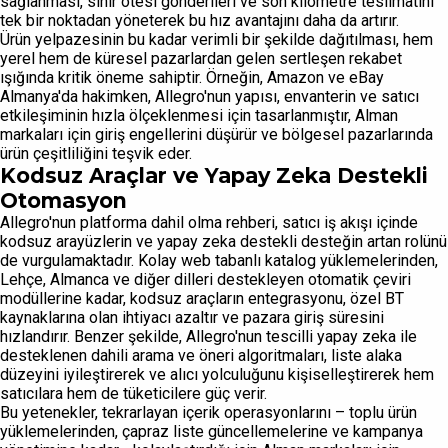
sağlanması, sınır ötesi gönderileri ve son kilometre teslimatını
tek bir noktadan yöneterek bu hız avantajını daha da artırır.
Ürün yelpazesinin bu kadar verimli bir şekilde dağıtılması, hem
yerel hem de küresel pazarlardan gelen sertleşen rekabet
ışığında kritik öneme sahiptir. Örneğin, Amazon ve eBay
Almanya'da hakimken, Allegro'nun yapısı, envanterin ve satıcı
etkileşiminin hızla ölçeklenmesi için tasarlanmıştır, Alman
markaları için giriş engellerini düşürür ve bölgesel pazarlarında
ürün çeşitliliğini teşvik eder.
Kodsuz Araçlar ve Yapay Zeka Destekli
Otomasyon
Allegro'nun platforma dahil olma rehberi, satıcı iş akışı içinde
kodsuz arayüzlerin ve yapay zeka destekli desteğin artan rolünü
de vurgulamaktadır. Kolay web tabanlı katalog yüklemelerinden,
Lehçe, Almanca ve diğer dilleri destekleyen otomatik çeviri
modüllerine kadar, kodsuz araçların entegrasyonu, özel BT
kaynaklarına olan ihtiyacı azaltır ve pazara giriş süresini
hızlandırır. Benzer şekilde, Allegro'nun tescilli yapay zeka ile
desteklenen dahili arama ve öneri algoritmaları, liste alaka
düzeyini iyileştirerek ve alıcı yolculuğunu kişiselleştirerek hem
satıcılara hem de tüketicilere güç verir.
Bu yetenekler, tekrarlayan içerik operasyonlarını – toplu ürün
yüklemelerinden, çapraz liste güncellemelerine ve kampanya