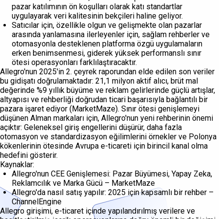
pazar katılımının ön koşulları olarak katı standartlar
uygulayarak veri kalitesinin bekçileri haline geliyor.
Satıcılar için, özellikle olgun ve gelişmekte olan pazarlar
arasında yanlamasına ilerleyenler için, sağlam rehberler ve
otomasyonla desteklenen platforma özgü uygulamaların
erken benimsenmesi, giderek yüksek performanslı sınır
ötesi operasyonları farklılaştıracaktır.
Allegro'nun 2025'in 2. çeyrek raporundan elde edilen son veriler
bu gidişatı doğrulamaktadır: 21,1 milyon aktif alıcı, brüt mal
değerinde %9 yıllık büyüme ve reklam gelirlerinde güçlü artışlar,
altyapısı ve rehberliği doğrudan ticari başarısıyla bağlantılı bir
pazara işaret ediyor (MarketMaze). Sınır ötesi genişlemeyi
düşünen Alman markaları için, Allegro'nun yeni rehberinin önemi
açıktır: Geleneksel giriş engellerini düşürür, daha fazla
otomasyon ve standardizasyon eğilimlerini örnekler ve Polonya
kökenlerinin ötesinde Avrupa e-ticareti için birincil kanal olma
hedefini gösterir.
Kaynaklar:
Allegro'nun CEE Genişlemesi: Pazar Büyümesi, Yapay Zeka,
Reklamcılık ve Marka Gücü – MarketMaze
Allegro'da nasıl satış yapılır: 2025 için kapsamlı bir rehber –
ChannelEngine
Allegro girişimi, e-ticaret içinde yapılandırılmış verilere ve