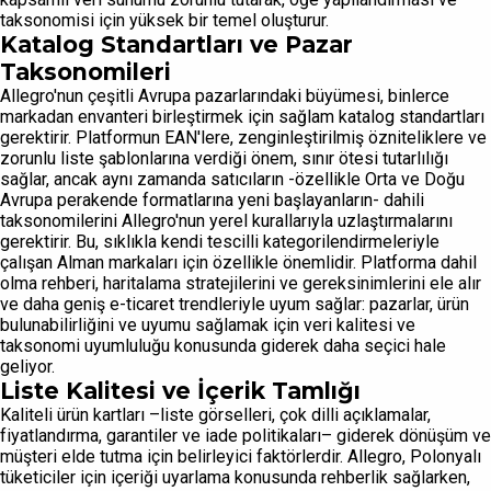
taksonomisi için yüksek bir temel oluşturur.
Katalog Standartları ve Pazar
Taksonomileri
Allegro'nun çeşitli Avrupa pazarlarındaki büyümesi, binlerce
markadan envanteri birleştirmek için sağlam katalog standartları
gerektirir. Platformun EAN'lere, zenginleştirilmiş özniteliklere ve
zorunlu liste şablonlarına verdiği önem, sınır ötesi tutarlılığı
sağlar, ancak aynı zamanda satıcıların -özellikle Orta ve Doğu
Avrupa perakende formatlarına yeni başlayanların- dahili
taksonomilerini Allegro'nun yerel kurallarıyla uzlaştırmalarını
gerektirir. Bu, sıklıkla kendi tescilli kategorilendirmeleriyle
çalışan Alman markaları için özellikle önemlidir. Platforma dahil
olma rehberi, haritalama stratejilerini ve gereksinimlerini ele alır
ve daha geniş e-ticaret trendleriyle uyum sağlar: pazarlar, ürün
bulunabilirliğini ve uyumu sağlamak için veri kalitesi ve
taksonomi uyumluluğu konusunda giderek daha seçici hale
geliyor.
Liste Kalitesi ve İçerik Tamlığı
Kaliteli ürün kartları –liste görselleri, çok dilli açıklamalar,
fiyatlandırma, garantiler ve iade politikaları– giderek dönüşüm ve
müşteri elde tutma için belirleyici faktörlerdir. Allegro, Polonyalı
tüketiciler için içeriği uyarlama konusunda rehberlik sağlarken,