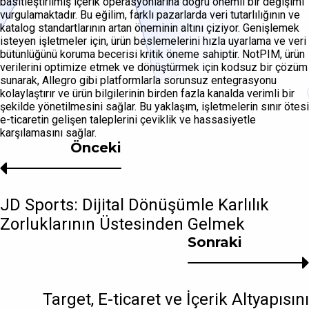
basitleştirilmiş içerik operasyonlarına doğru önemli bir değişimi
vurgulamaktadır. Bu eğilim, farklı pazarlarda veri tutarlılığının ve
katalog standartlarının artan öneminin altını çiziyor. Genişlemek
isteyen işletmeler için, ürün beslemelerini hızla uyarlama ve veri
bütünlüğünü koruma becerisi kritik öneme sahiptir. NotPIM, ürün
verilerini optimize etmek ve dönüştürmek için kodsuz bir çözüm
sunarak, Allegro gibi platformlarla sorunsuz entegrasyonu
kolaylaştırır ve ürün bilgilerinin birden fazla kanalda verimli bir
şekilde yönetilmesini sağlar. Bu yaklaşım, işletmelerin sınır ötesi
e-ticaretin gelişen taleplerini çeviklik ve hassasiyetle
karşılamasını sağlar.
Önceki
JD Sports: Dijital Dönüşümle Karlılık
Zorluklarının Üstesinden Gelmek
Sonraki
Target, E-ticaret ve İçerik Altyapısını