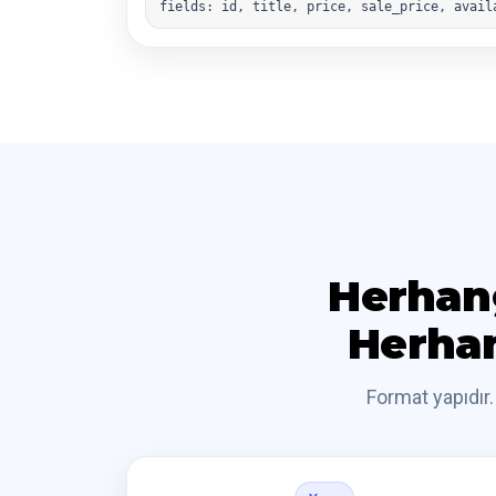
fields: id, title, price, sale_price, avail
Herhang
Herhan
Format yapıdır.