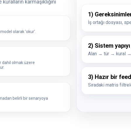
kuralların karmaşıklığını
1) Gereksinimler
İş ortağı dosyası, sp
r model olarak 'okur'.
2) Sistem yapıyı
Alan → tür → kural →
ar dahil olmak üzere
ur.
3) Hazır bir fee
Sıradaki matris filtre
madan belirli bir senaryoya