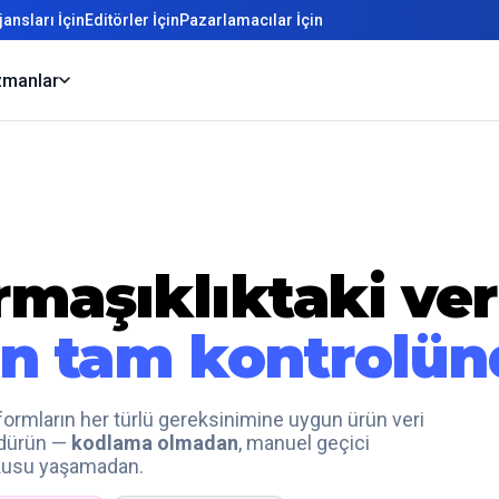
ansları İçin
Editörler İçin
Pazarlamacılar İçin
manlar
rmaşıklıktaki ver
n tam kontrolün
atformların her türlü gereksinimine uygun ürün veri
ürdürün —
kodlama olmadan
, manuel geçici
rkusu yaşamadan.