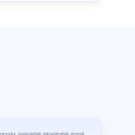
naryodur: öngörülebilir, tekrarlanabilir, güvenli.