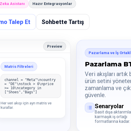
Zeka Asistanı
Hazır Entegrasyonlar
mo Talep Et
Sohbette Tartış
Preview
Pazarlama ve İş Ortaklı
Pazarlama BT
Matris Filtreleri
Veri akışları artık 
ürün setini yöneten
channel = "Meta"\ncountry
= "DE"\nstock > 0\nprice
zamanlama ve çıkt
>= 10\ncategory in
["Shoes","Bags"]
güvenle.
Her veri akışı için ayrı matris ve
Senaryolar
kurallar.
Basit dışa aktarıml
karmaşık iş ortağı
formatlarına kadar.