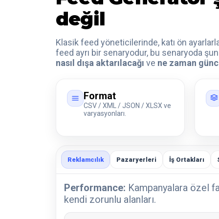
değil
Klasik feed yöneticilerinde, katı ön ayarlarl
feed ayrı bir senaryodur, bu senaryoda şunl
nasıl dışa aktarılacağı
ve
ne zaman günce
Format
CSV / XML / JSON / XLSX ve
varyasyonları.
Reklamcılık
Pazaryerleri
İş Ortakları
Performance:
Kampanyalara özel farkl
kendi zorunlu alanları.