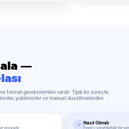
hala —
lası
e format gereksinimleri vardır. Tipik bir süreçte
tiriciler, yükleniciler ve manuel düzeltmelerden
Nasıl Olmalı
ir dosyadır.
Feed = yönetilebilir bir se