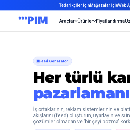
Tedarikçiler İçin
Mağazalar İçin
Web Aj
Araçlar
Ürünler
Fiyatlandırma
Uz
Feed Generator
Her türlü ka
pazarlamanı
İş ortaklarının, reklam sistemlerinin ve pl
akışlarını (feed) oluşturun, uyarlayın ve s
çözümler olmadan ve 'bir şeyi bozma' ko