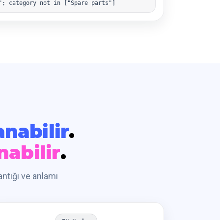
"; category not in ["Spare parts"]
nabilir
.
nabilir
.
antığı ve anlamı