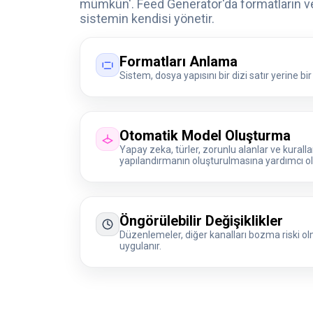
mümkün'. Feed Generator'da formatların ve 
sistemin kendisi yönetir.
Formatları Anlama
Sistem, dosya yapısını bir dizi satır yerine bi
Otomatik Model Oluşturma
Yapay zeka, türler, zorunlu alanlar ve kurall
yapılandırmanın oluşturulmasına yardımcı ol
Öngörülebilir Değişiklikler
Düzenlemeler, diğer kanalları bozma riski ol
uygulanır.