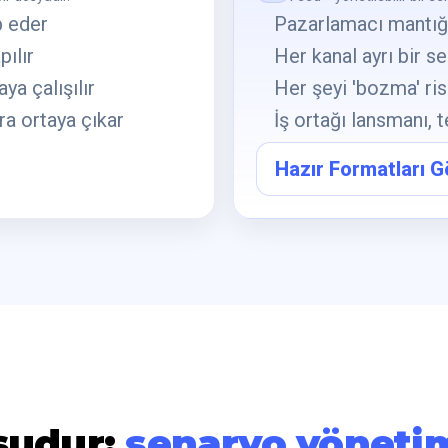
p eder
Pazarlamacı mantığı
ılır
Her kanal ayrı bir s
ya çalışılır
Her şeyi 'bozma' ris
ra ortaya çıkar
İş ortağı lansmanı, 
Hazır Formatları G
şudur:
senaryo yöneti