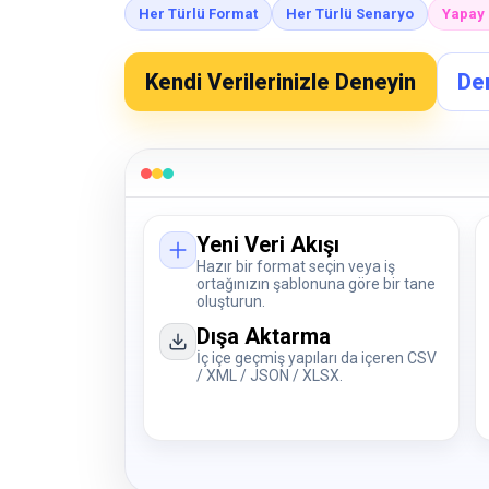
Her Türlü Format
Her Türlü Senaryo
Yapay 
Kendi Verilerinizle Deneyin
De
Yeni Veri Akışı
Hazır bir format seçin veya iş
ortağınızın şablonuna göre bir tane
oluşturun.
Dışa Aktarma
İç içe geçmiş yapıları da içeren CSV
/ XML / JSON / XLSX.